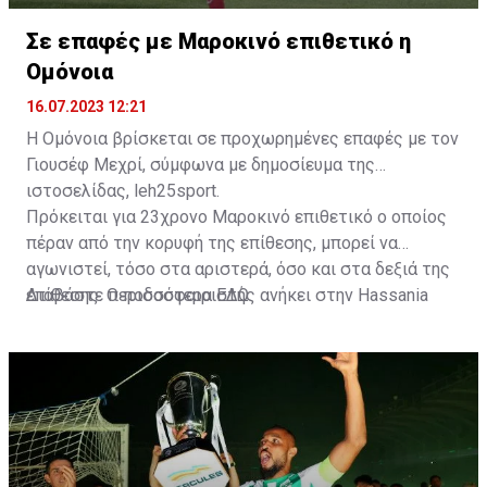
Σε επαφές με Μαροκινό επιθετικό η
Ομόνοια
16.07.2023 12:21
Η Ομόνοια βρίσκεται σε προχωρημένες επαφές με τον
Γιουσέφ Μεχρί, σύμφωνα με δημοσίευμα της
ιστοσελίδας, leh25sport.
Πρόκειται για 23χρονο Μαροκινό επιθετικό ο οποίος
πέραν από την κορυφή της επίθεσης, μπορεί να
αγωνιστεί, τόσο στα αριστερά, όσο και στα δεξιά της
επίθεσης. Ο ποδοσφαιριστής ανήκει στην Hassania
Διαβάστε περισσότερα
ΕΔΩ
.
d'Agadir με την οποία διατηρεί συμβόλαιο μέχρι το
2026.