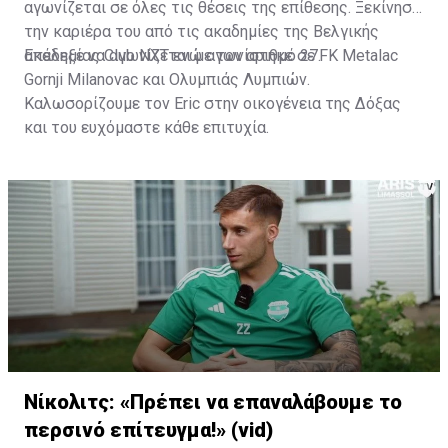
αγωνίζεται σε όλες τις θέσεις της επίθεσης. Ξεκίνησε
την καριέρα του από τις ακαδημίες της Βελγικής
ακαδημίας Club NXT ενώ αγωνίστηκε σε FK Metalac
Επέλεξε να αγωνίζεται με τον αριθμό 27.
Gornji Milanovac και Ολυμπιάς Λυμπιών.
Καλωσορίζουμε τον Eric στην οικογένεια της Δόξας
και του ευχόμαστε κάθε επιτυχία.
Νίκολιτς: «Πρέπει να επαναλάβουμε το
περσινό επίτευγμα!» (vid)