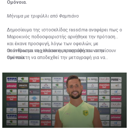
Ομόνοια.
Μήνυμα με τριφύλλι από Φαμπιάνο
Δημοσίευμα της ιστοσελίδας rassd.ma αναφέρει πως ο
Μαροκινός ποδοσφαιριστής αρνήθηκε την πρόταση
και έκανε προσφυγή, λόγω των οφειλών, με
αποτέλεσμα να χαλάσει η μεταγραφή του στην
Οι άνθρωποι της Hassania προσπάθησαν να πείσουν
Ομόνοια.
τον παίκτη να αποδεχθεί την μεταγραφή για να
επωφεληθεί και ο ίδιος από το ποσό που θα κόστιζε η
μετακίνησή του, αλλά ο παίκτης αρνήθηκε και επέμεινε
να λύσει το συμβόλαιό του, ώστε να μετακομίσει
ελεύθερα σε οποιαδήποτε νέα ομάδα το τρέχον
καλοκαίρι.