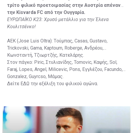
Vida, Otvos, Lucas, Camas, Mesanovic.
τρίτο φιλικό προετοιμασίας στην Αυστρία απέναντι
την Kisvarda FC από την Ουγγαρία.
ΕΥΡΩΠΑΪΚΟ Κ23: Χρυσό μετάλλιο για την Έλενα
Κουλιτσένκο!
ΑΕΚ (Jose Luis Oltra): Tούμπας, Casas, Gustavo,
Trickovski, Gama, Κaptoum, Roberge, Aνδρέου,
Κωνσταντή, Τζιωρτζής, Κατελάρης.
Στον πάγκο: Piric, Στυλιανίδης, Tomovic, Καψής, Sol,
Faraj, Lopes, Angel, Milicevic, Pons, Εγγλέζου, Facundo,
Gonzalez, Guyrcso, Μάμας.
Δείτε
ΕΔΩ
την εξέλιξη του φιλικού αγώνα.