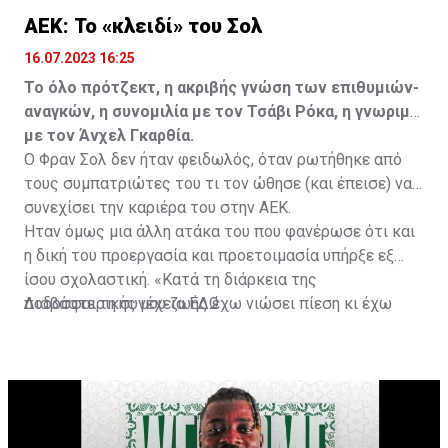
ΑΕΚ: Το «κλειδί» του Σολ
16.07.2023 16:25
Το όλο πρότζεκτ, η ακριβής γνώση των επιθυμιών-
αναγκών, η συνομιλία με τον Τσάβι Ρόκα, η γνωριμία
με τον Άνχελ Γκαρθία.
Ο Φραν Σολ δεν ήταν φειδωλός, όταν ρωτήθηκε από
τους συμπατριώτες του τι τον ώθησε (και έπεισε) να
συνεχίσει την καριέρα του στην ΑΕΚ.
Ήταν όμως μια άλλη ατάκα του που φανέρωσε ότι και
η δική του προεργασία και προετοιμασία υπήρξε εξ
ίσου σχολαστική. «Κατά τη διάρκεια της
ποδοσφαιρικής μου ζωής έχω νιώσει πίεση κι έχω
Διαβάστε τη συνέχεια
ΕΔΩ
ανταποκριθεί. Πρέπει να κάνω το ίδιο, να σκοράρω
τέρματα που θα βοηθήσουν την ομάδα», δήλωσε ο
31χρονος άσος.