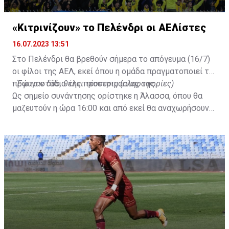
«Κιτρινίζουν» το Πελένδρι οι ΑΕΛίστες
16.07.2023 13:51
Στο Πελένδρι θα βρεθούν σήμερα το απόγευμα (16/7)
οι φίλοι της ΑΕΛ, εκεί όπου η ομάδα πραγματοποιεί το
πρώτο στάδιο της προετοιμασίας της.
•
Έφυγαν δύο, θέλει τέσσερις (πληροφορίες)
Ως σημείο συνάντησης ορίστηκε η Άλασσα, όπου θα
μαζευτούν η ώρα 16:00 και από εκεί θα αναχωρήσουν
με προορισμό το κοινοτικό γήπεδο Πελενδρίου, για να
δώοσυν το παρών τους στην απογευματινή προπόνηση
της ομάδας.