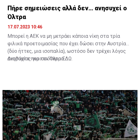
Πήρε σημειώσεις αλλά δεν… ανησυχεί ο
Όλτρα
17.07.2023 10:46
Μπορεί η ΑΕΚ να μη μετράει κάποια νίκη στα τρία
φιλικά προετοιμασίας που έχει δώσει στην Αυστρία
(δύο ήττες, μια ισοπαλία), ωστόσο δεν τρέχει λόγος
ανησυχίας για τον Όλτρα.
Διαβάστε περισσότερα
ΕΔΩ
.