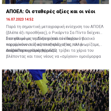
ΑΠΟΕΛ: Οι σταθερές αξίες και οι νέοι
16.07.2023 14:52
Παρά τη σημαντική μεταγραφική ενίσχυση του ΑΠΟΕΛ
(βλέπε έξι προσθήκες), ο Ρικάρντο Σα Πίντο δείχνει
διατεθειμένος να διατηρήσει τον περσινό βασικό
Στο φιλικό με τη Δόξα οι παλιοί έδειξαν ότι
κορμό, κάνοντας κάποιες ελάχιστες, αλλά
παραμένουν οι ίδιες σταθερές αξίες που γνωρίζαμε,
απαραίτητες παρεμβάσεις.
ενώ ο Πορτογάλος τεχνικός τρίβει τα χέρια του
Διαβάστε περισσότερα
ΕΔΩ
.
βλέποντας και τους νέους να «σμίγουν» ομοιόμορφα
στο γήπεδο με το περσινό ρόστερ.