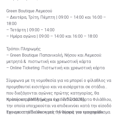
Green Boutique Λεμεσού
– Δευτέρα, Τρίτη, Πέμπτη | 09:00 – 14:00 και 16:00 –
18:00
– Τετάρτη | 09:00 – 14:00
– Ημέρα αγώνα | 09:00 – 14:00 και 16:00 – 18:00
Τρόποι Πληρωμής
– Green Boutique Παπανικολή, Νήσου και Λεμεσού:
μετρητά & πιστωτική και χρεωστική κάρτα
– Online Ticketing: Πιστωτική και χρεωστική κάρτα
Σύμφωνα με τη νομοθεσία για να μπορεί ο φίλαθλος να
προμηθευτεί εισιτήριο και να εισέρχεται σε στάδια
που διεξάγονται αγώνες πρώτης κατηγορίας, θα
πρέπει απαραιτήτως να έχει εκδώσει Κάρτα Φιλάθλου,
Κρατήσεις ΑΜΕΑ (μέχρι τις 17/07/2023)
την οποία υποχρεούται να επιδεικνύει κατά την είσοδό
του στο στάδιο και κατά την αγορά του εισιτηρίου.
Έχουμε στην διάθεση μας 14 θέσεις για τροχοκάθισμα.