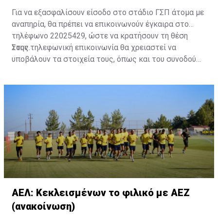
Για να εξασφαλίσουν είσοδο στο στάδιο ΓΣΠ άτομα με
αναπηρία, θα πρέπει να επικοινωνούν έγκαιρα στο
τηλέφωνο 22025429, ώστε να κρατήσουν τη θέση
τους.
Στην τηλεφωνική επικοινωνία θα χρειαστεί να
υποβάλουν τα στοιχεία τους, όπως και του συνοδού
τους. Τα στοιχεία που χρειάζονται είναι:
ονοματεπώνυμο, αριθμός πινακίδας αυτοκινήτου,
κάρτα ΑμεΑ και αριθμός κάρτας φιλάθλου του
συνοδού.»
ΑΕΛ: Κεκλεισμένων το φιλικό με ΑΕΖ
(ανακοίνωση)