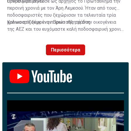
Έβορα Νασιμέντο.
Ο Ντελμίρο σήκωσε ως αρχηγός το Πρωτάθλημα την
περσινή χρονιά με τον Άρη Λεμεσού. Ήταν από τους
ποδοσφαιριστές που ξεχώρισαν τα τελευταία τρία
χρόνια στη ξέφρενη πορεία της ομάδας.
Καλωσορίζουμε έναν Πρωταθλητή στην οικογένεια
της ΑΕΖ και του ευχόμαστε καλή ποδοσφαιρική χρονιά
με τα χρώματα της ομάδας μας!»
Περισσότερα