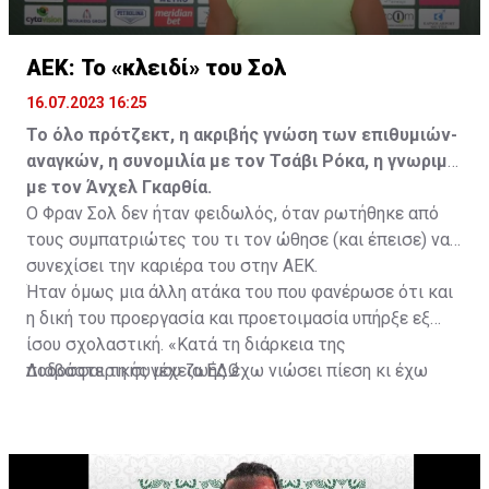
ΑΕΚ: Το «κλειδί» του Σολ
16.07.2023 16:25
Το όλο πρότζεκτ, η ακριβής γνώση των επιθυμιών-
αναγκών, η συνομιλία με τον Τσάβι Ρόκα, η γνωριμία
με τον Άνχελ Γκαρθία.
Ο Φραν Σολ δεν ήταν φειδωλός, όταν ρωτήθηκε από
τους συμπατριώτες του τι τον ώθησε (και έπεισε) να
συνεχίσει την καριέρα του στην ΑΕΚ.
Ήταν όμως μια άλλη ατάκα του που φανέρωσε ότι και
η δική του προεργασία και προετοιμασία υπήρξε εξ
ίσου σχολαστική. «Κατά τη διάρκεια της
ποδοσφαιρικής μου ζωής έχω νιώσει πίεση κι έχω
Διαβάστε τη συνέχεια
ΕΔΩ
ανταποκριθεί. Πρέπει να κάνω το ίδιο, να σκοράρω
τέρματα που θα βοηθήσουν την ομάδα», δήλωσε ο
31χρονος άσος.