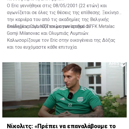
Ο Eric γεννήθηκε στις 08/05/2001 (22 ετών) και
αγωνίζεται σε όλες τις θέσεις της επίθεσης. Ξεκίνησε
την καριέρα του από τις ακαδημίες της Βελγικής
ακαδημίας Club NXT ενώ αγωνίστηκε σε FK Metalac
Επέλεξε να αγωνίζεται με τον αριθμό 27.
Gornji Milanovac και Ολυμπιάς Λυμπιών.
Καλωσορίζουμε τον Eric στην οικογένεια της Δόξας
και του ευχόμαστε κάθε επιτυχία.
Νίκολιτς: «Πρέπει να επαναλάβουμε το