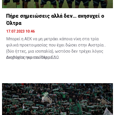
Πήρε σημειώσεις αλλά δεν… ανησυχεί ο
Όλτρα
17.07.2023 10:46
Μπορεί η ΑΕΚ να μη μετράει κάποια νίκη στα τρία
φιλικά προετοιμασίας που έχει δώσει στην Αυστρία
(δύο ήττες, μια ισοπαλία), ωστόσο δεν τρέχει λόγος
ανησυχίας για τον Όλτρα.
Διαβάστε περισσότερα
ΕΔΩ
.