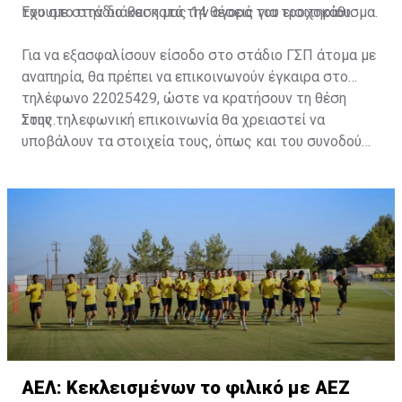
του στο στάδιο και κατά την αγορά του εισιτηρίου.
Έχουμε στην διάθεση μας 14 θέσεις για τροχοκάθισμα.
Για να εξασφαλίσουν είσοδο στο στάδιο ΓΣΠ άτομα με
αναπηρία, θα πρέπει να επικοινωνούν έγκαιρα στο
τηλέφωνο 22025429, ώστε να κρατήσουν τη θέση
τους.
Στην τηλεφωνική επικοινωνία θα χρειαστεί να
υποβάλουν τα στοιχεία τους, όπως και του συνοδού
τους. Τα στοιχεία που χρειάζονται είναι:
ονοματεπώνυμο, αριθμός πινακίδας αυτοκινήτου,
κάρτα ΑμεΑ και αριθμός κάρτας φιλάθλου του
συνοδού.»
ΑΕΛ: Κεκλεισμένων το φιλικό με ΑΕΖ