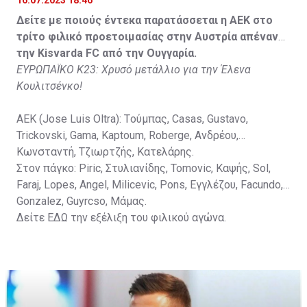
Στον πάγκο: Petkovic, Cipetic, Kovasic, Jovicic, Szeles,
Δείτε με ποιούς έντεκα παρατάσσεται η ΑΕΚ στο
Vida, Otvos, Lucas, Camas, Mesanovic.
τρίτο φιλικό προετοιμασίας στην Αυστρία απέναντι
την Kisvarda FC από την Ουγγαρία.
ΕΥΡΩΠΑΪΚΟ Κ23: Χρυσό μετάλλιο για την Έλενα
Κουλιτσένκο!
ΑΕΚ (Jose Luis Oltra): Tούμπας, Casas, Gustavo,
Trickovski, Gama, Κaptoum, Roberge, Aνδρέου,
Κωνσταντή, Τζιωρτζής, Κατελάρης.
Στον πάγκο: Piric, Στυλιανίδης, Tomovic, Καψής, Sol,
Faraj, Lopes, Angel, Milicevic, Pons, Εγγλέζου, Facundo,
Gonzalez, Guyrcso, Μάμας.
Δείτε
ΕΔΩ
την εξέλιξη του φιλικού αγώνα.