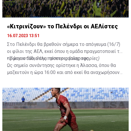
«Κιτρινίζουν» το Πελένδρι οι ΑΕΛίστες
16.07.2023 13:51
Στο Πελένδρι θα βρεθούν σήμερα το απόγευμα (16/7)
οι φίλοι της ΑΕΛ, εκεί όπου η ομάδα πραγματοποιεί το
πρώτο στάδιο της προετοιμασίας της.
•
Έφυγαν δύο, θέλει τέσσερις (πληροφορίες)
Ως σημείο συνάντησης ορίστηκε η Άλασσα, όπου θα
μαζευτούν η ώρα 16:00 και από εκεί θα αναχωρήσουν
με προορισμό το κοινοτικό γήπεδο Πελενδρίου, για να
δώοσυν το παρών τους στην απογευματινή προπόνηση
της ομάδας.