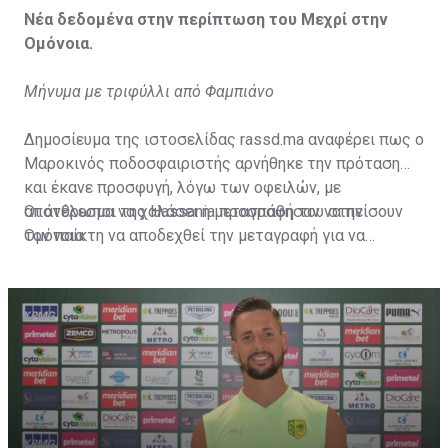
Νέα δεδομένα στην περίπτωση του Μεχρί στην
Ομόνοια.
Μήνυμα με τριφύλλι από Φαμπιάνο
Δημοσίευμα της ιστοσελίδας rassd.ma αναφέρει πως ο
Μαροκινός ποδοσφαιριστής αρνήθηκε την πρόταση
και έκανε προσφυγή, λόγω των οφειλών, με
αποτέλεσμα να χαλάσει η μεταγραφή του στην
Οι άνθρωποι της Hassania προσπάθησαν να πείσουν
Ομόνοια.
τον παίκτη να αποδεχθεί την μεταγραφή για να
επωφεληθεί και ο ίδιος από το ποσό που θα κόστιζε η
μετακίνησή του, αλλά ο παίκτης αρνήθηκε και επέμεινε
να λύσει το συμβόλαιό του, ώστε να μετακομίσει
ελεύθερα σε οποιαδήποτε νέα ομάδα το τρέχον
καλοκαίρι.