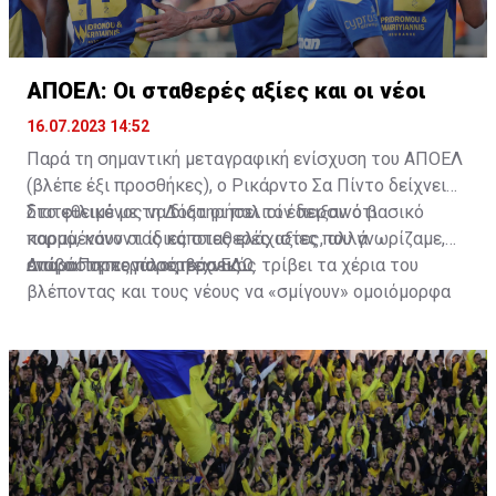
ΑΠΟΕΛ: Οι σταθερές αξίες και οι νέοι
16.07.2023 14:52
Παρά τη σημαντική μεταγραφική ενίσχυση του ΑΠΟΕΛ
(βλέπε έξι προσθήκες), ο Ρικάρντο Σα Πίντο δείχνει
διατεθειμένος να διατηρήσει τον περσινό βασικό
Στο φιλικό με τη Δόξα οι παλιοί έδειξαν ότι
κορμό, κάνοντας κάποιες ελάχιστες, αλλά
παραμένουν οι ίδιες σταθερές αξίες που γνωρίζαμε,
απαραίτητες παρεμβάσεις.
ενώ ο Πορτογάλος τεχνικός τρίβει τα χέρια του
Διαβάστε περισσότερα
ΕΔΩ
.
βλέποντας και τους νέους να «σμίγουν» ομοιόμορφα
στο γήπεδο με το περσινό ρόστερ.