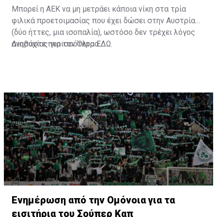
Μπορεί η ΑΕΚ να μη μετράει κάποια νίκη στα τρία
φιλικά προετοιμασίας που έχει δώσει στην Αυστρία
(δύο ήττες, μια ισοπαλία), ωστόσο δεν τρέχει λόγος
ανησυχίας για τον Όλτρα.
Διαβάστε περισσότερα
ΕΔΩ
.
Ενημέρωση από την Ομόνοια για τα
εισιτήρια του Σούπερ Καπ