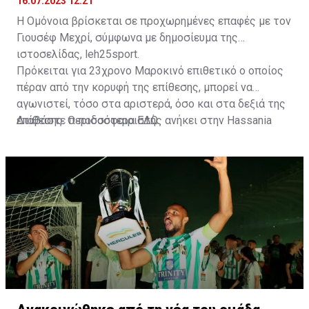
16.07.2023 12:21
Η Ομόνοια βρίσκεται σε προχωρημένες επαφές με τον
Γιουσέφ Μεχρί, σύμφωνα με δημοσίευμα της
ιστοσελίδας, leh25sport.
Πρόκειται για 23χρονο Μαροκινό επιθετικό ο οποίος
πέραν από την κορυφή της επίθεσης, μπορεί να
αγωνιστεί, τόσο στα αριστερά, όσο και στα δεξιά της
επίθεσης. Ο ποδοσφαιριστής ανήκει στην Hassania
Διαβάστε περισσότερα
ΕΔΩ
.
d'Agadir με την οποία διατηρεί συμβόλαιο μέχρι το
2026.