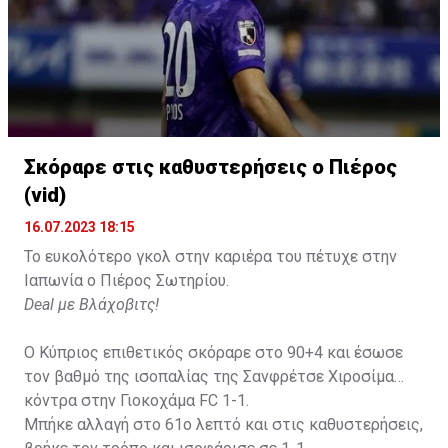
Σκόραρε στις καθυστερήσεις ο Πιέρος
(vid)
16.07.2023 18:15
Το ευκολότερο γκολ στην καριέρα του πέτυχε στην
Ιαπωνία ο Πιέρος Σωτηρίου.
Deal με Βλάχοβιτς!
Ο Κύπριος επιθετικός σκόραρε στο 90+4 και έσωσε
τον βαθμό της ισοπαλίας της Σανφρέτσε Χιροσίμα
κόντρα στην Γιοκοχάμα FC 1-1.
Μπήκε αλλαγή στο 61ο λεπτό και στις καθυστερήσεις,