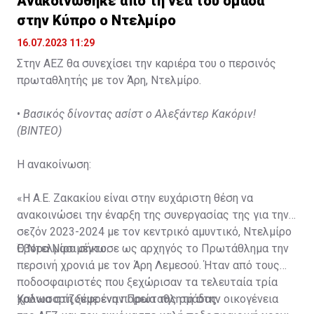
Ανακοινώθηκε από τη νέα του ομάδα
στην Κύπρο ο Ντελμίρο
16.07.2023 11:29
Στην ΑΕΖ θα συνεχίσει την καριέρα του ο περσινός
πρωταθλητής με τον Άρη, Ντελμίρο.
•
Βασικός δίνοντας ασίστ ο Αλεξάντερ Κακόριν!
(ΒΙΝΤΕΟ)
Η ανακοίνωση:
«Η Α.Ε. Ζακακίου είναι στην ευχάριστη θέση να
ανακοινώσει την έναρξη της συνεργασίας της για την
σεζόν 2023-2024 με τον κεντρικό αμυντικό, Ντελμίρο
Έβορα Νασιμέντο.
Ο Ντελμίρο σήκωσε ως αρχηγός το Πρωτάθλημα την
περσινή χρονιά με τον Άρη Λεμεσού. Ήταν από τους
ποδοσφαιριστές που ξεχώρισαν τα τελευταία τρία
χρόνια στη ξέφρενη πορεία της ομάδας.
Καλωσορίζουμε έναν Πρωταθλητή στην οικογένεια