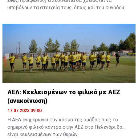
τους.
Στην τηλεφωνική επικοινωνία θα χρειαστεί να
υποβάλουν τα στοιχεία τους, όπως και του συνοδού
τους. Τα στοιχεία που χρειάζονται είναι:
ονοματεπώνυμο, αριθμός πινακίδας αυτοκινήτου,
κάρτα ΑμεΑ και αριθμός κάρτας φιλάθλου του
συνοδού.»
ΑΕΛ: Κεκλεισμένων το φιλικό με ΑΕΖ
(ανακοίνωση)
17.07.2023 09:00
Η ΑΕΛ ενημερώνει τον κόσμο της ομάδας πως το
σημερινό φιλικό κόντρα στην ΑΕΖ στο Πελένδρι θα
είναι κεκλεισμένων των θυρών.