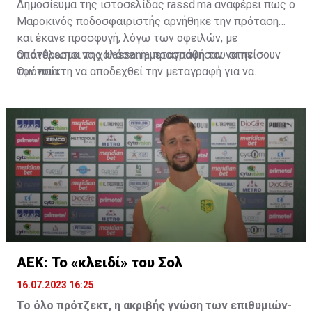
Δημοσίευμα της ιστοσελίδας rassd.ma αναφέρει πως ο
Μαροκινός ποδοσφαιριστής αρνήθηκε την πρόταση
και έκανε προσφυγή, λόγω των οφειλών, με
αποτέλεσμα να χαλάσει η μεταγραφή του στην
Οι άνθρωποι της Hassania προσπάθησαν να πείσουν
Ομόνοια.
τον παίκτη να αποδεχθεί την μεταγραφή για να
επωφεληθεί και ο ίδιος από το ποσό που θα κόστιζε η
μετακίνησή του, αλλά ο παίκτης αρνήθηκε και επέμεινε
να λύσει το συμβόλαιό του, ώστε να μετακομίσει
ελεύθερα σε οποιαδήποτε νέα ομάδα το τρέχον
καλοκαίρι.
ΑΕΚ: Το «κλειδί» του Σολ
16.07.2023 16:25
Το όλο πρότζεκτ, η ακριβής γνώση των επιθυμιών-