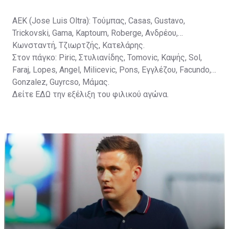
ΑΕΚ (Jose Luis Oltra): Tούμπας, Casas, Gustavo,
Trickovski, Gama, Κaptoum, Roberge, Aνδρέου,
Κωνσταντή, Τζιωρτζής, Κατελάρης.
Στον πάγκο: Piric, Στυλιανίδης, Tomovic, Καψής, Sol,
Faraj, Lopes, Angel, Milicevic, Pons, Εγγλέζου, Facundo,
Gonzalez, Guyrcso, Μάμας.
Δείτε
ΕΔΩ
την εξέλιξη του φιλικού αγώνα.