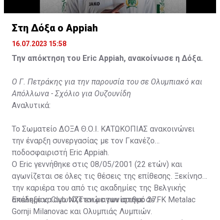
Στη Δόξα ο Appiah
16.07.2023 15:58
Την απόκτηση του Eric Appiah, ανακοίνωσε η Δόξα.
Ο Γ. Πετράκης για την παρουσία του σε Ολυμπιακό και
Απόλλωνα - Σχόλιο για Ουζουνίδη
Αναλυτικά:
Το Σωματείο ΔΟΞΑ Θ.Ο.Ι. ΚΑΤΩΚΟΠΙΑΣ ανακοινώνει
την έναρξη συνεργασίας με τον Γκανέζο
ποδοσφαιριστή Eric Appiah.
Ο Eric γεννήθηκε στις 08/05/2001 (22 ετών) και
αγωνίζεται σε όλες τις θέσεις της επίθεσης. Ξεκίνησε
την καριέρα του από τις ακαδημίες της Βελγικής
ακαδημίας Club NXT ενώ αγωνίστηκε σε FK Metalac
Επέλεξε να αγωνίζεται με τον αριθμό 27.
Gornji Milanovac και Ολυμπιάς Λυμπιών.