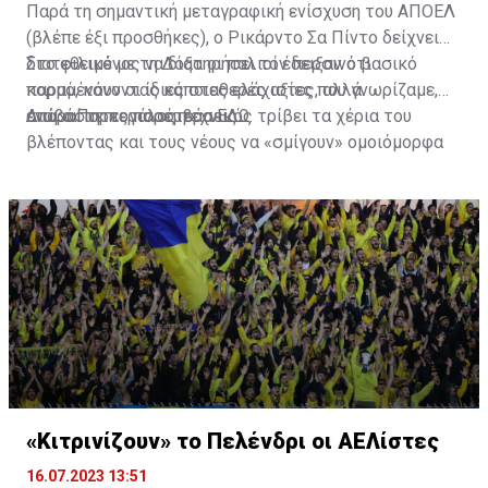
Παρά τη σημαντική μεταγραφική ενίσχυση του ΑΠΟΕΛ
(βλέπε έξι προσθήκες), ο Ρικάρντο Σα Πίντο δείχνει
διατεθειμένος να διατηρήσει τον περσινό βασικό
Στο φιλικό με τη Δόξα οι παλιοί έδειξαν ότι
κορμό, κάνοντας κάποιες ελάχιστες, αλλά
παραμένουν οι ίδιες σταθερές αξίες που γνωρίζαμε,
απαραίτητες παρεμβάσεις.
ενώ ο Πορτογάλος τεχνικός τρίβει τα χέρια του
Διαβάστε περισσότερα
ΕΔΩ
.
βλέποντας και τους νέους να «σμίγουν» ομοιόμορφα
στο γήπεδο με το περσινό ρόστερ.
«Κιτρινίζουν» το Πελένδρι οι ΑΕΛίστες
16.07.2023 13:51