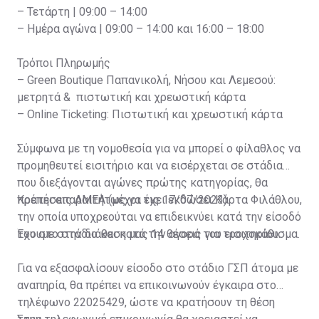
– Τετάρτη | 09:00 – 14:00
– Ημέρα αγώνα | 09:00 – 14:00 και 16:00 – 18:00
Τρόποι Πληρωμής
– Green Boutique Παπανικολή, Νήσου και Λεμεσού:
μετρητά & πιστωτική και χρεωστική κάρτα
– Online Ticketing: Πιστωτική και χρεωστική κάρτα
Σύμφωνα με τη νομοθεσία για να μπορεί ο φίλαθλος να
προμηθευτεί εισιτήριο και να εισέρχεται σε στάδια
που διεξάγονται αγώνες πρώτης κατηγορίας, θα
πρέπει απαραιτήτως να έχει εκδώσει Κάρτα Φιλάθλου,
Κρατήσεις ΑΜΕΑ (μέχρι τις 17/07/2023)
την οποία υποχρεούται να επιδεικνύει κατά την είσοδό
του στο στάδιο και κατά την αγορά του εισιτηρίου.
Έχουμε στην διάθεση μας 14 θέσεις για τροχοκάθισμα.
Για να εξασφαλίσουν είσοδο στο στάδιο ΓΣΠ άτομα με
αναπηρία, θα πρέπει να επικοινωνούν έγκαιρα στο
τηλέφωνο 22025429, ώστε να κρατήσουν τη θέση