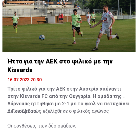
Ήττα για την ΑΕΚ στο φιλικό με την
Kisvarda
16.07.2023 20:30
Τρίτο φιλικό για την ΑΕΚ στην Αυστρία απέναντι
στην Kisvarda FC από την Ουγγαρία. Η ομάδα της
Λάρνακας ηττήθηκε με 2-1 με το γκολ να πετυχαίνει
ο Γκιούρτσο.
Δείτε
ΕΔΩ
πώς εξελίχθηκε ο φιλικός αγώνας
Οι συνθέσεις των δύο ομάδων: