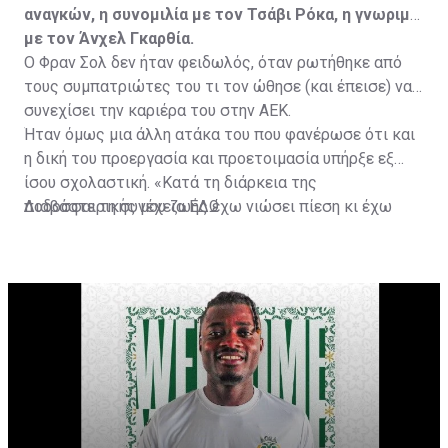
αναγκών, η συνομιλία με τον Τσάβι Ρόκα, η γνωριμία
με τον Άνχελ Γκαρθία.
Ο Φραν Σολ δεν ήταν φειδωλός, όταν ρωτήθηκε από
τους συμπατριώτες του τι τον ώθησε (και έπεισε) να
συνεχίσει την καριέρα του στην ΑΕΚ.
Ήταν όμως μια άλλη ατάκα του που φανέρωσε ότι και
η δική του προεργασία και προετοιμασία υπήρξε εξ
ίσου σχολαστική. «Κατά τη διάρκεια της
ποδοσφαιρικής μου ζωής έχω νιώσει πίεση κι έχω
Διαβάστε τη συνέχεια
ΕΔΩ
ανταποκριθεί. Πρέπει να κάνω το ίδιο, να σκοράρω
τέρματα που θα βοηθήσουν την ομάδα», δήλωσε ο
31χρονος άσος.