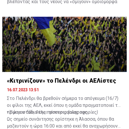
βλέποντας και τους νέους να «σμίγουν» ομοιόμορφα
στο γήπεδο με το περσινό ρόστερ.
«Κιτρινίζουν» το Πελένδρι οι ΑΕΛίστες
16.07.2023 13:51
Στο Πελένδρι θα βρεθούν σήμερα το απόγευμα (16/7)
οι φίλοι της ΑΕΛ, εκεί όπου η ομάδα πραγματοποιεί το
πρώτο στάδιο της προετοιμασίας της.
•
Έφυγαν δύο, θέλει τέσσερις (πληροφορίες)
Ως σημείο συνάντησης ορίστηκε η Άλασσα, όπου θα
μαζευτούν η ώρα 16:00 και από εκεί θα αναχωρήσουν