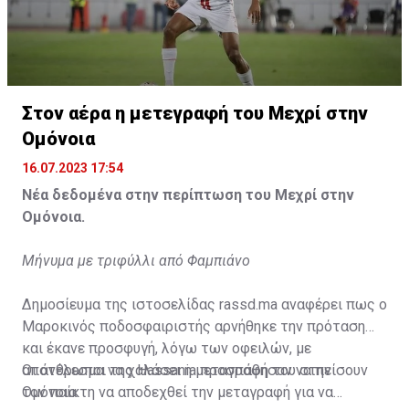
Στον αέρα η μετεγραφή του Μεχρί στην
Η δημοσίευση κοινοποιήθηκε από το χρήστη サンフレッチェ広島 (@
Ομόνοια
16.07.2023 17:54
Νέα δεδομένα στην περίπτωση του Μεχρί στην
Ομόνοια.
Μήνυμα με τριφύλλι από Φαμπιάνο
Δημοσίευμα της ιστοσελίδας rassd.ma αναφέρει πως ο
Μαροκινός ποδοσφαιριστής αρνήθηκε την πρόταση
και έκανε προσφυγή, λόγω των οφειλών, με
αποτέλεσμα να χαλάσει η μεταγραφή του στην
Οι άνθρωποι της Hassania προσπάθησαν να πείσουν
Ομόνοια.
τον παίκτη να αποδεχθεί την μεταγραφή για να