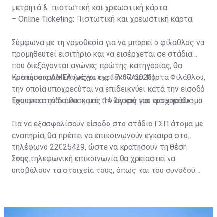
μετρητά & πιστωτική και χρεωστική κάρτα
– Online Ticketing: Πιστωτική και χρεωστική κάρτα
Σύμφωνα με τη νομοθεσία για να μπορεί ο φίλαθλος να
προμηθευτεί εισιτήριο και να εισέρχεται σε στάδια
που διεξάγονται αγώνες πρώτης κατηγορίας, θα
πρέπει απαραιτήτως να έχει εκδώσει Κάρτα Φιλάθλου,
Κρατήσεις ΑΜΕΑ (μέχρι τις 17/07/2023)
την οποία υποχρεούται να επιδεικνύει κατά την είσοδό
του στο στάδιο και κατά την αγορά του εισιτηρίου.
Έχουμε στην διάθεση μας 14 θέσεις για τροχοκάθισμα.
Για να εξασφαλίσουν είσοδο στο στάδιο ΓΣΠ άτομα με
αναπηρία, θα πρέπει να επικοινωνούν έγκαιρα στο
τηλέφωνο 22025429, ώστε να κρατήσουν τη θέση
τους.
Στην τηλεφωνική επικοινωνία θα χρειαστεί να
υποβάλουν τα στοιχεία τους, όπως και του συνοδού
τους. Τα στοιχεία που χρειάζονται είναι:
ονοματεπώνυμο, αριθμός πινακίδας αυτοκινήτου,
κάρτα ΑμεΑ και αριθμός κάρτας φιλάθλου του
συνοδού.»