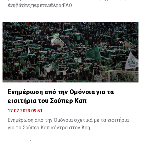
ανησυχίας για τον Όλτρα.
Διαβάστε περισσότερα
ΕΔΩ
.
Ενημέρωση από την Ομόνοια για τα
εισιτήρια του Σούπερ Καπ
17.07.2023 09:51
Ενημέρωση από την Ομόνοια σχετικά με τα εισιτήρια
για το Σούπερ Καπ κόντρα στον Άρη.