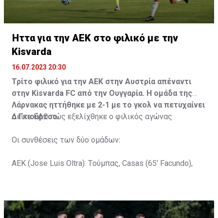
Ήττα για την ΑΕΚ στο φιλικό με την
Kisvarda
16.07.2023 20:30
Τρίτο φιλικό για την ΑΕΚ στην Αυστρία απέναντι
στην Kisvarda FC από την Ουγγαρία. Η ομάδα της
Λάρνακας ηττήθηκε με 2-1 με το γκολ να πετυχαίνει
ο Γκιούρτσο.
Δείτε
ΕΔΩ
πώς εξελίχθηκε ο φιλικός αγώνας
Οι συνθέσεις των δύο ομάδων:
ΑΕΚ (Jose Luis Oltra): Tούμπας, Casas (65' Facundo),
Gustavo (65' Pons), Trickovski (65' Lopes), Gama (65'
Gyurcso), Κaptoum (46' Καψής (65' Mάμας), Roberge (65'
Tomovic), Aνδρέου (65' Angel) , Κωνσταντή (65' Sol),
Τζιωρτζής (65' Faraj), Κατελάρης (65' Milicevic).