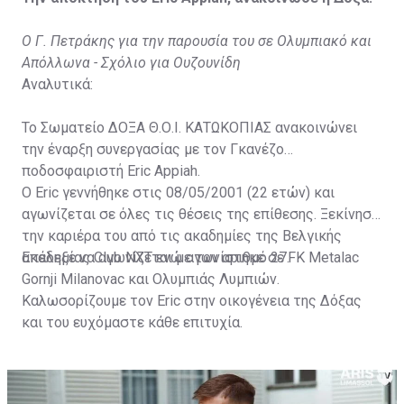
Ο Γ. Πετράκης για την παρουσία του σε Ολυμπιακό και
Απόλλωνα - Σχόλιο για Ουζουνίδη
Αναλυτικά:
Το Σωματείο ΔΟΞΑ Θ.Ο.Ι. ΚΑΤΩΚΟΠΙΑΣ ανακοινώνει
την έναρξη συνεργασίας με τον Γκανέζο
ποδοσφαιριστή Eric Appiah.
Ο Eric γεννήθηκε στις 08/05/2001 (22 ετών) και
αγωνίζεται σε όλες τις θέσεις της επίθεσης. Ξεκίνησε
την καριέρα του από τις ακαδημίες της Βελγικής
ακαδημίας Club NXT ενώ αγωνίστηκε σε FK Metalac
Επέλεξε να αγωνίζεται με τον αριθμό 27.
Gornji Milanovac και Ολυμπιάς Λυμπιών.
Καλωσορίζουμε τον Eric στην οικογένεια της Δόξας
και του ευχόμαστε κάθε επιτυχία.