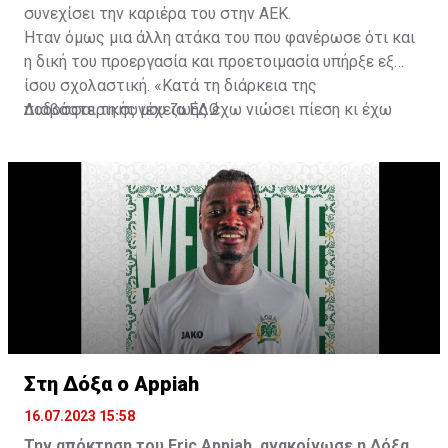
συνεχίσει την καριέρα του στην ΑΕΚ.
Ήταν όμως μια άλλη ατάκα του που φανέρωσε ότι και
η δική του προεργασία και προετοιμασία υπήρξε εξ
ίσου σχολαστική. «Κατά τη διάρκεια της
ποδοσφαιρικής μου ζωής έχω νιώσει πίεση κι έχω
Διαβάστε τη συνέχεια
ΕΔΩ
ανταποκριθεί. Πρέπει να κάνω το ίδιο, να σκοράρω
τέρματα που θα βοηθήσουν την ομάδα», δήλωσε ο
31χρονος άσος.
Στη Δόξα ο Appiah
16.07.2023 15:58
Την απόκτηση του Eric Appiah, ανακοίνωσε η Δόξα.