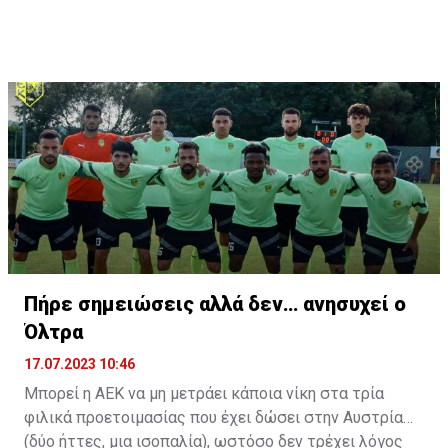
συμπαίκτες όπως οι: Sadio Mane, Idrissa Gueye,
Cheikhou Kouyate, Papiss Cisse. Χαρακτηρίζεται από
εξαιρετικά αθλητικά προσόντα, τάκλιν ακριβείας και
άριστη τοποθέτηση σε όλο τον χώρο του κέντρου.
Πήρε σημειώσεις αλλά δεν… ανησυχεί ο
Όλτρα
17.07.2023 10:46
Μπορεί η ΑΕΚ να μη μετράει κάποια νίκη στα τρία
φιλικά προετοιμασίας που έχει δώσει στην Αυστρία
(δύο ήττες, μια ισοπαλία), ωστόσο δεν τρέχει λόγος