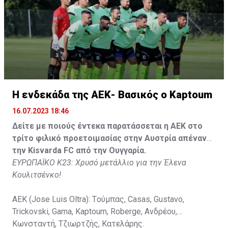
Στον πάγκο: Piric, Στυλιανίδης, Tomovic, Καψής, Sol,
Faraj, Lopes, Angel, Milicevic, Pons, Εγγλέζου, Facundo,
Gonzalez, Guyrcso, Μάμας.
Κisvarda FC (Milos Kruscic): Kovacs, Navratil, Raul, Szor,
Lippai, Alic, Kormendi, Makowski, Czekus, Ilievski,
Spasic.
H ενδεκάδα της ΑΕΚ- Βασικός ο Kaptoum
16.07.2023 18:46
Στον πάγκο: Petkovic, Cipetic, Kovasic, Jovicic, Szeles,
Vida, Otvos, Lucas, Camas, Mesanovic.
Δείτε με ποιούς έντεκα παρατάσσεται η ΑΕΚ στο
τρίτο φιλικό προετοιμασίας στην Αυστρία απέναντι
την Kisvarda FC από την Ουγγαρία.
ΕΥΡΩΠΑΪΚΟ Κ23: Χρυσό μετάλλιο για την Έλενα
Κουλιτσένκο!
ΑΕΚ (Jose Luis Oltra): Tούμπας, Casas, Gustavo,
Trickovski, Gama, Κaptoum, Roberge, Aνδρέου,
Κωνσταντή, Τζιωρτζής, Κατελάρης.