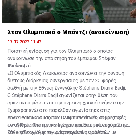
Στον Ολυμπιακό ο Μπάντζι (ανακοίνωση)
17.07.2023 11:43
Ποιοτική ενίσχυση για τον Ολυμπιακό ο οποίος
ανακοίνωσε την απόκτηση του έμπειρου Στέφαν
Μπάντζι.
Αναλυτικά:
«Ο Ολυμπιακός Λευκωσίας ανακοινώνει την σύναψη
διετούς διάρκειας συνεργασίας με τον 25 φορές
διεθνή με την Εθνική Σενεγάλης Stéphane Diarra Badji.
Ο Stéphane Diarra Badji αγωνίζεται στην θέση του
αμυντικού μέσου και την περσινή χρονιά ανήκε στην
Eyupspor ενώ στο παρελθόν αγωνίστηκε στις
Anderlecht και Ludogorets με πολλαπλές συμμετοχές
Το ΔΣ και ο κόσμος του Ολυμπιακού καλωσορίζουν
σε αγώνες Champions League και Europa League. Στην
τον Stéphane στην οικογένεια μας και του ευχόμαστε
Εθνική Σενεγάλης αγωνίστηκε επί σειρά ετών με
κάθε επιτυχία με την μαυροπράσινη φανέλα.»