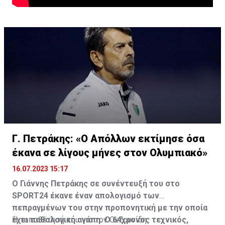
Γ. Πετράκης: «Ο Απόλλων εκτίμησε όσα
έκανα σε λίγους μήνες στον Ολυμπιακό»
16.07.2023 15:17
Ο Γιάννης Πετράκης σε συνέντευξή του στο
SPORT24 έκανε έναν απολογισμό των
πεπραγμένων του στην προπονητική με την οποία
έχει παθολογική αγάπη. Ο 64χρονος τεχνικός,
Η τοποθέτησή του για τον Ουζουνίδη: