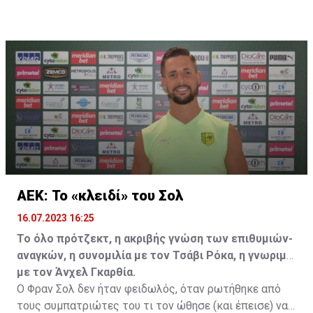
επωφεληθεί και ο ίδιος από το ποσό που θα κόστιζε η
μετακίνησή του, αλλά ο παίκτης αρνήθηκε και επέμεινε
να λύσει το συμβόλαιό του, ώστε να μετακομίσει
ελεύθερα σε οποιαδήποτε νέα ομάδα το τρέχον
καλοκαίρι.
ΑΕΚ: Το «κλειδί» του Σολ
16.07.2023 16:25
Το όλο πρότζεκτ, η ακριβής γνώση των επιθυμιών-
αναγκών, η συνομιλία με τον Τσάβι Ρόκα, η γνωριμία
με τον Άνχελ Γκαρθία.
Ο Φραν Σολ δεν ήταν φειδωλός, όταν ρωτήθηκε από
τους συμπατριώτες του τι τον ώθησε (και έπεισε) να