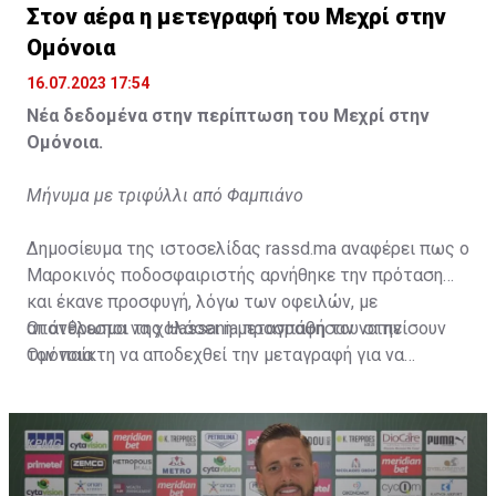
Στον αέρα η μετεγραφή του Μεχρί στην
Ομόνοια
16.07.2023 17:54
Νέα δεδομένα στην περίπτωση του Μεχρί στην
Ομόνοια.
Μήνυμα με τριφύλλι από Φαμπιάνο
Δημοσίευμα της ιστοσελίδας rassd.ma αναφέρει πως ο
Μαροκινός ποδοσφαιριστής αρνήθηκε την πρόταση
και έκανε προσφυγή, λόγω των οφειλών, με
αποτέλεσμα να χαλάσει η μεταγραφή του στην
Οι άνθρωποι της Hassania προσπάθησαν να πείσουν
Ομόνοια.
τον παίκτη να αποδεχθεί την μεταγραφή για να
επωφεληθεί και ο ίδιος από το ποσό που θα κόστιζε η
μετακίνησή του, αλλά ο παίκτης αρνήθηκε και επέμεινε
να λύσει το συμβόλαιό του, ώστε να μετακομίσει
ελεύθερα σε οποιαδήποτε νέα ομάδα το τρέχον
καλοκαίρι.