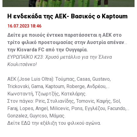
Κisvarda FC (Milos Kruscic): Kovacs, Navratil, Raul, Szor,
Lippai, Alic, Kormendi, Makowski, Czekus, Ilievski,
H ενδεκάδα της ΑΕΚ- Βασικός ο Kaptoum
Spasic.
16.07.2023 18:46
Στον πάγκο: Petkovic, Cipetic, Kovasic, Jovicic, Szeles,
Δείτε με ποιούς έντεκα παρατάσσεται η ΑΕΚ στο
Vida, Otvos, Lucas, Camas, Mesanovic.
τρίτο φιλικό προετοιμασίας στην Αυστρία απέναντι
την Kisvarda FC από την Ουγγαρία.
ΕΥΡΩΠΑΪΚΟ Κ23: Χρυσό μετάλλιο για την Έλενα
Κουλιτσένκο!
ΑΕΚ (Jose Luis Oltra): Tούμπας, Casas, Gustavo,
Trickovski, Gama, Κaptoum, Roberge, Aνδρέου,
Κωνσταντή, Τζιωρτζής, Κατελάρης.
Στον πάγκο: Piric, Στυλιανίδης, Tomovic, Καψής, Sol,
Faraj, Lopes, Angel, Milicevic, Pons, Εγγλέζου, Facundo,
Gonzalez, Guyrcso, Μάμας.
Δείτε
ΕΔΩ
την εξέλιξη του φιλικού αγώνα.