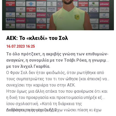
ΑΕΚ: Το «κλειδί» του Σολ
16.07.2023 16:25
Το όλο πρότζεκτ, η ακριβής γνώση των επιθυμιών-
αναγκών, η συνομιλία με τον Τσάβι Ρόκα, η γνωριμία
με τον Άνχελ Γκαρθία.
Ο Φραν Σολ δεν ήταν φειδωλός, όταν ρωτήθηκε από
τους συμπατριώτες του τι τον ώθησε (και έπεισε) να
συνεχίσει την καριέρα του στην ΑΕΚ.
Ήταν όμως μια άλλη ατάκα του που φανέρωσε ότι και
η δική του προεργασία και προετοιμασία υπήρξε εξ
ίσου σχολαστική. «Κατά τη διάρκεια της
ποδοσφαιρικής μου ζωής έχω νιώσει πίεση κι έχω
Διαβάστε τη συνέχεια
ΕΔΩ