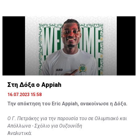
ανταποκριθεί. Πρέπει να κάνω το ίδιο, να σκοράρω
τέρματα που θα βοηθήσουν την ομάδα», δήλωσε ο
31χρονος άσος.
Στη Δόξα ο Appiah
16.07.2023 15:58
Την απόκτηση του Eric Appiah, ανακοίνωσε η Δόξα.
Ο Γ. Πετράκης για την παρουσία του σε Ολυμπιακό και
Απόλλωνα - Σχόλιο για Ουζουνίδη
Αναλυτικά: