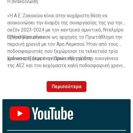
Η ανακοίνωση:
«Η Α.Ε. Ζακακίου είναι στην ευχάριστη θέση να
ανακοινώσει την έναρξη της συνεργασίας της για την
σεζόν 2023-2024 με τον κεντρικό αμυντικό, Ντελμίρο
Έβορα Νασιμέντο.
Ο Ντελμίρο σήκωσε ως αρχηγός το Πρωτάθλημα την
περσινή χρονιά με τον Άρη Λεμεσού. Ήταν από τους
ποδοσφαιριστές που ξεχώρισαν τα τελευταία τρία
χρόνια στη ξέφρενη πορεία της ομάδας.
Καλωσορίζουμε έναν Πρωταθλητή στην οικογένεια
της ΑΕΖ και του ευχόμαστε καλή ποδοσφαιρική χρονιά
με τα χρώματα της ομάδας μας!»
Περισσότερα