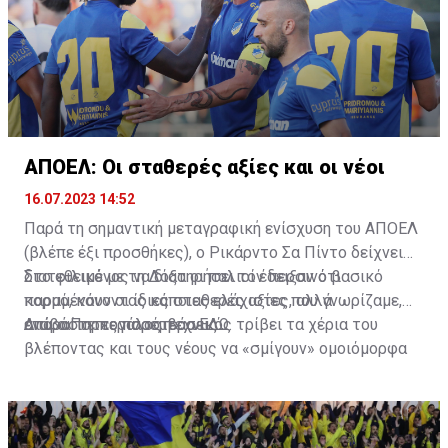
ΑΠΟΕΛ: Οι σταθερές αξίες και οι νέοι
16.07.2023 14:52
Παρά τη σημαντική μεταγραφική ενίσχυση του ΑΠΟΕΛ
(βλέπε έξι προσθήκες), ο Ρικάρντο Σα Πίντο δείχνει
διατεθειμένος να διατηρήσει τον περσινό βασικό
Στο φιλικό με τη Δόξα οι παλιοί έδειξαν ότι
κορμό, κάνοντας κάποιες ελάχιστες, αλλά
παραμένουν οι ίδιες σταθερές αξίες που γνωρίζαμε,
απαραίτητες παρεμβάσεις.
ενώ ο Πορτογάλος τεχνικός τρίβει τα χέρια του
Διαβάστε περισσότερα
ΕΔΩ
.
βλέποντας και τους νέους να «σμίγουν» ομοιόμορφα
στο γήπεδο με το περσινό ρόστερ.