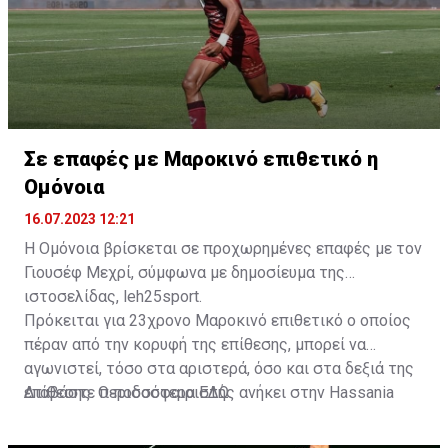
Σε επαφές με Μαροκινό επιθετικό η
Ομόνοια
16.07.2023 12:21
Η Ομόνοια βρίσκεται σε προχωρημένες επαφές με τον
Γιουσέφ Μεχρί, σύμφωνα με δημοσίευμα της
ιστοσελίδας, leh25sport.
Πρόκειται για 23χρονο Μαροκινό επιθετικό ο οποίος
πέραν από την κορυφή της επίθεσης, μπορεί να
αγωνιστεί, τόσο στα αριστερά, όσο και στα δεξιά της
επίθεσης. Ο ποδοσφαιριστής ανήκει στην Hassania
Διαβάστε περισσότερα
ΕΔΩ
.
d'Agadir με την οποία διατηρεί συμβόλαιο μέχρι το
2026.