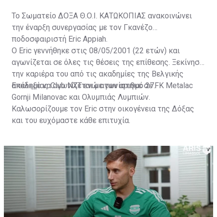
Το Σωματείο ΔΟΞΑ Θ.Ο.Ι. ΚΑΤΩΚΟΠΙΑΣ ανακοινώνει
την έναρξη συνεργασίας με τον Γκανέζο
ποδοσφαιριστή Eric Appiah.
Ο Eric γεννήθηκε στις 08/05/2001 (22 ετών) και
αγωνίζεται σε όλες τις θέσεις της επίθεσης. Ξεκίνησε
την καριέρα του από τις ακαδημίες της Βελγικής
ακαδημίας Club NXT ενώ αγωνίστηκε σε FK Metalac
Επέλεξε να αγωνίζεται με τον αριθμό 27.
Gornji Milanovac και Ολυμπιάς Λυμπιών.
Καλωσορίζουμε τον Eric στην οικογένεια της Δόξας
και του ευχόμαστε κάθε επιτυχία.