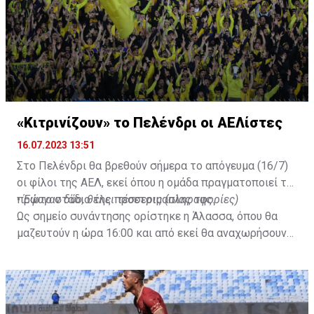
«Κιτρινίζουν» το Πελένδρι οι ΑΕΛίστες
16.07.2023 13:51
Στο Πελένδρι θα βρεθούν σήμερα το απόγευμα (16/7)
οι φίλοι της ΑΕΛ, εκεί όπου η ομάδα πραγματοποιεί το
πρώτο στάδιο της προετοιμασίας της.
•
Έφυγαν δύο, θέλει τέσσερις (πληροφορίες)
Ως σημείο συνάντησης ορίστηκε η Άλασσα, όπου θα
μαζευτούν η ώρα 16:00 και από εκεί θα αναχωρήσουν
με προορισμό το κοινοτικό γήπεδο Πελενδρίου, για να
δώοσυν το παρών τους στην απογευματινή προπόνηση
της ομάδας.