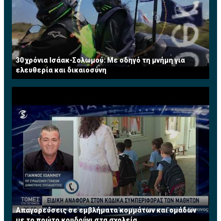
30 χρόνια Ισάακ-Σολωμού: Με οδηγό τη μνήμη για
ελευθερία και δικαιοσύνη
Απαγορεύσεις σε εμβλήματα κομμάτων και ομάδων
με το πρώτο κουδούνι στα σχολεία