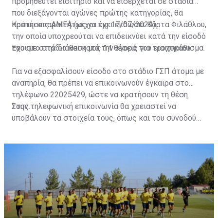
προμηθευτεί εισιτήριο και να εισέρχεται σε στάδια
που διεξάγονται αγώνες πρώτης κατηγορίας, θα
πρέπει απαραιτήτως να έχει εκδώσει Κάρτα Φιλάθλου,
Κρατήσεις ΑΜΕΑ (μέχρι τις 17/07/2023)
την οποία υποχρεούται να επιδεικνύει κατά την είσοδό
του στο στάδιο και κατά την αγορά του εισιτηρίου.
Έχουμε στην διάθεση μας 14 θέσεις για τροχοκάθισμα.
Για να εξασφαλίσουν είσοδο στο στάδιο ΓΣΠ άτομα με
αναπηρία, θα πρέπει να επικοινωνούν έγκαιρα στο
τηλέφωνο 22025429, ώστε να κρατήσουν τη θέση
τους.
Στην τηλεφωνική επικοινωνία θα χρειαστεί να
υποβάλουν τα στοιχεία τους, όπως και του συνοδού
τους. Τα στοιχεία που χρειάζονται είναι:
ονοματεπώνυμο, αριθμός πινακίδας αυτοκινήτου,
κάρτα ΑμεΑ και αριθμός κάρτας φιλάθλου του
συνοδού.»