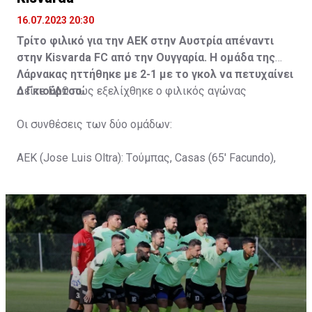
16.07.2023 20:30
Τρίτο φιλικό για την ΑΕΚ στην Αυστρία απέναντι
στην Kisvarda FC από την Ουγγαρία. Η ομάδα της
Λάρνακας ηττήθηκε με 2-1 με το γκολ να πετυχαίνει
ο Γκιούρτσο.
Δείτε
ΕΔΩ
πώς εξελίχθηκε ο φιλικός αγώνας
Οι συνθέσεις των δύο ομάδων:
ΑΕΚ (Jose Luis Oltra): Tούμπας, Casas (65' Facundo),
Gustavo (65' Pons), Trickovski (65' Lopes), Gama (65'
Gyurcso), Κaptoum (46' Καψής (65' Mάμας), Roberge (65'
Tomovic), Aνδρέου (65' Angel) , Κωνσταντή (65' Sol),
Τζιωρτζής (65' Faraj), Κατελάρης (65' Milicevic).
Στον πάγκο: Piric, Στυλιανίδης, Tomovic, Καψής, Sol,
Faraj, Lopes, Angel, Milicevic, Pons, Εγγλέζου, Facundo,
Gonzalez, Guyrcso, Μάμας.