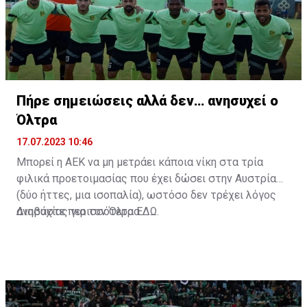
Πήρε σημειώσεις αλλά δεν… ανησυχεί ο
Όλτρα
17.07.2023 10:46
Μπορεί η ΑΕΚ να μη μετράει κάποια νίκη στα τρία
φιλικά προετοιμασίας που έχει δώσει στην Αυστρία
(δύο ήττες, μια ισοπαλία), ωστόσο δεν τρέχει λόγος
ανησυχίας για τον Όλτρα.
Διαβάστε περισσότερα
ΕΔΩ
.