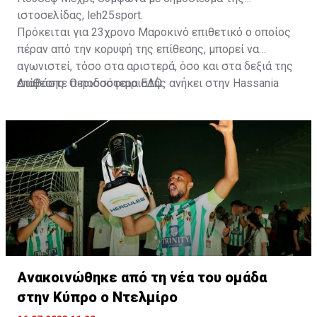
ιστοσελίδας, leh25sport.
Πρόκειται για 23χρονο Μαροκινό επιθετικό ο οποίος
πέραν από την κορυφή της επίθεσης, μπορεί να
αγωνιστεί, τόσο στα αριστερά, όσο και στα δεξιά της
επίθεσης. Ο ποδοσφαιριστής ανήκει στην Hassania
Διαβάστε περισσότερα
ΕΔΩ
.
d'Agadir με την οποία διατηρεί συμβόλαιο μέχρι το
2026.
Ανακοινώθηκε από τη νέα του ομάδα
στην Κύπρο ο Ντελμίρο