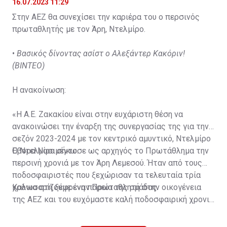
16.07.2023 11:29
Στην ΑΕΖ θα συνεχίσει την καριέρα του ο περσινός
πρωταθλητής με τον Άρη, Ντελμίρο.
•
Βασικός δίνοντας ασίστ ο Αλεξάντερ Κακόριν!
(ΒΙΝΤΕΟ)
Η ανακοίνωση:
«Η Α.Ε. Ζακακίου είναι στην ευχάριστη θέση να
ανακοινώσει την έναρξη της συνεργασίας της για την
σεζόν 2023-2024 με τον κεντρικό αμυντικό, Ντελμίρο
Έβορα Νασιμέντο.
Ο Ντελμίρο σήκωσε ως αρχηγός το Πρωτάθλημα την
περσινή χρονιά με τον Άρη Λεμεσού. Ήταν από τους
ποδοσφαιριστές που ξεχώρισαν τα τελευταία τρία
χρόνια στη ξέφρενη πορεία της ομάδας.
Καλωσορίζουμε έναν Πρωταθλητή στην οικογένεια
της ΑΕΖ και του ευχόμαστε καλή ποδοσφαιρική χρονιά
με τα χρώματα της ομάδας μας!»