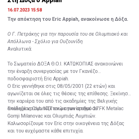
16.07.2023 15:58
Την απόκτηση του Eric Appiah, ανακοίνωσε η Δόξα.
Ο Γ. Πετράκης για την παρουσία του σε Ολυμπιακό και
Απόλλωνα - Σχόλιο για Ουζουνίδη
Αναλυτικά:
Το Σωματείο ΔΟΞΑ Θ.Ο.Ι. ΚΑΤΩΚΟΠΙΑΣ ανακοινώνει
την έναρξη συνεργασίας με τον Γκανέζο
ποδοσφαιριστή Eric Appiah.
Ο Eric γεννήθηκε στις 08/05/2001 (22 ετών) και
αγωνίζεται σε όλες τις θέσεις της επίθεσης. Ξεκίνησε
την καριέρα του από τις ακαδημίες της Βελγικής
ακαδημίας Club NXT ενώ αγωνίστηκε σε FK Metalac
Επέλεξε να αγωνίζεται με τον αριθμό 27.
Gornji Milanovac και Ολυμπιάς Λυμπιών.
Καλωσορίζουμε τον Eric στην οικογένεια της Δόξας
και του ευχόμαστε κάθε επιτυχία.