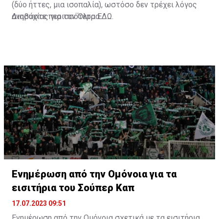
(δύο ήττες, μια ισοπαλία), ωστόσο δεν τρέχει λόγος
ανησυχίας για τον Όλτρα.
Διαβάστε περισσότερα
ΕΔΩ
.
Ενημέρωση από την Ομόνοια για τα
εισιτήρια του Σούπερ Καπ
17.07.2023 09:51
Ενημέρωση από την Ομόνοια σχετικά με τα εισιτήρια