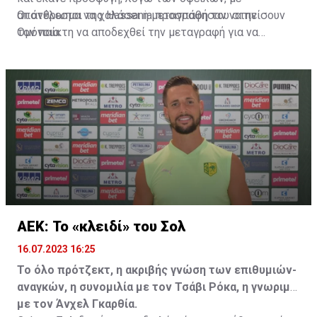
αποτέλεσμα να χαλάσει η μεταγραφή του στην
Οι άνθρωποι της Hassania προσπάθησαν να πείσουν
Ομόνοια.
τον παίκτη να αποδεχθεί την μεταγραφή για να
επωφεληθεί και ο ίδιος από το ποσό που θα κόστιζε η
μετακίνησή του, αλλά ο παίκτης αρνήθηκε και επέμεινε
να λύσει το συμβόλαιό του, ώστε να μετακομίσει
ελεύθερα σε οποιαδήποτε νέα ομάδα το τρέχον
καλοκαίρι.
ΑΕΚ: Το «κλειδί» του Σολ
16.07.2023 16:25
Το όλο πρότζεκτ, η ακριβής γνώση των επιθυμιών-
αναγκών, η συνομιλία με τον Τσάβι Ρόκα, η γνωριμία
με τον Άνχελ Γκαρθία.