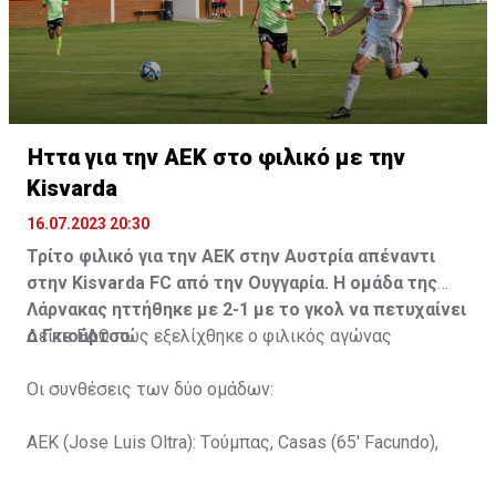
Ήττα για την ΑΕΚ στο φιλικό με την
Kisvarda
16.07.2023 20:30
Τρίτο φιλικό για την ΑΕΚ στην Αυστρία απέναντι
στην Kisvarda FC από την Ουγγαρία. Η ομάδα της
Λάρνακας ηττήθηκε με 2-1 με το γκολ να πετυχαίνει
ο Γκιούρτσο.
Δείτε
ΕΔΩ
πώς εξελίχθηκε ο φιλικός αγώνας
Οι συνθέσεις των δύο ομάδων:
ΑΕΚ (Jose Luis Oltra): Tούμπας, Casas (65' Facundo),
Gustavo (65' Pons), Trickovski (65' Lopes), Gama (65'
Gyurcso), Κaptoum (46' Καψής (65' Mάμας), Roberge (65'