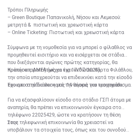
Τρόποι Πληρωμής
– Green Boutique Παπανικολή, Νήσου και Λεμεσού:
μετρητά & πιστωτική και χρεωστική κάρτα
– Online Ticketing: Πιστωτική και χρεωστική κάρτα
Σύμφωνα με τη νομοθεσία για να μπορεί ο φίλαθλος να
προμηθευτεί εισιτήριο και να εισέρχεται σε στάδια
που διεξάγονται αγώνες πρώτης κατηγορίας, θα
πρέπει απαραιτήτως να έχει εκδώσει Κάρτα Φιλάθλου,
Κρατήσεις ΑΜΕΑ (μέχρι τις 17/07/2023)
την οποία υποχρεούται να επιδεικνύει κατά την είσοδό
του στο στάδιο και κατά την αγορά του εισιτηρίου.
Έχουμε στην διάθεση μας 14 θέσεις για τροχοκάθισμα.
Για να εξασφαλίσουν είσοδο στο στάδιο ΓΣΠ άτομα με
αναπηρία, θα πρέπει να επικοινωνούν έγκαιρα στο
τηλέφωνο 22025429, ώστε να κρατήσουν τη θέση
τους.
Στην τηλεφωνική επικοινωνία θα χρειαστεί να
υποβάλουν τα στοιχεία τους, όπως και του συνοδού
τους. Τα στοιχεία που χρειάζονται είναι: