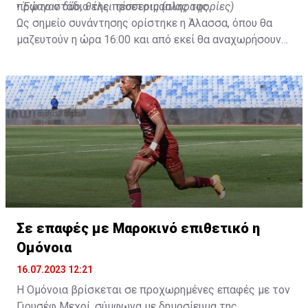
πρώτο στάδιο της προετοιμασίας της.
•
Έφυγαν δύο, θέλει τέσσερις (πληροφορίες)
Ως σημείο συνάντησης ορίστηκε η Άλασσα, όπου θα
μαζευτούν η ώρα 16:00 και από εκεί θα αναχωρήσουν
με προορισμό το κοινοτικό γήπεδο Πελενδρίου, για να
δώοσυν το παρών τους στην απογευματινή προπόνηση
της ομάδας.
Σε επαφές με Μαροκινό επιθετικό η
Ομόνοια
16.07.2023 12:21
Η Ομόνοια βρίσκεται σε προχωρημένες επαφές με τον
Γιουσέφ Μεχρί, σύμφωνα με δημοσίευμα της