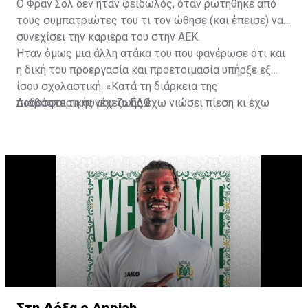
Ο Φραν Σολ δεν ήταν φειδωλός, όταν ρωτήθηκε από
τους συμπατριώτες του τι τον ώθησε (και έπεισε) να
συνεχίσει την καριέρα του στην ΑΕΚ.
Ήταν όμως μια άλλη ατάκα του που φανέρωσε ότι και
η δική του προεργασία και προετοιμασία υπήρξε εξ
ίσου σχολαστική. «Κατά τη διάρκεια της
ποδοσφαιρικής μου ζωής έχω νιώσει πίεση κι έχω
Διαβάστε τη συνέχεια
ΕΔΩ
ανταποκριθεί. Πρέπει να κάνω το ίδιο, να σκοράρω
τέρματα που θα βοηθήσουν την ομάδα», δήλωσε ο
31χρονος άσος.
Στη Δόξα ο Appiah