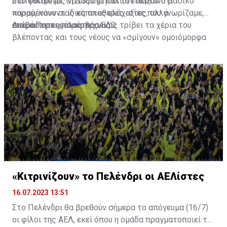
διατεθειμένος να διατηρήσει τον περσινό βασικό
Στο φιλικό με τη Δόξα οι παλιοί έδειξαν ότι
κορμό, κάνοντας κάποιες ελάχιστες, αλλά
παραμένουν οι ίδιες σταθερές αξίες που γνωρίζαμε,
απαραίτητες παρεμβάσεις.
ενώ ο Πορτογάλος τεχνικός τρίβει τα χέρια του
Διαβάστε περισσότερα
ΕΔΩ
.
βλέποντας και τους νέους να «σμίγουν» ομοιόμορφα
στο γήπεδο με το περσινό ρόστερ.
«Κιτρινίζουν» το Πελένδρι οι ΑΕΛίστες
16.07.2023 13:51
Στο Πελένδρι θα βρεθούν σήμερα το απόγευμα (16/7)
οι φίλοι της ΑΕΛ, εκεί όπου η ομάδα πραγματοποιεί το