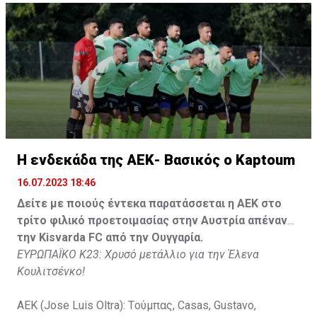
Tomovic), Aνδρέου (65' Angel) , Κωνσταντή (65' Sol),
Τζιωρτζής (65' Faraj), Κατελάρης (65' Milicevic).
Στον πάγκο: Piric, Στυλιανίδης, Tomovic, Καψής, Sol,
Faraj, Lopes, Angel, Milicevic, Pons, Εγγλέζου, Facundo,
Gonzalez, Guyrcso, Μάμας.
Κisvarda FC (Milos Kruscic): Kovacs, Navratil, Raul, Szor,
Lippai, Alic, Kormendi, Makowski, Czekus, Ilievski,
H ενδεκάδα της ΑΕΚ- Βασικός ο Kaptoum
Spasic.
16.07.2023 18:46
Στον πάγκο: Petkovic, Cipetic, Kovasic, Jovicic, Szeles,
Δείτε με ποιούς έντεκα παρατάσσεται η ΑΕΚ στο
Vida, Otvos, Lucas, Camas, Mesanovic.
τρίτο φιλικό προετοιμασίας στην Αυστρία απέναντι
την Kisvarda FC από την Ουγγαρία.
ΕΥΡΩΠΑΪΚΟ Κ23: Χρυσό μετάλλιο για την Έλενα
Κουλιτσένκο!
ΑΕΚ (Jose Luis Oltra): Tούμπας, Casas, Gustavo,