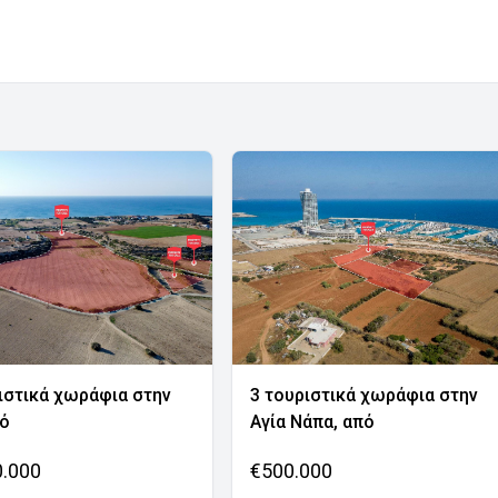
ιστικά χωράφια στην
3 τουριστικά χωράφια στην
νό
Αγία Νάπα, από
0.000
€500.000