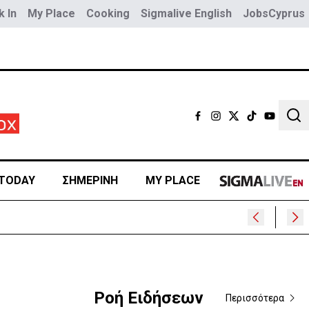
 In
My Place
Cooking
Sigmalive English
JobsCyprus
Sear
TODAY
ΣΗΜΕΡΙΝΗ
MY PLACE
Ροή Ειδήσεων
Περισσότερα