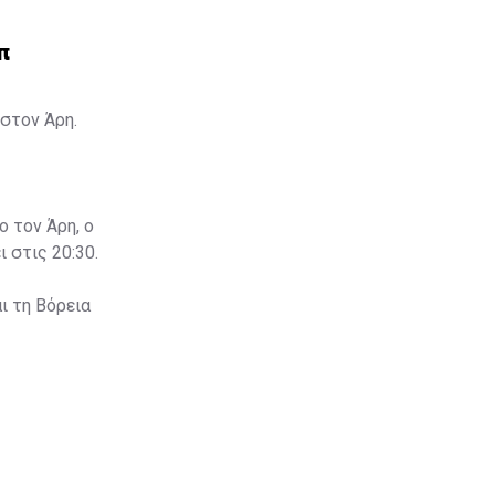
π
στον Άρη.
ο τον Άρη, ο
 στις 20:30.
ι τη Βόρεια