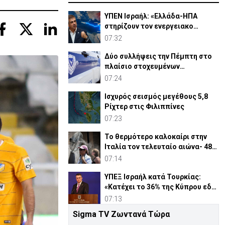
ΥΠΕΝ Ισραήλ: «Ελλάδα-ΗΠΑ
στηρίζουν τον ενεργειακο
διάδρομο - Πιέζει η Τουρκία»
07:32
Δύο συλλήψεις την Πέμπτη στο
πλαίσιο στοχευμένων
επιχειρήσεων αστυνόμευσης
07:24
Ισχυρός σεισμός μεγέθους 5,8
Ρίχτερ στις Φιλιππίνες
07:23
Το θερμότερο καλοκαίρι στην
Ιταλία τον τελευταίο αιώνα- 48
βαθμοί στη Νάπολι
07:14
ΥΠΕΞ Ισραήλ κατά Τουρκίας:
«Κατέχει το 36% της Κύπρου εδώ
και μισό αιώνα»
07:13
Sigma TV Ζωντανά Τώρα
Ο Τραμπ «κόβει» τη χορήγηση