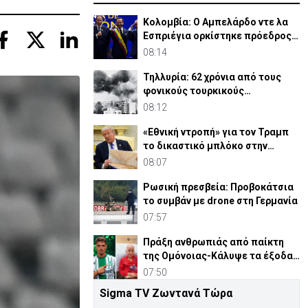
Κολομβία: Ο Αμπελάρδο ντε λα
Εσπριέγια ορκίστηκε πρόεδρος
της χώρας
08:14
Τηλλυρία: 62 χρόνια από τους
φονικούς τουρκικούς
βομβαρδισμούς
08:12
«Εθνική ντροπή» για τον Τραμπ
το δικαστικό μπλόκο στην
αίθουσα χορού
08:07
Ρωσική πρεσβεία: Προβοκάτσια
το συμβάν με drone στη Γερμανία
07:57
Πράξη ανθρωπιάς από παίκτη
της Ομόνοιας-Κάλυψε τα έξοδα
νοσηλείας παιδιού
07:50
Sigma TV Ζωντανά Τώρα
30 χρόνια από τις δολοφονίες