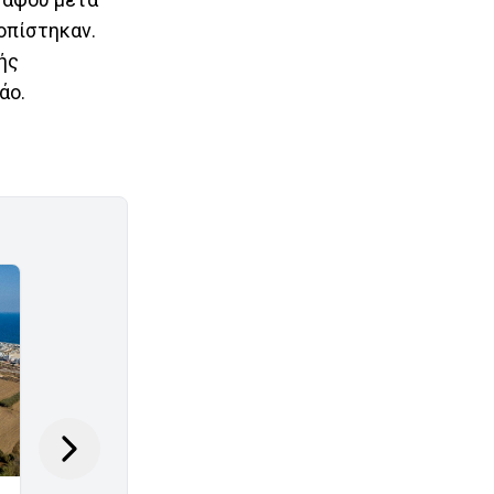
οπίστηκαν.
ής
άο.