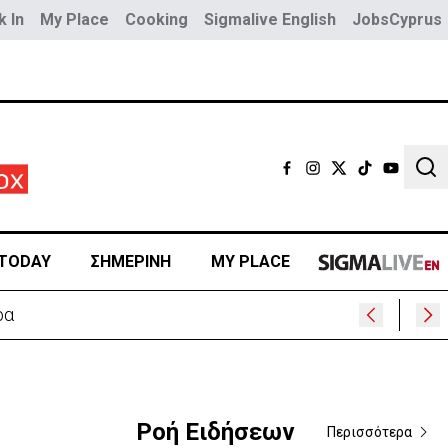
 In
My Place
Cooking
Sigmalive English
JobsCyprus
Sear
TODAY
ΣΗΜΕΡΙΝΗ
MY PLACE
ίμνι
Ροή Ειδήσεων
Περισσότερα