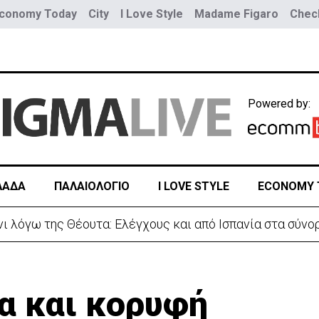
conomy Today
City
I Love Style
Madame Figaro
Check
Powered by:
ΛΑΔΑ
ΠΑΛΑΙΟΛΟΓΙΟ
I LOVE STYLE
ECONOMY 
νίες Ισαάκ-Σολωμού-Εκδήλωση μνήμης απόψε στο Παραλ
α και κορυφή