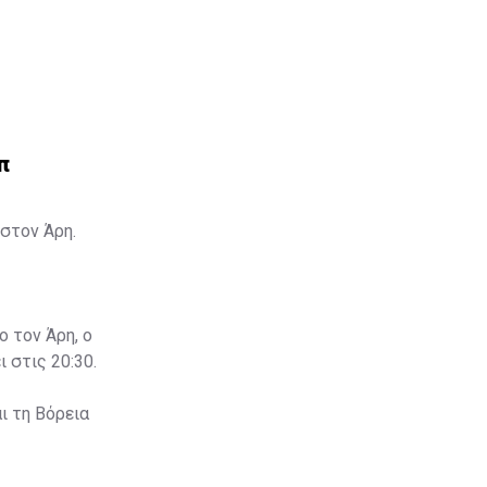
π
στον Άρη.
ο τον Άρη, ο
 στις 20:30.
ι τη Βόρεια