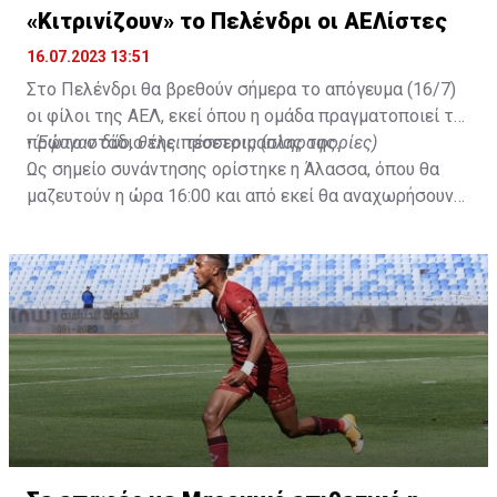
«Κιτρινίζουν» το Πελένδρι οι ΑΕΛίστες
16.07.2023 13:51
Στο Πελένδρι θα βρεθούν σήμερα το απόγευμα (16/7)
οι φίλοι της ΑΕΛ, εκεί όπου η ομάδα πραγματοποιεί το
πρώτο στάδιο της προετοιμασίας της.
•
Έφυγαν δύο, θέλει τέσσερις (πληροφορίες)
Ως σημείο συνάντησης ορίστηκε η Άλασσα, όπου θα
μαζευτούν η ώρα 16:00 και από εκεί θα αναχωρήσουν
με προορισμό το κοινοτικό γήπεδο Πελενδρίου, για να
δώοσυν το παρών τους στην απογευματινή προπόνηση
της ομάδας.