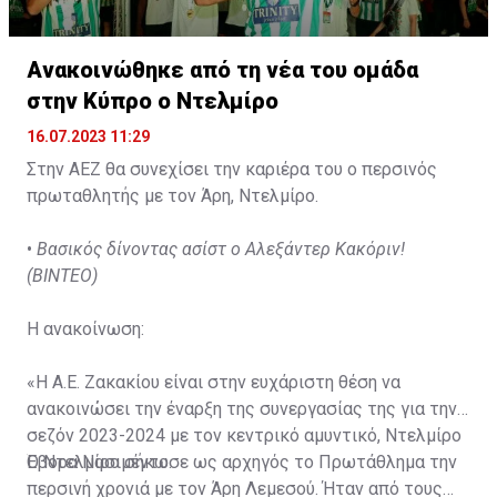
Ανακοινώθηκε από τη νέα του ομάδα
στην Κύπρο ο Ντελμίρο
16.07.2023 11:29
Στην ΑΕΖ θα συνεχίσει την καριέρα του ο περσινός
πρωταθλητής με τον Άρη, Ντελμίρο.
•
Βασικός δίνοντας ασίστ ο Αλεξάντερ Κακόριν!
(ΒΙΝΤΕΟ)
Η ανακοίνωση:
«Η Α.Ε. Ζακακίου είναι στην ευχάριστη θέση να
ανακοινώσει την έναρξη της συνεργασίας της για την
σεζόν 2023-2024 με τον κεντρικό αμυντικό, Ντελμίρο
Έβορα Νασιμέντο.
Ο Ντελμίρο σήκωσε ως αρχηγός το Πρωτάθλημα την
περσινή χρονιά με τον Άρη Λεμεσού. Ήταν από τους