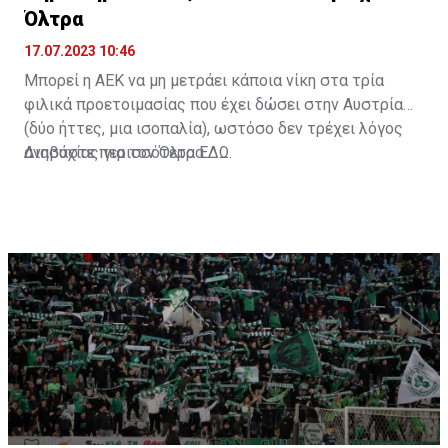
Όλτρα
17.07.2023 10:46
Μπορεί η ΑΕΚ να μη μετράει κάποια νίκη στα τρία
φιλικά προετοιμασίας που έχει δώσει στην Αυστρία
(δύο ήττες, μια ισοπαλία), ωστόσο δεν τρέχει λόγος
ανησυχίας για τον Όλτρα.
Διαβάστε περισσότερα
ΕΔΩ
.