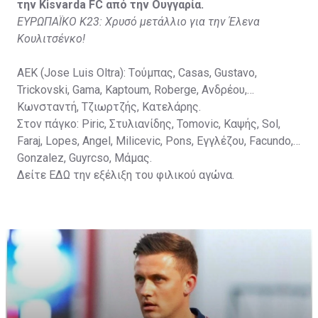
την Kisvarda FC από την Ουγγαρία.
ΕΥΡΩΠΑΪΚΟ Κ23: Χρυσό μετάλλιο για την Έλενα
Κουλιτσένκο!
ΑΕΚ (Jose Luis Oltra): Tούμπας, Casas, Gustavo,
Trickovski, Gama, Κaptoum, Roberge, Aνδρέου,
Κωνσταντή, Τζιωρτζής, Κατελάρης.
Στον πάγκο: Piric, Στυλιανίδης, Tomovic, Καψής, Sol,
Faraj, Lopes, Angel, Milicevic, Pons, Εγγλέζου, Facundo,
Gonzalez, Guyrcso, Μάμας.
Δείτε
ΕΔΩ
την εξέλιξη του φιλικού αγώνα.