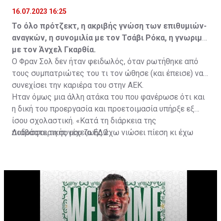
16.07.2023 16:25
Το όλο πρότζεκτ, η ακριβής γνώση των επιθυμιών-
αναγκών, η συνομιλία με τον Τσάβι Ρόκα, η γνωριμία
με τον Άνχελ Γκαρθία.
Ο Φραν Σολ δεν ήταν φειδωλός, όταν ρωτήθηκε από
τους συμπατριώτες του τι τον ώθησε (και έπεισε) να
συνεχίσει την καριέρα του στην ΑΕΚ.
Ήταν όμως μια άλλη ατάκα του που φανέρωσε ότι και
η δική του προεργασία και προετοιμασία υπήρξε εξ
ίσου σχολαστική. «Κατά τη διάρκεια της
ποδοσφαιρικής μου ζωής έχω νιώσει πίεση κι έχω
Διαβάστε τη συνέχεια
ΕΔΩ
ανταποκριθεί. Πρέπει να κάνω το ίδιο, να σκοράρω
τέρματα που θα βοηθήσουν την ομάδα», δήλωσε ο
31χρονος άσος.