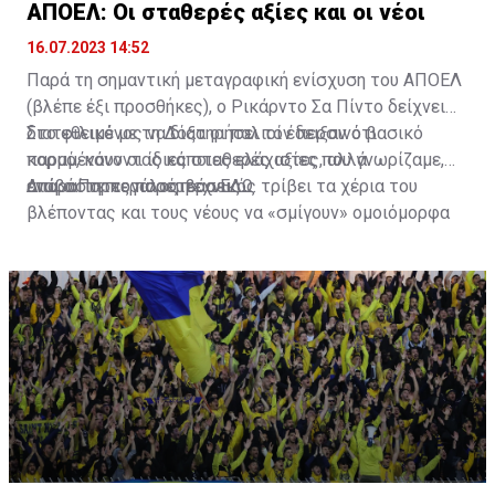
ΑΠΟΕΛ: Οι σταθερές αξίες και οι νέοι
16.07.2023 14:52
Παρά τη σημαντική μεταγραφική ενίσχυση του ΑΠΟΕΛ
(βλέπε έξι προσθήκες), ο Ρικάρντο Σα Πίντο δείχνει
διατεθειμένος να διατηρήσει τον περσινό βασικό
Στο φιλικό με τη Δόξα οι παλιοί έδειξαν ότι
κορμό, κάνοντας κάποιες ελάχιστες, αλλά
παραμένουν οι ίδιες σταθερές αξίες που γνωρίζαμε,
απαραίτητες παρεμβάσεις.
ενώ ο Πορτογάλος τεχνικός τρίβει τα χέρια του
Διαβάστε περισσότερα
ΕΔΩ
.
βλέποντας και τους νέους να «σμίγουν» ομοιόμορφα
στο γήπεδο με το περσινό ρόστερ.