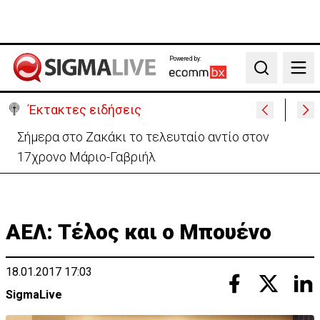
Powered by:
Search
Έκτακτες ειδήσεις
Αίγυπτος και ExxonMobil ενεργοποιούν το σχέδιο
αξιοποίησης Φ.Α από ΑΟΖ Κύπρου
ΑΕΛ: Τέλος και ο Μπουένο
18.01.2017 17:03
SigmaLive