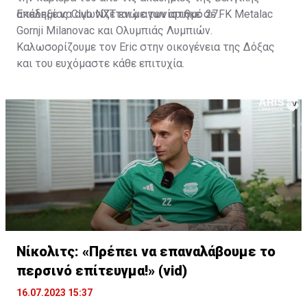
ακαδημίας Club NXT ενώ αγωνίστηκε σε FK Metalac
Επέλεξε να αγωνίζεται με τον αριθμό 27.
Gornji Milanovac και Ολυμπιάς Λυμπιών.
Καλωσορίζουμε τον Eric στην οικογένεια της Δόξας
και του ευχόμαστε κάθε επιτυχία.
Νίκολιτς: «Πρέπει να επαναλάβουμε το
περσινό επίτευγμα!» (vid)
16.07.2023 15:37