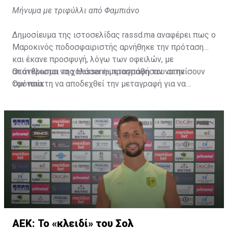
Μήνυμα με τριφύλλι από Φαμπιάνο
Δημοσίευμα της ιστοσελίδας rassd.ma αναφέρει πως ο
Μαροκινός ποδοσφαιριστής αρνήθηκε την πρόταση
και έκανε προσφυγή, λόγω των οφειλών, με
αποτέλεσμα να χαλάσει η μεταγραφή του στην
Οι άνθρωποι της Hassania προσπάθησαν να πείσουν
Ομόνοια.
τον παίκτη να αποδεχθεί την μεταγραφή για να
επωφεληθεί και ο ίδιος από το ποσό που θα κόστιζε η
μετακίνησή του, αλλά ο παίκτης αρνήθηκε και επέμεινε
να λύσει το συμβόλαιό του, ώστε να μετακομίσει
ελεύθερα σε οποιαδήποτε νέα ομάδα το τρέχον
καλοκαίρι.
ΑΕΚ: Το «κλειδί» του Σολ