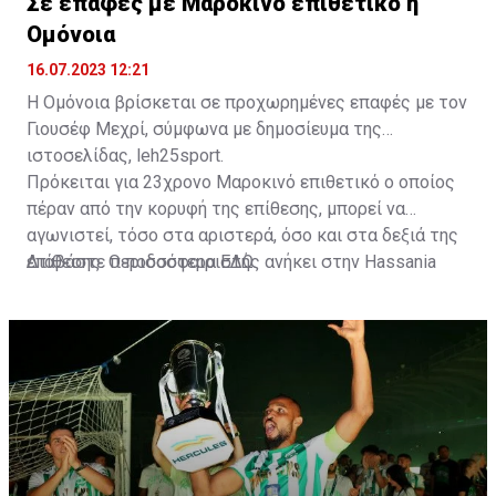
Σε επαφές με Μαροκινό επιθετικό η
Ομόνοια
16.07.2023 12:21
Η Ομόνοια βρίσκεται σε προχωρημένες επαφές με τον
Γιουσέφ Μεχρί, σύμφωνα με δημοσίευμα της
ιστοσελίδας, leh25sport.
Πρόκειται για 23χρονο Μαροκινό επιθετικό ο οποίος
πέραν από την κορυφή της επίθεσης, μπορεί να
αγωνιστεί, τόσο στα αριστερά, όσο και στα δεξιά της
επίθεσης. Ο ποδοσφαιριστής ανήκει στην Hassania
Διαβάστε περισσότερα
ΕΔΩ
.
d'Agadir με την οποία διατηρεί συμβόλαιο μέχρι το
2026.