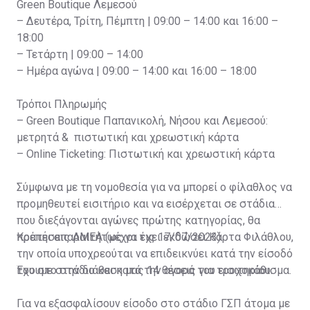
Green Boutique Λεμεσού
– Δευτέρα, Τρίτη, Πέμπτη | 09:00 – 14:00 και 16:00 –
18:00
– Τετάρτη | 09:00 – 14:00
– Ημέρα αγώνα | 09:00 – 14:00 και 16:00 – 18:00
Τρόποι Πληρωμής
– Green Boutique Παπανικολή, Νήσου και Λεμεσού:
μετρητά & πιστωτική και χρεωστική κάρτα
– Online Ticketing: Πιστωτική και χρεωστική κάρτα
Σύμφωνα με τη νομοθεσία για να μπορεί ο φίλαθλος να
προμηθευτεί εισιτήριο και να εισέρχεται σε στάδια
που διεξάγονται αγώνες πρώτης κατηγορίας, θα
πρέπει απαραιτήτως να έχει εκδώσει Κάρτα Φιλάθλου,
Κρατήσεις ΑΜΕΑ (μέχρι τις 17/07/2023)
την οποία υποχρεούται να επιδεικνύει κατά την είσοδό
του στο στάδιο και κατά την αγορά του εισιτηρίου.
Έχουμε στην διάθεση μας 14 θέσεις για τροχοκάθισμα.
Για να εξασφαλίσουν είσοδο στο στάδιο ΓΣΠ άτομα με