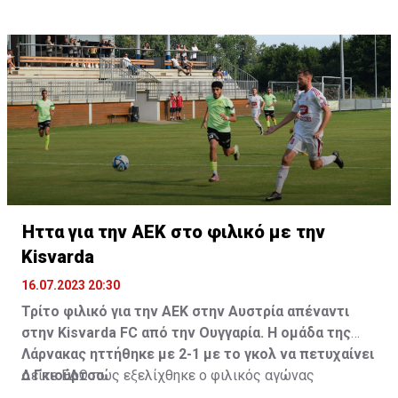
Ήττα για την ΑΕΚ στο φιλικό με την
Kisvarda
16.07.2023 20:30
Τρίτο φιλικό για την ΑΕΚ στην Αυστρία απέναντι
στην Kisvarda FC από την Ουγγαρία. Η ομάδα της
Λάρνακας ηττήθηκε με 2-1 με το γκολ να πετυχαίνει
ο Γκιούρτσο.
Δείτε
ΕΔΩ
πώς εξελίχθηκε ο φιλικός αγώνας