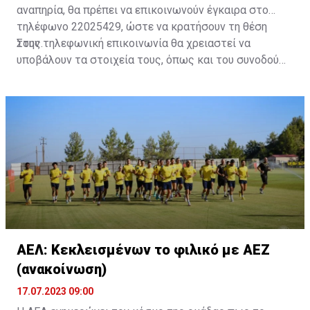
αναπηρία, θα πρέπει να επικοινωνούν έγκαιρα στο
τηλέφωνο 22025429, ώστε να κρατήσουν τη θέση
τους.
Στην τηλεφωνική επικοινωνία θα χρειαστεί να
υποβάλουν τα στοιχεία τους, όπως και του συνοδού
τους. Τα στοιχεία που χρειάζονται είναι:
ονοματεπώνυμο, αριθμός πινακίδας αυτοκινήτου,
κάρτα ΑμεΑ και αριθμός κάρτας φιλάθλου του
συνοδού.»
ΑΕΛ: Κεκλεισμένων το φιλικό με ΑΕΖ
(ανακοίνωση)
17.07.2023 09:00