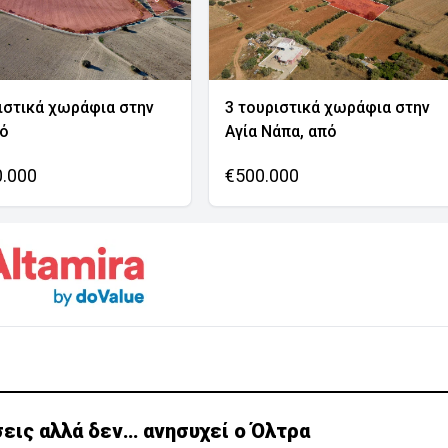
ιστικά χωράφια στην
3 τουριστικά χωράφια στην
νό
Αγία Νάπα, από
0.000
€500.000
εις αλλά δεν… ανησυχεί ο Όλτρα