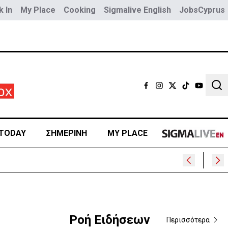
 In
My Place
Cooking
Sigmalive English
JobsCyprus
Sear
TODAY
ΣΗΜΕΡΙΝΗ
MY PLACE
ρα
Ροή Ειδήσεων
Περισσότερα