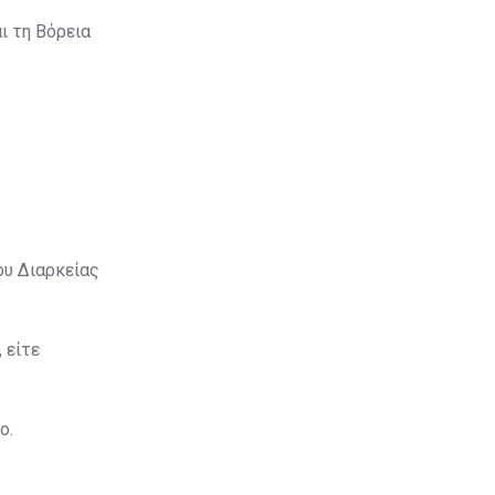
ι τη Βόρεια
ου Διαρκείας
 είτε
ο.