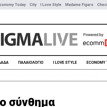
conomy Today
City
I Love Style
Madame Figaro
Check
Powered by:
ΛΑΔΑ
ΠΑΛΑΙΟΛΟΓΙΟ
I LOVE STYLE
ECONOMY 
 λόγω της Θέουτα: Ελέγχους και από Ισπανία στα σύνο
το σύνθημα