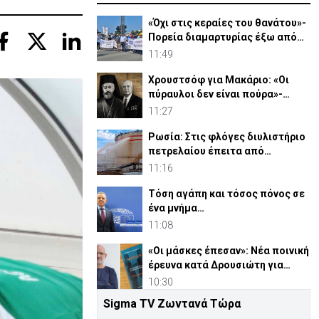
«Όχι στις κεραίες του θανάτου»-
Πορεία διαμαρτυρίας έξω από
τις Β. Βάσεις
11:49
Χρουστσόφ για Μακάριο: «Οι
πύραυλοι δεν είναι πούρα»-
Αποκαλυπτικο έγγραφο 1964
11:27
Ρωσία: Στις φλόγες διυλιστήριο
πετρελαίου έπειτα από
ουκρανική επίθεση
11:16
Τόση αγάπη και τόσος πόνος σε
ένα μνήμα…
11:08
«Οι μάσκες έπεσαν»: Νέα ποινική
έρευνα κατά Δρουσιώτη για
«Κράτος Μαφία»
10:30
Sigma TV Ζωντανά Τώρα
ΦΩΤΟ: Απουσιάζει εδώ και μια