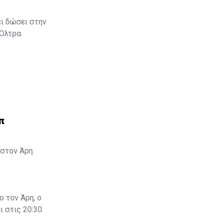
ει δώσει στην
 Όλτρα.
π
στον Άρη.
ο τον Άρη, ο
 στις 20:30.