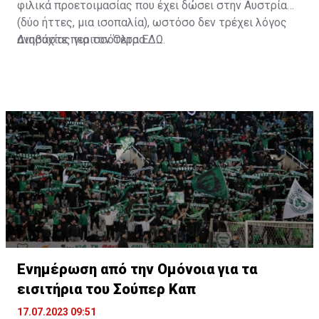
φιλικά προετοιμασίας που έχει δώσει στην Αυστρία
(δύο ήττες, μια ισοπαλία), ωστόσο δεν τρέχει λόγος
ανησυχίας για τον Όλτρα.
Διαβάστε περισσότερα
ΕΔΩ
.
Ενημέρωση από την Ομόνοια για τα
εισιτήρια του Σούπερ Καπ
17.07.2023 09:51