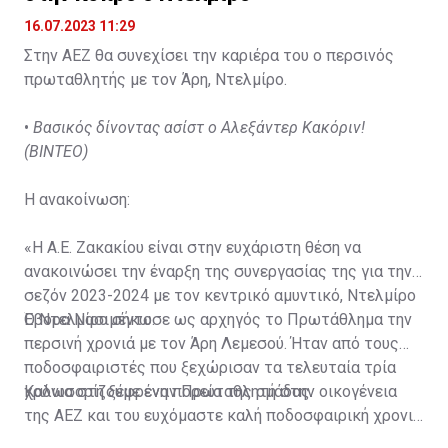
16.07.2023 11:29
Στην ΑΕΖ θα συνεχίσει την καριέρα του ο περσινός
πρωταθλητής με τον Άρη, Ντελμίρο.
•
Βασικός δίνοντας ασίστ ο Αλεξάντερ Κακόριν!
(ΒΙΝΤΕΟ)
Η ανακοίνωση:
«Η Α.Ε. Ζακακίου είναι στην ευχάριστη θέση να
ανακοινώσει την έναρξη της συνεργασίας της για την
σεζόν 2023-2024 με τον κεντρικό αμυντικό, Ντελμίρο
Έβορα Νασιμέντο.
Ο Ντελμίρο σήκωσε ως αρχηγός το Πρωτάθλημα την
περσινή χρονιά με τον Άρη Λεμεσού. Ήταν από τους
ποδοσφαιριστές που ξεχώρισαν τα τελευταία τρία
χρόνια στη ξέφρενη πορεία της ομάδας.
Καλωσορίζουμε έναν Πρωταθλητή στην οικογένεια
της ΑΕΖ και του ευχόμαστε καλή ποδοσφαιρική χρονιά
με τα χρώματα της ομάδας μας!»