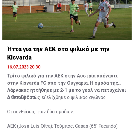
Ήττα για την ΑΕΚ στο φιλικό με την
Kisvarda
16.07.2023 20:30
Τρίτο φιλικό για την ΑΕΚ στην Αυστρία απέναντι
στην Kisvarda FC από την Ουγγαρία. Η ομάδα της
Λάρνακας ηττήθηκε με 2-1 με το γκολ να πετυχαίνει
ο Γκιούρτσο.
Δείτε
ΕΔΩ
πώς εξελίχθηκε ο φιλικός αγώνας
Οι συνθέσεις των δύο ομάδων:
ΑΕΚ (Jose Luis Oltra): Tούμπας, Casas (65' Facundo),
Gustavo (65' Pons), Trickovski (65' Lopes), Gama (65'