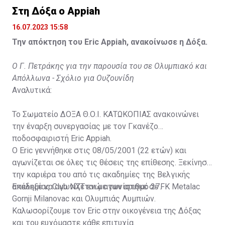
Στη Δόξα ο Appiah
16.07.2023 15:58
Την απόκτηση του Eric Appiah, ανακοίνωσε η Δόξα.
Ο Γ. Πετράκης για την παρουσία του σε Ολυμπιακό και
Απόλλωνα - Σχόλιο για Ουζουνίδη
Αναλυτικά:
Το Σωματείο ΔΟΞΑ Θ.Ο.Ι. ΚΑΤΩΚΟΠΙΑΣ ανακοινώνει
την έναρξη συνεργασίας με τον Γκανέζο
ποδοσφαιριστή Eric Appiah.
Ο Eric γεννήθηκε στις 08/05/2001 (22 ετών) και
αγωνίζεται σε όλες τις θέσεις της επίθεσης. Ξεκίνησε
την καριέρα του από τις ακαδημίες της Βελγικής
ακαδημίας Club NXT ενώ αγωνίστηκε σε FK Metalac
Επέλεξε να αγωνίζεται με τον αριθμό 27.
Gornji Milanovac και Ολυμπιάς Λυμπιών.
Καλωσορίζουμε τον Eric στην οικογένεια της Δόξας
και του ευχόμαστε κάθε επιτυχία.