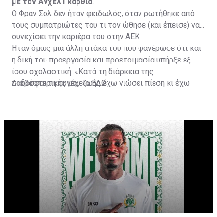
με τον Άνχελ Γκαρθία.
Ο Φραν Σολ δεν ήταν φειδωλός, όταν ρωτήθηκε από
τους συμπατριώτες του τι τον ώθησε (και έπεισε) να
συνεχίσει την καριέρα του στην ΑΕΚ.
Ήταν όμως μια άλλη ατάκα του που φανέρωσε ότι και
η δική του προεργασία και προετοιμασία υπήρξε εξ
ίσου σχολαστική. «Κατά τη διάρκεια της
ποδοσφαιρικής μου ζωής έχω νιώσει πίεση κι έχω
Διαβάστε τη συνέχεια
ΕΔΩ
ανταποκριθεί. Πρέπει να κάνω το ίδιο, να σκοράρω
τέρματα που θα βοηθήσουν την ομάδα», δήλωσε ο
31χρονος άσος.