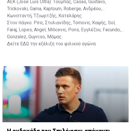
ΑΕΚ (Jose Luis Oltra): Tούμπας, Casas, Gustavo,
Trickovski, Gama, Κaptoum, Roberge, Aνδρέου,
Κωνσταντή, Τζιωρτζής, Κατελάρης.
Στον πάγκο: Piric, Στυλιανίδης, Tomovic, Καψής, Sol,
Faraj, Lopes, Angel, Milicevic, Pons, Εγγλέζου, Facundo,
Gonzalez, Guyrcso, Μάμας.
Δείτε
ΕΔΩ
την εξέλιξη του φιλικού αγώνα.
Η ενδεκάδα του Σπιλέφσκι απέναντι