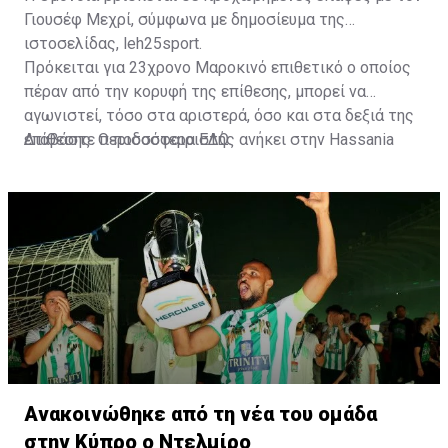
Γιουσέφ Μεχρί, σύμφωνα με δημοσίευμα της
ιστοσελίδας, leh25sport.
Πρόκειται για 23χρονο Μαροκινό επιθετικό ο οποίος
πέραν από την κορυφή της επίθεσης, μπορεί να
αγωνιστεί, τόσο στα αριστερά, όσο και στα δεξιά της
επίθεσης. Ο ποδοσφαιριστής ανήκει στην Hassania
Διαβάστε περισσότερα
ΕΔΩ
.
d'Agadir με την οποία διατηρεί συμβόλαιο μέχρι το
2026.
Ανακοινώθηκε από τη νέα του ομάδα
στην Κύπρο ο Ντελμίρο