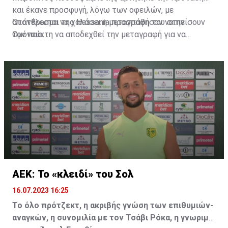
και έκανε προσφυγή, λόγω των οφειλών, με
αποτέλεσμα να χαλάσει η μεταγραφή του στην
Οι άνθρωποι της Hassania προσπάθησαν να πείσουν
Ομόνοια.
τον παίκτη να αποδεχθεί την μεταγραφή για να
επωφεληθεί και ο ίδιος από το ποσό που θα κόστιζε η
μετακίνησή του, αλλά ο παίκτης αρνήθηκε και επέμεινε
να λύσει το συμβόλαιό του, ώστε να μετακομίσει
ελεύθερα σε οποιαδήποτε νέα ομάδα το τρέχον
καλοκαίρι.
ΑΕΚ: Το «κλειδί» του Σολ
16.07.2023 16:25
Το όλο πρότζεκτ, η ακριβής γνώση των επιθυμιών-
αναγκών, η συνομιλία με τον Τσάβι Ρόκα, η γνωριμία