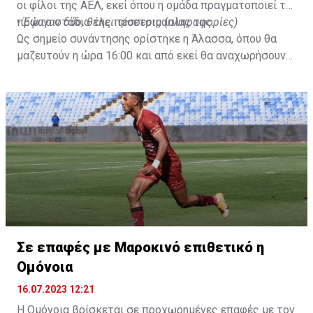
οι φίλοι της ΑΕΛ, εκεί όπου η ομάδα πραγματοποιεί το
πρώτο στάδιο της προετοιμασίας της.
•
Έφυγαν δύο, θέλει τέσσερις (πληροφορίες)
Ως σημείο συνάντησης ορίστηκε η Άλασσα, όπου θα
μαζευτούν η ώρα 16:00 και από εκεί θα αναχωρήσουν
με προορισμό το κοινοτικό γήπεδο Πελενδρίου, για να
δώοσυν το παρών τους στην απογευματινή προπόνηση
της ομάδας.
Σε επαφές με Μαροκινό επιθετικό η
Ομόνοια
16.07.2023 12:21
Η Ομόνοια βρίσκεται σε προχωρημένες επαφές με τον