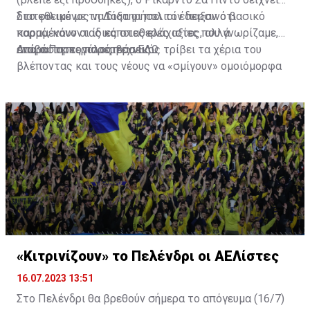
διατεθειμένος να διατηρήσει τον περσινό βασικό
Στο φιλικό με τη Δόξα οι παλιοί έδειξαν ότι
κορμό, κάνοντας κάποιες ελάχιστες, αλλά
παραμένουν οι ίδιες σταθερές αξίες που γνωρίζαμε,
απαραίτητες παρεμβάσεις.
ενώ ο Πορτογάλος τεχνικός τρίβει τα χέρια του
Διαβάστε περισσότερα
ΕΔΩ
.
βλέποντας και τους νέους να «σμίγουν» ομοιόμορφα
στο γήπεδο με το περσινό ρόστερ.
«Κιτρινίζουν» το Πελένδρι οι ΑΕΛίστες
16.07.2023 13:51
Στο Πελένδρι θα βρεθούν σήμερα το απόγευμα (16/7)