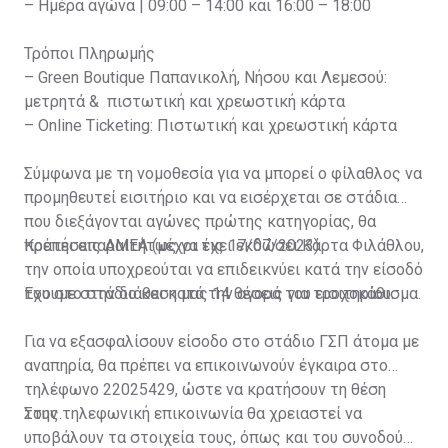
– Ημέρα αγώνα | 09:00 – 14:00 και 16:00 – 18:00
Τρόποι Πληρωμής
– Green Boutique Παπανικολή, Νήσου και Λεμεσού:
μετρητά & πιστωτική και χρεωστική κάρτα
– Online Ticketing: Πιστωτική και χρεωστική κάρτα
Σύμφωνα με τη νομοθεσία για να μπορεί ο φίλαθλος να
προμηθευτεί εισιτήριο και να εισέρχεται σε στάδια
που διεξάγονται αγώνες πρώτης κατηγορίας, θα
πρέπει απαραιτήτως να έχει εκδώσει Κάρτα Φιλάθλου,
Κρατήσεις ΑΜΕΑ (μέχρι τις 17/07/2023)
την οποία υποχρεούται να επιδεικνύει κατά την είσοδό
του στο στάδιο και κατά την αγορά του εισιτηρίου.
Έχουμε στην διάθεση μας 14 θέσεις για τροχοκάθισμα.
Για να εξασφαλίσουν είσοδο στο στάδιο ΓΣΠ άτομα με
αναπηρία, θα πρέπει να επικοινωνούν έγκαιρα στο
τηλέφωνο 22025429, ώστε να κρατήσουν τη θέση
τους.
Στην τηλεφωνική επικοινωνία θα χρειαστεί να
υποβάλουν τα στοιχεία τους, όπως και του συνοδού