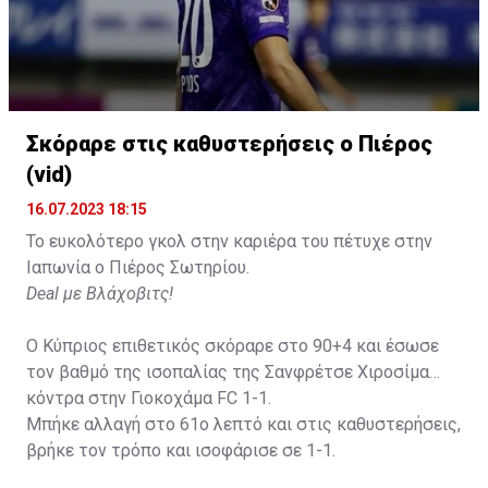
Σκόραρε στις καθυστερήσεις ο Πιέρος
(vid)
16.07.2023 18:15
Το ευκολότερο γκολ στην καριέρα του πέτυχε στην
Ιαπωνία ο Πιέρος Σωτηρίου.
Deal με Βλάχοβιτς!
Ο Κύπριος επιθετικός σκόραρε στο 90+4 και έσωσε
τον βαθμό της ισοπαλίας της Σανφρέτσε Χιροσίμα
κόντρα στην Γιοκοχάμα FC 1-1.
Μπήκε αλλαγή στο 61ο λεπτό και στις καθυστερήσεις,
βρήκε τον τρόπο και ισοφάρισε σε 1-1.