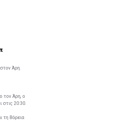
π
στον Άρη.
ο τον Άρη, ο
 στις 20:30.
ι τη Βόρεια