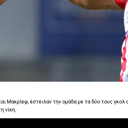
 και Μακρίεφ, έστειλαν την ομάδα με τα δύο τους γκολ 
η νίκη.