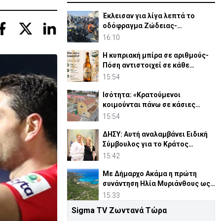
Έκλεισαν για λίγα λεπτά το
οδόφραγμα Ζώδειας-
Αστρομερίτη οι μοτοσικλετιστές
16:10
Η κυπριακή μπίρα σε αριθμούς-
Πόση αντιστοιχεί σε κάθε
κάτοικο
15:54
Ισότητα: «Κρατούμενοι
κοιμούνται πάνω σε κάσιες
πατατών - Η κατάσταση ξέφυγε»
15:54
ΔΗΣΥ: Αυτή αναλαμβάνει Ειδική
Σύμβουλος για το Κράτος
Δικαίου
15:42
Με Δήμαρχο Ακάμα η πρώτη
συνάντηση Ηλία Μυριάνθους ως
Επ. Περιβάλλοντος
15:33
Sigma TV Ζωντανά Τώρα
Ελλάδα: Ποινή με αναστολή σε