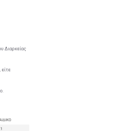
ου Διαρκείας
 είτε
ο.