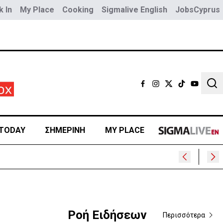
 In
My Place
Cooking
Sigmalive English
JobsCyprus
Sear
TODAY
ΣΗΜΕΡΙΝΗ
MY PLACE
Ροή Ειδήσεων
Περισσότερα