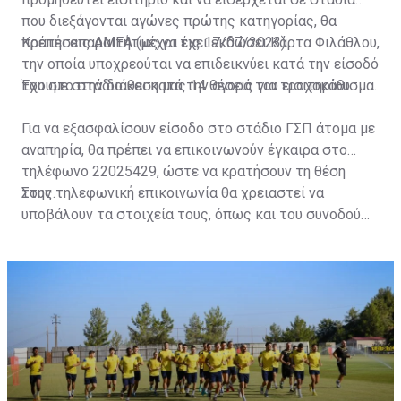
που διεξάγονται αγώνες πρώτης κατηγορίας, θα
πρέπει απαραιτήτως να έχει εκδώσει Κάρτα Φιλάθλου,
Κρατήσεις ΑΜΕΑ (μέχρι τις 17/07/2023)
την οποία υποχρεούται να επιδεικνύει κατά την είσοδό
του στο στάδιο και κατά την αγορά του εισιτηρίου.
Έχουμε στην διάθεση μας 14 θέσεις για τροχοκάθισμα.
Για να εξασφαλίσουν είσοδο στο στάδιο ΓΣΠ άτομα με
αναπηρία, θα πρέπει να επικοινωνούν έγκαιρα στο
τηλέφωνο 22025429, ώστε να κρατήσουν τη θέση
τους.
Στην τηλεφωνική επικοινωνία θα χρειαστεί να
υποβάλουν τα στοιχεία τους, όπως και του συνοδού
τους. Τα στοιχεία που χρειάζονται είναι:
ονοματεπώνυμο, αριθμός πινακίδας αυτοκινήτου,
κάρτα ΑμεΑ και αριθμός κάρτας φιλάθλου του
συνοδού.»