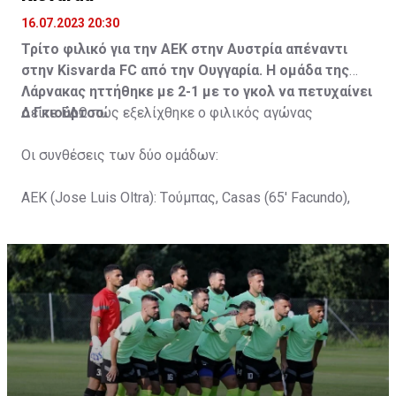
16.07.2023 20:30
Τρίτο φιλικό για την ΑΕΚ στην Αυστρία απέναντι
στην Kisvarda FC από την Ουγγαρία. Η ομάδα της
Λάρνακας ηττήθηκε με 2-1 με το γκολ να πετυχαίνει
ο Γκιούρτσο.
Δείτε
ΕΔΩ
πώς εξελίχθηκε ο φιλικός αγώνας
Οι συνθέσεις των δύο ομάδων:
ΑΕΚ (Jose Luis Oltra): Tούμπας, Casas (65' Facundo),
Gustavo (65' Pons), Trickovski (65' Lopes), Gama (65'
Gyurcso), Κaptoum (46' Καψής (65' Mάμας), Roberge (65'
Tomovic), Aνδρέου (65' Angel) , Κωνσταντή (65' Sol),
Τζιωρτζής (65' Faraj), Κατελάρης (65' Milicevic).
Στον πάγκο: Piric, Στυλιανίδης, Tomovic, Καψής, Sol,
Faraj, Lopes, Angel, Milicevic, Pons, Εγγλέζου, Facundo,
Gonzalez, Guyrcso, Μάμας.