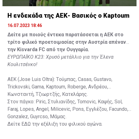
Κisvarda FC (Milos Kruscic): Kovacs, Navratil, Raul, Szor,
Lippai, Alic, Kormendi, Makowski, Czekus, Ilievski,
H ενδεκάδα της ΑΕΚ- Βασικός ο Kaptoum
Spasic.
16.07.2023 18:46
Στον πάγκο: Petkovic, Cipetic, Kovasic, Jovicic, Szeles,
Δείτε με ποιούς έντεκα παρατάσσεται η ΑΕΚ στο
Vida, Otvos, Lucas, Camas, Mesanovic.
τρίτο φιλικό προετοιμασίας στην Αυστρία απέναντι
την Kisvarda FC από την Ουγγαρία.
ΕΥΡΩΠΑΪΚΟ Κ23: Χρυσό μετάλλιο για την Έλενα
Κουλιτσένκο!
ΑΕΚ (Jose Luis Oltra): Tούμπας, Casas, Gustavo,
Trickovski, Gama, Κaptoum, Roberge, Aνδρέου,
Κωνσταντή, Τζιωρτζής, Κατελάρης.
Στον πάγκο: Piric, Στυλιανίδης, Tomovic, Καψής, Sol,
Faraj, Lopes, Angel, Milicevic, Pons, Εγγλέζου, Facundo,
Gonzalez, Guyrcso, Μάμας.
Δείτε
ΕΔΩ
την εξέλιξη του φιλικού αγώνα.