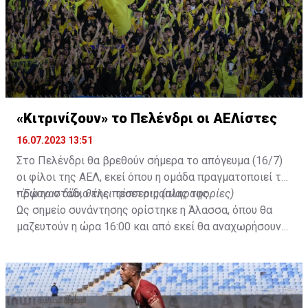
«Κιτρινίζουν» το Πελένδρι οι ΑΕΛίστες
16.07.2023 13:51
Στο Πελένδρι θα βρεθούν σήμερα το απόγευμα (16/7)
οι φίλοι της ΑΕΛ, εκεί όπου η ομάδα πραγματοποιεί το
πρώτο στάδιο της προετοιμασίας της.
•
Έφυγαν δύο, θέλει τέσσερις (πληροφορίες)
Ως σημείο συνάντησης ορίστηκε η Άλασσα, όπου θα
μαζευτούν η ώρα 16:00 και από εκεί θα αναχωρήσουν
με προορισμό το κοινοτικό γήπεδο Πελενδρίου, για να
δώοσυν το παρών τους στην απογευματινή προπόνηση
της ομάδας.