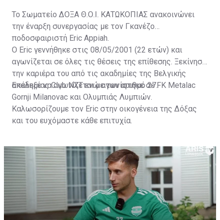
Το Σωματείο ΔΟΞΑ Θ.Ο.Ι. ΚΑΤΩΚΟΠΙΑΣ ανακοινώνει
την έναρξη συνεργασίας με τον Γκανέζο
ποδοσφαιριστή Eric Appiah.
Ο Eric γεννήθηκε στις 08/05/2001 (22 ετών) και
αγωνίζεται σε όλες τις θέσεις της επίθεσης. Ξεκίνησε
την καριέρα του από τις ακαδημίες της Βελγικής
ακαδημίας Club NXT ενώ αγωνίστηκε σε FK Metalac
Επέλεξε να αγωνίζεται με τον αριθμό 27.
Gornji Milanovac και Ολυμπιάς Λυμπιών.
Καλωσορίζουμε τον Eric στην οικογένεια της Δόξας
και του ευχόμαστε κάθε επιτυχία.