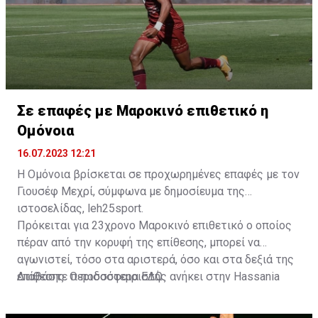
Σε επαφές με Μαροκινό επιθετικό η
Ομόνοια
16.07.2023 12:21
Η Ομόνοια βρίσκεται σε προχωρημένες επαφές με τον
Γιουσέφ Μεχρί, σύμφωνα με δημοσίευμα της
ιστοσελίδας, leh25sport.
Πρόκειται για 23χρονο Μαροκινό επιθετικό ο οποίος
πέραν από την κορυφή της επίθεσης, μπορεί να
αγωνιστεί, τόσο στα αριστερά, όσο και στα δεξιά της
επίθεσης. Ο ποδοσφαιριστής ανήκει στην Hassania
Διαβάστε περισσότερα
ΕΔΩ
.
d'Agadir με την οποία διατηρεί συμβόλαιο μέχρι το
2026.