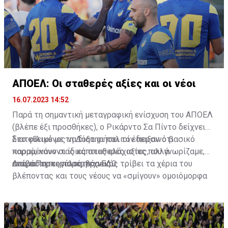
ΑΠΟΕΛ: Οι σταθερές αξίες και οι νέοι
16.07.2023 14:52
Παρά τη σημαντική μεταγραφική ενίσχυση του ΑΠΟΕΛ
(βλέπε έξι προσθήκες), ο Ρικάρντο Σα Πίντο δείχνει
διατεθειμένος να διατηρήσει τον περσινό βασικό
Στο φιλικό με τη Δόξα οι παλιοί έδειξαν ότι
κορμό, κάνοντας κάποιες ελάχιστες, αλλά
παραμένουν οι ίδιες σταθερές αξίες που γνωρίζαμε,
απαραίτητες παρεμβάσεις.
ενώ ο Πορτογάλος τεχνικός τρίβει τα χέρια του
Διαβάστε περισσότερα
ΕΔΩ
.
βλέποντας και τους νέους να «σμίγουν» ομοιόμορφα
στο γήπεδο με το περσινό ρόστερ.