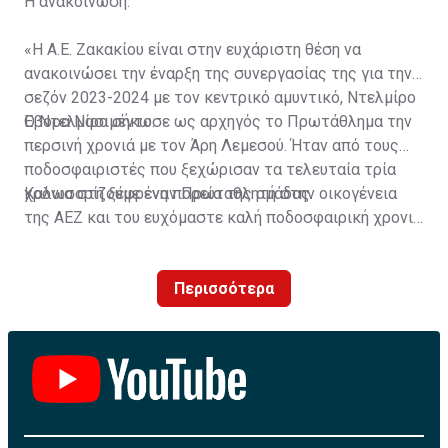
Η ανακοίνωση:
«Η Α.Ε. Ζακακίου είναι στην ευχάριστη θέση να
ανακοινώσει την έναρξη της συνεργασίας της για την
σεζόν 2023-2024 με τον κεντρικό αμυντικό, Ντελμίρο
Έβορα Νασιμέντο.
Ο Ντελμίρο σήκωσε ως αρχηγός το Πρωτάθλημα την
περσινή χρονιά με τον Άρη Λεμεσού. Ήταν από τους
ποδοσφαιριστές που ξεχώρισαν τα τελευταία τρία
χρόνια στη ξέφρενη πορεία της ομάδας.
Καλωσορίζουμε έναν Πρωταθλητή στην οικογένεια
της ΑΕΖ και του ευχόμαστε καλή ποδοσφαιρική χρονιά
με τα χρώματα της ομάδας μας!»
Περισσότερα