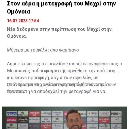
Στον αέρα η μετεγραφή του Μεχρί στην
Ομόνοια
16.07.2023 17:54
Νέα δεδομένα στην περίπτωση του Μεχρί στην
Ομόνοια.
Μήνυμα με τριφύλλι από Φαμπιάνο
Δημοσίευμα της ιστοσελίδας rassd.ma αναφέρει πως ο
Μαροκινός ποδοσφαιριστής αρνήθηκε την πρόταση
και έκανε προσφυγή, λόγω των οφειλών, με
αποτέλεσμα να χαλάσει η μεταγραφή του στην
Οι άνθρωποι της Hassania προσπάθησαν να πείσουν
Ομόνοια.
τον παίκτη να αποδεχθεί την μεταγραφή για να
επωφεληθεί και ο ίδιος από το ποσό που θα κόστιζε η
μετακίνησή του, αλλά ο παίκτης αρνήθηκε και επέμεινε
να λύσει το συμβόλαιό του, ώστε να μετακομίσει
ελεύθερα σε οποιαδήποτε νέα ομάδα το τρέχον
καλοκαίρι.