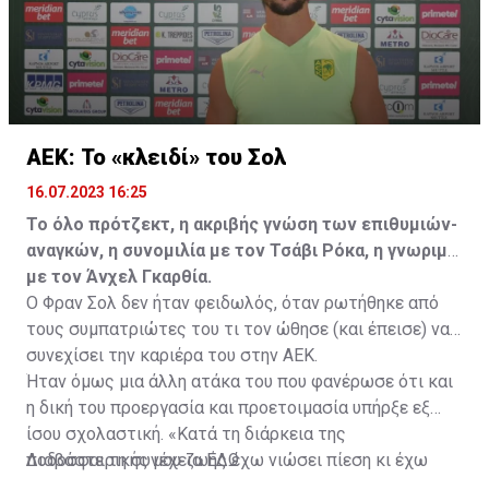
ΑΕΚ: Το «κλειδί» του Σολ
16.07.2023 16:25
Το όλο πρότζεκτ, η ακριβής γνώση των επιθυμιών-
αναγκών, η συνομιλία με τον Τσάβι Ρόκα, η γνωριμία
με τον Άνχελ Γκαρθία.
Ο Φραν Σολ δεν ήταν φειδωλός, όταν ρωτήθηκε από
τους συμπατριώτες του τι τον ώθησε (και έπεισε) να
συνεχίσει την καριέρα του στην ΑΕΚ.
Ήταν όμως μια άλλη ατάκα του που φανέρωσε ότι και
η δική του προεργασία και προετοιμασία υπήρξε εξ
ίσου σχολαστική. «Κατά τη διάρκεια της
ποδοσφαιρικής μου ζωής έχω νιώσει πίεση κι έχω
Διαβάστε τη συνέχεια
ΕΔΩ
ανταποκριθεί. Πρέπει να κάνω το ίδιο, να σκοράρω