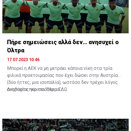
Πήρε σημειώσεις αλλά δεν… ανησυχεί ο
Όλτρα
17.07.2023 10:46
Μπορεί η ΑΕΚ να μη μετράει κάποια νίκη στα τρία
φιλικά προετοιμασίας που έχει δώσει στην Αυστρία
(δύο ήττες, μια ισοπαλία), ωστόσο δεν τρέχει λόγος
ανησυχίας για τον Όλτρα.
Διαβάστε περισσότερα
ΕΔΩ
.