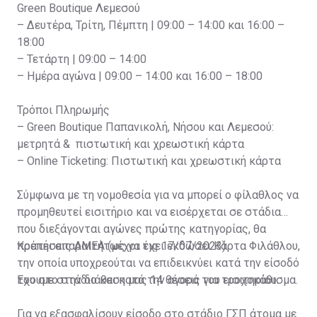
Green Boutique Λεμεσού
– Δευτέρα, Τρίτη, Πέμπτη | 09:00 – 14:00 και 16:00 –
18:00
– Τετάρτη | 09:00 – 14:00
– Ημέρα αγώνα | 09:00 – 14:00 και 16:00 – 18:00
Τρόποι Πληρωμής
– Green Boutique Παπανικολή, Νήσου και Λεμεσού:
μετρητά & πιστωτική και χρεωστική κάρτα
– Online Ticketing: Πιστωτική και χρεωστική κάρτα
Σύμφωνα με τη νομοθεσία για να μπορεί ο φίλαθλος να
προμηθευτεί εισιτήριο και να εισέρχεται σε στάδια
που διεξάγονται αγώνες πρώτης κατηγορίας, θα
πρέπει απαραιτήτως να έχει εκδώσει Κάρτα Φιλάθλου,
Κρατήσεις ΑΜΕΑ (μέχρι τις 17/07/2023)
την οποία υποχρεούται να επιδεικνύει κατά την είσοδό
του στο στάδιο και κατά την αγορά του εισιτηρίου.
Έχουμε στην διάθεση μας 14 θέσεις για τροχοκάθισμα.
Για να εξασφαλίσουν είσοδο στο στάδιο ΓΣΠ άτομα με