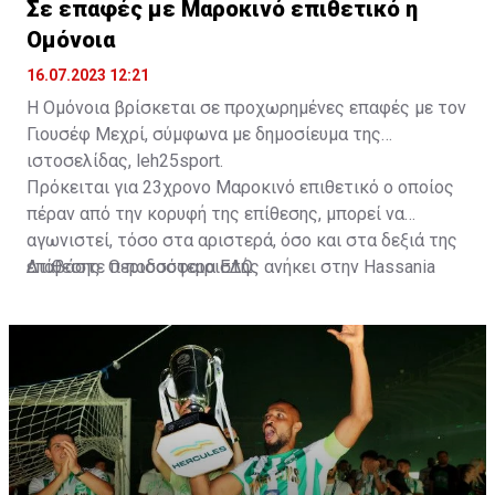
Σε επαφές με Μαροκινό επιθετικό η
Ομόνοια
16.07.2023 12:21
Η Ομόνοια βρίσκεται σε προχωρημένες επαφές με τον
Γιουσέφ Μεχρί, σύμφωνα με δημοσίευμα της
ιστοσελίδας, leh25sport.
Πρόκειται για 23χρονο Μαροκινό επιθετικό ο οποίος
πέραν από την κορυφή της επίθεσης, μπορεί να
αγωνιστεί, τόσο στα αριστερά, όσο και στα δεξιά της
επίθεσης. Ο ποδοσφαιριστής ανήκει στην Hassania
Διαβάστε περισσότερα
ΕΔΩ
.
d'Agadir με την οποία διατηρεί συμβόλαιο μέχρι το
2026.