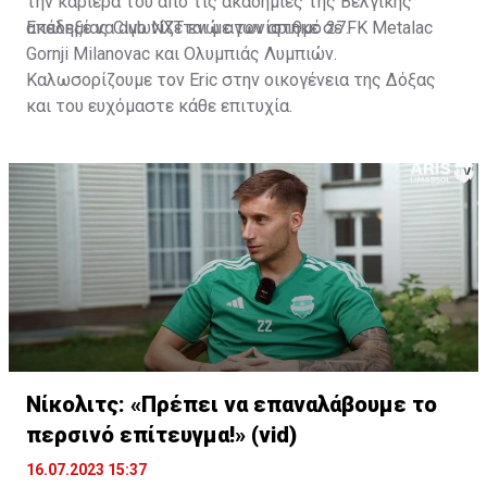
την καριέρα του από τις ακαδημίες της Βελγικής
ακαδημίας Club NXT ενώ αγωνίστηκε σε FK Metalac
Επέλεξε να αγωνίζεται με τον αριθμό 27.
Gornji Milanovac και Ολυμπιάς Λυμπιών.
Καλωσορίζουμε τον Eric στην οικογένεια της Δόξας
και του ευχόμαστε κάθε επιτυχία.
Νίκολιτς: «Πρέπει να επαναλάβουμε το
περσινό επίτευγμα!» (vid)
16.07.2023 15:37