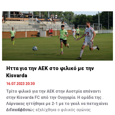
Ήττα για την ΑΕΚ στο φιλικό με την
Kisvarda
16.07.2023 20:30
Τρίτο φιλικό για την ΑΕΚ στην Αυστρία απέναντι
στην Kisvarda FC από την Ουγγαρία. Η ομάδα της
Λάρνακας ηττήθηκε με 2-1 με το γκολ να πετυχαίνει
ο Γκιούρτσο.
Δείτε
ΕΔΩ
πώς εξελίχθηκε ο φιλικός αγώνας