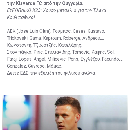
την Kisvarda FC από την Ουγγαρία.
ΕΥΡΩΠΑΪΚΟ Κ23: Χρυσό μετάλλιο για την Έλενα
Κουλιτσένκο!
ΑΕΚ (Jose Luis Oltra): Tούμπας, Casas, Gustavo,
Trickovski, Gama, Κaptoum, Roberge, Aνδρέου,
Κωνσταντή, Τζιωρτζής, Κατελάρης.
Στον πάγκο: Piric, Στυλιανίδης, Tomovic, Καψής, Sol,
Faraj, Lopes, Angel, Milicevic, Pons, Εγγλέζου, Facundo,
Gonzalez, Guyrcso, Μάμας.
Δείτε
ΕΔΩ
την εξέλιξη του φιλικού αγώνα.