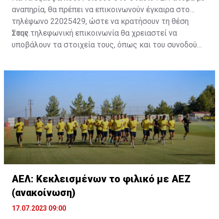
αναπηρία, θα πρέπει να επικοινωνούν έγκαιρα στο
τηλέφωνο 22025429, ώστε να κρατήσουν τη θέση
τους.
Στην τηλεφωνική επικοινωνία θα χρειαστεί να
υποβάλουν τα στοιχεία τους, όπως και του συνοδού
τους. Τα στοιχεία που χρειάζονται είναι:
ονοματεπώνυμο, αριθμός πινακίδας αυτοκινήτου,
κάρτα ΑμεΑ και αριθμός κάρτας φιλάθλου του
συνοδού.»
ΑΕΛ: Κεκλεισμένων το φιλικό με ΑΕΖ
(ανακοίνωση)
17.07.2023 09:00