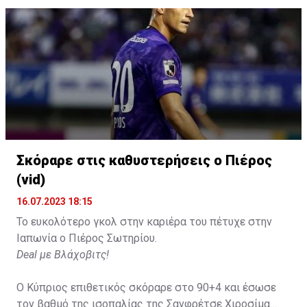
Σκόραρε στις καθυστερήσεις ο Πιέρος
(vid)
16.07.2023 18:15
Το ευκολότερο γκολ στην καριέρα του πέτυχε στην
Ιαπωνία ο Πιέρος Σωτηρίου.
Deal με Βλάχοβιτς!
Ο Κύπριος επιθετικός σκόραρε στο 90+4 και έσωσε
τον βαθμό της ισοπαλίας της Σανφρέτσε Χιροσίμα