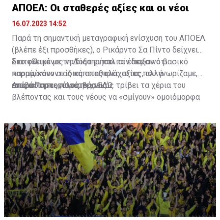
ΑΠΟΕΛ: Οι σταθερές αξίες και οι νέοι
16.07.2023 14:52
Παρά τη σημαντική μεταγραφική ενίσχυση του ΑΠΟΕΛ
(βλέπε έξι προσθήκες), ο Ρικάρντο Σα Πίντο δείχνει
διατεθειμένος να διατηρήσει τον περσινό βασικό
Στο φιλικό με τη Δόξα οι παλιοί έδειξαν ότι
κορμό, κάνοντας κάποιες ελάχιστες, αλλά
παραμένουν οι ίδιες σταθερές αξίες που γνωρίζαμε,
απαραίτητες παρεμβάσεις.
ενώ ο Πορτογάλος τεχνικός τρίβει τα χέρια του
Διαβάστε περισσότερα
ΕΔΩ
.
βλέποντας και τους νέους να «σμίγουν» ομοιόμορφα
στο γήπεδο με το περσινό ρόστερ.