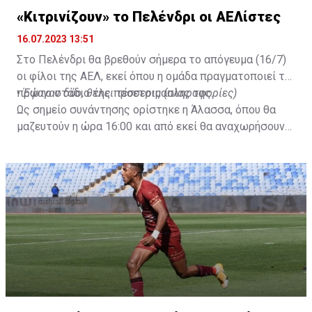
«Κιτρινίζουν» το Πελένδρι οι ΑΕΛίστες
16.07.2023 13:51
Στο Πελένδρι θα βρεθούν σήμερα το απόγευμα (16/7)
οι φίλοι της ΑΕΛ, εκεί όπου η ομάδα πραγματοποιεί το
πρώτο στάδιο της προετοιμασίας της.
•
Έφυγαν δύο, θέλει τέσσερις (πληροφορίες)
Ως σημείο συνάντησης ορίστηκε η Άλασσα, όπου θα
μαζευτούν η ώρα 16:00 και από εκεί θα αναχωρήσουν
με προορισμό το κοινοτικό γήπεδο Πελενδρίου, για να
δώοσυν το παρών τους στην απογευματινή προπόνηση
της ομάδας.