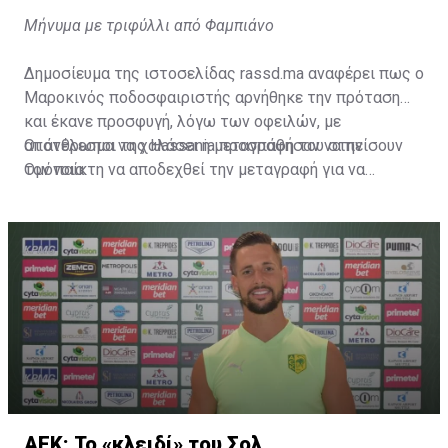
Μήνυμα με τριφύλλι από Φαμπιάνο
Δημοσίευμα της ιστοσελίδας rassd.ma αναφέρει πως ο
Μαροκινός ποδοσφαιριστής αρνήθηκε την πρόταση
και έκανε προσφυγή, λόγω των οφειλών, με
αποτέλεσμα να χαλάσει η μεταγραφή του στην
Οι άνθρωποι της Hassania προσπάθησαν να πείσουν
Ομόνοια.
τον παίκτη να αποδεχθεί την μεταγραφή για να
επωφεληθεί και ο ίδιος από το ποσό που θα κόστιζε η
μετακίνησή του, αλλά ο παίκτης αρνήθηκε και επέμεινε
να λύσει το συμβόλαιό του, ώστε να μετακομίσει
ελεύθερα σε οποιαδήποτε νέα ομάδα το τρέχον
καλοκαίρι.
ΑΕΚ: Το «κλειδί» του Σολ