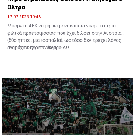
Όλτρα
17.07.2023 10:46
Μπορεί η ΑΕΚ να μη μετράει κάποια νίκη στα τρία
φιλικά προετοιμασίας που έχει δώσει στην Αυστρία
(δύο ήττες, μια ισοπαλία), ωστόσο δεν τρέχει λόγος
ανησυχίας για τον Όλτρα.
Διαβάστε περισσότερα
ΕΔΩ
.