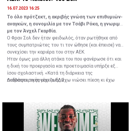
16.07.2023 16:25
Το όλο πρότζεκτ, η ακριβής γνώση των επιθυμιών-
αναγκών, η συνομιλία με τον Τσάβι Ρόκα, η γνωριμία
με τον Άνχελ Γκαρθία.
Ο Φραν Σολ δεν ήταν φειδωλός, όταν ρωτήθηκε από
τους συμπατριώτες του τι τον ώθησε (και έπεισε) να
συνεχίσει την καριέρα του στην ΑΕΚ.
Ήταν όμως μια άλλη ατάκα του που φανέρωσε ότι και
η δική του προεργασία και προετοιμασία υπήρξε εξ
ίσου σχολαστική. «Κατά τη διάρκεια της
ποδοσφαιρικής μου ζωής έχω νιώσει πίεση κι έχω
Διαβάστε τη συνέχεια
ΕΔΩ
ανταποκριθεί. Πρέπει να κάνω το ίδιο, να σκοράρω
τέρματα που θα βοηθήσουν την ομάδα», δήλωσε ο
31χρονος άσος.