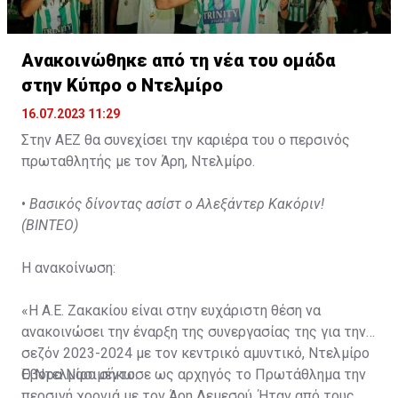
Ανακοινώθηκε από τη νέα του ομάδα
στην Κύπρο ο Ντελμίρο
16.07.2023 11:29
Στην ΑΕΖ θα συνεχίσει την καριέρα του ο περσινός
πρωταθλητής με τον Άρη, Ντελμίρο.
•
Βασικός δίνοντας ασίστ ο Αλεξάντερ Κακόριν!
(ΒΙΝΤΕΟ)
Η ανακοίνωση:
«Η Α.Ε. Ζακακίου είναι στην ευχάριστη θέση να
ανακοινώσει την έναρξη της συνεργασίας της για την
σεζόν 2023-2024 με τον κεντρικό αμυντικό, Ντελμίρο
Έβορα Νασιμέντο.
Ο Ντελμίρο σήκωσε ως αρχηγός το Πρωτάθλημα την
περσινή χρονιά με τον Άρη Λεμεσού. Ήταν από τους