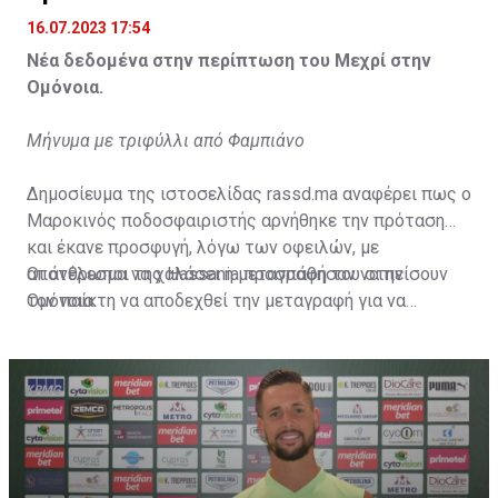
16.07.2023 17:54
Νέα δεδομένα στην περίπτωση του Μεχρί στην
Ομόνοια.
Μήνυμα με τριφύλλι από Φαμπιάνο
Δημοσίευμα της ιστοσελίδας rassd.ma αναφέρει πως ο
Μαροκινός ποδοσφαιριστής αρνήθηκε την πρόταση
και έκανε προσφυγή, λόγω των οφειλών, με
αποτέλεσμα να χαλάσει η μεταγραφή του στην
Οι άνθρωποι της Hassania προσπάθησαν να πείσουν
Ομόνοια.
τον παίκτη να αποδεχθεί την μεταγραφή για να
επωφεληθεί και ο ίδιος από το ποσό που θα κόστιζε η
μετακίνησή του, αλλά ο παίκτης αρνήθηκε και επέμεινε
να λύσει το συμβόλαιό του, ώστε να μετακομίσει
ελεύθερα σε οποιαδήποτε νέα ομάδα το τρέχον
καλοκαίρι.