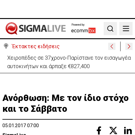
Powered by:
Search
Έκτακτες ειδήσεις
ΠτΔ προς νέα μέλη Κυβέρνησης: Μηδενική πίστωση
χρόνου-Δουλειά 24 ώρες το 24ωρο
Ανόρθωση: Με τον ίδιο στόχο
και το Σάββατο
05.01.2017 07:00