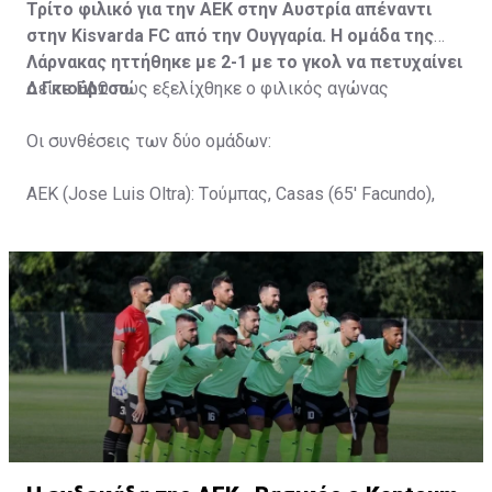
Τρίτο φιλικό για την ΑΕΚ στην Αυστρία απέναντι
στην Kisvarda FC από την Ουγγαρία. Η ομάδα της
Λάρνακας ηττήθηκε με 2-1 με το γκολ να πετυχαίνει
ο Γκιούρτσο.
Δείτε
ΕΔΩ
πώς εξελίχθηκε ο φιλικός αγώνας
Οι συνθέσεις των δύο ομάδων:
ΑΕΚ (Jose Luis Oltra): Tούμπας, Casas (65' Facundo),
Gustavo (65' Pons), Trickovski (65' Lopes), Gama (65'
Gyurcso), Κaptoum (46' Καψής (65' Mάμας), Roberge (65'
Tomovic), Aνδρέου (65' Angel) , Κωνσταντή (65' Sol),
Τζιωρτζής (65' Faraj), Κατελάρης (65' Milicevic).
Στον πάγκο: Piric, Στυλιανίδης, Tomovic, Καψής, Sol,
Faraj, Lopes, Angel, Milicevic, Pons, Εγγλέζου, Facundo,
Gonzalez, Guyrcso, Μάμας.
Κisvarda FC (Milos Kruscic): Kovacs, Navratil, Raul, Szor,
Lippai, Alic, Kormendi, Makowski, Czekus, Ilievski,