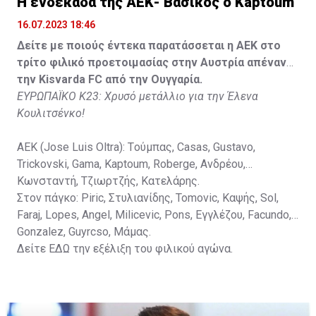
H ενδεκάδα της ΑΕΚ- Βασικός ο Kaptoum
Spasic.
16.07.2023 18:46
Στον πάγκο: Petkovic, Cipetic, Kovasic, Jovicic, Szeles,
Δείτε με ποιούς έντεκα παρατάσσεται η ΑΕΚ στο
Vida, Otvos, Lucas, Camas, Mesanovic.
τρίτο φιλικό προετοιμασίας στην Αυστρία απέναντι
την Kisvarda FC από την Ουγγαρία.
ΕΥΡΩΠΑΪΚΟ Κ23: Χρυσό μετάλλιο για την Έλενα
Κουλιτσένκο!
ΑΕΚ (Jose Luis Oltra): Tούμπας, Casas, Gustavo,
Trickovski, Gama, Κaptoum, Roberge, Aνδρέου,
Κωνσταντή, Τζιωρτζής, Κατελάρης.
Στον πάγκο: Piric, Στυλιανίδης, Tomovic, Καψής, Sol,
Faraj, Lopes, Angel, Milicevic, Pons, Εγγλέζου, Facundo,
Gonzalez, Guyrcso, Μάμας.
Δείτε
ΕΔΩ
την εξέλιξη του φιλικού αγώνα.