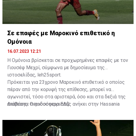
Σε επαφές με Μαροκινό επιθετικό η
Ομόνοια
16.07.2023 12:21
Η Ομόνοια βρίσκεται σε προχωρημένες επαφές με τον
Γιουσέφ Μεχρί, σύμφωνα με δημοσίευμα της
ιστοσελίδας, leh25sport.
Πρόκειται για 23χρονο Μαροκινό επιθετικό ο οποίος
πέραν από την κορυφή της επίθεσης, μπορεί να
αγωνιστεί, τόσο στα αριστερά, όσο και στα δεξιά της
επίθεσης. Ο ποδοσφαιριστής ανήκει στην Hassania
Διαβάστε περισσότερα
ΕΔΩ
.
d'Agadir με την οποία διατηρεί συμβόλαιο μέχρι το
2026.