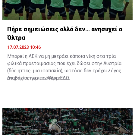
Πήρε σημειώσεις αλλά δεν… ανησυχεί ο
Όλτρα
17.07.2023 10:46
Μπορεί η ΑΕΚ να μη μετράει κάποια νίκη στα τρία
φιλικά προετοιμασίας που έχει δώσει στην Αυστρία
(δύο ήττες, μια ισοπαλία), ωστόσο δεν τρέχει λόγος
ανησυχίας για τον Όλτρα.
Διαβάστε περισσότερα
ΕΔΩ
.