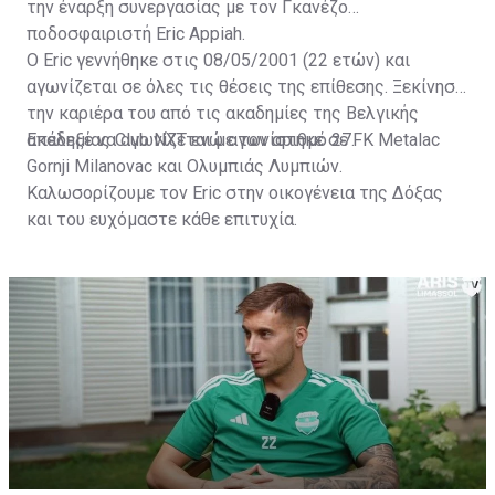
την έναρξη συνεργασίας με τον Γκανέζο
ποδοσφαιριστή Eric Appiah.
Ο Eric γεννήθηκε στις 08/05/2001 (22 ετών) και
αγωνίζεται σε όλες τις θέσεις της επίθεσης. Ξεκίνησε
την καριέρα του από τις ακαδημίες της Βελγικής
ακαδημίας Club NXT ενώ αγωνίστηκε σε FK Metalac
Επέλεξε να αγωνίζεται με τον αριθμό 27.
Gornji Milanovac και Ολυμπιάς Λυμπιών.
Καλωσορίζουμε τον Eric στην οικογένεια της Δόξας
και του ευχόμαστε κάθε επιτυχία.