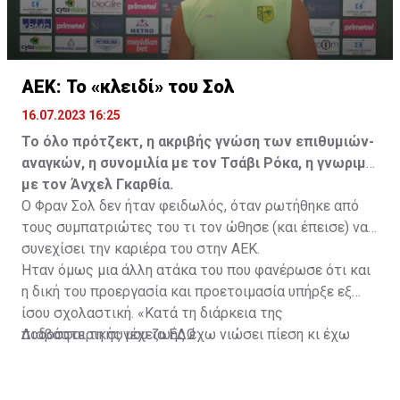
ΑΕΚ: Το «κλειδί» του Σολ
16.07.2023 16:25
Το όλο πρότζεκτ, η ακριβής γνώση των επιθυμιών-
αναγκών, η συνομιλία με τον Τσάβι Ρόκα, η γνωριμία
με τον Άνχελ Γκαρθία.
Ο Φραν Σολ δεν ήταν φειδωλός, όταν ρωτήθηκε από
τους συμπατριώτες του τι τον ώθησε (και έπεισε) να
συνεχίσει την καριέρα του στην ΑΕΚ.
Ήταν όμως μια άλλη ατάκα του που φανέρωσε ότι και
η δική του προεργασία και προετοιμασία υπήρξε εξ
ίσου σχολαστική. «Κατά τη διάρκεια της
ποδοσφαιρικής μου ζωής έχω νιώσει πίεση κι έχω
Διαβάστε τη συνέχεια
ΕΔΩ
ανταποκριθεί. Πρέπει να κάνω το ίδιο, να σκοράρω
τέρματα που θα βοηθήσουν την ομάδα», δήλωσε ο
31χρονος άσος.