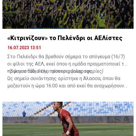
«Κιτρινίζουν» το Πελένδρι οι ΑΕΛίστες
16.07.2023 13:51
Στο Πελένδρι θα βρεθούν σήμερα το απόγευμα (16/7)
οι φίλοι της ΑΕΛ, εκεί όπου η ομάδα πραγματοποιεί το
πρώτο στάδιο της προετοιμασίας της.
•
Έφυγαν δύο, θέλει τέσσερις (πληροφορίες)
Ως σημείο συνάντησης ορίστηκε η Άλασσα, όπου θα
μαζευτούν η ώρα 16:00 και από εκεί θα αναχωρήσουν
με προορισμό το κοινοτικό γήπεδο Πελενδρίου, για να
δώοσυν το παρών τους στην απογευματινή προπόνηση
της ομάδας.