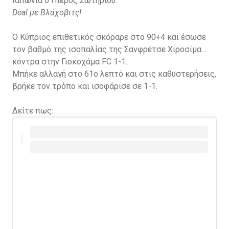
Ιαπωνία ο Πιέρος Σωτηρίου.
Deal με Βλάχοβιτς!
Ο Κύπριος επιθετικός σκόραρε στο 90+4 και έσωσε
τον βαθμό της ισοπαλίας της Σανφρέτσε Χιροσίμα
κόντρα στην Γιοκοχάμα FC 1-1.
Μπήκε αλλαγή στο 61ο λεπτό και στις καθυστερήσεις,
βρήκε τον τρόπο και ισοφάρισε σε 1-1.
Δείτε πως: