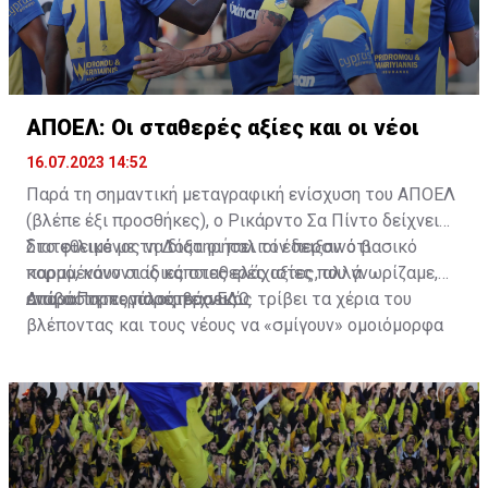
ΑΠΟΕΛ: Οι σταθερές αξίες και οι νέοι
16.07.2023 14:52
Παρά τη σημαντική μεταγραφική ενίσχυση του ΑΠΟΕΛ
(βλέπε έξι προσθήκες), ο Ρικάρντο Σα Πίντο δείχνει
διατεθειμένος να διατηρήσει τον περσινό βασικό
Στο φιλικό με τη Δόξα οι παλιοί έδειξαν ότι
κορμό, κάνοντας κάποιες ελάχιστες, αλλά
παραμένουν οι ίδιες σταθερές αξίες που γνωρίζαμε,
απαραίτητες παρεμβάσεις.
ενώ ο Πορτογάλος τεχνικός τρίβει τα χέρια του
Διαβάστε περισσότερα
ΕΔΩ
.
βλέποντας και τους νέους να «σμίγουν» ομοιόμορφα
στο γήπεδο με το περσινό ρόστερ.