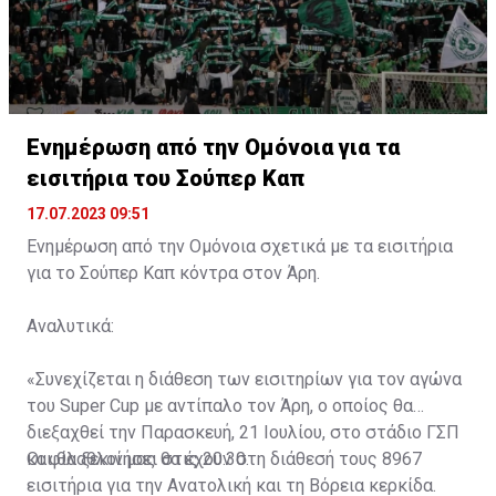
Ενημέρωση από την Ομόνοια για τα
εισιτήρια του Σούπερ Καπ
17.07.2023 09:51
Ενημέρωση από την Ομόνοια σχετικά με τα εισιτήρια
για το Σούπερ Καπ κόντρα στον Άρη.
Αναλυτικά:
«Συνεχίζεται η διάθεση των εισιτηρίων για τον αγώνα
του Super Cup με αντίπαλο τον Άρη, ο οποίος θα
διεξαχθεί την Παρασκευή, 21 Ιουλίου, στο στάδιο ΓΣΠ
και θα ξεκινήσει στις 20:30.
Οι φίλαθλοί μας θα έχουν στη διάθεσή τους 8967
εισιτήρια για την Ανατολική και τη Βόρεια κερκίδα.