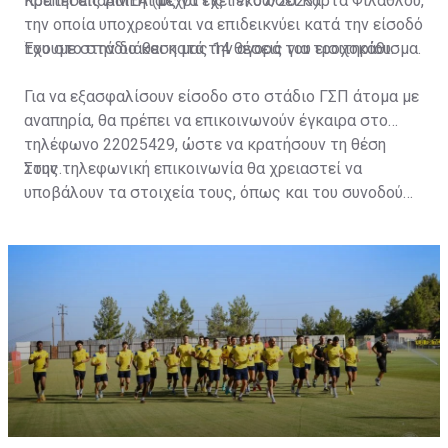
πρέπει απαραιτήτως να έχει εκδώσει Κάρτα Φιλάθλου,
Κρατήσεις ΑΜΕΑ (μέχρι τις 17/07/2023)
την οποία υποχρεούται να επιδεικνύει κατά την είσοδό
του στο στάδιο και κατά την αγορά του εισιτηρίου.
Έχουμε στην διάθεση μας 14 θέσεις για τροχοκάθισμα.
Για να εξασφαλίσουν είσοδο στο στάδιο ΓΣΠ άτομα με
αναπηρία, θα πρέπει να επικοινωνούν έγκαιρα στο
τηλέφωνο 22025429, ώστε να κρατήσουν τη θέση
τους.
Στην τηλεφωνική επικοινωνία θα χρειαστεί να
υποβάλουν τα στοιχεία τους, όπως και του συνοδού
τους. Τα στοιχεία που χρειάζονται είναι:
ονοματεπώνυμο, αριθμός πινακίδας αυτοκινήτου,
κάρτα ΑμεΑ και αριθμός κάρτας φιλάθλου του
συνοδού.»