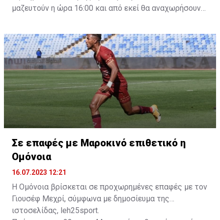
μαζευτούν η ώρα 16:00 και από εκεί θα αναχωρήσουν
με προορισμό το κοινοτικό γήπεδο Πελενδρίου, για να
δώοσυν το παρών τους στην απογευματινή προπόνηση
της ομάδας.
Σε επαφές με Μαροκινό επιθετικό η
Ομόνοια
16.07.2023 12:21
Η Ομόνοια βρίσκεται σε προχωρημένες επαφές με τον
Γιουσέφ Μεχρί, σύμφωνα με δημοσίευμα της
ιστοσελίδας, leh25sport.