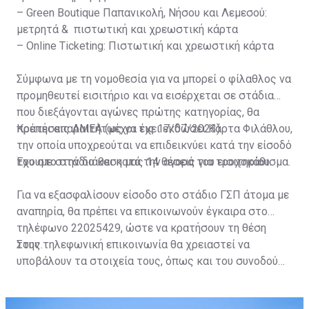
– Green Boutique Παπανικολή, Νήσου και Λεμεσού:
μετρητά & πιστωτική και χρεωστική κάρτα
– Online Ticketing: Πιστωτική και χρεωστική κάρτα
Σύμφωνα με τη νομοθεσία για να μπορεί ο φίλαθλος να
προμηθευτεί εισιτήριο και να εισέρχεται σε στάδια
που διεξάγονται αγώνες πρώτης κατηγορίας, θα
πρέπει απαραιτήτως να έχει εκδώσει Κάρτα Φιλάθλου,
Κρατήσεις ΑΜΕΑ (μέχρι τις 17/07/2023)
την οποία υποχρεούται να επιδεικνύει κατά την είσοδό
του στο στάδιο και κατά την αγορά του εισιτηρίου.
Έχουμε στην διάθεση μας 14 θέσεις για τροχοκάθισμα.
Για να εξασφαλίσουν είσοδο στο στάδιο ΓΣΠ άτομα με
αναπηρία, θα πρέπει να επικοινωνούν έγκαιρα στο
τηλέφωνο 22025429, ώστε να κρατήσουν τη θέση
τους.
Στην τηλεφωνική επικοινωνία θα χρειαστεί να
υποβάλουν τα στοιχεία τους, όπως και του συνοδού
τους. Τα στοιχεία που χρειάζονται είναι:
ονοματεπώνυμο, αριθμός πινακίδας αυτοκινήτου,