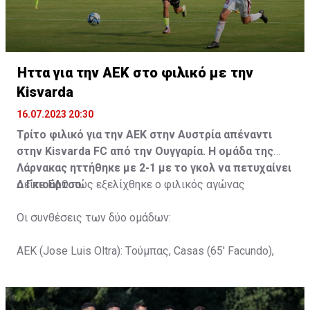
Ήττα για την ΑΕΚ στο φιλικό με την
Kisvarda
16.07.2023 20:30
Τρίτο φιλικό για την ΑΕΚ στην Αυστρία απέναντι
στην Kisvarda FC από την Ουγγαρία. Η ομάδα της
Λάρνακας ηττήθηκε με 2-1 με το γκολ να πετυχαίνει
ο Γκιούρτσο.
Δείτε
ΕΔΩ
πώς εξελίχθηκε ο φιλικός αγώνας
Οι συνθέσεις των δύο ομάδων:
ΑΕΚ (Jose Luis Oltra): Tούμπας, Casas (65' Facundo),
Gustavo (65' Pons), Trickovski (65' Lopes), Gama (65'
Gyurcso), Κaptoum (46' Καψής (65' Mάμας), Roberge (65'
Tomovic), Aνδρέου (65' Angel) , Κωνσταντή (65' Sol),