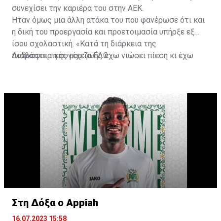
συνεχίσει την καριέρα του στην ΑΕΚ.
Ήταν όμως μια άλλη ατάκα του που φανέρωσε ότι και
η δική του προεργασία και προετοιμασία υπήρξε εξ
ίσου σχολαστική. «Κατά τη διάρκεια της
ποδοσφαιρικής μου ζωής έχω νιώσει πίεση κι έχω
Διαβάστε τη συνέχεια
ΕΔΩ
ανταποκριθεί. Πρέπει να κάνω το ίδιο, να σκοράρω
τέρματα που θα βοηθήσουν την ομάδα», δήλωσε ο
31χρονος άσος.
Στη Δόξα ο Appiah
16.07.2023 15:58