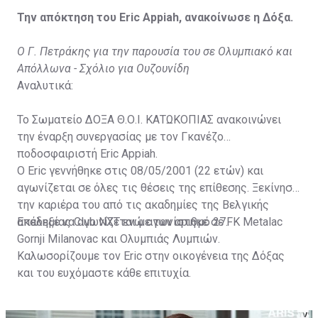
Την απόκτηση του Eric Appiah, ανακοίνωσε η Δόξα.
Ο Γ. Πετράκης για την παρουσία του σε Ολυμπιακό και
Απόλλωνα - Σχόλιο για Ουζουνίδη
Αναλυτικά:
Το Σωματείο ΔΟΞΑ Θ.Ο.Ι. ΚΑΤΩΚΟΠΙΑΣ ανακοινώνει
την έναρξη συνεργασίας με τον Γκανέζο
ποδοσφαιριστή Eric Appiah.
Ο Eric γεννήθηκε στις 08/05/2001 (22 ετών) και
αγωνίζεται σε όλες τις θέσεις της επίθεσης. Ξεκίνησε
την καριέρα του από τις ακαδημίες της Βελγικής
ακαδημίας Club NXT ενώ αγωνίστηκε σε FK Metalac
Επέλεξε να αγωνίζεται με τον αριθμό 27.
Gornji Milanovac και Ολυμπιάς Λυμπιών.
Καλωσορίζουμε τον Eric στην οικογένεια της Δόξας
και του ευχόμαστε κάθε επιτυχία.