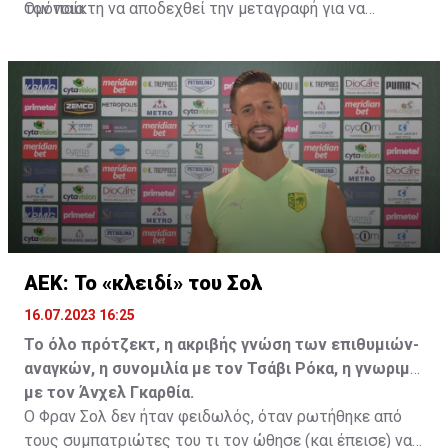
Ομόνοια.
τον παίκτη να αποδεχθεί την μεταγραφή για να
επωφεληθεί και ο ίδιος από το ποσό που θα κόστιζε η
μετακίνησή του, αλλά ο παίκτης αρνήθηκε και επέμεινε
να λύσει το συμβόλαιό του, ώστε να μετακομίσει
ελεύθερα σε οποιαδήποτε νέα ομάδα το τρέχον
καλοκαίρι.
ΑΕΚ: Το «κλειδί» του Σολ
16.07.2023 16:25
Το όλο πρότζεκτ, η ακριβής γνώση των επιθυμιών-
αναγκών, η συνομιλία με τον Τσάβι Ρόκα, η γνωριμία
με τον Άνχελ Γκαρθία.
Ο Φραν Σολ δεν ήταν φειδωλός, όταν ρωτήθηκε από
τους συμπατριώτες του τι τον ώθησε (και έπεισε) να