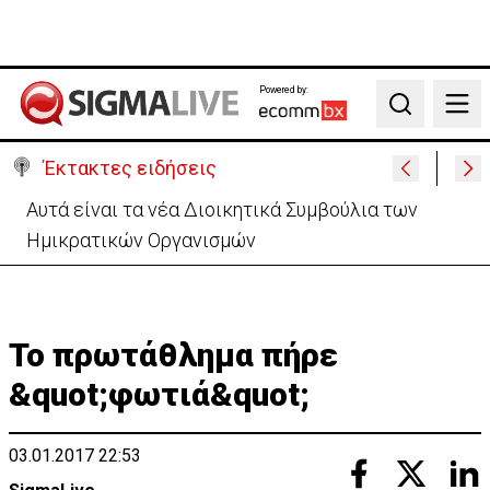
Powered by:
Search
Έκτακτες ειδήσεις
Το παρασκήνιο της τελετής διαβεβαίωσης-Οι
αγχωμένοι και οι πιο.. χαλαροί (vid)
Το πρωτάθλημα πήρε
&quot;φωτιά&quot;
03.01.2017 22:53