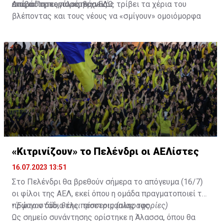
απαραίτητες παρεμβάσεις.
ενώ ο Πορτογάλος τεχνικός τρίβει τα χέρια του
Διαβάστε περισσότερα
ΕΔΩ
.
βλέποντας και τους νέους να «σμίγουν» ομοιόμορφα
στο γήπεδο με το περσινό ρόστερ.
«Κιτρινίζουν» το Πελένδρι οι ΑΕΛίστες
16.07.2023 13:51
Στο Πελένδρι θα βρεθούν σήμερα το απόγευμα (16/7)
οι φίλοι της ΑΕΛ, εκεί όπου η ομάδα πραγματοποιεί το
πρώτο στάδιο της προετοιμασίας της.
•
Έφυγαν δύο, θέλει τέσσερις (πληροφορίες)
Ως σημείο συνάντησης ορίστηκε η Άλασσα, όπου θα