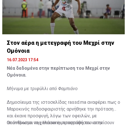
Η δημοσίευση κοινοποιήθηκε από το χρήστη サンフレッチェ広島 (@
Στον αέρα η μετεγραφή του Μεχρί στην
Ομόνοια
16.07.2023 17:54
Νέα δεδομένα στην περίπτωση του Μεχρί στην
Ομόνοια.
Μήνυμα με τριφύλλι από Φαμπιάνο
Δημοσίευμα της ιστοσελίδας rassd.ma αναφέρει πως ο
Μαροκινός ποδοσφαιριστής αρνήθηκε την πρόταση
και έκανε προσφυγή, λόγω των οφειλών, με
αποτέλεσμα να χαλάσει η μεταγραφή του στην
Οι άνθρωποι της Hassania προσπάθησαν να πείσουν