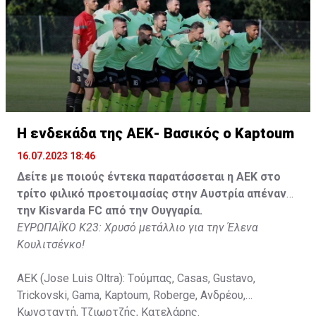
Τζιωρτζής (65' Faraj), Κατελάρης (65' Milicevic).
Στον πάγκο: Piric, Στυλιανίδης, Tomovic, Καψής, Sol,
Faraj, Lopes, Angel, Milicevic, Pons, Εγγλέζου, Facundo,
Gonzalez, Guyrcso, Μάμας.
Κisvarda FC (Milos Kruscic): Kovacs, Navratil, Raul, Szor,
Lippai, Alic, Kormendi, Makowski, Czekus, Ilievski,
H ενδεκάδα της ΑΕΚ- Βασικός ο Kaptoum
Spasic.
16.07.2023 18:46
Στον πάγκο: Petkovic, Cipetic, Kovasic, Jovicic, Szeles,
Δείτε με ποιούς έντεκα παρατάσσεται η ΑΕΚ στο
Vida, Otvos, Lucas, Camas, Mesanovic.
τρίτο φιλικό προετοιμασίας στην Αυστρία απέναντι
την Kisvarda FC από την Ουγγαρία.
ΕΥΡΩΠΑΪΚΟ Κ23: Χρυσό μετάλλιο για την Έλενα
Κουλιτσένκο!
ΑΕΚ (Jose Luis Oltra): Tούμπας, Casas, Gustavo,
Trickovski, Gama, Κaptoum, Roberge, Aνδρέου,
Κωνσταντή, Τζιωρτζής, Κατελάρης.