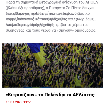
Παρά τη σημαντική μεταγραφική ενίσχυση του ΑΠΟΕΛ
(βλέπε έξι προσθήκες), ο Ρικάρντο Σα Πίντο δείχνει
διατεθειμένος να διατηρήσει τον περσινό βασικό
Στο φιλικό με τη Δόξα οι παλιοί έδειξαν ότι
κορμό, κάνοντας κάποιες ελάχιστες, αλλά
παραμένουν οι ίδιες σταθερές αξίες που γνωρίζαμε,
απαραίτητες παρεμβάσεις.
ενώ ο Πορτογάλος τεχνικός τρίβει τα χέρια του
Διαβάστε περισσότερα
ΕΔΩ
.
βλέποντας και τους νέους να «σμίγουν» ομοιόμορφα
στο γήπεδο με το περσινό ρόστερ.
«Κιτρινίζουν» το Πελένδρι οι ΑΕΛίστες
16.07.2023 13:51