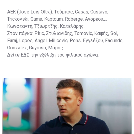
ΑΕΚ (Jose Luis Oltra): Tούμπας, Casas, Gustavo,
Trickovski, Gama, Κaptoum, Roberge, Aνδρέου,
Κωνσταντή, Τζιωρτζής, Κατελάρης.
Στον πάγκο: Piric, Στυλιανίδης, Tomovic, Καψής, Sol,
Faraj, Lopes, Angel, Milicevic, Pons, Εγγλέζου, Facundo,
Gonzalez, Guyrcso, Μάμας.
Δείτε
ΕΔΩ
την εξέλιξη του φιλικού αγώνα.