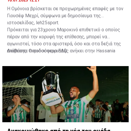
16.07.2023 12:21
Η Ομόνοια βρίσκεται σε προχωρημένες επαφές με τον
Γιουσέφ Μεχρί, σύμφωνα με δημοσίευμα της
ιστοσελίδας, leh25sport.
Πρόκειται για 23χρονο Μαροκινό επιθετικό ο οποίος
πέραν από την κορυφή της επίθεσης, μπορεί να
αγωνιστεί, τόσο στα αριστερά, όσο και στα δεξιά της
επίθεσης. Ο ποδοσφαιριστής ανήκει στην Hassania
Διαβάστε περισσότερα
ΕΔΩ
.
d'Agadir με την οποία διατηρεί συμβόλαιο μέχρι το
2026.