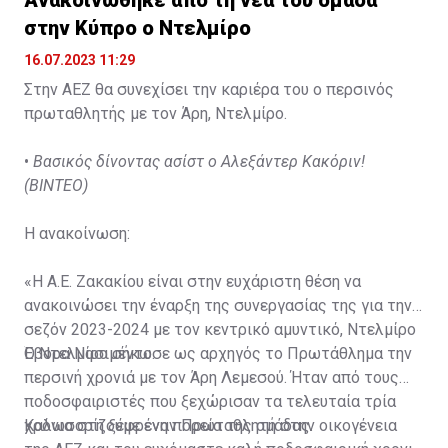
Ανακοινώθηκε από τη νέα του ομάδα
στην Κύπρο ο Ντελμίρο
16.07.2023 11:29
Στην ΑΕΖ θα συνεχίσει την καριέρα του ο περσινός
πρωταθλητής με τον Άρη, Ντελμίρο.
•
Βασικός δίνοντας ασίστ ο Αλεξάντερ Κακόριν!
(ΒΙΝΤΕΟ)
Η ανακοίνωση:
«Η Α.Ε. Ζακακίου είναι στην ευχάριστη θέση να
ανακοινώσει την έναρξη της συνεργασίας της για την
σεζόν 2023-2024 με τον κεντρικό αμυντικό, Ντελμίρο
Έβορα Νασιμέντο.
Ο Ντελμίρο σήκωσε ως αρχηγός το Πρωτάθλημα την
περσινή χρονιά με τον Άρη Λεμεσού. Ήταν από τους
ποδοσφαιριστές που ξεχώρισαν τα τελευταία τρία
χρόνια στη ξέφρενη πορεία της ομάδας.
Καλωσορίζουμε έναν Πρωταθλητή στην οικογένεια