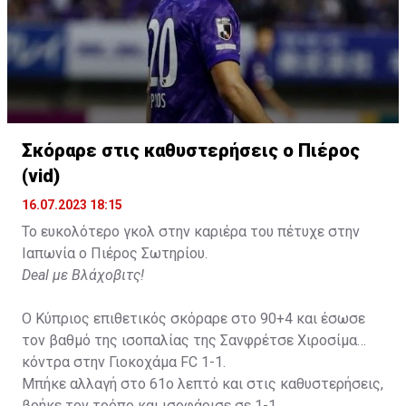
Σκόραρε στις καθυστερήσεις ο Πιέρος
(vid)
16.07.2023 18:15
Το ευκολότερο γκολ στην καριέρα του πέτυχε στην
Ιαπωνία ο Πιέρος Σωτηρίου.
Deal με Βλάχοβιτς!
Ο Κύπριος επιθετικός σκόραρε στο 90+4 και έσωσε
τον βαθμό της ισοπαλίας της Σανφρέτσε Χιροσίμα
κόντρα στην Γιοκοχάμα FC 1-1.
Μπήκε αλλαγή στο 61ο λεπτό και στις καθυστερήσεις,
βρήκε τον τρόπο και ισοφάρισε σε 1-1.