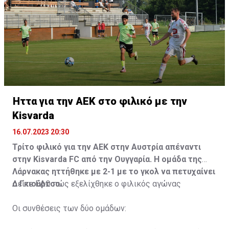
Ήττα για την ΑΕΚ στο φιλικό με την
Kisvarda
16.07.2023 20:30
Τρίτο φιλικό για την ΑΕΚ στην Αυστρία απέναντι
στην Kisvarda FC από την Ουγγαρία. Η ομάδα της
Λάρνακας ηττήθηκε με 2-1 με το γκολ να πετυχαίνει
ο Γκιούρτσο.
Δείτε
ΕΔΩ
πώς εξελίχθηκε ο φιλικός αγώνας
Οι συνθέσεις των δύο ομάδων: