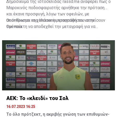
Δημοσίευμα της ιστοσελίδας rassd.ma αναφέρει πως ο
Μαροκινός ποδοσφαιριστής αρνήθηκε την πρόταση
και έκανε προσφυγή, λόγω των οφειλών, με
αποτέλεσμα να χαλάσει η μεταγραφή του στην
Οι άνθρωποι της Hassania προσπάθησαν να πείσουν
Ομόνοια.
τον παίκτη να αποδεχθεί την μεταγραφή για να
επωφεληθεί και ο ίδιος από το ποσό που θα κόστιζε η
μετακίνησή του, αλλά ο παίκτης αρνήθηκε και επέμεινε
να λύσει το συμβόλαιό του, ώστε να μετακομίσει
ελεύθερα σε οποιαδήποτε νέα ομάδα το τρέχον
καλοκαίρι.
ΑΕΚ: Το «κλειδί» του Σολ
16.07.2023 16:25
Το όλο πρότζεκτ, η ακριβής γνώση των επιθυμιών-