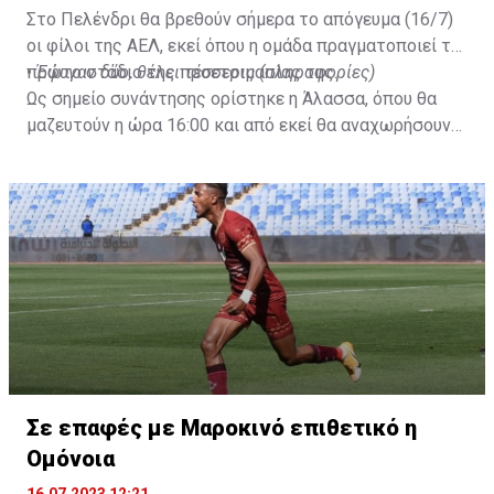
Στο Πελένδρι θα βρεθούν σήμερα το απόγευμα (16/7)
οι φίλοι της ΑΕΛ, εκεί όπου η ομάδα πραγματοποιεί το
πρώτο στάδιο της προετοιμασίας της.
•
Έφυγαν δύο, θέλει τέσσερις (πληροφορίες)
Ως σημείο συνάντησης ορίστηκε η Άλασσα, όπου θα
μαζευτούν η ώρα 16:00 και από εκεί θα αναχωρήσουν
με προορισμό το κοινοτικό γήπεδο Πελενδρίου, για να
δώοσυν το παρών τους στην απογευματινή προπόνηση
της ομάδας.
Σε επαφές με Μαροκινό επιθετικό η
Ομόνοια