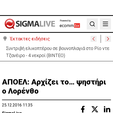
Powered by:
Search
Έκτακτες ειδήσεις
Συντριβή ελικοπτέρου σε βουνοπλαγιά στο Ρίο ντε
Τζανέιρο - 4 νεκροί (BINTEO)
ΑΠΟΕΛ: Αρχίζει το… ψηστήρι
ο Λορένθο
25.12.2016 11:35