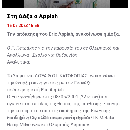
Στη Δόξα ο Appiah
16.07.2023 15:58
Την απόκτηση του Eric Appiah, ανακοίνωσε η Δόξα.
Ο Γ. Πετράκης για την παρουσία του σε Ολυμπιακό και
Απόλλωνα - Σχόλιο για Ουζουνίδη
Αναλυτικά:
Το Σωματείο ΔΟΞΑ Θ.Ο.Ι. ΚΑΤΩΚΟΠΙΑΣ ανακοινώνει
την έναρξη συνεργασίας με τον Γκανέζο
ποδοσφαιριστή Eric Appiah.
Ο Eric γεννήθηκε στις 08/05/2001 (22 ετών) και
αγωνίζεται σε όλες τις θέσεις της επίθεσης. Ξεκίνησε
την καριέρα του από τις ακαδημίες της Βελγικής
ακαδημίας Club NXT ενώ αγωνίστηκε σε FK Metalac
Επέλεξε να αγωνίζεται με τον αριθμό 27.
Gornji Milanovac και Ολυμπιάς Λυμπιών.