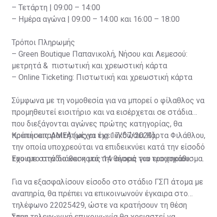
– Τετάρτη | 09:00 – 14:00
– Ημέρα αγώνα | 09:00 – 14:00 και 16:00 – 18:00
Τρόποι Πληρωμής
– Green Boutique Παπανικολή, Νήσου και Λεμεσού:
μετρητά & πιστωτική και χρεωστική κάρτα
– Online Ticketing: Πιστωτική και χρεωστική κάρτα
Σύμφωνα με τη νομοθεσία για να μπορεί ο φίλαθλος να
προμηθευτεί εισιτήριο και να εισέρχεται σε στάδια
που διεξάγονται αγώνες πρώτης κατηγορίας, θα
πρέπει απαραιτήτως να έχει εκδώσει Κάρτα Φιλάθλου,
Κρατήσεις ΑΜΕΑ (μέχρι τις 17/07/2023)
την οποία υποχρεούται να επιδεικνύει κατά την είσοδό
του στο στάδιο και κατά την αγορά του εισιτηρίου.
Έχουμε στην διάθεση μας 14 θέσεις για τροχοκάθισμα.
Για να εξασφαλίσουν είσοδο στο στάδιο ΓΣΠ άτομα με
αναπηρία, θα πρέπει να επικοινωνούν έγκαιρα στο
τηλέφωνο 22025429, ώστε να κρατήσουν τη θέση
τους.
Στην τηλεφωνική επικοινωνία θα χρειαστεί να