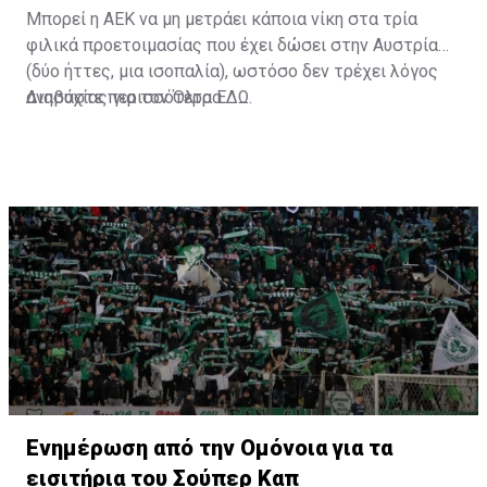
Μπορεί η ΑΕΚ να μη μετράει κάποια νίκη στα τρία
φιλικά προετοιμασίας που έχει δώσει στην Αυστρία
(δύο ήττες, μια ισοπαλία), ωστόσο δεν τρέχει λόγος
ανησυχίας για τον Όλτρα.
Διαβάστε περισσότερα
ΕΔΩ
.
Ενημέρωση από την Ομόνοια για τα
εισιτήρια του Σούπερ Καπ