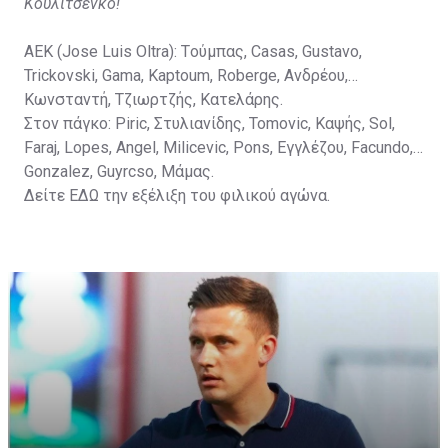
Κουλιτσένκο!
ΑΕΚ (Jose Luis Oltra): Tούμπας, Casas, Gustavo,
Trickovski, Gama, Κaptoum, Roberge, Aνδρέου,
Κωνσταντή, Τζιωρτζής, Κατελάρης.
Στον πάγκο: Piric, Στυλιανίδης, Tomovic, Καψής, Sol,
Faraj, Lopes, Angel, Milicevic, Pons, Εγγλέζου, Facundo,
Gonzalez, Guyrcso, Μάμας.
Δείτε
ΕΔΩ
την εξέλιξη του φιλικού αγώνα.