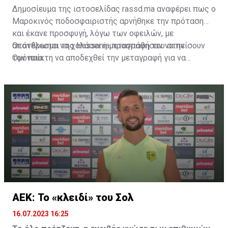
Δημοσίευμα της ιστοσελίδας rassd.ma αναφέρει πως ο
Μαροκινός ποδοσφαιριστής αρνήθηκε την πρόταση
και έκανε προσφυγή, λόγω των οφειλών, με
αποτέλεσμα να χαλάσει η μεταγραφή του στην
Οι άνθρωποι της Hassania προσπάθησαν να πείσουν
Ομόνοια.
τον παίκτη να αποδεχθεί την μεταγραφή για να
επωφεληθεί και ο ίδιος από το ποσό που θα κόστιζε η
μετακίνησή του, αλλά ο παίκτης αρνήθηκε και επέμεινε
να λύσει το συμβόλαιό του, ώστε να μετακομίσει
ελεύθερα σε οποιαδήποτε νέα ομάδα το τρέχον
καλοκαίρι.
ΑΕΚ: Το «κλειδί» του Σολ
16.07.2023 16:25