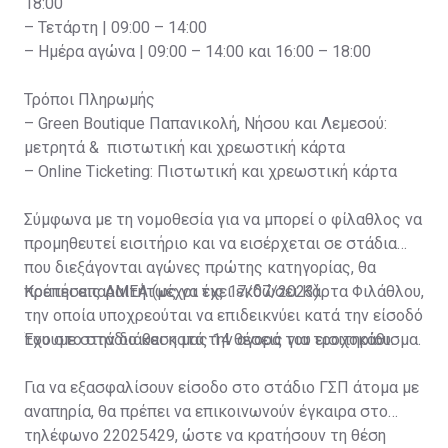
18:00
– Τετάρτη | 09:00 – 14:00
– Ημέρα αγώνα | 09:00 – 14:00 και 16:00 – 18:00
Τρόποι Πληρωμής
– Green Boutique Παπανικολή, Νήσου και Λεμεσού:
μετρητά & πιστωτική και χρεωστική κάρτα
– Online Ticketing: Πιστωτική και χρεωστική κάρτα
Σύμφωνα με τη νομοθεσία για να μπορεί ο φίλαθλος να
προμηθευτεί εισιτήριο και να εισέρχεται σε στάδια
που διεξάγονται αγώνες πρώτης κατηγορίας, θα
πρέπει απαραιτήτως να έχει εκδώσει Κάρτα Φιλάθλου,
Κρατήσεις ΑΜΕΑ (μέχρι τις 17/07/2023)
την οποία υποχρεούται να επιδεικνύει κατά την είσοδό
του στο στάδιο και κατά την αγορά του εισιτηρίου.
Έχουμε στην διάθεση μας 14 θέσεις για τροχοκάθισμα.
Για να εξασφαλίσουν είσοδο στο στάδιο ΓΣΠ άτομα με
αναπηρία, θα πρέπει να επικοινωνούν έγκαιρα στο
τηλέφωνο 22025429, ώστε να κρατήσουν τη θέση