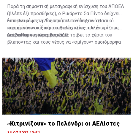
Παρά τη σημαντική μεταγραφική ενίσχυση του ΑΠΟΕΛ
(βλέπε έξι προσθήκες), ο Ρικάρντο Σα Πίντο δείχνει
διατεθειμένος να διατηρήσει τον περσινό βασικό
Στο φιλικό με τη Δόξα οι παλιοί έδειξαν ότι
κορμό, κάνοντας κάποιες ελάχιστες, αλλά
παραμένουν οι ίδιες σταθερές αξίες που γνωρίζαμε,
απαραίτητες παρεμβάσεις.
ενώ ο Πορτογάλος τεχνικός τρίβει τα χέρια του
Διαβάστε περισσότερα
ΕΔΩ
.
βλέποντας και τους νέους να «σμίγουν» ομοιόμορφα
στο γήπεδο με το περσινό ρόστερ.
«Κιτρινίζουν» το Πελένδρι οι ΑΕΛίστες