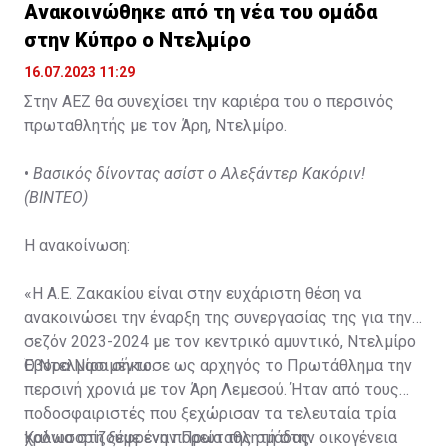
Ανακοινώθηκε από τη νέα του ομάδα
στην Κύπρο ο Ντελμίρο
16.07.2023 11:29
Στην ΑΕΖ θα συνεχίσει την καριέρα του ο περσινός
πρωταθλητής με τον Άρη, Ντελμίρο.
•
Βασικός δίνοντας ασίστ ο Αλεξάντερ Κακόριν!
(ΒΙΝΤΕΟ)
Η ανακοίνωση:
«Η Α.Ε. Ζακακίου είναι στην ευχάριστη θέση να
ανακοινώσει την έναρξη της συνεργασίας της για την
σεζόν 2023-2024 με τον κεντρικό αμυντικό, Ντελμίρο
Έβορα Νασιμέντο.
Ο Ντελμίρο σήκωσε ως αρχηγός το Πρωτάθλημα την
περσινή χρονιά με τον Άρη Λεμεσού. Ήταν από τους
ποδοσφαιριστές που ξεχώρισαν τα τελευταία τρία
χρόνια στη ξέφρενη πορεία της ομάδας.
Καλωσορίζουμε έναν Πρωταθλητή στην οικογένεια