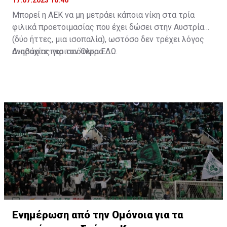
17.07.2023 10:46
Μπορεί η ΑΕΚ να μη μετράει κάποια νίκη στα τρία
φιλικά προετοιμασίας που έχει δώσει στην Αυστρία
(δύο ήττες, μια ισοπαλία), ωστόσο δεν τρέχει λόγος
ανησυχίας για τον Όλτρα.
Διαβάστε περισσότερα
ΕΔΩ
.
Ενημέρωση από την Ομόνοια για τα