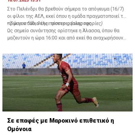
16.07.2023 13:51
Στο Πελένδρι θα βρεθούν σήμερα το απόγευμα (16/7)
οι φίλοι της ΑΕΛ, εκεί όπου η ομάδα πραγματοποιεί το
πρώτο στάδιο της προετοιμασίας της.
•
Έφυγαν δύο, θέλει τέσσερις (πληροφορίες)
Ως σημείο συνάντησης ορίστηκε η Άλασσα, όπου θα
μαζευτούν η ώρα 16:00 και από εκεί θα αναχωρήσουν
με προορισμό το κοινοτικό γήπεδο Πελενδρίου, για να
δώοσυν το παρών τους στην απογευματινή προπόνηση
της ομάδας.
Σε επαφές με Μαροκινό επιθετικό η
Ομόνοια