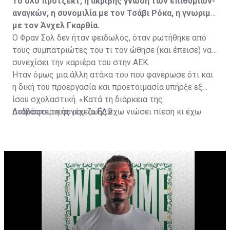
Το όλο πρότζεκτ, η ακριβής γνώση των επιθυμιών-
αναγκών, η συνομιλία με τον Τσάβι Ρόκα, η γνωριμία
με τον Άνχελ Γκαρθία.
Ο Φραν Σολ δεν ήταν φειδωλός, όταν ρωτήθηκε από
τους συμπατριώτες του τι τον ώθησε (και έπεισε) να
συνεχίσει την καριέρα του στην ΑΕΚ.
Ήταν όμως μια άλλη ατάκα του που φανέρωσε ότι και
η δική του προεργασία και προετοιμασία υπήρξε εξ
ίσου σχολαστική. «Κατά τη διάρκεια της
ποδοσφαιρικής μου ζωής έχω νιώσει πίεση κι έχω
Διαβάστε τη συνέχεια
ΕΔΩ
ανταποκριθεί. Πρέπει να κάνω το ίδιο, να σκοράρω
τέρματα που θα βοηθήσουν την ομάδα», δήλωσε ο
31χρονος άσος.