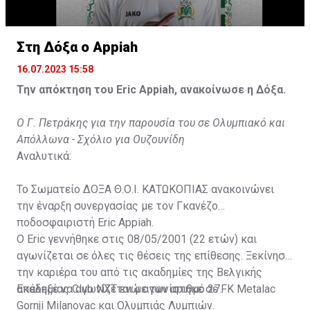
Στη Δόξα ο Appiah
16.07.2023 15:58
Την απόκτηση του Eric Appiah, ανακοίνωσε η Δόξα.
Ο Γ. Πετράκης για την παρουσία του σε Ολυμπιακό και
Απόλλωνα - Σχόλιο για Ουζουνίδη
Αναλυτικά:
Το Σωματείο ΔΟΞΑ Θ.Ο.Ι. ΚΑΤΩΚΟΠΙΑΣ ανακοινώνει
την έναρξη συνεργασίας με τον Γκανέζο
ποδοσφαιριστή Eric Appiah.
Ο Eric γεννήθηκε στις 08/05/2001 (22 ετών) και
αγωνίζεται σε όλες τις θέσεις της επίθεσης. Ξεκίνησε
την καριέρα του από τις ακαδημίες της Βελγικής
ακαδημίας Club NXT ενώ αγωνίστηκε σε FK Metalac
Επέλεξε να αγωνίζεται με τον αριθμό 27.
Gornji Milanovac και Ολυμπιάς Λυμπιών.