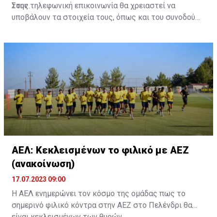
τους.
Στην τηλεφωνική επικοινωνία θα χρειαστεί να
υποβάλουν τα στοιχεία τους, όπως και του συνοδού
τους. Τα στοιχεία που χρειάζονται είναι:
ονοματεπώνυμο, αριθμός πινακίδας αυτοκινήτου,
κάρτα ΑμεΑ και αριθμός κάρτας φιλάθλου του
συνοδού.»
ΑΕΛ: Κεκλεισμένων το φιλικό με ΑΕΖ
(ανακοίνωση)
17.07.2023 09:00
Η ΑΕΛ ενημερώνει τον κόσμο της ομάδας πως το
σημερινό φιλικό κόντρα στην ΑΕΖ στο Πελένδρι θα
είναι κεκλεισμένων των θυρών.