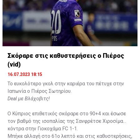
Σκόραρε στις καθυστερήσεις ο Πιέρος
(vid)
16.07.2023 18:15
Το ευκολότερο γκολ στην καριέρα του πέτυχε στην
Ιαπωνία ο Πιέρος Σωτηρίου.
Deal με Βλάχοβιτς!
Ο Κύπριος επιθετικός σκόραρε στο 90+4 και έσωσε
τον βαθμό της ισοπαλίας της Σανφρέτσε Χιροσίμα
κόντρα στην Γιοκοχάμα FC 1-1.
Μπήκε αλλαγή στο 61ο λεπτό και στις καθυστερήσεις,