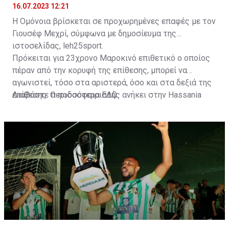
16.07.2023 12:21
Η Ομόνοια βρίσκεται σε προχωρημένες επαφές με τον
Γιουσέφ Μεχρί, σύμφωνα με δημοσίευμα της
ιστοσελίδας, leh25sport.
Πρόκειται για 23χρονο Μαροκινό επιθετικό ο οποίος
πέραν από την κορυφή της επίθεσης, μπορεί να
αγωνιστεί, τόσο στα αριστερά, όσο και στα δεξιά της
επίθεσης. Ο ποδοσφαιριστής ανήκει στην Hassania
Διαβάστε περισσότερα
ΕΔΩ
.
d'Agadir με την οποία διατηρεί συμβόλαιο μέχρι το
2026.