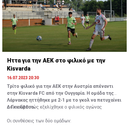
Ήττα για την ΑΕΚ στο φιλικό με την
Kisvarda
16.07.2023 20:30
Τρίτο φιλικό για την ΑΕΚ στην Αυστρία απέναντι
στην Kisvarda FC από την Ουγγαρία. Η ομάδα της
Λάρνακας ηττήθηκε με 2-1 με το γκολ να πετυχαίνει
ο Γκιούρτσο.
Δείτε
ΕΔΩ
πώς εξελίχθηκε ο φιλικός αγώνας
Οι συνθέσεις των δύο ομάδων: