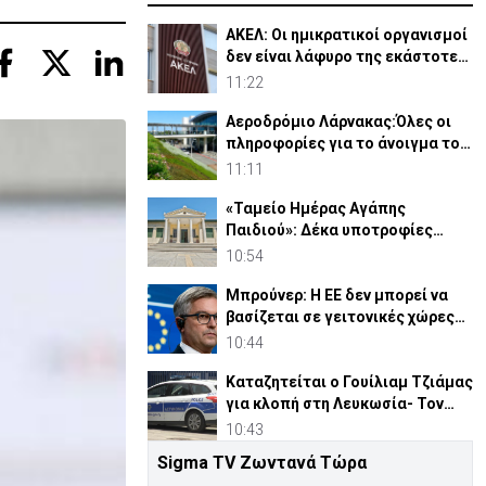
ΑΚΕΛ: Οι ημικρατικοί οργανισμοί
δεν είναι λάφυρο της εκάστοτε
κυβέρνησης
11:22
Αεροδρόμιο Λάρνακας:Όλες οι
πληροφορίες για το άνοιγμα του
δρόμου προς αφίξεις
11:11
«Ταμείο Ημέρας Αγάπης
Παιδιού»: Δέκα υποτροφίες
€10.000 σε φοιτητές του ΤΕΠΑΚ
10:54
Μπρούνερ: Η ΕΕ δεν μπορεί να
βασίζεται σε γειτονικές χώρες
για έλεγχο συνόρων
10:44
Καταζητείται ο Γουίλιαμ Τζιάμας
για κλοπή στη Λευκωσία- Τον
έχετε δει; (pic)
10:43
Sigma TV Ζωντανά Τώρα
Πάφος: Συνελήφθη 28χρονος που