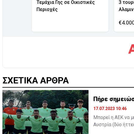
Τεμάχια Γης σε Οικιστικές
3 τουρ
Περιοχές
Αλαμι
€4.00
ΣΧΕΤΙΚΑ ΑΡΘΡΑ
Πήρε σημειώσ
17.07.2023 10:46
Μπορεί η ΑΕΚ να μ
Αυστρία (δύο ήττε