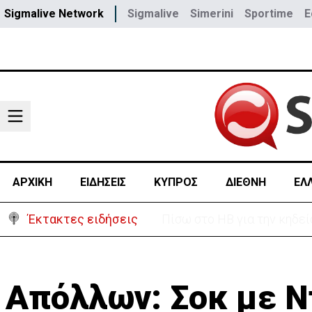
Sigmalive Network
Sigmalive
Simerini
Sportime
E
ΑΡΧΙΚΗ
ΕΙΔΗΣΕΙΣ
ΚΥΠΡΟΣ
ΔΙΕΘΝΗ
ΕΛ
Έκτακτες ειδήσεις
«Ήταν πολύ στενά.. οπότε
Απόλλων: Σοκ με Ν