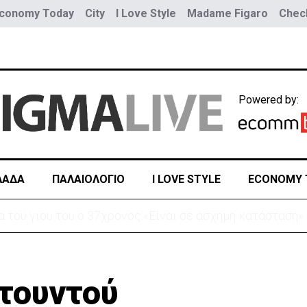
conomy Today
City
I Love Style
Madame Figaro
Check
Powered by:
ΛΑΔΑ
ΠΑΛΑΙΟΛΟΓΙΟ
I LOVE STYLE
ECONOMY 
 κατεβήκαμε και σταθήκαμε ακριβώς πάνω απ’ το πτώμα
τουντού