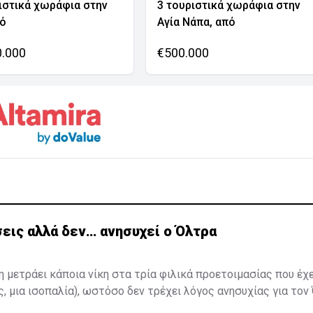
ιστικά χωράφια στην
3 τουριστικά χωράφια στην
νό
Αγία Νάπα, από
0.000
€500.000
εις αλλά δεν… ανησυχεί ο Όλτρα
η μετράει κάποια νίκη στα τρία φιλικά προετοιμασίας που έχ
ς, μια ισοπαλία), ωστόσο δεν τρέχει λόγος ανησυχίας για τον