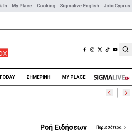
 In
My Place
Cooking
Sigmalive English
JobsCyprus
Sear
TODAY
ΣΗΜΕΡΙΝΗ
MY PLACE
»
Ροή Ειδήσεων
Περισσότερα