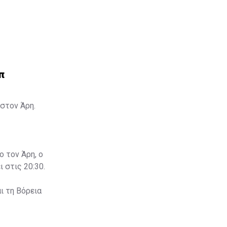
π
στον Άρη.
ο τον Άρη, ο
 στις 20:30.
ι τη Βόρεια