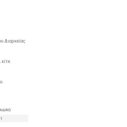
ου Διαρκείας
 είτε
ο.