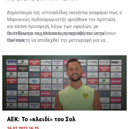
Δημοσίευμα της ιστοσελίδας rassd.ma αναφέρει πως ο
Μαροκινός ποδοσφαιριστής αρνήθηκε την πρόταση
και έκανε προσφυγή, λόγω των οφειλών, με
αποτέλεσμα να χαλάσει η μεταγραφή του στην
Οι άνθρωποι της Hassania προσπάθησαν να πείσουν
Ομόνοια.
τον παίκτη να αποδεχθεί την μεταγραφή για να
επωφεληθεί και ο ίδιος από το ποσό που θα κόστιζε η
μετακίνησή του, αλλά ο παίκτης αρνήθηκε και επέμεινε
να λύσει το συμβόλαιό του, ώστε να μετακομίσει
ελεύθερα σε οποιαδήποτε νέα ομάδα το τρέχον
καλοκαίρι.
ΑΕΚ: Το «κλειδί» του Σολ
16.07.2023 16:25