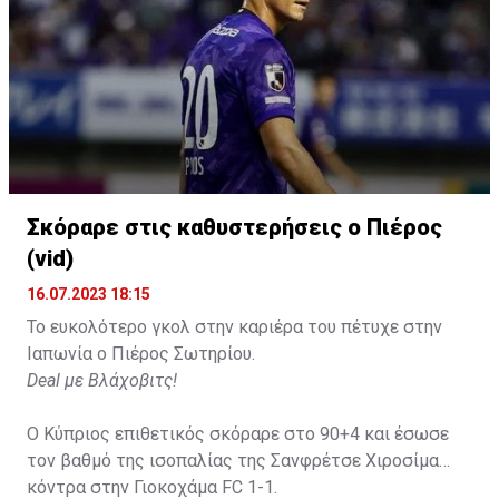
Σκόραρε στις καθυστερήσεις ο Πιέρος
(vid)
16.07.2023 18:15
Το ευκολότερο γκολ στην καριέρα του πέτυχε στην
Ιαπωνία ο Πιέρος Σωτηρίου.
Deal με Βλάχοβιτς!
Ο Κύπριος επιθετικός σκόραρε στο 90+4 και έσωσε
τον βαθμό της ισοπαλίας της Σανφρέτσε Χιροσίμα
κόντρα στην Γιοκοχάμα FC 1-1.