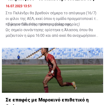
16.07.2023 13:51
Στο Πελένδρι θα βρεθούν σήμερα το απόγευμα (16/7)
οι φίλοι της ΑΕΛ, εκεί όπου η ομάδα πραγματοποιεί το
πρώτο στάδιο της προετοιμασίας της.
•
Έφυγαν δύο, θέλει τέσσερις (πληροφορίες)
Ως σημείο συνάντησης ορίστηκε η Άλασσα, όπου θα
μαζευτούν η ώρα 16:00 και από εκεί θα αναχωρήσουν
με προορισμό το κοινοτικό γήπεδο Πελενδρίου, για να
δώοσυν το παρών τους στην απογευματινή προπόνηση
της ομάδας.
Σε επαφές με Μαροκινό επιθετικό η