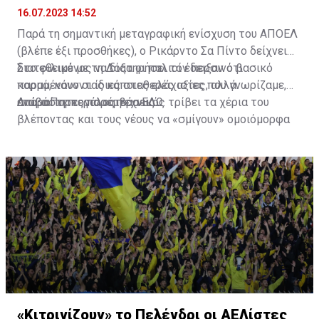
16.07.2023 14:52
Παρά τη σημαντική μεταγραφική ενίσχυση του ΑΠΟΕΛ
(βλέπε έξι προσθήκες), ο Ρικάρντο Σα Πίντο δείχνει
διατεθειμένος να διατηρήσει τον περσινό βασικό
Στο φιλικό με τη Δόξα οι παλιοί έδειξαν ότι
κορμό, κάνοντας κάποιες ελάχιστες, αλλά
παραμένουν οι ίδιες σταθερές αξίες που γνωρίζαμε,
απαραίτητες παρεμβάσεις.
ενώ ο Πορτογάλος τεχνικός τρίβει τα χέρια του
Διαβάστε περισσότερα
ΕΔΩ
.
βλέποντας και τους νέους να «σμίγουν» ομοιόμορφα
στο γήπεδο με το περσινό ρόστερ.
«Κιτρινίζουν» το Πελένδρι οι ΑΕΛίστες