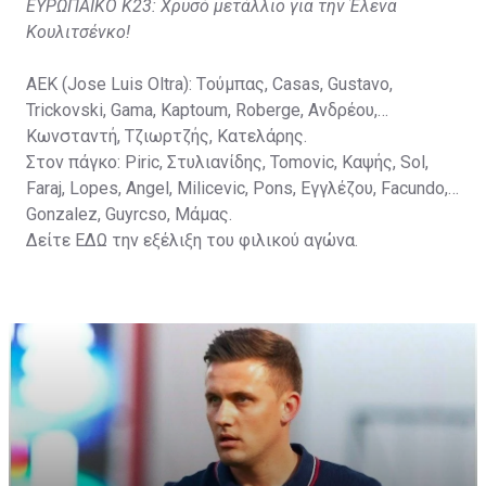
ΕΥΡΩΠΑΪΚΟ Κ23: Χρυσό μετάλλιο για την Έλενα
Κουλιτσένκο!
ΑΕΚ (Jose Luis Oltra): Tούμπας, Casas, Gustavo,
Trickovski, Gama, Κaptoum, Roberge, Aνδρέου,
Κωνσταντή, Τζιωρτζής, Κατελάρης.
Στον πάγκο: Piric, Στυλιανίδης, Tomovic, Καψής, Sol,
Faraj, Lopes, Angel, Milicevic, Pons, Εγγλέζου, Facundo,
Gonzalez, Guyrcso, Μάμας.
Δείτε
ΕΔΩ
την εξέλιξη του φιλικού αγώνα.