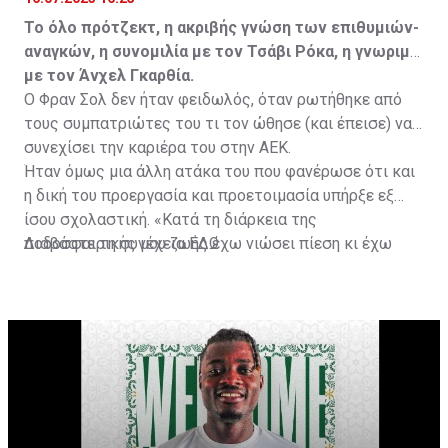
Το όλο πρότζεκτ, η ακριβής γνώση των επιθυμιών-
αναγκών, η συνομιλία με τον Τσάβι Ρόκα, η γνωριμία
με τον Άνχελ Γκαρθία.
Ο Φραν Σολ δεν ήταν φειδωλός, όταν ρωτήθηκε από
τους συμπατριώτες του τι τον ώθησε (και έπεισε) να
συνεχίσει την καριέρα του στην ΑΕΚ.
Ήταν όμως μια άλλη ατάκα του που φανέρωσε ότι και
η δική του προεργασία και προετοιμασία υπήρξε εξ
ίσου σχολαστική. «Κατά τη διάρκεια της
ποδοσφαιρικής μου ζωής έχω νιώσει πίεση κι έχω
Διαβάστε τη συνέχεια
ΕΔΩ
ανταποκριθεί. Πρέπει να κάνω το ίδιο, να σκοράρω
τέρματα που θα βοηθήσουν την ομάδα», δήλωσε ο
31χρονος άσος.