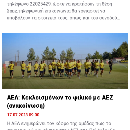
τηλέφωνο 22025429, ώστε να κρατήσουν τη θέση
τους.
Στην τηλεφωνική επικοινωνία θα χρειαστεί να
υποβάλουν τα στοιχεία τους, όπως και του συνοδού
τους. Τα στοιχεία που χρειάζονται είναι:
ονοματεπώνυμο, αριθμός πινακίδας αυτοκινήτου,
κάρτα ΑμεΑ και αριθμός κάρτας φιλάθλου του
συνοδού.»
ΑΕΛ: Κεκλεισμένων το φιλικό με ΑΕΖ
(ανακοίνωση)
17.07.2023 09:00
Η ΑΕΛ ενημερώνει τον κόσμο της ομάδας πως το