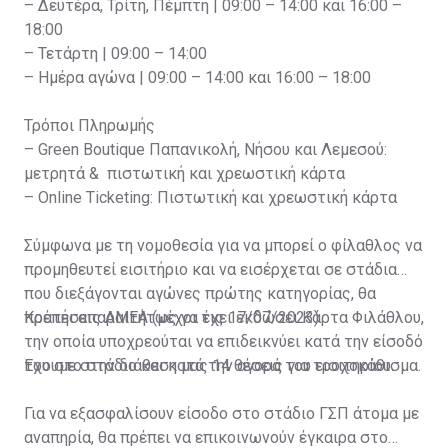
– Δευτέρα, Τρίτη, Πέμπτη | 09:00 – 14:00 και 16:00 –
18:00
– Τετάρτη | 09:00 – 14:00
– Ημέρα αγώνα | 09:00 – 14:00 και 16:00 – 18:00
Τρόποι Πληρωμής
– Green Boutique Παπανικολή, Νήσου και Λεμεσού:
μετρητά & πιστωτική και χρεωστική κάρτα
– Online Ticketing: Πιστωτική και χρεωστική κάρτα
Σύμφωνα με τη νομοθεσία για να μπορεί ο φίλαθλος να
προμηθευτεί εισιτήριο και να εισέρχεται σε στάδια
που διεξάγονται αγώνες πρώτης κατηγορίας, θα
πρέπει απαραιτήτως να έχει εκδώσει Κάρτα Φιλάθλου,
Κρατήσεις ΑΜΕΑ (μέχρι τις 17/07/2023)
την οποία υποχρεούται να επιδεικνύει κατά την είσοδό
του στο στάδιο και κατά την αγορά του εισιτηρίου.
Έχουμε στην διάθεση μας 14 θέσεις για τροχοκάθισμα.
Για να εξασφαλίσουν είσοδο στο στάδιο ΓΣΠ άτομα με
αναπηρία, θα πρέπει να επικοινωνούν έγκαιρα στο