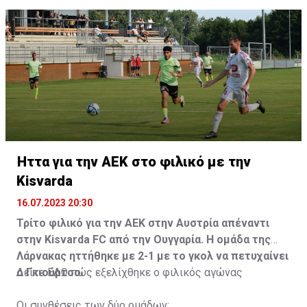
Ήττα για την ΑΕΚ στο φιλικό με την
Kisvarda
16.07.2023 20:30
Τρίτο φιλικό για την ΑΕΚ στην Αυστρία απέναντι
στην Kisvarda FC από την Ουγγαρία. Η ομάδα της
Λάρνακας ηττήθηκε με 2-1 με το γκολ να πετυχαίνει
ο Γκιούρτσο.
Δείτε
ΕΔΩ
πώς εξελίχθηκε ο φιλικός αγώνας
Οι συνθέσεις των δύο ομάδων: