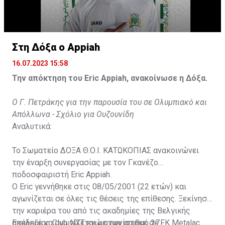
Στη Δόξα ο Appiah
16.07.2023 15:58
Την απόκτηση του Eric Appiah, ανακοίνωσε η Δόξα.
Ο Γ. Πετράκης για την παρουσία του σε Ολυμπιακό και
Απόλλωνα - Σχόλιο για Ουζουνίδη
Αναλυτικά:
Το Σωματείο ΔΟΞΑ Θ.Ο.Ι. ΚΑΤΩΚΟΠΙΑΣ ανακοινώνει
την έναρξη συνεργασίας με τον Γκανέζο
ποδοσφαιριστή Eric Appiah.
Ο Eric γεννήθηκε στις 08/05/2001 (22 ετών) και
αγωνίζεται σε όλες τις θέσεις της επίθεσης. Ξεκίνησε
την καριέρα του από τις ακαδημίες της Βελγικής
ακαδημίας Club NXT ενώ αγωνίστηκε σε FK Metalac
Επέλεξε να αγωνίζεται με τον αριθμό 27.