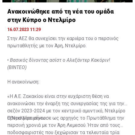
Ανακοινώθηκε από τη νέα του ομάδα
στην Κύπρο ο Ντελμίρο
16.07.2023 11:29
Στην ΑΕΖ θα συνεχίσει την καριέρα του ο περσινός
πρωταθλητής με τον Άρη, Ντελμίρο.
•
Βασικός δίνοντας ασίστ ο Αλεξάντερ Κακόριν!
(ΒΙΝΤΕΟ)
Η ανακοίνωση:
«Η Α.Ε. Ζακακίου είναι στην ευχάριστη θέση να
ανακοινώσει την έναρξη της συνεργασίας της για την
σεζόν 2023-2024 με τον κεντρικό αμυντικό, Ντελμίρο
Έβορα Νασιμέντο.
Ο Ντελμίρο σήκωσε ως αρχηγός το Πρωτάθλημα την
περσινή χρονιά με τον Άρη Λεμεσού. Ήταν από τους
ποδοσφαιριστές που ξεχώρισαν τα τελευταία τρία