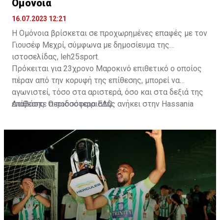
Ομόνοια
16.07.2023 12:21
Η Ομόνοια βρίσκεται σε προχωρημένες επαφές με τον
Γιουσέφ Μεχρί, σύμφωνα με δημοσίευμα της
ιστοσελίδας, leh25sport.
Πρόκειται για 23χρονο Μαροκινό επιθετικό ο οποίος
πέραν από την κορυφή της επίθεσης, μπορεί να
αγωνιστεί, τόσο στα αριστερά, όσο και στα δεξιά της
επίθεσης. Ο ποδοσφαιριστής ανήκει στην Hassania
Διαβάστε περισσότερα
ΕΔΩ
.
d'Agadir με την οποία διατηρεί συμβόλαιο μέχρι το
2026.