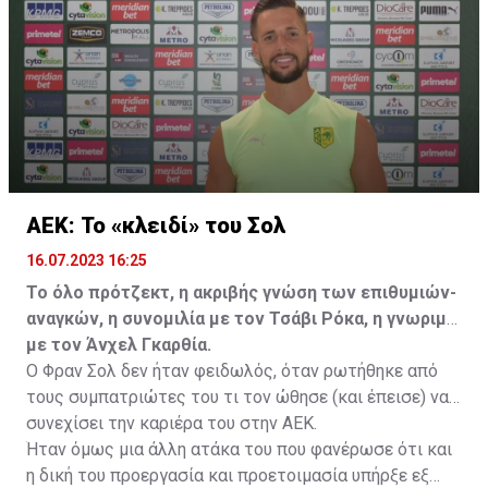
να λύσει το συμβόλαιό του, ώστε να μετακομίσει
ελεύθερα σε οποιαδήποτε νέα ομάδα το τρέχον
καλοκαίρι.
ΑΕΚ: Το «κλειδί» του Σολ
16.07.2023 16:25
Το όλο πρότζεκτ, η ακριβής γνώση των επιθυμιών-
αναγκών, η συνομιλία με τον Τσάβι Ρόκα, η γνωριμία
με τον Άνχελ Γκαρθία.
Ο Φραν Σολ δεν ήταν φειδωλός, όταν ρωτήθηκε από
τους συμπατριώτες του τι τον ώθησε (και έπεισε) να
συνεχίσει την καριέρα του στην ΑΕΚ.
Ήταν όμως μια άλλη ατάκα του που φανέρωσε ότι και
η δική του προεργασία και προετοιμασία υπήρξε εξ