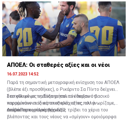
ΑΠΟΕΛ: Οι σταθερές αξίες και οι νέοι
16.07.2023 14:52
Παρά τη σημαντική μεταγραφική ενίσχυση του ΑΠΟΕΛ
(βλέπε έξι προσθήκες), ο Ρικάρντο Σα Πίντο δείχνει
διατεθειμένος να διατηρήσει τον περσινό βασικό
Στο φιλικό με τη Δόξα οι παλιοί έδειξαν ότι
κορμό, κάνοντας κάποιες ελάχιστες, αλλά
παραμένουν οι ίδιες σταθερές αξίες που γνωρίζαμε,
απαραίτητες παρεμβάσεις.
ενώ ο Πορτογάλος τεχνικός τρίβει τα χέρια του
Διαβάστε περισσότερα
ΕΔΩ
.
βλέποντας και τους νέους να «σμίγουν» ομοιόμορφα
στο γήπεδο με το περσινό ρόστερ.