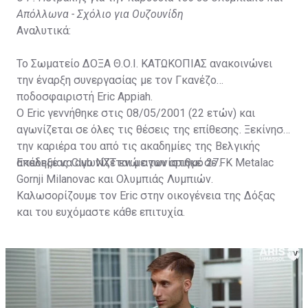
Απόλλωνα - Σχόλιο για Ουζουνίδη
Αναλυτικά:
Το Σωματείο ΔΟΞΑ Θ.Ο.Ι. ΚΑΤΩΚΟΠΙΑΣ ανακοινώνει
την έναρξη συνεργασίας με τον Γκανέζο
ποδοσφαιριστή Eric Appiah.
Ο Eric γεννήθηκε στις 08/05/2001 (22 ετών) και
αγωνίζεται σε όλες τις θέσεις της επίθεσης. Ξεκίνησε
την καριέρα του από τις ακαδημίες της Βελγικής
ακαδημίας Club NXT ενώ αγωνίστηκε σε FK Metalac
Επέλεξε να αγωνίζεται με τον αριθμό 27.
Gornji Milanovac και Ολυμπιάς Λυμπιών.
Καλωσορίζουμε τον Eric στην οικογένεια της Δόξας
και του ευχόμαστε κάθε επιτυχία.