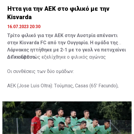
Ήττα για την ΑΕΚ στο φιλικό με την
Kisvarda
16.07.2023 20:30
Τρίτο φιλικό για την ΑΕΚ στην Αυστρία απέναντι
στην Kisvarda FC από την Ουγγαρία. Η ομάδα της
Λάρνακας ηττήθηκε με 2-1 με το γκολ να πετυχαίνει
ο Γκιούρτσο.
Δείτε
ΕΔΩ
πώς εξελίχθηκε ο φιλικός αγώνας
Οι συνθέσεις των δύο ομάδων:
ΑΕΚ (Jose Luis Oltra): Tούμπας, Casas (65' Facundo),
Gustavo (65' Pons), Trickovski (65' Lopes), Gama (65'
Gyurcso), Κaptoum (46' Καψής (65' Mάμας), Roberge (65'
Tomovic), Aνδρέου (65' Angel) , Κωνσταντή (65' Sol),
Τζιωρτζής (65' Faraj), Κατελάρης (65' Milicevic).
Στον πάγκο: Piric, Στυλιανίδης, Tomovic, Καψής, Sol,