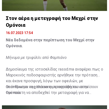
Η δημοσίευση κοινοποιήθηκε από το χρήστη サンフレッチェ広島 (@
Στον αέρα η μετεγραφή του Μεχρί στην
Ομόνοια
16.07.2023 17:54
Νέα δεδομένα στην περίπτωση του Μεχρί στην
Ομόνοια.
Μήνυμα με τριφύλλι από Φαμπιάνο
Δημοσίευμα της ιστοσελίδας rassd.ma αναφέρει πως ο
Μαροκινός ποδοσφαιριστής αρνήθηκε την πρόταση
και έκανε προσφυγή, λόγω των οφειλών, με
αποτέλεσμα να χαλάσει η μεταγραφή του στην
Οι άνθρωποι της Hassania προσπάθησαν να πείσουν
Ομόνοια.
τον παίκτη να αποδεχθεί την μεταγραφή για να
επωφεληθεί και ο ίδιος από το ποσό που θα κόστιζε η
μετακίνησή του, αλλά ο παίκτης αρνήθηκε και επέμεινε