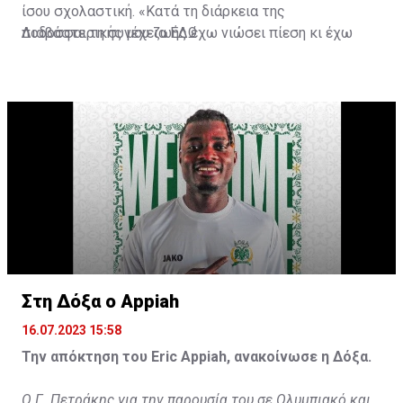
ίσου σχολαστική. «Κατά τη διάρκεια της
ποδοσφαιρικής μου ζωής έχω νιώσει πίεση κι έχω
Διαβάστε τη συνέχεια
ΕΔΩ
ανταποκριθεί. Πρέπει να κάνω το ίδιο, να σκοράρω
τέρματα που θα βοηθήσουν την ομάδα», δήλωσε ο
31χρονος άσος.
Στη Δόξα ο Appiah
16.07.2023 15:58
Την απόκτηση του Eric Appiah, ανακοίνωσε η Δόξα.
Ο Γ. Πετράκης για την παρουσία του σε Ολυμπιακό και