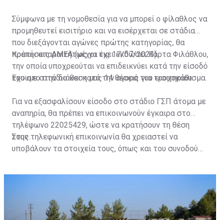
Σύμφωνα με τη νομοθεσία για να μπορεί ο φίλαθλος να
προμηθευτεί εισιτήριο και να εισέρχεται σε στάδια
που διεξάγονται αγώνες πρώτης κατηγορίας, θα
πρέπει απαραιτήτως να έχει εκδώσει Κάρτα Φιλάθλου,
Κρατήσεις ΑΜΕΑ (μέχρι τις 17/07/2023)
την οποία υποχρεούται να επιδεικνύει κατά την είσοδό
του στο στάδιο και κατά την αγορά του εισιτηρίου.
Έχουμε στην διάθεση μας 14 θέσεις για τροχοκάθισμα.
Για να εξασφαλίσουν είσοδο στο στάδιο ΓΣΠ άτομα με
αναπηρία, θα πρέπει να επικοινωνούν έγκαιρα στο
τηλέφωνο 22025429, ώστε να κρατήσουν τη θέση
τους.
Στην τηλεφωνική επικοινωνία θα χρειαστεί να
υποβάλουν τα στοιχεία τους, όπως και του συνοδού
τους. Τα στοιχεία που χρειάζονται είναι:
ονοματεπώνυμο, αριθμός πινακίδας αυτοκινήτου,
κάρτα ΑμεΑ και αριθμός κάρτας φιλάθλου του
συνοδού.»