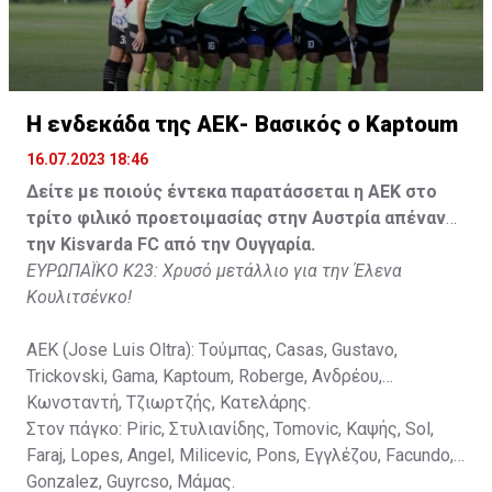
Faraj, Lopes, Angel, Milicevic, Pons, Εγγλέζου, Facundo,
Gonzalez, Guyrcso, Μάμας.
Κisvarda FC (Milos Kruscic): Kovacs, Navratil, Raul, Szor,
Lippai, Alic, Kormendi, Makowski, Czekus, Ilievski,
H ενδεκάδα της ΑΕΚ- Βασικός ο Kaptoum
Spasic.
16.07.2023 18:46
Στον πάγκο: Petkovic, Cipetic, Kovasic, Jovicic, Szeles,
Δείτε με ποιούς έντεκα παρατάσσεται η ΑΕΚ στο
Vida, Otvos, Lucas, Camas, Mesanovic.
τρίτο φιλικό προετοιμασίας στην Αυστρία απέναντι
την Kisvarda FC από την Ουγγαρία.
ΕΥΡΩΠΑΪΚΟ Κ23: Χρυσό μετάλλιο για την Έλενα
Κουλιτσένκο!
ΑΕΚ (Jose Luis Oltra): Tούμπας, Casas, Gustavo,
Trickovski, Gama, Κaptoum, Roberge, Aνδρέου,
Κωνσταντή, Τζιωρτζής, Κατελάρης.
Στον πάγκο: Piric, Στυλιανίδης, Tomovic, Καψής, Sol,
Faraj, Lopes, Angel, Milicevic, Pons, Εγγλέζου, Facundo,
Gonzalez, Guyrcso, Μάμας.