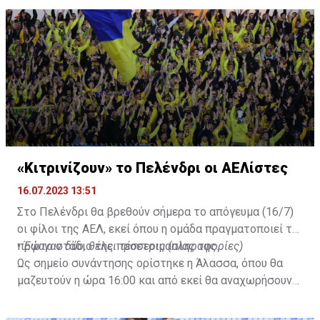
«Κιτρινίζουν» το Πελένδρι οι ΑΕΛίστες
16.07.2023 13:51
Στο Πελένδρι θα βρεθούν σήμερα το απόγευμα (16/7)
οι φίλοι της ΑΕΛ, εκεί όπου η ομάδα πραγματοποιεί το
πρώτο στάδιο της προετοιμασίας της.
•
Έφυγαν δύο, θέλει τέσσερις (πληροφορίες)
Ως σημείο συνάντησης ορίστηκε η Άλασσα, όπου θα
μαζευτούν η ώρα 16:00 και από εκεί θα αναχωρήσουν
με προορισμό το κοινοτικό γήπεδο Πελενδρίου, για να
δώοσυν το παρών τους στην απογευματινή προπόνηση