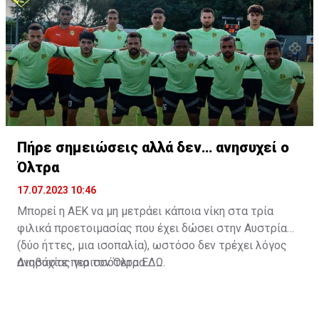
Πήρε σημειώσεις αλλά δεν… ανησυχεί ο
Όλτρα
17.07.2023 10:46
Μπορεί η ΑΕΚ να μη μετράει κάποια νίκη στα τρία
φιλικά προετοιμασίας που έχει δώσει στην Αυστρία
(δύο ήττες, μια ισοπαλία), ωστόσο δεν τρέχει λόγος
ανησυχίας για τον Όλτρα.
Διαβάστε περισσότερα
ΕΔΩ
.