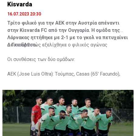
Kisvarda
16.07.2023 20:30
Τρίτο φιλικό για την ΑΕΚ στην Αυστρία απέναντι
στην Kisvarda FC από την Ουγγαρία. Η ομάδα της
Λάρνακας ηττήθηκε με 2-1 με το γκολ να πετυχαίνει
ο Γκιούρτσο.
Δείτε
ΕΔΩ
πώς εξελίχθηκε ο φιλικός αγώνας
Οι συνθέσεις των δύο ομάδων:
ΑΕΚ (Jose Luis Oltra): Tούμπας, Casas (65' Facundo),
Gustavo (65' Pons), Trickovski (65' Lopes), Gama (65'
Gyurcso), Κaptoum (46' Καψής (65' Mάμας), Roberge (65'
Tomovic), Aνδρέου (65' Angel) , Κωνσταντή (65' Sol),
Τζιωρτζής (65' Faraj), Κατελάρης (65' Milicevic).
Στον πάγκο: Piric, Στυλιανίδης, Tomovic, Καψής, Sol,
Faraj, Lopes, Angel, Milicevic, Pons, Εγγλέζου, Facundo,
Gonzalez, Guyrcso, Μάμας.