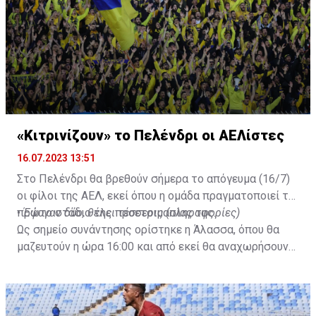
«Κιτρινίζουν» το Πελένδρι οι ΑΕΛίστες
16.07.2023 13:51
Στο Πελένδρι θα βρεθούν σήμερα το απόγευμα (16/7)
οι φίλοι της ΑΕΛ, εκεί όπου η ομάδα πραγματοποιεί το
πρώτο στάδιο της προετοιμασίας της.
•
Έφυγαν δύο, θέλει τέσσερις (πληροφορίες)
Ως σημείο συνάντησης ορίστηκε η Άλασσα, όπου θα
μαζευτούν η ώρα 16:00 και από εκεί θα αναχωρήσουν
με προορισμό το κοινοτικό γήπεδο Πελενδρίου, για να
δώοσυν το παρών τους στην απογευματινή προπόνηση
της ομάδας.