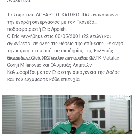
Αναλυτικά:
Το Σωματείο ΔΟΞΑ Θ.Ο.Ι. ΚΑΤΩΚΟΠΙΑΣ ανακοινώνει
την έναρξη συνεργασίας με τον Γκανέζο
ποδοσφαιριστή Eric Appiah.
Ο Eric γεννήθηκε στις 08/05/2001 (22 ετών) και
αγωνίζεται σε όλες τις θέσεις της επίθεσης. Ξεκίνησε
την καριέρα του από τις ακαδημίες της Βελγικής
ακαδημίας Club NXT ενώ αγωνίστηκε σε FK Metalac
Επέλεξε να αγωνίζεται με τον αριθμό 27.
Gornji Milanovac και Ολυμπιάς Λυμπιών.
Καλωσορίζουμε τον Eric στην οικογένεια της Δόξας
και του ευχόμαστε κάθε επιτυχία.