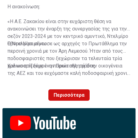
Η ανακοίνωση:
«Η Α.Ε. Ζακακίου είναι στην ευχάριστη θέση να
ανακοινώσει την έναρξη της συνεργασίας της για την
σεζόν 2023-2024 με τον κεντρικό αμυντικό, Ντελμίρο
Έβορα Νασιμέντο.
Ο Ντελμίρο σήκωσε ως αρχηγός το Πρωτάθλημα την
περσινή χρονιά με τον Άρη Λεμεσού. Ήταν από τους
ποδοσφαιριστές που ξεχώρισαν τα τελευταία τρία
χρόνια στη ξέφρενη πορεία της ομάδας.
Καλωσορίζουμε έναν Πρωταθλητή στην οικογένεια
της ΑΕΖ και του ευχόμαστε καλή ποδοσφαιρική χρονιά
με τα χρώματα της ομάδας μας!»
Περισσότερα