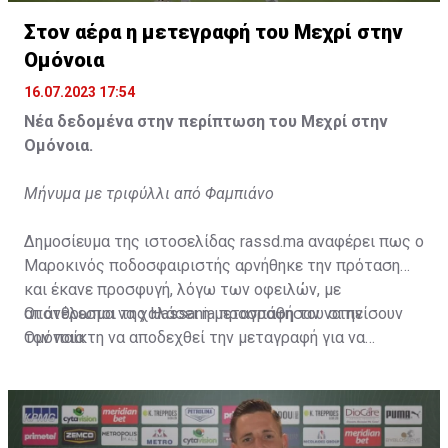
Η δημοσίευση κοινοποιήθηκε από το χρήστη サンフレッチェ広島 (@
Στον αέρα η μετεγραφή του Μεχρί στην
Ομόνοια
16.07.2023 17:54
Νέα δεδομένα στην περίπτωση του Μεχρί στην
Ομόνοια.
Μήνυμα με τριφύλλι από Φαμπιάνο
Δημοσίευμα της ιστοσελίδας rassd.ma αναφέρει πως ο
Μαροκινός ποδοσφαιριστής αρνήθηκε την πρόταση
και έκανε προσφυγή, λόγω των οφειλών, με
αποτέλεσμα να χαλάσει η μεταγραφή του στην
Οι άνθρωποι της Hassania προσπάθησαν να πείσουν
Ομόνοια.
τον παίκτη να αποδεχθεί την μεταγραφή για να
επωφεληθεί και ο ίδιος από το ποσό που θα κόστιζε η
μετακίνησή του, αλλά ο παίκτης αρνήθηκε και επέμεινε
να λύσει το συμβόλαιό του, ώστε να μετακομίσει
ελεύθερα σε οποιαδήποτε νέα ομάδα το τρέχον