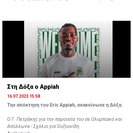
ανταποκριθεί. Πρέπει να κάνω το ίδιο, να σκοράρω
τέρματα που θα βοηθήσουν την ομάδα», δήλωσε ο
31χρονος άσος.
Στη Δόξα ο Appiah
16.07.2023 15:58
Την απόκτηση του Eric Appiah, ανακοίνωσε η Δόξα.
Ο Γ. Πετράκης για την παρουσία του σε Ολυμπιακό και
Απόλλωνα - Σχόλιο για Ουζουνίδη