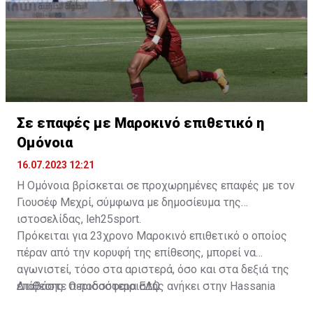
Σε επαφές με Μαροκινό επιθετικό η
Ομόνοια
16.07.2023 12:21
Η Ομόνοια βρίσκεται σε προχωρημένες επαφές με τον
Γιουσέφ Μεχρί, σύμφωνα με δημοσίευμα της
ιστοσελίδας, leh25sport.
Πρόκειται για 23χρονο Μαροκινό επιθετικό ο οποίος
πέραν από την κορυφή της επίθεσης, μπορεί να
αγωνιστεί, τόσο στα αριστερά, όσο και στα δεξιά της
επίθεσης. Ο ποδοσφαιριστής ανήκει στην Hassania
Διαβάστε περισσότερα
ΕΔΩ
.
d'Agadir με την οποία διατηρεί συμβόλαιο μέχρι το