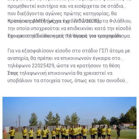
προμηθευτεί εισιτήριο και να εισέρχεται σε στάδια
που διεξάγονται αγώνες πρώτης κατηγορίας, θα
πρέπει απαραιτήτως να έχει εκδώσει Κάρτα Φιλάθλου,
Κρατήσεις ΑΜΕΑ (μέχρι τις 17/07/2023)
την οποία υποχρεούται να επιδεικνύει κατά την είσοδό
του στο στάδιο και κατά την αγορά του εισιτηρίου.
Έχουμε στην διάθεση μας 14 θέσεις για τροχοκάθισμα.
Για να εξασφαλίσουν είσοδο στο στάδιο ΓΣΠ άτομα με
αναπηρία, θα πρέπει να επικοινωνούν έγκαιρα στο
τηλέφωνο 22025429, ώστε να κρατήσουν τη θέση
τους.
Στην τηλεφωνική επικοινωνία θα χρειαστεί να
υποβάλουν τα στοιχεία τους, όπως και του συνοδού
τους. Τα στοιχεία που χρειάζονται είναι:
ονοματεπώνυμο, αριθμός πινακίδας αυτοκινήτου,
κάρτα ΑμεΑ και αριθμός κάρτας φιλάθλου του
συνοδού.»