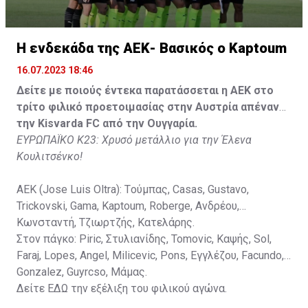
Κisvarda FC (Milos Kruscic): Kovacs, Navratil, Raul, Szor,
Lippai, Alic, Kormendi, Makowski, Czekus, Ilievski,
H ενδεκάδα της ΑΕΚ- Βασικός ο Kaptoum
Spasic.
16.07.2023 18:46
Στον πάγκο: Petkovic, Cipetic, Kovasic, Jovicic, Szeles,
Δείτε με ποιούς έντεκα παρατάσσεται η ΑΕΚ στο
Vida, Otvos, Lucas, Camas, Mesanovic.
τρίτο φιλικό προετοιμασίας στην Αυστρία απέναντι
την Kisvarda FC από την Ουγγαρία.
ΕΥΡΩΠΑΪΚΟ Κ23: Χρυσό μετάλλιο για την Έλενα
Κουλιτσένκο!
ΑΕΚ (Jose Luis Oltra): Tούμπας, Casas, Gustavo,
Trickovski, Gama, Κaptoum, Roberge, Aνδρέου,
Κωνσταντή, Τζιωρτζής, Κατελάρης.
Στον πάγκο: Piric, Στυλιανίδης, Tomovic, Καψής, Sol,
Faraj, Lopes, Angel, Milicevic, Pons, Εγγλέζου, Facundo,
Gonzalez, Guyrcso, Μάμας.
Δείτε
ΕΔΩ
την εξέλιξη του φιλικού αγώνα.