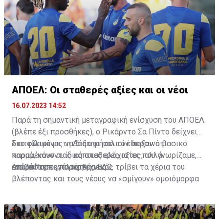
ΑΠΟΕΛ: Οι σταθερές αξίες και οι νέοι
16.07.2023 14:52
Παρά τη σημαντική μεταγραφική ενίσχυση του ΑΠΟΕΛ
(βλέπε έξι προσθήκες), ο Ρικάρντο Σα Πίντο δείχνει
διατεθειμένος να διατηρήσει τον περσινό βασικό
Στο φιλικό με τη Δόξα οι παλιοί έδειξαν ότι
κορμό, κάνοντας κάποιες ελάχιστες, αλλά
παραμένουν οι ίδιες σταθερές αξίες που γνωρίζαμε,
απαραίτητες παρεμβάσεις.
ενώ ο Πορτογάλος τεχνικός τρίβει τα χέρια του
Διαβάστε περισσότερα
ΕΔΩ
.
βλέποντας και τους νέους να «σμίγουν» ομοιόμορφα
στο γήπεδο με το περσινό ρόστερ.