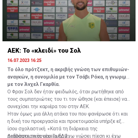
καλοκαίρι.
ΑΕΚ: Το «κλειδί» του Σολ
16.07.2023 16:25
Το όλο πρότζεκτ, η ακριβής γνώση των επιθυμιών-
αναγκών, η συνομιλία με τον Τσάβι Ρόκα, η γνωριμία
με τον Άνχελ Γκαρθία.
Ο Φραν Σολ δεν ήταν φειδωλός, όταν ρωτήθηκε από
τους συμπατριώτες του τι τον ώθησε (και έπεισε) να
συνεχίσει την καριέρα του στην ΑΕΚ.
Ήταν όμως μια άλλη ατάκα του που φανέρωσε ότι και
η δική του προεργασία και προετοιμασία υπήρξε εξ
ίσου σχολαστική. «Κατά τη διάρκεια της
ποδοσφαιρικής μου ζωής έχω νιώσει πίεση κι έχω
Διαβάστε τη συνέχεια
ΕΔΩ