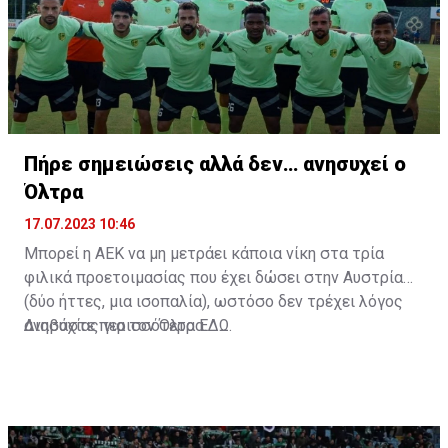
Πήρε σημειώσεις αλλά δεν… ανησυχεί ο
Όλτρα
17.07.2023 10:46
Μπορεί η ΑΕΚ να μη μετράει κάποια νίκη στα τρία
φιλικά προετοιμασίας που έχει δώσει στην Αυστρία
(δύο ήττες, μια ισοπαλία), ωστόσο δεν τρέχει λόγος
ανησυχίας για τον Όλτρα.
Διαβάστε περισσότερα
ΕΔΩ
.