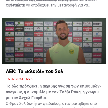
Ομόνοια.
τον παίκτη να αποδεχθεί την μεταγραφή για να
επωφεληθεί και ο ίδιος από το ποσό που θα κόστιζε η
μετακίνησή του, αλλά ο παίκτης αρνήθηκε και επέμεινε
να λύσει το συμβόλαιό του, ώστε να μετακομίσει
ελεύθερα σε οποιαδήποτε νέα ομάδα το τρέχον
καλοκαίρι.
ΑΕΚ: Το «κλειδί» του Σολ
16.07.2023 16:25
Το όλο πρότζεκτ, η ακριβής γνώση των επιθυμιών-
αναγκών, η συνομιλία με τον Τσάβι Ρόκα, η γνωριμία
με τον Άνχελ Γκαρθία.
Ο Φραν Σολ δεν ήταν φειδωλός, όταν ρωτήθηκε από