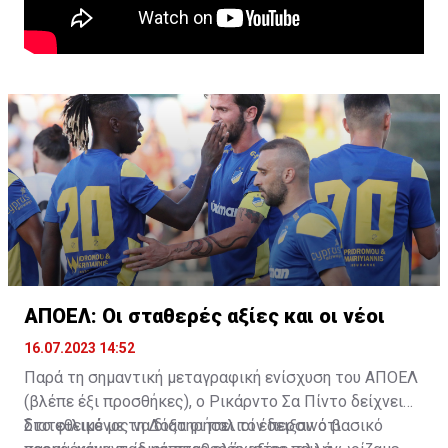
ΑΠΟΕΛ: Οι σταθερές αξίες και οι νέοι
16.07.2023 14:52
Παρά τη σημαντική μεταγραφική ενίσχυση του ΑΠΟΕΛ
(βλέπε έξι προσθήκες), ο Ρικάρντο Σα Πίντο δείχνει
διατεθειμένος να διατηρήσει τον περσινό βασικό
Στο φιλικό με τη Δόξα οι παλιοί έδειξαν ότι