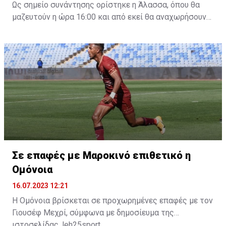
Ως σημείο συνάντησης ορίστηκε η Άλασσα, όπου θα
μαζευτούν η ώρα 16:00 και από εκεί θα αναχωρήσουν
με προορισμό το κοινοτικό γήπεδο Πελενδρίου, για να
δώοσυν το παρών τους στην απογευματινή προπόνηση
της ομάδας.
Σε επαφές με Μαροκινό επιθετικό η
Ομόνοια
16.07.2023 12:21
Η Ομόνοια βρίσκεται σε προχωρημένες επαφές με τον
Γιουσέφ Μεχρί, σύμφωνα με δημοσίευμα της
ιστοσελίδας, leh25sport.