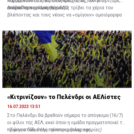
κορμό, κάνοντας κάποιες ελάχιστες, αλλά
παραμένουν οι ίδιες σταθερές αξίες που γνωρίζαμε,
απαραίτητες παρεμβάσεις.
ενώ ο Πορτογάλος τεχνικός τρίβει τα χέρια του
Διαβάστε περισσότερα
ΕΔΩ
.
βλέποντας και τους νέους να «σμίγουν» ομοιόμορφα
στο γήπεδο με το περσινό ρόστερ.
«Κιτρινίζουν» το Πελένδρι οι ΑΕΛίστες
16.07.2023 13:51
Στο Πελένδρι θα βρεθούν σήμερα το απόγευμα (16/7)
οι φίλοι της ΑΕΛ, εκεί όπου η ομάδα πραγματοποιεί το
πρώτο στάδιο της προετοιμασίας της.
•
Έφυγαν δύο, θέλει τέσσερις (πληροφορίες)