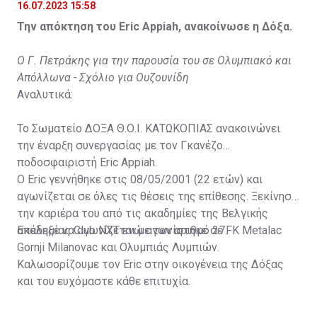
16.07.2023 15:58
Την απόκτηση του Eric Appiah, ανακοίνωσε η Δόξα.
Ο Γ. Πετράκης για την παρουσία του σε Ολυμπιακό και
Απόλλωνα - Σχόλιο για Ουζουνίδη
Αναλυτικά:
Το Σωματείο ΔΟΞΑ Θ.Ο.Ι. ΚΑΤΩΚΟΠΙΑΣ ανακοινώνει
την έναρξη συνεργασίας με τον Γκανέζο
ποδοσφαιριστή Eric Appiah.
Ο Eric γεννήθηκε στις 08/05/2001 (22 ετών) και
αγωνίζεται σε όλες τις θέσεις της επίθεσης. Ξεκίνησε
την καριέρα του από τις ακαδημίες της Βελγικής
ακαδημίας Club NXT ενώ αγωνίστηκε σε FK Metalac
Επέλεξε να αγωνίζεται με τον αριθμό 27.
Gornji Milanovac και Ολυμπιάς Λυμπιών.
Καλωσορίζουμε τον Eric στην οικογένεια της Δόξας
και του ευχόμαστε κάθε επιτυχία.