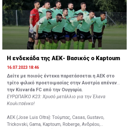
Τζιωρτζής (65' Faraj), Κατελάρης (65' Milicevic).
Στον πάγκο: Piric, Στυλιανίδης, Tomovic, Καψής, Sol,
Faraj, Lopes, Angel, Milicevic, Pons, Εγγλέζου, Facundo,
Gonzalez, Guyrcso, Μάμας.
Κisvarda FC (Milos Kruscic): Kovacs, Navratil, Raul, Szor,
Lippai, Alic, Kormendi, Makowski, Czekus, Ilievski,
H ενδεκάδα της ΑΕΚ- Βασικός ο Kaptoum
Spasic.
16.07.2023 18:46
Στον πάγκο: Petkovic, Cipetic, Kovasic, Jovicic, Szeles,
Δείτε με ποιούς έντεκα παρατάσσεται η ΑΕΚ στο
Vida, Otvos, Lucas, Camas, Mesanovic.
τρίτο φιλικό προετοιμασίας στην Αυστρία απέναντι
την Kisvarda FC από την Ουγγαρία.
ΕΥΡΩΠΑΪΚΟ Κ23: Χρυσό μετάλλιο για την Έλενα
Κουλιτσένκο!
ΑΕΚ (Jose Luis Oltra): Tούμπας, Casas, Gustavo,
Trickovski, Gama, Κaptoum, Roberge, Aνδρέου,