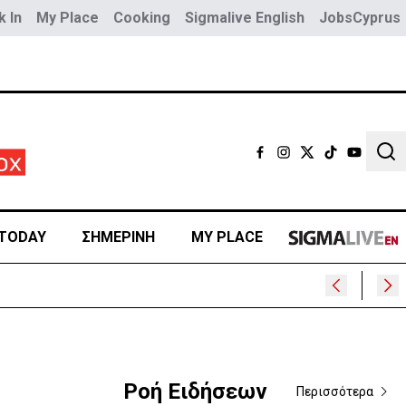
 In
My Place
Cooking
Sigmalive English
JobsCyprus
Sear
TODAY
ΣΗΜΕΡΙΝΗ
MY PLACE
Ροή Ειδήσεων
Περισσότερα