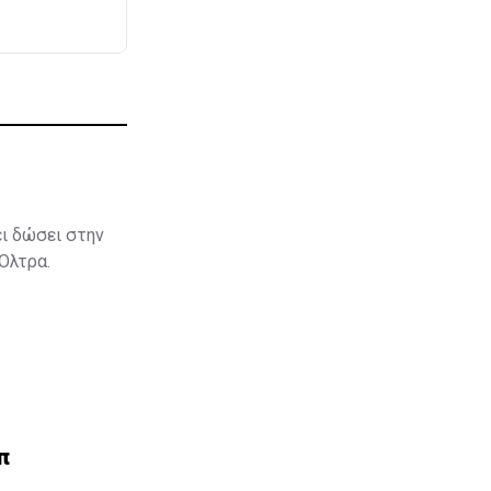
ει δώσει στην
 Όλτρα.
π