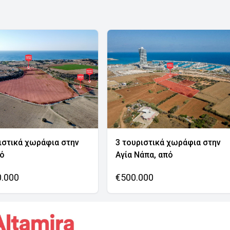
ιστικά χωράφια στην
3 τουριστικά χωράφια στην
νό
Αγία Νάπα, από
0.000
€500.000