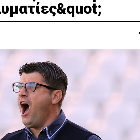
αυματίες&quot;