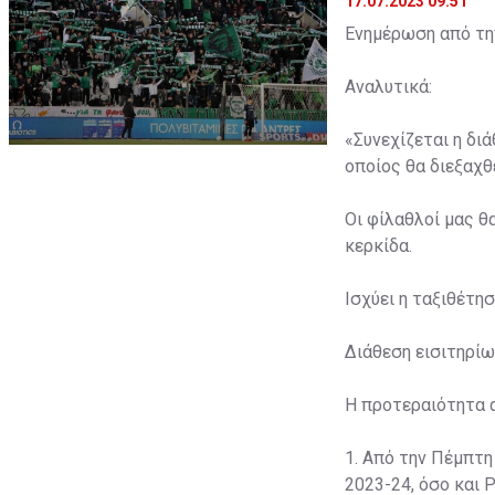
17.07.2023 09:51
Ενημέρωση από την
Αναλυτικά:
«Συνεχίζεται η δι
οποίος θα διεξαχθε
Οι φίλαθλοί μας θ
κερκίδα.
Ισχύει η ταξιθέτη
Διάθεση εισιτηρίω
Η προτεραιότητα 
1. Από την Πέμπτη
2023-24, όσο και P