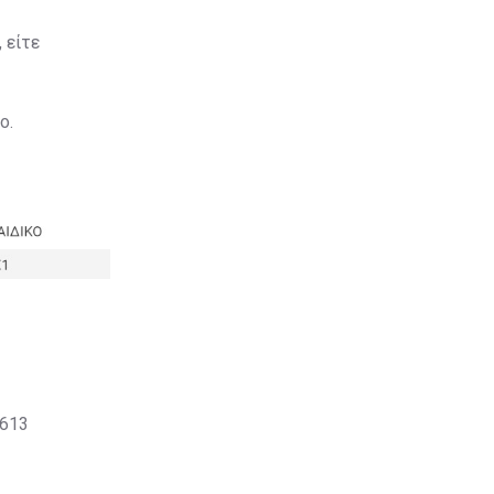
 είτε
ο.
0613