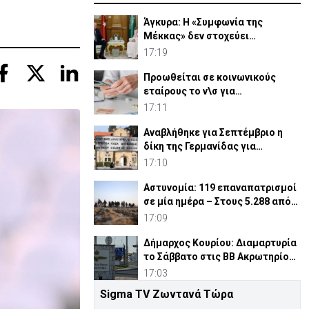
Άγκυρα: Η «Συμφωνία της
Μέκκας» δεν στοχεύει
συγκεκριμένο κράτος
17:19
Προωθείται σε κοινωνικούς
εταίρους το ν\σ για
συνταξιοδοτικό
17:11
Αναβλήθηκε για Σεπτέμβριο η
δίκη της Γερμανίδας για
σφετερισμό ε/κ περιουσιών
17:10
Αστυνομία: 119 επαναπατρισμοί
σε μία ημέρα – Στους 5.288 από
την αρχή του έτου
17:09
Δήμαρχος Κουρίου: Διαμαρτυρία
το Σάββατο στις ΒΒ Ακρωτηρίου
για νέες κεραίες
17:03
Sigma TV Ζωντανά Τώρα
Προς αντικατάσταση το μέλος