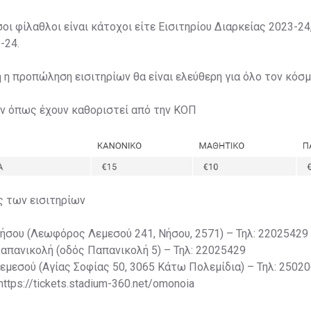
σοι φίλαθλοι είναι κάτοχοι είτε Εισιτηρίου Διαρκείας 2023-24,
-24.
η η προπώληση εισιτηρίων θα είναι ελεύθερη για όλο τον κόσμ
ων όπως έχουν καθοριστεί από την ΚΟΠ
ς των εισιτηρίων
Νήσου (Λεωφόρος Λεμεσού 241, Νήσου, 2571) – Τηλ: 22025429
Παπανικολή (οδός Παπανικολή 5) – Τηλ: 22025429
Λεμεσού (Αγίας Σοφίας 50, 3065 Κάτω Πολεμίδια) – Τηλ: 2502
 https://tickets.stadium-360.net/omonoia