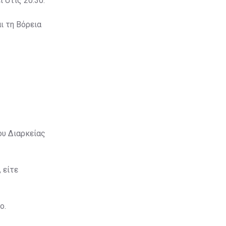
 στις 20:30.
ι τη Βόρεια
ου Διαρκείας
 είτε
ο.