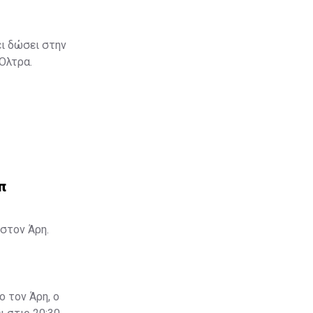
ει δώσει στην
 Όλτρα.
π
στον Άρη.
ο τον Άρη, ο