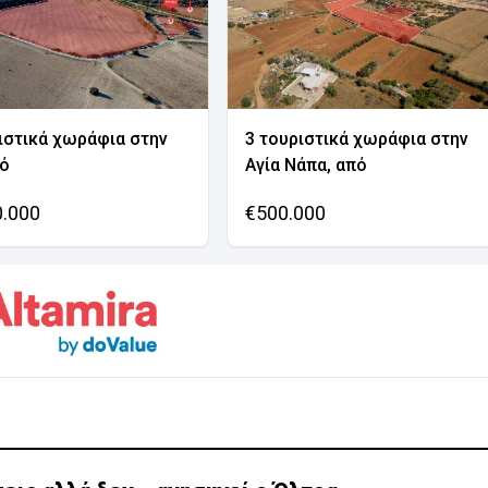
ιστικά χωράφια στην
3 τουριστικά χωράφια στην
νό
Αγία Νάπα, από
0.000
€500.000