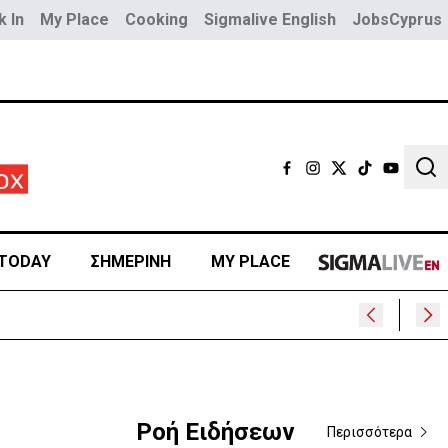
 In
My Place
Cooking
Sigmalive English
JobsCyprus
Sear
TODAY
ΣΗΜΕΡΙΝΗ
MY PLACE
Ροή Ειδήσεων
Περισσότερα