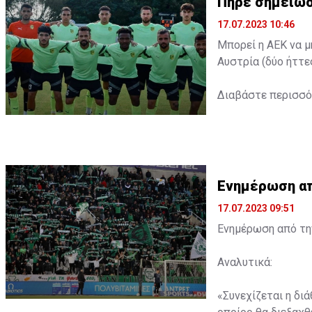
Πήρε σημειώσ
17.07.2023 10:46
Μπορεί η ΑΕΚ να μ
Αυστρία (δύο ήττε
Διαβάστε περισσ
Ενημέρωση από
17.07.2023 09:51
Ενημέρωση από την
Αναλυτικά:
«Συνεχίζεται η δι