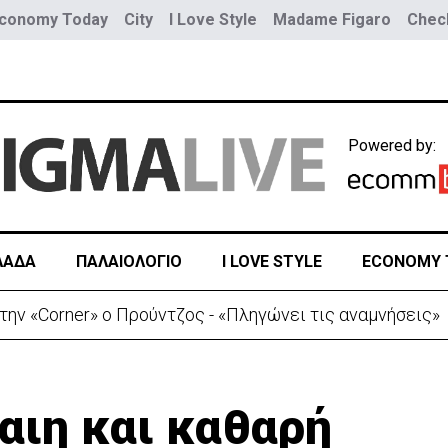
conomy Today
City
I Love Style
Madame Figaro
Check
Powered by:
ΛΑΔΑ
ΠΑΛΑΙΟΛΟΓΙΟ
I LOVE STYLE
ECONOMY 
ην «Corner» o Προύντζος - «Πληγώνει τις αναμνήσεις»
αιη και καθαρή