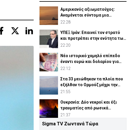
Αμερικανός αξιωματούχος:
Αναμένεται σύντομα μια
συμφωνία για Ορμούζ
22:28
ΥΠΕΞ Ιράν: Επαινεί τον στρατό
και προτρέπει στην ενότητα των
μουσουλμάνων
22:20
Νέο ιστορικό χαμηλό επίπεδο
έναντι ευρώ και δολαρίου για
τουρκική λίρα
22:12
Στα 33 μειώθηκαν τα πλοία που
εξήλθαν το Ορμούζ μέχρι την
Πέμπτη
21:55
Ουκρανία: Δύο νεκροί και έξι
τραυματίες από ρωσικά
πλήγματα
21:37
Sigma TV Ζωντανά Τώρα
ΗΠΑ: Η Γερουσία ενέκρινε νέες