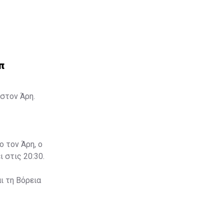
π
στον Άρη.
ο τον Άρη, ο
 στις 20:30.
ι τη Βόρεια