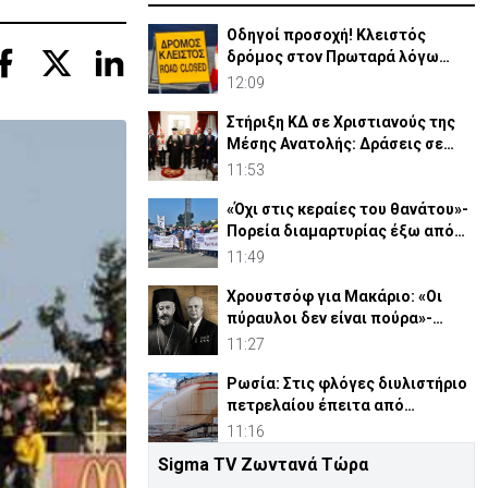
Οδηγοί προσοχή! Κλειστός
δρόμος στον Πρωταρά λόγω
έργων
12:09
Στήριξη ΚΔ σε Χριστιανούς της
Μέσης Ανατολής: Δράσεις σε
Γάζα-Συρία-Ιορδανία
11:53
«Όχι στις κεραίες του θανάτου»-
Πορεία διαμαρτυρίας έξω από
τις Β. Βάσεις
11:49
Χρουστσόφ για Μακάριο: «Οι
πύραυλοι δεν είναι πούρα»-
Αποκαλυπτικο έγγραφο 1964
11:27
Ρωσία: Στις φλόγες διυλιστήριο
πετρελαίου έπειτα από
ουκρανική επίθεση
11:16
Sigma TV Ζωντανά Τώρα
Τόση αγάπη και τόσος πόνος σε