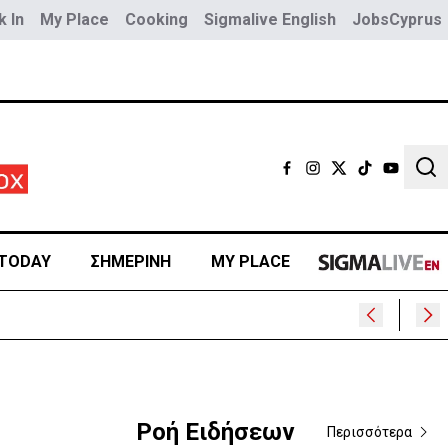
 In
My Place
Cooking
Sigmalive English
JobsCyprus
Sear
TODAY
ΣΗΜΕΡΙΝΗ
MY PLACE
ρα
Ροή Ειδήσεων
Περισσότερα