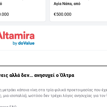
νό
Αγία Νάπα, από
0.000
€500.000
εις αλλά δεν… ανησυχεί ο Όλτρα
η μετράει κάποια νίκη στα τρία φιλικά προετοιμασίας που έχ
ς, μια ισοπαλία), ωστόσο δεν τρέχει λόγος ανησυχίας για τον