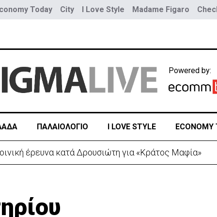
conomy Today
City
I Love Style
Madame Figaro
Check
Powered by:
ΛΑΔΑ
ΠΑΛΑΙΟΛΟΓΙΟ
I LOVE STYLE
ECONOMY 
 λόγω της Θέουτα: Ελέγχους και από Ισπανία στα σύνο
τηρίου