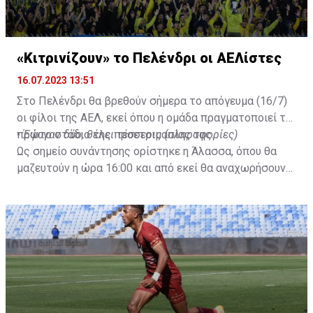
«Κιτρινίζουν» το Πελένδρι οι ΑΕΛίστες
16.07.2023 13:51
Στο Πελένδρι θα βρεθούν σήμερα το απόγευμα (16/7)
οι φίλοι της ΑΕΛ, εκεί όπου η ομάδα πραγματοποιεί το
πρώτο στάδιο της προετοιμασίας της.
•
Έφυγαν δύο, θέλει τέσσερις (πληροφορίες)
Ως σημείο συνάντησης ορίστηκε η Άλασσα, όπου θα
μαζευτούν η ώρα 16:00 και από εκεί θα αναχωρήσουν
με προορισμό το κοινοτικό γήπεδο Πελενδρίου, για να
δώοσυν το παρών τους στην απογευματινή προπόνηση
της ομάδας.