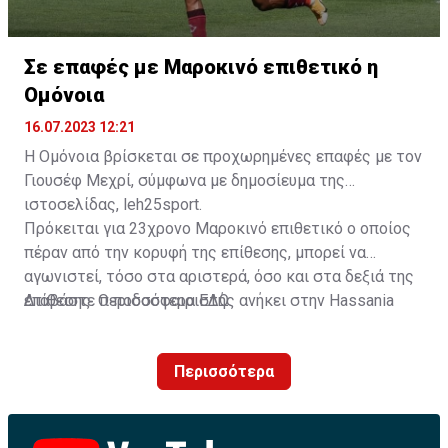
Σε επαφές με Μαροκινό επιθετικό η
Ομόνοια
16.07.2023 12:21
Η Ομόνοια βρίσκεται σε προχωρημένες επαφές με τον
Γιουσέφ Μεχρί, σύμφωνα με δημοσίευμα της
ιστοσελίδας, leh25sport.
Πρόκειται για 23χρονο Μαροκινό επιθετικό ο οποίος
πέραν από την κορυφή της επίθεσης, μπορεί να
αγωνιστεί, τόσο στα αριστερά, όσο και στα δεξιά της
επίθεσης. Ο ποδοσφαιριστής ανήκει στην Hassania
Διαβάστε περισσότερα
ΕΔΩ
.
d'Agadir με την οποία διατηρεί συμβόλαιο μέχρι το
2026.
Περισσότερα