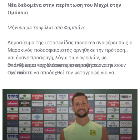
Νέα δεδομένα στην περίπτωση του Μεχρί στην
Ομόνοια.
Μήνυμα με τριφύλλι από Φαμπιάνο
Δημοσίευμα της ιστοσελίδας rassd.ma αναφέρει πως ο
Μαροκινός ποδοσφαιριστής αρνήθηκε την πρόταση
και έκανε προσφυγή, λόγω των οφειλών, με
αποτέλεσμα να χαλάσει η μεταγραφή του στην
Οι άνθρωποι της Hassania προσπάθησαν να πείσουν
Ομόνοια.
τον παίκτη να αποδεχθεί την μεταγραφή για να
επωφεληθεί και ο ίδιος από το ποσό που θα κόστιζε η
μετακίνησή του, αλλά ο παίκτης αρνήθηκε και επέμεινε
να λύσει το συμβόλαιό του, ώστε να μετακομίσει
ελεύθερα σε οποιαδήποτε νέα ομάδα το τρέχον
καλοκαίρι.