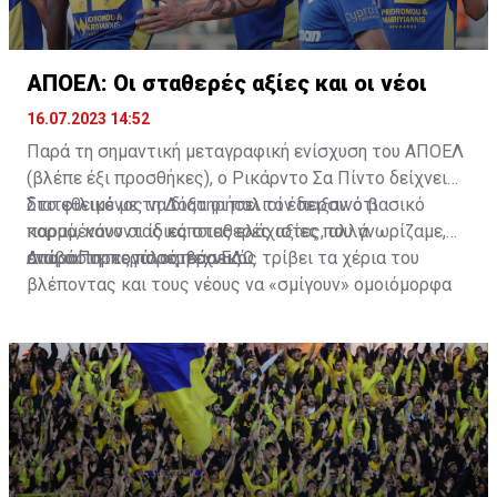
ΑΠΟΕΛ: Οι σταθερές αξίες και οι νέοι
16.07.2023 14:52
Παρά τη σημαντική μεταγραφική ενίσχυση του ΑΠΟΕΛ
(βλέπε έξι προσθήκες), ο Ρικάρντο Σα Πίντο δείχνει
διατεθειμένος να διατηρήσει τον περσινό βασικό
Στο φιλικό με τη Δόξα οι παλιοί έδειξαν ότι
κορμό, κάνοντας κάποιες ελάχιστες, αλλά
παραμένουν οι ίδιες σταθερές αξίες που γνωρίζαμε,
απαραίτητες παρεμβάσεις.
ενώ ο Πορτογάλος τεχνικός τρίβει τα χέρια του
Διαβάστε περισσότερα
ΕΔΩ
.
βλέποντας και τους νέους να «σμίγουν» ομοιόμορφα
στο γήπεδο με το περσινό ρόστερ.