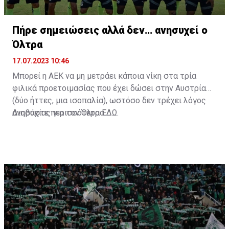
Πήρε σημειώσεις αλλά δεν… ανησυχεί ο
Όλτρα
17.07.2023 10:46
Μπορεί η ΑΕΚ να μη μετράει κάποια νίκη στα τρία
φιλικά προετοιμασίας που έχει δώσει στην Αυστρία
(δύο ήττες, μια ισοπαλία), ωστόσο δεν τρέχει λόγος
ανησυχίας για τον Όλτρα.
Διαβάστε περισσότερα
ΕΔΩ
.