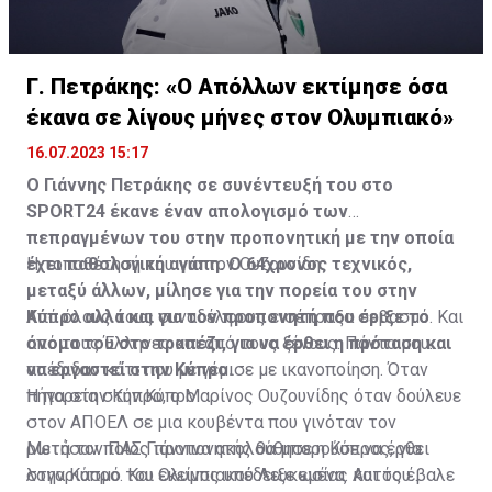
Γ. Πετράκης: «Ο Απόλλων εκτίμησε όσα
έκανα σε λίγους μήνες στον Ολυμπιακό»
16.07.2023 15:17
Ο Γιάννης Πετράκης σε συνέντευξή του στο
SPORT24 έκανε έναν απολογισμό των
πεπραγμένων του στην προπονητική με την οποία
έχει παθολογική αγάπη. Ο 64χρονος τεχνικός,
Η τοποθέτησή του για τον Ουζουνίδη:
μεταξύ άλλων, μίλησε για την πορεία του στην
Κύπρο αλλά και για τον προπονητή που έριξε το
Από όλους τους συναδέλφους εισέπραξα σεβασμό. Και
όνομα του στο τραπέζι, για να έρθει η πρόταση και
από τους Έλληνες και από τους ξένους. Πάντα μου
να εργαστεί στην Κύπρο.
απέδιδαν κάτι που με γέμισε με ικανοποίηση. Όταν
πήγα στην Κύπρο, ο Μαρίνος Ουζουνίδης όταν δούλευε
Η πορεία στην Κύπρο
στον ΑΠΟΕΛ σε μια κουβέντα που γινόταν τον
ρωτήσαν ποιος προπονητής θα μπορούσε να έρθει
Μετά τον ΠΑΣ Γιάννινα ακολούθησε η Κύπρος, για
στην Κύπρο. Και εκείνος υπέδειξε εμένα. Αυτός έβαλε
λογαριασμό του Ολυμπιακού Λευκωσίας και του