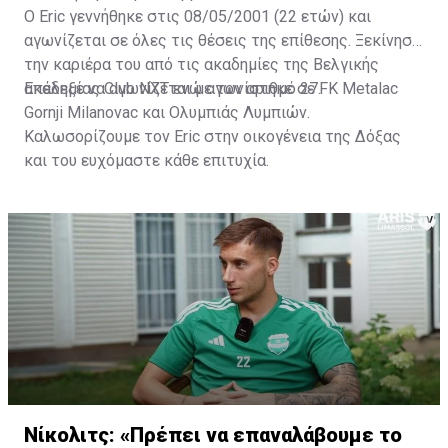
Ο Eric γεννήθηκε στις 08/05/2001 (22 ετών) και
αγωνίζεται σε όλες τις θέσεις της επίθεσης. Ξεκίνησε
την καριέρα του από τις ακαδημίες της Βελγικής
ακαδημίας Club NXT ενώ αγωνίστηκε σε FK Metalac
Επέλεξε να αγωνίζεται με τον αριθμό 27.
Gornji Milanovac και Ολυμπιάς Λυμπιών.
Καλωσορίζουμε τον Eric στην οικογένεια της Δόξας
και του ευχόμαστε κάθε επιτυχία.
Νίκολιτς: «Πρέπει να επαναλάβουμε το