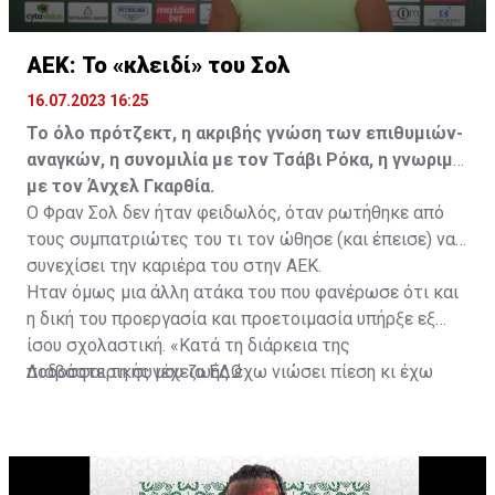
ΑΕΚ: Το «κλειδί» του Σολ
16.07.2023 16:25
Το όλο πρότζεκτ, η ακριβής γνώση των επιθυμιών-
αναγκών, η συνομιλία με τον Τσάβι Ρόκα, η γνωριμία
με τον Άνχελ Γκαρθία.
Ο Φραν Σολ δεν ήταν φειδωλός, όταν ρωτήθηκε από
τους συμπατριώτες του τι τον ώθησε (και έπεισε) να
συνεχίσει την καριέρα του στην ΑΕΚ.
Ήταν όμως μια άλλη ατάκα του που φανέρωσε ότι και
η δική του προεργασία και προετοιμασία υπήρξε εξ
ίσου σχολαστική. «Κατά τη διάρκεια της
ποδοσφαιρικής μου ζωής έχω νιώσει πίεση κι έχω
Διαβάστε τη συνέχεια
ΕΔΩ
ανταποκριθεί. Πρέπει να κάνω το ίδιο, να σκοράρω
τέρματα που θα βοηθήσουν την ομάδα», δήλωσε ο
31χρονος άσος.