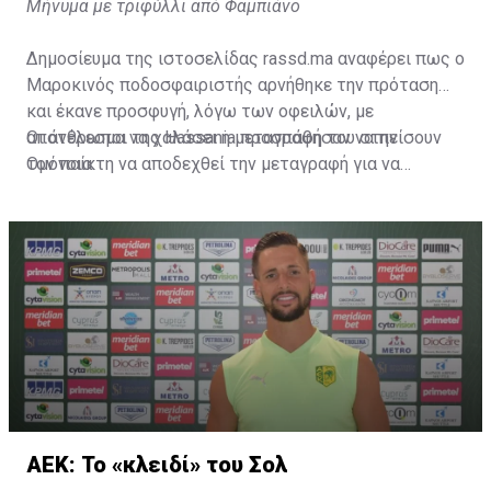
Μήνυμα με τριφύλλι από Φαμπιάνο
Δημοσίευμα της ιστοσελίδας rassd.ma αναφέρει πως ο
Μαροκινός ποδοσφαιριστής αρνήθηκε την πρόταση
και έκανε προσφυγή, λόγω των οφειλών, με
αποτέλεσμα να χαλάσει η μεταγραφή του στην
Οι άνθρωποι της Hassania προσπάθησαν να πείσουν
Ομόνοια.
τον παίκτη να αποδεχθεί την μεταγραφή για να
επωφεληθεί και ο ίδιος από το ποσό που θα κόστιζε η
μετακίνησή του, αλλά ο παίκτης αρνήθηκε και επέμεινε
να λύσει το συμβόλαιό του, ώστε να μετακομίσει
ελεύθερα σε οποιαδήποτε νέα ομάδα το τρέχον
καλοκαίρι.
ΑΕΚ: Το «κλειδί» του Σολ