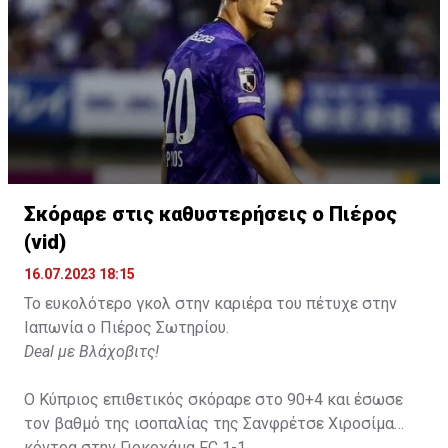
Σκόραρε στις καθυστερήσεις ο Πιέρος
(vid)
16.07.2023 18:15
Το ευκολότερο γκολ στην καριέρα του πέτυχε στην
Ιαπωνία ο Πιέρος Σωτηρίου.
Deal με Βλάχοβιτς!
Ο Κύπριος επιθετικός σκόραρε στο 90+4 και έσωσε
τον βαθμό της ισοπαλίας της Σανφρέτσε Χιροσίμα
κόντρα στην Γιοκοχάμα FC 1-1.