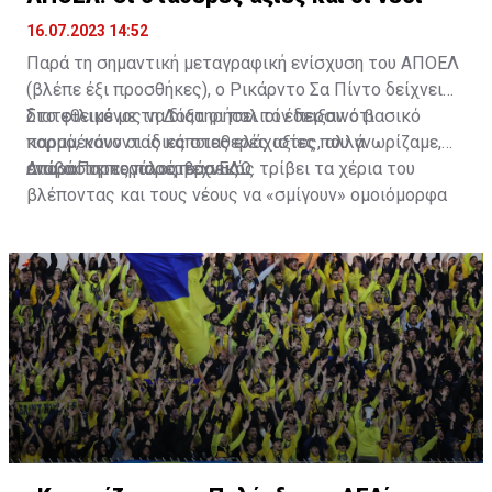
16.07.2023 14:52
Παρά τη σημαντική μεταγραφική ενίσχυση του ΑΠΟΕΛ
(βλέπε έξι προσθήκες), ο Ρικάρντο Σα Πίντο δείχνει
διατεθειμένος να διατηρήσει τον περσινό βασικό
Στο φιλικό με τη Δόξα οι παλιοί έδειξαν ότι
κορμό, κάνοντας κάποιες ελάχιστες, αλλά
παραμένουν οι ίδιες σταθερές αξίες που γνωρίζαμε,
απαραίτητες παρεμβάσεις.
ενώ ο Πορτογάλος τεχνικός τρίβει τα χέρια του
Διαβάστε περισσότερα
ΕΔΩ
.
βλέποντας και τους νέους να «σμίγουν» ομοιόμορφα
στο γήπεδο με το περσινό ρόστερ.