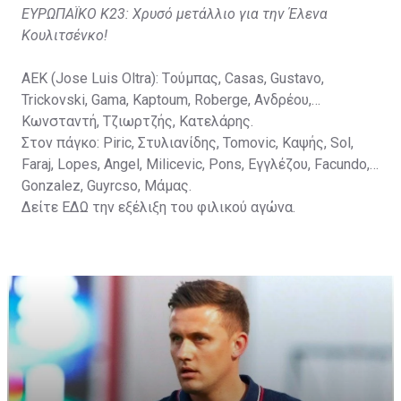
ΕΥΡΩΠΑΪΚΟ Κ23: Χρυσό μετάλλιο για την Έλενα
Κουλιτσένκο!
ΑΕΚ (Jose Luis Oltra): Tούμπας, Casas, Gustavo,
Trickovski, Gama, Κaptoum, Roberge, Aνδρέου,
Κωνσταντή, Τζιωρτζής, Κατελάρης.
Στον πάγκο: Piric, Στυλιανίδης, Tomovic, Καψής, Sol,
Faraj, Lopes, Angel, Milicevic, Pons, Εγγλέζου, Facundo,
Gonzalez, Guyrcso, Μάμας.
Δείτε
ΕΔΩ
την εξέλιξη του φιλικού αγώνα.