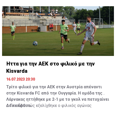
Ήττα για την ΑΕΚ στο φιλικό με την
Kisvarda
16.07.2023 20:30
Τρίτο φιλικό για την ΑΕΚ στην Αυστρία απέναντι
στην Kisvarda FC από την Ουγγαρία. Η ομάδα της
Λάρνακας ηττήθηκε με 2-1 με το γκολ να πετυχαίνει
ο Γκιούρτσο.
Δείτε
ΕΔΩ
πώς εξελίχθηκε ο φιλικός αγώνας