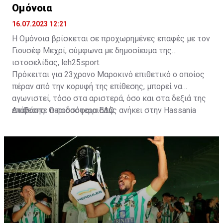
Ομόνοια
16.07.2023 12:21
Η Ομόνοια βρίσκεται σε προχωρημένες επαφές με τον
Γιουσέφ Μεχρί, σύμφωνα με δημοσίευμα της
ιστοσελίδας, leh25sport.
Πρόκειται για 23χρονο Μαροκινό επιθετικό ο οποίος
πέραν από την κορυφή της επίθεσης, μπορεί να
αγωνιστεί, τόσο στα αριστερά, όσο και στα δεξιά της
επίθεσης. Ο ποδοσφαιριστής ανήκει στην Hassania
Διαβάστε περισσότερα
ΕΔΩ
.
d'Agadir με την οποία διατηρεί συμβόλαιο μέχρι το
2026.