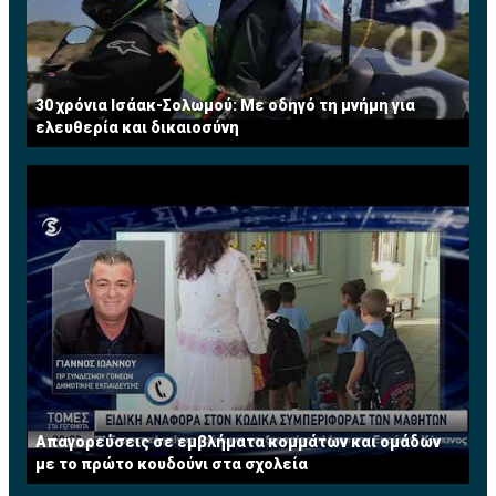
30 χρόνια Ισάακ-Σολωμού: Με οδηγό τη μνήμη για
ελευθερία και δικαιοσύνη
Απαγορεύσεις σε εμβλήματα κομμάτων και ομάδων
με το πρώτο κουδούνι στα σχολεία