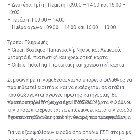
– Δευτέρα, Τρίτη, Πέμπτη | 09:00 – 14:00 και 16:00 –
18:00
– Τετάρτη | 09:00 – 14:00
– Ημέρα αγώνα | 09:00 – 14:00 και 16:00 – 18:00
Τρόποι Πληρωμής
– Green Boutique Παπανικολή, Νήσου και Λεμεσού:
μετρητά & πιστωτική και χρεωστική κάρτα
– Online Ticketing: Πιστωτική και χρεωστική κάρτα
Σύμφωνα με τη νομοθεσία για να μπορεί ο φίλαθλος να
προμηθευτεί εισιτήριο και να εισέρχεται σε στάδια
που διεξάγονται αγώνες πρώτης κατηγορίας, θα
πρέπει απαραιτήτως να έχει εκδώσει Κάρτα Φιλάθλου,
Κρατήσεις ΑΜΕΑ (μέχρι τις 17/07/2023)
την οποία υποχρεούται να επιδεικνύει κατά την είσοδό
του στο στάδιο και κατά την αγορά του εισιτηρίου.
Έχουμε στην διάθεση μας 14 θέσεις για τροχοκάθισμα.
Για να εξασφαλίσουν είσοδο στο στάδιο ΓΣΠ άτομα με
αναπηρία, θα πρέπει να επικοινωνούν έγκαιρα στο