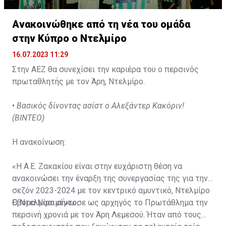
Ανακοινώθηκε από τη νέα του ομάδα
στην Κύπρο ο Ντελμίρο
16.07.2023 11:29
Στην ΑΕΖ θα συνεχίσει την καριέρα του ο περσινός
πρωταθλητής με τον Άρη, Ντελμίρο.
•
Βασικός δίνοντας ασίστ ο Αλεξάντερ Κακόριν!
(ΒΙΝΤΕΟ)
Η ανακοίνωση:
«Η Α.Ε. Ζακακίου είναι στην ευχάριστη θέση να
ανακοινώσει την έναρξη της συνεργασίας της για την
σεζόν 2023-2024 με τον κεντρικό αμυντικό, Ντελμίρο
Έβορα Νασιμέντο.
Ο Ντελμίρο σήκωσε ως αρχηγός το Πρωτάθλημα την
περσινή χρονιά με τον Άρη Λεμεσού. Ήταν από τους