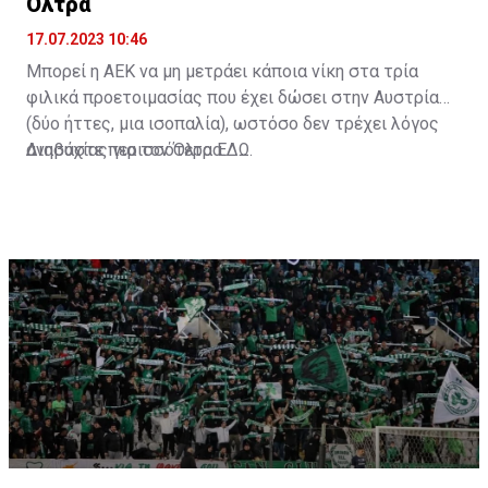
Όλτρα
17.07.2023 10:46
Μπορεί η ΑΕΚ να μη μετράει κάποια νίκη στα τρία
φιλικά προετοιμασίας που έχει δώσει στην Αυστρία
(δύο ήττες, μια ισοπαλία), ωστόσο δεν τρέχει λόγος
ανησυχίας για τον Όλτρα.
Διαβάστε περισσότερα
ΕΔΩ
.