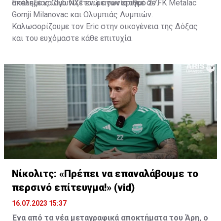
ακαδημίας Club NXT ενώ αγωνίστηκε σε FK Metalac
Επέλεξε να αγωνίζεται με τον αριθμό 27.
Gornji Milanovac και Ολυμπιάς Λυμπιών.
Καλωσορίζουμε τον Eric στην οικογένεια της Δόξας
και του ευχόμαστε κάθε επιτυχία.
Νίκολιτς: «Πρέπει να επαναλάβουμε το
περσινό επίτευγμα!» (vid)
16.07.2023 15:37
Ένα από τα νέα μεταγραφικά αποκτήματα του Άρη, ο