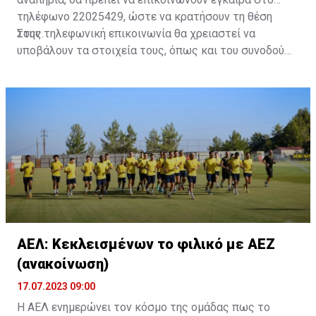
τηλέφωνο 22025429, ώστε να κρατήσουν τη θέση
τους.
Στην τηλεφωνική επικοινωνία θα χρειαστεί να
υποβάλουν τα στοιχεία τους, όπως και του συνοδού
τους. Τα στοιχεία που χρειάζονται είναι:
ονοματεπώνυμο, αριθμός πινακίδας αυτοκινήτου,
κάρτα ΑμεΑ και αριθμός κάρτας φιλάθλου του
συνοδού.»
ΑΕΛ: Κεκλεισμένων το φιλικό με ΑΕΖ
(ανακοίνωση)
17.07.2023 09:00
Η ΑΕΛ ενημερώνει τον κόσμο της ομάδας πως το