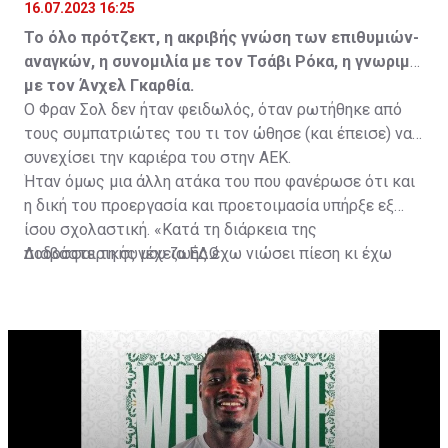
16.07.2023 16:25
Το όλο πρότζεκτ, η ακριβής γνώση των επιθυμιών-
αναγκών, η συνομιλία με τον Τσάβι Ρόκα, η γνωριμία
με τον Άνχελ Γκαρθία.
Ο Φραν Σολ δεν ήταν φειδωλός, όταν ρωτήθηκε από
τους συμπατριώτες του τι τον ώθησε (και έπεισε) να
συνεχίσει την καριέρα του στην ΑΕΚ.
Ήταν όμως μια άλλη ατάκα του που φανέρωσε ότι και
η δική του προεργασία και προετοιμασία υπήρξε εξ
ίσου σχολαστική. «Κατά τη διάρκεια της
ποδοσφαιρικής μου ζωής έχω νιώσει πίεση κι έχω
Διαβάστε τη συνέχεια
ΕΔΩ
ανταποκριθεί. Πρέπει να κάνω το ίδιο, να σκοράρω
τέρματα που θα βοηθήσουν την ομάδα», δήλωσε ο
31χρονος άσος.