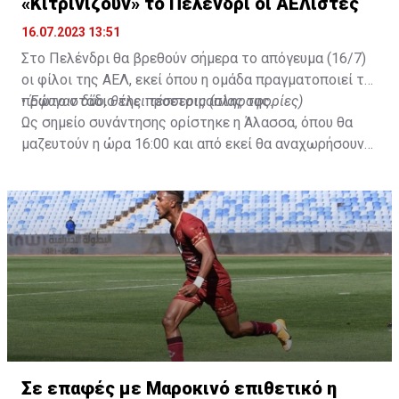
«Κιτρινίζουν» το Πελένδρι οι ΑΕΛίστες
16.07.2023 13:51
Στο Πελένδρι θα βρεθούν σήμερα το απόγευμα (16/7)
οι φίλοι της ΑΕΛ, εκεί όπου η ομάδα πραγματοποιεί το
πρώτο στάδιο της προετοιμασίας της.
•
Έφυγαν δύο, θέλει τέσσερις (πληροφορίες)
Ως σημείο συνάντησης ορίστηκε η Άλασσα, όπου θα
μαζευτούν η ώρα 16:00 και από εκεί θα αναχωρήσουν
με προορισμό το κοινοτικό γήπεδο Πελενδρίου, για να
δώοσυν το παρών τους στην απογευματινή προπόνηση
της ομάδας.
Σε επαφές με Μαροκινό επιθετικό η