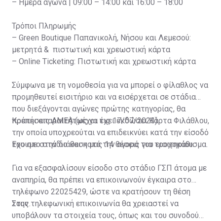
– Ημέρα αγώνα | 09:00 – 14:00 και 16:00 – 18:00
Τρόποι Πληρωμής
– Green Boutique Παπανικολή, Νήσου και Λεμεσού:
μετρητά & πιστωτική και χρεωστική κάρτα
– Online Ticketing: Πιστωτική και χρεωστική κάρτα
Σύμφωνα με τη νομοθεσία για να μπορεί ο φίλαθλος να
προμηθευτεί εισιτήριο και να εισέρχεται σε στάδια
που διεξάγονται αγώνες πρώτης κατηγορίας, θα
πρέπει απαραιτήτως να έχει εκδώσει Κάρτα Φιλάθλου,
Κρατήσεις ΑΜΕΑ (μέχρι τις 17/07/2023)
την οποία υποχρεούται να επιδεικνύει κατά την είσοδό
του στο στάδιο και κατά την αγορά του εισιτηρίου.
Έχουμε στην διάθεση μας 14 θέσεις για τροχοκάθισμα.
Για να εξασφαλίσουν είσοδο στο στάδιο ΓΣΠ άτομα με
αναπηρία, θα πρέπει να επικοινωνούν έγκαιρα στο
τηλέφωνο 22025429, ώστε να κρατήσουν τη θέση
τους.
Στην τηλεφωνική επικοινωνία θα χρειαστεί να
υποβάλουν τα στοιχεία τους, όπως και του συνοδού