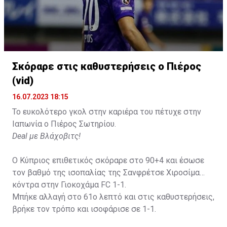
Σκόραρε στις καθυστερήσεις ο Πιέρος
(vid)
16.07.2023 18:15
Το ευκολότερο γκολ στην καριέρα του πέτυχε στην
Ιαπωνία ο Πιέρος Σωτηρίου.
Deal με Βλάχοβιτς!
Ο Κύπριος επιθετικός σκόραρε στο 90+4 και έσωσε
τον βαθμό της ισοπαλίας της Σανφρέτσε Χιροσίμα
κόντρα στην Γιοκοχάμα FC 1-1.
Μπήκε αλλαγή στο 61ο λεπτό και στις καθυστερήσεις,
βρήκε τον τρόπο και ισοφάρισε σε 1-1.