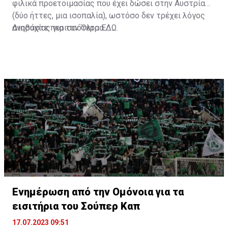
φιλικά προετοιμασίας που έχει δώσει στην Αυστρία
(δύο ήττες, μια ισοπαλία), ωστόσο δεν τρέχει λόγος
ανησυχίας για τον Όλτρα.
Διαβάστε περισσότερα
ΕΔΩ
.
Ενημέρωση από την Ομόνοια για τα
εισιτήρια του Σούπερ Καπ
17.07.2023 09:51