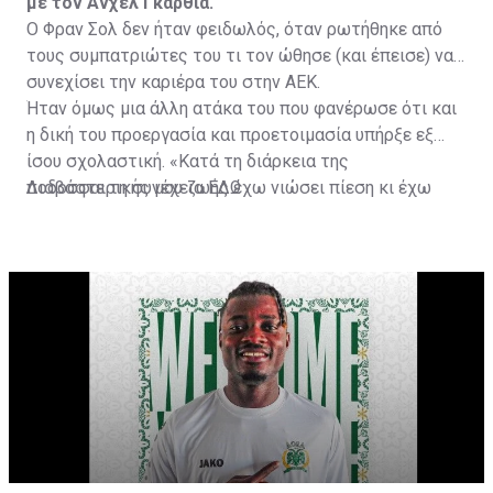
με τον Άνχελ Γκαρθία.
Ο Φραν Σολ δεν ήταν φειδωλός, όταν ρωτήθηκε από
τους συμπατριώτες του τι τον ώθησε (και έπεισε) να
συνεχίσει την καριέρα του στην ΑΕΚ.
Ήταν όμως μια άλλη ατάκα του που φανέρωσε ότι και
η δική του προεργασία και προετοιμασία υπήρξε εξ
ίσου σχολαστική. «Κατά τη διάρκεια της
ποδοσφαιρικής μου ζωής έχω νιώσει πίεση κι έχω
Διαβάστε τη συνέχεια
ΕΔΩ
ανταποκριθεί. Πρέπει να κάνω το ίδιο, να σκοράρω
τέρματα που θα βοηθήσουν την ομάδα», δήλωσε ο
31χρονος άσος.