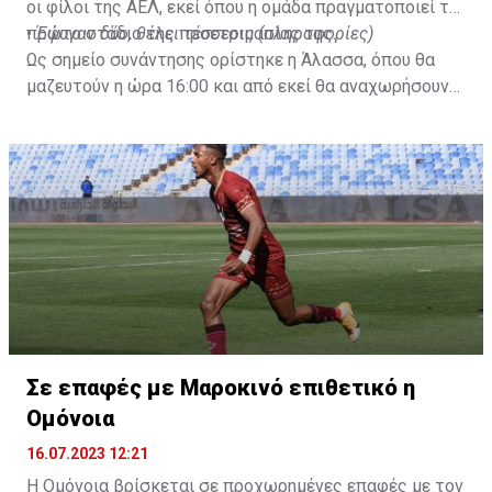
οι φίλοι της ΑΕΛ, εκεί όπου η ομάδα πραγματοποιεί το
πρώτο στάδιο της προετοιμασίας της.
•
Έφυγαν δύο, θέλει τέσσερις (πληροφορίες)
Ως σημείο συνάντησης ορίστηκε η Άλασσα, όπου θα
μαζευτούν η ώρα 16:00 και από εκεί θα αναχωρήσουν
με προορισμό το κοινοτικό γήπεδο Πελενδρίου, για να
δώοσυν το παρών τους στην απογευματινή προπόνηση
της ομάδας.
Σε επαφές με Μαροκινό επιθετικό η
Ομόνοια
16.07.2023 12:21
Η Ομόνοια βρίσκεται σε προχωρημένες επαφές με τον