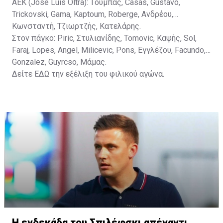
ΑΕΚ (Jose Luis Oltra): Tούμπας, Casas, Gustavo,
Trickovski, Gama, Κaptoum, Roberge, Aνδρέου,
Κωνσταντή, Τζιωρτζής, Κατελάρης.
Στον πάγκο: Piric, Στυλιανίδης, Tomovic, Καψής, Sol,
Faraj, Lopes, Angel, Milicevic, Pons, Εγγλέζου, Facundo,
Gonzalez, Guyrcso, Μάμας.
Δείτε
ΕΔΩ
την εξέλιξη του φιλικού αγώνα.
Η ενδεκάδα του Σπιλέφσκι απέναντι