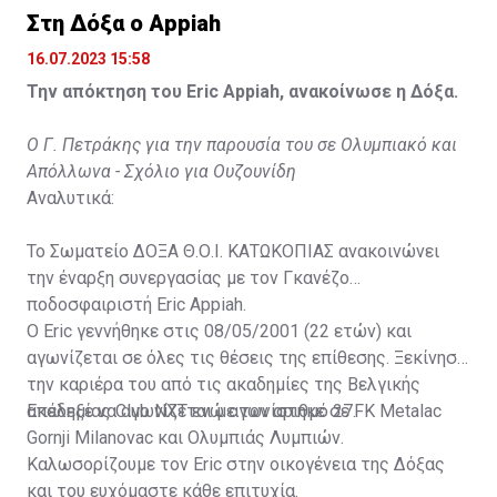
Στη Δόξα ο Appiah
16.07.2023 15:58
Την απόκτηση του Eric Appiah, ανακοίνωσε η Δόξα.
Ο Γ. Πετράκης για την παρουσία του σε Ολυμπιακό και
Απόλλωνα - Σχόλιο για Ουζουνίδη
Αναλυτικά:
Το Σωματείο ΔΟΞΑ Θ.Ο.Ι. ΚΑΤΩΚΟΠΙΑΣ ανακοινώνει
την έναρξη συνεργασίας με τον Γκανέζο
ποδοσφαιριστή Eric Appiah.
Ο Eric γεννήθηκε στις 08/05/2001 (22 ετών) και
αγωνίζεται σε όλες τις θέσεις της επίθεσης. Ξεκίνησε
την καριέρα του από τις ακαδημίες της Βελγικής
ακαδημίας Club NXT ενώ αγωνίστηκε σε FK Metalac
Επέλεξε να αγωνίζεται με τον αριθμό 27.
Gornji Milanovac και Ολυμπιάς Λυμπιών.
Καλωσορίζουμε τον Eric στην οικογένεια της Δόξας
και του ευχόμαστε κάθε επιτυχία.