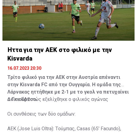
Ήττα για την ΑΕΚ στο φιλικό με την
Kisvarda
16.07.2023 20:30
Τρίτο φιλικό για την ΑΕΚ στην Αυστρία απέναντι
στην Kisvarda FC από την Ουγγαρία. Η ομάδα της
Λάρνακας ηττήθηκε με 2-1 με το γκολ να πετυχαίνει
ο Γκιούρτσο.
Δείτε
ΕΔΩ
πώς εξελίχθηκε ο φιλικός αγώνας
Οι συνθέσεις των δύο ομάδων:
ΑΕΚ (Jose Luis Oltra): Tούμπας, Casas (65' Facundo),
Gustavo (65' Pons), Trickovski (65' Lopes), Gama (65'