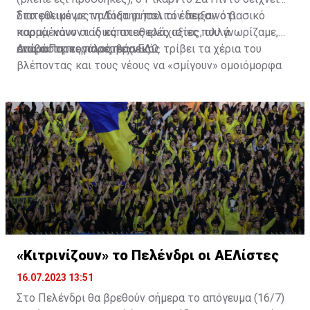
διατεθειμένος να διατηρήσει τον περσινό βασικό
Στο φιλικό με τη Δόξα οι παλιοί έδειξαν ότι
κορμό, κάνοντας κάποιες ελάχιστες, αλλά
παραμένουν οι ίδιες σταθερές αξίες που γνωρίζαμε,
απαραίτητες παρεμβάσεις.
ενώ ο Πορτογάλος τεχνικός τρίβει τα χέρια του
Διαβάστε περισσότερα
ΕΔΩ
.
βλέποντας και τους νέους να «σμίγουν» ομοιόμορφα
στο γήπεδο με το περσινό ρόστερ.
«Κιτρινίζουν» το Πελένδρι οι ΑΕΛίστες
16.07.2023 13:51
Στο Πελένδρι θα βρεθούν σήμερα το απόγευμα (16/7)