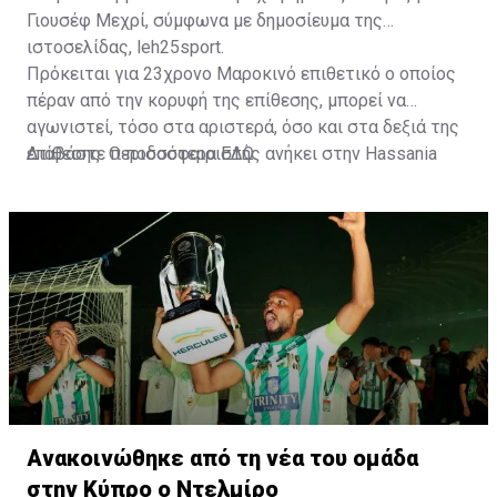
Γιουσέφ Μεχρί, σύμφωνα με δημοσίευμα της
ιστοσελίδας, leh25sport.
Πρόκειται για 23χρονο Μαροκινό επιθετικό ο οποίος
πέραν από την κορυφή της επίθεσης, μπορεί να
αγωνιστεί, τόσο στα αριστερά, όσο και στα δεξιά της
επίθεσης. Ο ποδοσφαιριστής ανήκει στην Hassania
Διαβάστε περισσότερα
ΕΔΩ
.
d'Agadir με την οποία διατηρεί συμβόλαιο μέχρι το
2026.
Ανακοινώθηκε από τη νέα του ομάδα
στην Κύπρο ο Ντελμίρο