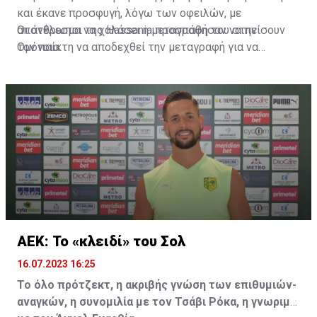
και έκανε προσφυγή, λόγω των οφειλών, με
αποτέλεσμα να χαλάσει η μεταγραφή του στην
Οι άνθρωποι της Hassania προσπάθησαν να πείσουν
Ομόνοια.
τον παίκτη να αποδεχθεί την μεταγραφή για να
επωφεληθεί και ο ίδιος από το ποσό που θα κόστιζε η
μετακίνησή του, αλλά ο παίκτης αρνήθηκε και επέμεινε
να λύσει το συμβόλαιό του, ώστε να μετακομίσει
ελεύθερα σε οποιαδήποτε νέα ομάδα το τρέχον
καλοκαίρι.
ΑΕΚ: Το «κλειδί» του Σολ
16.07.2023 16:25
Το όλο πρότζεκτ, η ακριβής γνώση των επιθυμιών-
αναγκών, η συνομιλία με τον Τσάβι Ρόκα, η γνωριμία