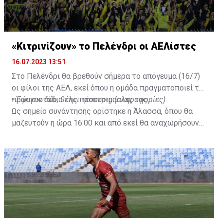
«Κιτρινίζουν» το Πελένδρι οι ΑΕΛίστες
16.07.2023 13:51
Στο Πελένδρι θα βρεθούν σήμερα το απόγευμα (16/7)
οι φίλοι της ΑΕΛ, εκεί όπου η ομάδα πραγματοποιεί το
πρώτο στάδιο της προετοιμασίας της.
•
Έφυγαν δύο, θέλει τέσσερις (πληροφορίες)
Ως σημείο συνάντησης ορίστηκε η Άλασσα, όπου θα
μαζευτούν η ώρα 16:00 και από εκεί θα αναχωρήσουν
με προορισμό το κοινοτικό γήπεδο Πελενδρίου, για να
δώοσυν το παρών τους στην απογευματινή προπόνηση
της ομάδας.