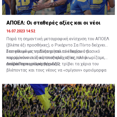
ΑΠΟΕΛ: Οι σταθερές αξίες και οι νέοι
16.07.2023 14:52
Παρά τη σημαντική μεταγραφική ενίσχυση του ΑΠΟΕΛ
(βλέπε έξι προσθήκες), ο Ρικάρντο Σα Πίντο δείχνει
διατεθειμένος να διατηρήσει τον περσινό βασικό
Στο φιλικό με τη Δόξα οι παλιοί έδειξαν ότι
κορμό, κάνοντας κάποιες ελάχιστες, αλλά
παραμένουν οι ίδιες σταθερές αξίες που γνωρίζαμε,
απαραίτητες παρεμβάσεις.
ενώ ο Πορτογάλος τεχνικός τρίβει τα χέρια του
Διαβάστε περισσότερα
ΕΔΩ
.
βλέποντας και τους νέους να «σμίγουν» ομοιόμορφα
στο γήπεδο με το περσινό ρόστερ.