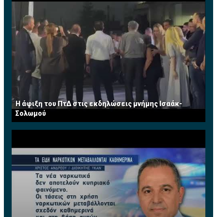
Η άφιξη του ΠτΔ στις εκδηλώσεις μνήμης Ισαάκ-
Σολωμού