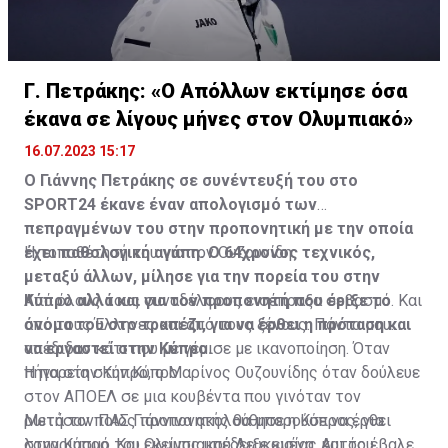
Γ. Πετράκης: «Ο Απόλλων εκτίμησε όσα
έκανα σε λίγους μήνες στον Ολυμπιακό»
16.07.2023 15:17
Ο Γιάννης Πετράκης σε συνέντευξή του στο
SPORT24 έκανε έναν απολογισμό των
πεπραγμένων του στην προπονητική με την οποία
έχει παθολογική αγάπη. Ο 64χρονος τεχνικός,
Η τοποθέτησή του για τον Ουζουνίδη:
μεταξύ άλλων, μίλησε για την πορεία του στην
Κύπρο αλλά και για τον προπονητή που έριξε το
Από όλους τους συναδέλφους εισέπραξα σεβασμό. Και
όνομα του στο τραπέζι, για να έρθει η πρόταση και
από τους Έλληνες και από τους ξένους. Πάντα μου
να εργαστεί στην Κύπρο.
απέδιδαν κάτι που με γέμισε με ικανοποίηση. Όταν
πήγα στην Κύπρο, ο Μαρίνος Ουζουνίδης όταν δούλευε
Η πορεία στην Κύπρο
στον ΑΠΟΕΛ σε μια κουβέντα που γινόταν τον
ρωτήσαν ποιος προπονητής θα μπορούσε να έρθει
Μετά τον ΠΑΣ Γιάννινα ακολούθησε η Κύπρος, για
στην Κύπρο. Και εκείνος υπέδειξε εμένα. Αυτός έβαλε
λογαριασμό του Ολυμπιακού Λευκωσίας και του