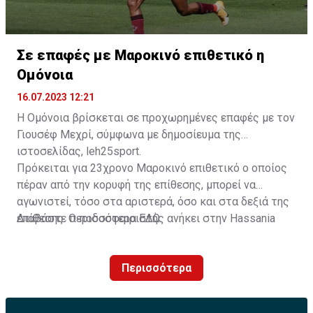
Σε επαφές με Μαροκινό επιθετικό η
Ομόνοια
16.07.2023 12:21
Η Ομόνοια βρίσκεται σε προχωρημένες επαφές με τον
Γιουσέφ Μεχρί, σύμφωνα με δημοσίευμα της
ιστοσελίδας, leh25sport.
Πρόκειται για 23χρονο Μαροκινό επιθετικό ο οποίος
πέραν από την κορυφή της επίθεσης, μπορεί να
αγωνιστεί, τόσο στα αριστερά, όσο και στα δεξιά της
επίθεσης. Ο ποδοσφαιριστής ανήκει στην Hassania
Διαβάστε περισσότερα
ΕΔΩ
.
d'Agadir με την οποία διατηρεί συμβόλαιο μέχρι το
2026.
Περισσότερα