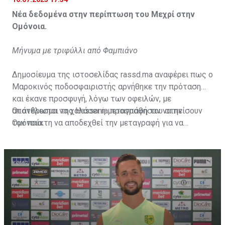
Νέα δεδομένα στην περίπτωση του Μεχρί στην
Ομόνοια.
Μήνυμα με τριφύλλι από Φαμπιάνο
Δημοσίευμα της ιστοσελίδας rassd.ma αναφέρει πως ο
Μαροκινός ποδοσφαιριστής αρνήθηκε την πρόταση
και έκανε προσφυγή, λόγω των οφειλών, με
αποτέλεσμα να χαλάσει η μεταγραφή του στην
Οι άνθρωποι της Hassania προσπάθησαν να πείσουν
Ομόνοια.
τον παίκτη να αποδεχθεί την μεταγραφή για να
επωφεληθεί και ο ίδιος από το ποσό που θα κόστιζε η
μετακίνησή του, αλλά ο παίκτης αρνήθηκε και επέμεινε
να λύσει το συμβόλαιό του, ώστε να μετακομίσει
ελεύθερα σε οποιαδήποτε νέα ομάδα το τρέχον
καλοκαίρι.