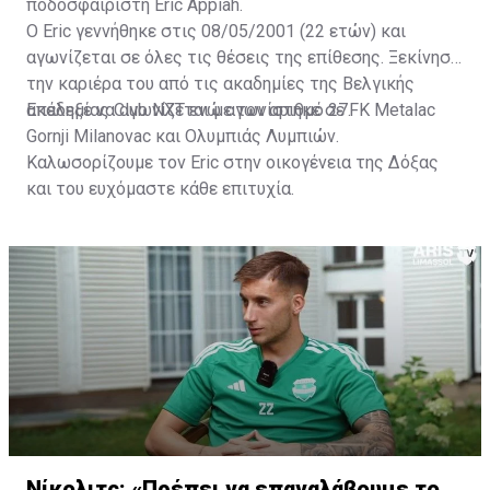
ποδοσφαιριστή Eric Appiah.
Ο Eric γεννήθηκε στις 08/05/2001 (22 ετών) και
αγωνίζεται σε όλες τις θέσεις της επίθεσης. Ξεκίνησε
την καριέρα του από τις ακαδημίες της Βελγικής
ακαδημίας Club NXT ενώ αγωνίστηκε σε FK Metalac
Επέλεξε να αγωνίζεται με τον αριθμό 27.
Gornji Milanovac και Ολυμπιάς Λυμπιών.
Καλωσορίζουμε τον Eric στην οικογένεια της Δόξας
και του ευχόμαστε κάθε επιτυχία.
Νίκολιτς: «Πρέπει να επαναλάβουμε το