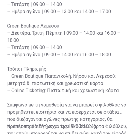
– Τετάρτη | 09:00 – 14:00
– Ημέρα αγώνα | 09:00 – 13:00 και 14:00 – 17:00
Green Boutique Λεμεσού
– Δευτέρα, Τρίτη, Πέμπτη | 09:00 – 14:00 και 16:00 –
18:00
– Τετάρτη | 09:00 – 14:00
– Ημέρα αγώνα | 09:00 – 14:00 και 16:00 – 18:00
Τρόποι Πληρωμής
– Green Boutique Παπανικολή, Νήσου και Λεμεσού:
μετρητά & πιστωτική και χρεωστική κάρτα
– Online Ticketing: Πιστωτική και χρεωστική κάρτα
Σύμφωνα με τη νομοθεσία για να μπορεί ο φίλαθλος να
προμηθευτεί εισιτήριο και να εισέρχεται σε στάδια
που διεξάγονται αγώνες πρώτης κατηγορίας, θα
πρέπει απαραιτήτως να έχει εκδώσει Κάρτα Φιλάθλου,
Κρατήσεις ΑΜΕΑ (μέχρι τις 17/07/2023)
την οποία υποχρεούται να επιδεικνύει κατά την είσοδό