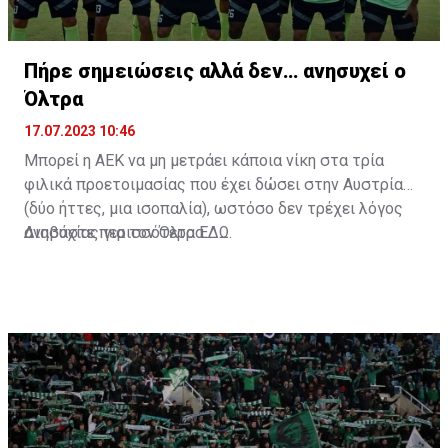
Πήρε σημειώσεις αλλά δεν… ανησυχεί ο
Όλτρα
17.07.2023 10:46
Μπορεί η ΑΕΚ να μη μετράει κάποια νίκη στα τρία
φιλικά προετοιμασίας που έχει δώσει στην Αυστρία
(δύο ήττες, μια ισοπαλία), ωστόσο δεν τρέχει λόγος
ανησυχίας για τον Όλτρα.
Διαβάστε περισσότερα
ΕΔΩ
.