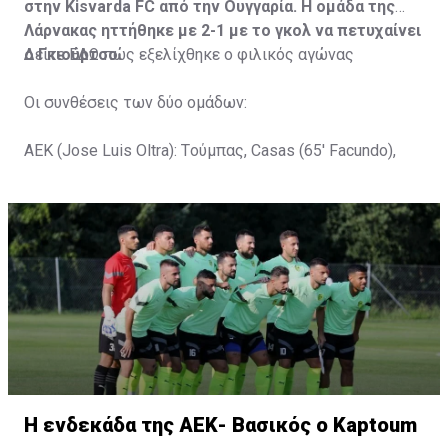
στην Kisvarda FC από την Ουγγαρία. Η ομάδα της
Λάρνακας ηττήθηκε με 2-1 με το γκολ να πετυχαίνει
ο Γκιούρτσο.
Δείτε
ΕΔΩ
πώς εξελίχθηκε ο φιλικός αγώνας
Οι συνθέσεις των δύο ομάδων:
ΑΕΚ (Jose Luis Oltra): Tούμπας, Casas (65' Facundo),
Gustavo (65' Pons), Trickovski (65' Lopes), Gama (65'
Gyurcso), Κaptoum (46' Καψής (65' Mάμας), Roberge (65'
Tomovic), Aνδρέου (65' Angel) , Κωνσταντή (65' Sol),
Τζιωρτζής (65' Faraj), Κατελάρης (65' Milicevic).
Στον πάγκο: Piric, Στυλιανίδης, Tomovic, Καψής, Sol,
Faraj, Lopes, Angel, Milicevic, Pons, Εγγλέζου, Facundo,
Gonzalez, Guyrcso, Μάμας.
Κisvarda FC (Milos Kruscic): Kovacs, Navratil, Raul, Szor,
Lippai, Alic, Kormendi, Makowski, Czekus, Ilievski,
H ενδεκάδα της ΑΕΚ- Βασικός ο Kaptoum
Spasic.