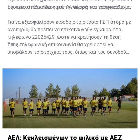
του στο στάδιο και κατά την αγορά του εισιτηρίου.
Έχουμε στην διάθεση μας 14 θέσεις για τροχοκάθισμα.
Για να εξασφαλίσουν είσοδο στο στάδιο ΓΣΠ άτομα με
αναπηρία, θα πρέπει να επικοινωνούν έγκαιρα στο
τηλέφωνο 22025429, ώστε να κρατήσουν τη θέση
τους.
Στην τηλεφωνική επικοινωνία θα χρειαστεί να
υποβάλουν τα στοιχεία τους, όπως και του συνοδού
τους. Τα στοιχεία που χρειάζονται είναι:
ονοματεπώνυμο, αριθμός πινακίδας αυτοκινήτου,
κάρτα ΑμεΑ και αριθμός κάρτας φιλάθλου του
συνοδού.»
ΑΕΛ: Κεκλεισμένων το φιλικό με ΑΕΖ