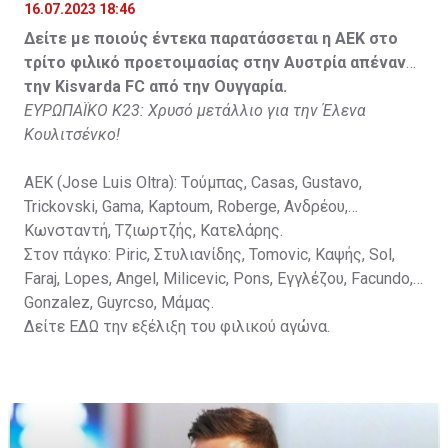
16.07.2023 18:46
Στον πάγκο: Petkovic, Cipetic, Kovasic, Jovicic, Szeles,
Δείτε με ποιούς έντεκα παρατάσσεται η ΑΕΚ στο
Vida, Otvos, Lucas, Camas, Mesanovic.
τρίτο φιλικό προετοιμασίας στην Αυστρία απέναντι
την Kisvarda FC από την Ουγγαρία.
ΕΥΡΩΠΑΪΚΟ Κ23: Χρυσό μετάλλιο για την Έλενα
Κουλιτσένκο!
ΑΕΚ (Jose Luis Oltra): Tούμπας, Casas, Gustavo,
Trickovski, Gama, Κaptoum, Roberge, Aνδρέου,
Κωνσταντή, Τζιωρτζής, Κατελάρης.
Στον πάγκο: Piric, Στυλιανίδης, Tomovic, Καψής, Sol,
Faraj, Lopes, Angel, Milicevic, Pons, Εγγλέζου, Facundo,
Gonzalez, Guyrcso, Μάμας.
Δείτε
ΕΔΩ
την εξέλιξη του φιλικού αγώνα.