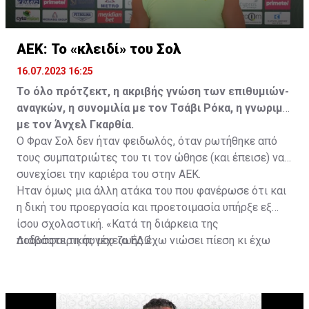
ΑΕΚ: Το «κλειδί» του Σολ
16.07.2023 16:25
Το όλο πρότζεκτ, η ακριβής γνώση των επιθυμιών-
αναγκών, η συνομιλία με τον Τσάβι Ρόκα, η γνωριμία
με τον Άνχελ Γκαρθία.
Ο Φραν Σολ δεν ήταν φειδωλός, όταν ρωτήθηκε από
τους συμπατριώτες του τι τον ώθησε (και έπεισε) να
συνεχίσει την καριέρα του στην ΑΕΚ.
Ήταν όμως μια άλλη ατάκα του που φανέρωσε ότι και
η δική του προεργασία και προετοιμασία υπήρξε εξ
ίσου σχολαστική. «Κατά τη διάρκεια της
ποδοσφαιρικής μου ζωής έχω νιώσει πίεση κι έχω
Διαβάστε τη συνέχεια
ΕΔΩ
ανταποκριθεί. Πρέπει να κάνω το ίδιο, να σκοράρω
τέρματα που θα βοηθήσουν την ομάδα», δήλωσε ο
31χρονος άσος.