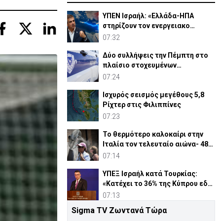
ΥΠΕΝ Ισραήλ: «Ελλάδα-ΗΠΑ
στηρίζουν τον ενεργειακο
διάδρομο - Πιέζει η Τουρκία»
07:32
Δύο συλλήψεις την Πέμπτη στο
πλαίσιο στοχευμένων
επιχειρήσεων αστυνόμευσης
07:24
Ισχυρός σεισμός μεγέθους 5,8
Ρίχτερ στις Φιλιππίνες
07:23
Το θερμότερο καλοκαίρι στην
Ιταλία τον τελευταίο αιώνα- 48
βαθμοί στη Νάπολι
07:14
ΥΠΕΞ Ισραήλ κατά Τουρκίας:
«Κατέχει το 36% της Κύπρου εδώ
και μισό αιώνα»
07:13
Sigma TV Ζωντανά Τώρα
Ο Τραμπ «κόβει» τη χορήγηση