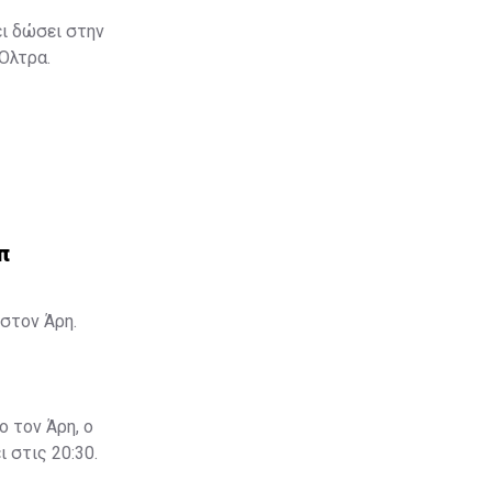
ει δώσει στην
 Όλτρα.
π
στον Άρη.
ο τον Άρη, ο
 στις 20:30.