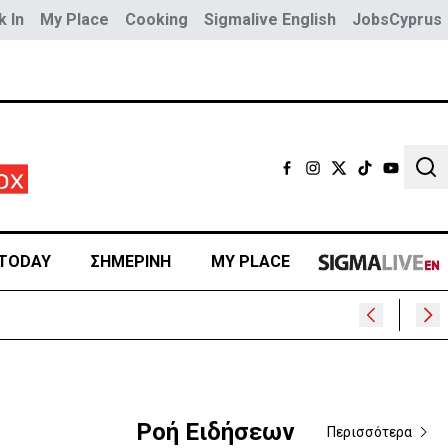
 In
My Place
Cooking
Sigmalive English
JobsCyprus
Sear
TODAY
ΣΗΜΕΡΙΝΗ
MY PLACE
Ροή Ειδήσεων
Περισσότερα