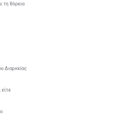
ι τη Βόρεια
ου Διαρκείας
 είτε
ο.