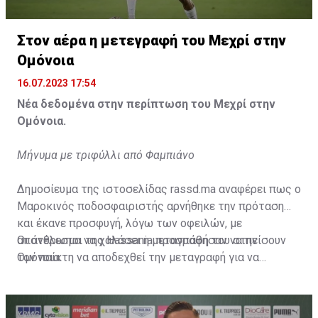
Η δημοσίευση κοινοποιήθηκε από το χρήστη サンフレッチェ広島 (@
Στον αέρα η μετεγραφή του Μεχρί στην
Ομόνοια
16.07.2023 17:54
Νέα δεδομένα στην περίπτωση του Μεχρί στην
Ομόνοια.
Μήνυμα με τριφύλλι από Φαμπιάνο
Δημοσίευμα της ιστοσελίδας rassd.ma αναφέρει πως ο
Μαροκινός ποδοσφαιριστής αρνήθηκε την πρόταση
και έκανε προσφυγή, λόγω των οφειλών, με
αποτέλεσμα να χαλάσει η μεταγραφή του στην
Οι άνθρωποι της Hassania προσπάθησαν να πείσουν
Ομόνοια.
τον παίκτη να αποδεχθεί την μεταγραφή για να
επωφεληθεί και ο ίδιος από το ποσό που θα κόστιζε η
μετακίνησή του, αλλά ο παίκτης αρνήθηκε και επέμεινε
να λύσει το συμβόλαιό του, ώστε να μετακομίσει