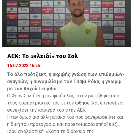
ελεύθερα σε οποιαδήποτε νέα ομάδα το τρέχον
καλοκαίρι.
ΑΕΚ: Το «κλειδί» του Σολ
16.07.2023 16:25
Το όλο πρότζεκτ, η ακριβής γνώση των επιθυμιών-
αναγκών, η συνομιλία με τον Τσάβι Ρόκα, η γνωριμία
με τον Άνχελ Γκαρθία.
Ο Φραν Σολ δεν ήταν φειδωλός, όταν ρωτήθηκε από
τους συμπατριώτες του τι τον ώθησε (και έπεισε) να
συνεχίσει την καριέρα του στην ΑΕΚ.
Ήταν όμως μια άλλη ατάκα του που φανέρωσε ότι και
η δική του προεργασία και προετοιμασία υπήρξε εξ
ίσου σχολαστική. «Κατά τη διάρκεια της