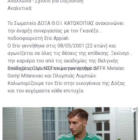
Απόλλωνα - Σχόλιο για Ουζουνίδη
Αναλυτικά:
Το Σωματείο ΔΟΞΑ Θ.Ο.Ι. ΚΑΤΩΚΟΠΙΑΣ ανακοινώνει
την έναρξη συνεργασίας με τον Γκανέζο
ποδοσφαιριστή Eric Appiah.
Ο Eric γεννήθηκε στις 08/05/2001 (22 ετών) και
αγωνίζεται σε όλες τις θέσεις της επίθεσης. Ξεκίνησε
την καριέρα του από τις ακαδημίες της Βελγικής
ακαδημίας Club NXT ενώ αγωνίστηκε σε FK Metalac
Επέλεξε να αγωνίζεται με τον αριθμό 27.
Gornji Milanovac και Ολυμπιάς Λυμπιών.
Καλωσορίζουμε τον Eric στην οικογένεια της Δόξας
και του ευχόμαστε κάθε επιτυχία.