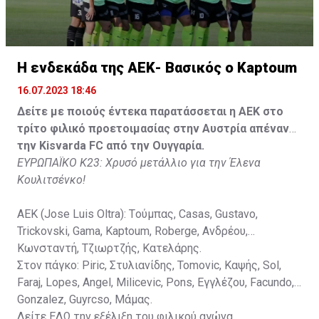
Gonzalez, Guyrcso, Μάμας.
Κisvarda FC (Milos Kruscic): Kovacs, Navratil, Raul, Szor,
Lippai, Alic, Kormendi, Makowski, Czekus, Ilievski,
H ενδεκάδα της ΑΕΚ- Βασικός ο Kaptoum
Spasic.
16.07.2023 18:46
Στον πάγκο: Petkovic, Cipetic, Kovasic, Jovicic, Szeles,
Δείτε με ποιούς έντεκα παρατάσσεται η ΑΕΚ στο
Vida, Otvos, Lucas, Camas, Mesanovic.
τρίτο φιλικό προετοιμασίας στην Αυστρία απέναντι
την Kisvarda FC από την Ουγγαρία.
ΕΥΡΩΠΑΪΚΟ Κ23: Χρυσό μετάλλιο για την Έλενα
Κουλιτσένκο!
ΑΕΚ (Jose Luis Oltra): Tούμπας, Casas, Gustavo,
Trickovski, Gama, Κaptoum, Roberge, Aνδρέου,
Κωνσταντή, Τζιωρτζής, Κατελάρης.
Στον πάγκο: Piric, Στυλιανίδης, Tomovic, Καψής, Sol,
Faraj, Lopes, Angel, Milicevic, Pons, Εγγλέζου, Facundo,
Gonzalez, Guyrcso, Μάμας.
Δείτε
ΕΔΩ
την εξέλιξη του φιλικού αγώνα.