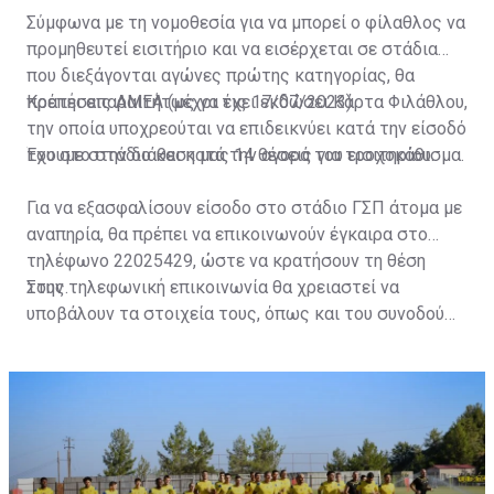
Σύμφωνα με τη νομοθεσία για να μπορεί ο φίλαθλος να
προμηθευτεί εισιτήριο και να εισέρχεται σε στάδια
που διεξάγονται αγώνες πρώτης κατηγορίας, θα
πρέπει απαραιτήτως να έχει εκδώσει Κάρτα Φιλάθλου,
Κρατήσεις ΑΜΕΑ (μέχρι τις 17/07/2023)
την οποία υποχρεούται να επιδεικνύει κατά την είσοδό
του στο στάδιο και κατά την αγορά του εισιτηρίου.
Έχουμε στην διάθεση μας 14 θέσεις για τροχοκάθισμα.
Για να εξασφαλίσουν είσοδο στο στάδιο ΓΣΠ άτομα με
αναπηρία, θα πρέπει να επικοινωνούν έγκαιρα στο
τηλέφωνο 22025429, ώστε να κρατήσουν τη θέση
τους.
Στην τηλεφωνική επικοινωνία θα χρειαστεί να
υποβάλουν τα στοιχεία τους, όπως και του συνοδού
τους. Τα στοιχεία που χρειάζονται είναι:
ονοματεπώνυμο, αριθμός πινακίδας αυτοκινήτου,
κάρτα ΑμεΑ και αριθμός κάρτας φιλάθλου του
συνοδού.»