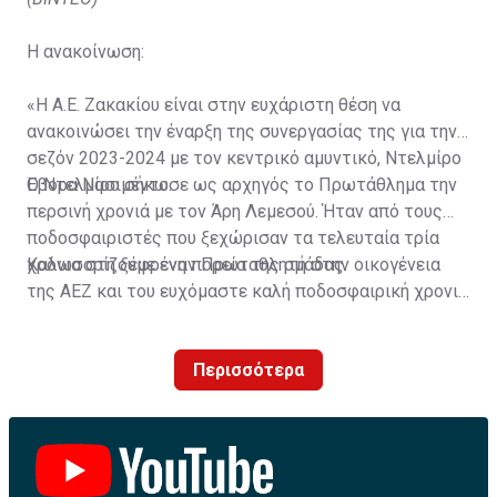
Η ανακοίνωση:
«Η Α.Ε. Ζακακίου είναι στην ευχάριστη θέση να
ανακοινώσει την έναρξη της συνεργασίας της για την
σεζόν 2023-2024 με τον κεντρικό αμυντικό, Ντελμίρο
Έβορα Νασιμέντο.
Ο Ντελμίρο σήκωσε ως αρχηγός το Πρωτάθλημα την
περσινή χρονιά με τον Άρη Λεμεσού. Ήταν από τους
ποδοσφαιριστές που ξεχώρισαν τα τελευταία τρία
χρόνια στη ξέφρενη πορεία της ομάδας.
Καλωσορίζουμε έναν Πρωταθλητή στην οικογένεια
της ΑΕΖ και του ευχόμαστε καλή ποδοσφαιρική χρονιά
με τα χρώματα της ομάδας μας!»
Περισσότερα