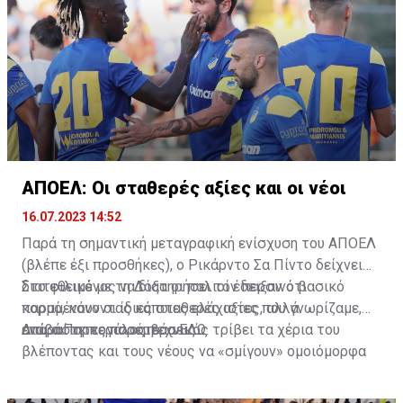
ΑΠΟΕΛ: Οι σταθερές αξίες και οι νέοι
16.07.2023 14:52
Παρά τη σημαντική μεταγραφική ενίσχυση του ΑΠΟΕΛ
(βλέπε έξι προσθήκες), ο Ρικάρντο Σα Πίντο δείχνει
διατεθειμένος να διατηρήσει τον περσινό βασικό
Στο φιλικό με τη Δόξα οι παλιοί έδειξαν ότι
κορμό, κάνοντας κάποιες ελάχιστες, αλλά
παραμένουν οι ίδιες σταθερές αξίες που γνωρίζαμε,
απαραίτητες παρεμβάσεις.
ενώ ο Πορτογάλος τεχνικός τρίβει τα χέρια του
Διαβάστε περισσότερα
ΕΔΩ
.
βλέποντας και τους νέους να «σμίγουν» ομοιόμορφα
στο γήπεδο με το περσινό ρόστερ.