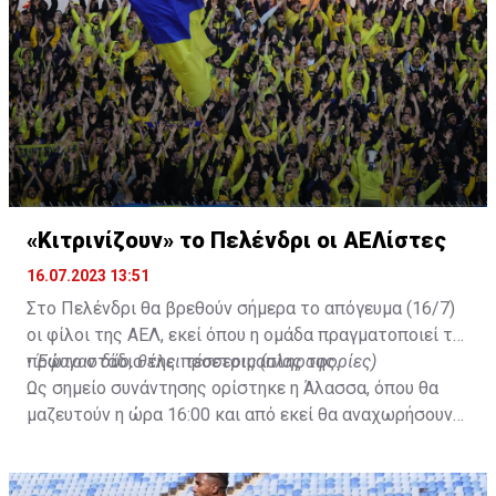
«Κιτρινίζουν» το Πελένδρι οι ΑΕΛίστες
16.07.2023 13:51
Στο Πελένδρι θα βρεθούν σήμερα το απόγευμα (16/7)
οι φίλοι της ΑΕΛ, εκεί όπου η ομάδα πραγματοποιεί το
πρώτο στάδιο της προετοιμασίας της.
•
Έφυγαν δύο, θέλει τέσσερις (πληροφορίες)
Ως σημείο συνάντησης ορίστηκε η Άλασσα, όπου θα
μαζευτούν η ώρα 16:00 και από εκεί θα αναχωρήσουν
με προορισμό το κοινοτικό γήπεδο Πελενδρίου, για να
δώοσυν το παρών τους στην απογευματινή προπόνηση
της ομάδας.