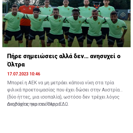
Πήρε σημειώσεις αλλά δεν… ανησυχεί ο
Όλτρα
17.07.2023 10:46
Μπορεί η ΑΕΚ να μη μετράει κάποια νίκη στα τρία
φιλικά προετοιμασίας που έχει δώσει στην Αυστρία
(δύο ήττες, μια ισοπαλία), ωστόσο δεν τρέχει λόγος
ανησυχίας για τον Όλτρα.
Διαβάστε περισσότερα
ΕΔΩ
.