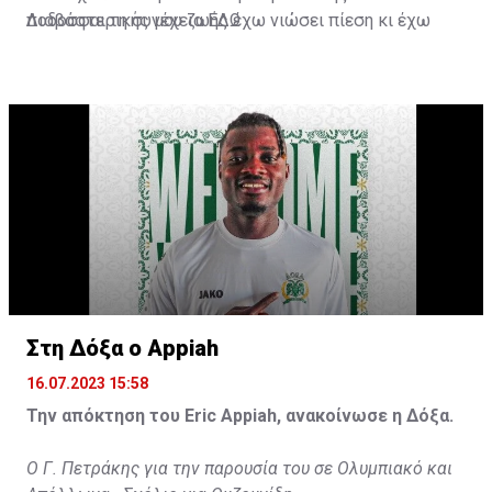
ποδοσφαιρικής μου ζωής έχω νιώσει πίεση κι έχω
Διαβάστε τη συνέχεια
ΕΔΩ
ανταποκριθεί. Πρέπει να κάνω το ίδιο, να σκοράρω
τέρματα που θα βοηθήσουν την ομάδα», δήλωσε ο
31χρονος άσος.
Στη Δόξα ο Appiah
16.07.2023 15:58
Την απόκτηση του Eric Appiah, ανακοίνωσε η Δόξα.
Ο Γ. Πετράκης για την παρουσία του σε Ολυμπιακό και