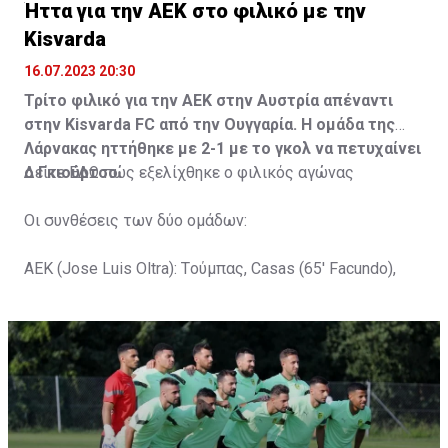
Ήττα για την ΑΕΚ στο φιλικό με την
Kisvarda
16.07.2023 20:30
Τρίτο φιλικό για την ΑΕΚ στην Αυστρία απέναντι
στην Kisvarda FC από την Ουγγαρία. Η ομάδα της
Λάρνακας ηττήθηκε με 2-1 με το γκολ να πετυχαίνει
ο Γκιούρτσο.
Δείτε
ΕΔΩ
πώς εξελίχθηκε ο φιλικός αγώνας
Οι συνθέσεις των δύο ομάδων:
ΑΕΚ (Jose Luis Oltra): Tούμπας, Casas (65' Facundo),
Gustavo (65' Pons), Trickovski (65' Lopes), Gama (65'
Gyurcso), Κaptoum (46' Καψής (65' Mάμας), Roberge (65'
Tomovic), Aνδρέου (65' Angel) , Κωνσταντή (65' Sol),
Τζιωρτζής (65' Faraj), Κατελάρης (65' Milicevic).
Στον πάγκο: Piric, Στυλιανίδης, Tomovic, Καψής, Sol,
Faraj, Lopes, Angel, Milicevic, Pons, Εγγλέζου, Facundo,