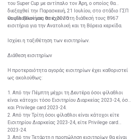
του Super Cup με αντίπαλο τον Άρη, ο οποίος θα
διεξαχθεί την Παρασκευή, 21 Ιουλίου, στο στάδιο ΓΣΠ
και θα ξεκινήσει στις 20:30.
Οι φίλαθλοί μας θα έχουν στη διάθεσή τους 8967
εισιτήρια για την Ανατολική και τη Βόρεια κερκίδα.
Ισχύει η ταξιθέτηση των εισιτηρίων.
Διάθεση εισιτηρίων
Η προτεραιότητα αγοράς εισιτηρίων έχει καθοριστεί
ως ακολούθως:
1. Από την Πέμπτη μέχρι τη Δευτέρα όσοι φίλαθλοι
είναι κάτοχοι τόσο Εισιτηρίου Διαρκείας 2023-24, όσο
και Privilege card 2023-24.
2. Από την Τρίτη όσοι φίλαθλοι είναι κάτοχοι είτε
Εισιτηρίου Διαρκείας 2023-24, είτε Privilege card
2023-24.
3. Από την Τετάρτη η προπώληση εισιτηρίων θα είναι