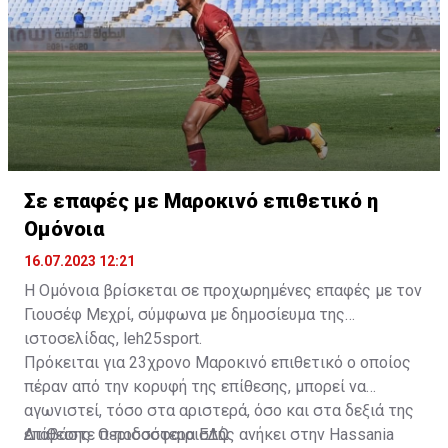
Σε επαφές με Μαροκινό επιθετικό η
Ομόνοια
16.07.2023 12:21
Η Ομόνοια βρίσκεται σε προχωρημένες επαφές με τον
Γιουσέφ Μεχρί, σύμφωνα με δημοσίευμα της
ιστοσελίδας, leh25sport.
Πρόκειται για 23χρονο Μαροκινό επιθετικό ο οποίος
πέραν από την κορυφή της επίθεσης, μπορεί να
αγωνιστεί, τόσο στα αριστερά, όσο και στα δεξιά της
επίθεσης. Ο ποδοσφαιριστής ανήκει στην Hassania
Διαβάστε περισσότερα
ΕΔΩ
.