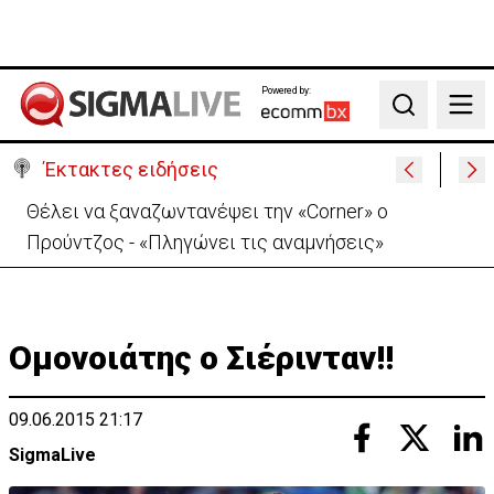
Powered by:
Search
Έκτακτες ειδήσεις
Χειροπέδες σε μοναχό για απόπειρα φόνου-
Μαχαίρωσε στο λαιμό 53χρονο
Oμονοιάτης ο Σιέρινταν!!
09.06.2015 21:17
SigmaLive