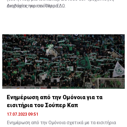
ανησυχίας για τον Όλτρα.
Διαβάστε περισσότερα
ΕΔΩ
.
Ενημέρωση από την Ομόνοια για τα
εισιτήρια του Σούπερ Καπ
17.07.2023 09:51
Ενημέρωση από την Ομόνοια σχετικά με τα εισιτήρια