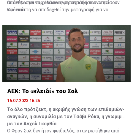
αποτέλεσμα να χαλάσει η μεταγραφή του στην
Οι άνθρωποι της Hassania προσπάθησαν να πείσουν
Ομόνοια.
τον παίκτη να αποδεχθεί την μεταγραφή για να
επωφεληθεί και ο ίδιος από το ποσό που θα κόστιζε η
μετακίνησή του, αλλά ο παίκτης αρνήθηκε και επέμεινε
να λύσει το συμβόλαιό του, ώστε να μετακομίσει
ελεύθερα σε οποιαδήποτε νέα ομάδα το τρέχον
καλοκαίρι.
ΑΕΚ: Το «κλειδί» του Σολ
16.07.2023 16:25
Το όλο πρότζεκτ, η ακριβής γνώση των επιθυμιών-
αναγκών, η συνομιλία με τον Τσάβι Ρόκα, η γνωριμία
με τον Άνχελ Γκαρθία.
Ο Φραν Σολ δεν ήταν φειδωλός, όταν ρωτήθηκε από