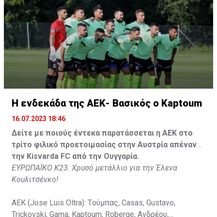
Tomovic), Aνδρέου (65' Angel) , Κωνσταντή (65' Sol),
Τζιωρτζής (65' Faraj), Κατελάρης (65' Milicevic).
Στον πάγκο: Piric, Στυλιανίδης, Tomovic, Καψής, Sol,
Faraj, Lopes, Angel, Milicevic, Pons, Εγγλέζου, Facundo,
Gonzalez, Guyrcso, Μάμας.
Κisvarda FC (Milos Kruscic): Kovacs, Navratil, Raul, Szor,
Lippai, Alic, Kormendi, Makowski, Czekus, Ilievski,
H ενδεκάδα της ΑΕΚ- Βασικός ο Kaptoum
Spasic.
16.07.2023 18:46
Στον πάγκο: Petkovic, Cipetic, Kovasic, Jovicic, Szeles,
Δείτε με ποιούς έντεκα παρατάσσεται η ΑΕΚ στο
Vida, Otvos, Lucas, Camas, Mesanovic.
τρίτο φιλικό προετοιμασίας στην Αυστρία απέναντι
την Kisvarda FC από την Ουγγαρία.
ΕΥΡΩΠΑΪΚΟ Κ23: Χρυσό μετάλλιο για την Έλενα
Κουλιτσένκο!
ΑΕΚ (Jose Luis Oltra): Tούμπας, Casas, Gustavo,
Trickovski, Gama, Κaptoum, Roberge, Aνδρέου,