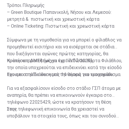
Τρόποι Πληρωμής
– Green Boutique Παπανικολή, Νήσου και Λεμεσού:
μετρητά & πιστωτική και χρεωστική κάρτα
– Online Ticketing: Πιστωτική και χρεωστική κάρτα
Σύμφωνα με τη νομοθεσία για να μπορεί ο φίλαθλος να
προμηθευτεί εισιτήριο και να εισέρχεται σε στάδια
που διεξάγονται αγώνες πρώτης κατηγορίας, θα
πρέπει απαραιτήτως να έχει εκδώσει Κάρτα Φιλάθλου,
Κρατήσεις ΑΜΕΑ (μέχρι τις 17/07/2023)
την οποία υποχρεούται να επιδεικνύει κατά την είσοδό
του στο στάδιο και κατά την αγορά του εισιτηρίου.
Έχουμε στην διάθεση μας 14 θέσεις για τροχοκάθισμα.
Για να εξασφαλίσουν είσοδο στο στάδιο ΓΣΠ άτομα με
αναπηρία, θα πρέπει να επικοινωνούν έγκαιρα στο
τηλέφωνο 22025429, ώστε να κρατήσουν τη θέση
τους.
Στην τηλεφωνική επικοινωνία θα χρειαστεί να
υποβάλουν τα στοιχεία τους, όπως και του συνοδού
τους. Τα στοιχεία που χρειάζονται είναι: