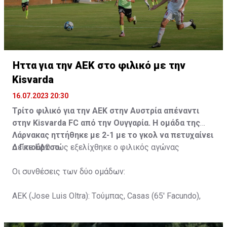
Ήττα για την ΑΕΚ στο φιλικό με την
Kisvarda
16.07.2023 20:30
Τρίτο φιλικό για την ΑΕΚ στην Αυστρία απέναντι
στην Kisvarda FC από την Ουγγαρία. Η ομάδα της
Λάρνακας ηττήθηκε με 2-1 με το γκολ να πετυχαίνει
ο Γκιούρτσο.
Δείτε
ΕΔΩ
πώς εξελίχθηκε ο φιλικός αγώνας
Οι συνθέσεις των δύο ομάδων:
ΑΕΚ (Jose Luis Oltra): Tούμπας, Casas (65' Facundo),
Gustavo (65' Pons), Trickovski (65' Lopes), Gama (65'
Gyurcso), Κaptoum (46' Καψής (65' Mάμας), Roberge (65'