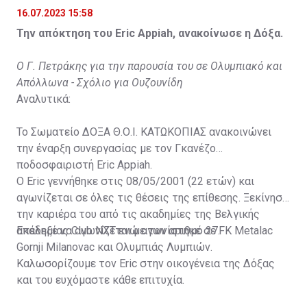
16.07.2023 15:58
Την απόκτηση του Eric Appiah, ανακοίνωσε η Δόξα.
Ο Γ. Πετράκης για την παρουσία του σε Ολυμπιακό και
Απόλλωνα - Σχόλιο για Ουζουνίδη
Αναλυτικά:
Το Σωματείο ΔΟΞΑ Θ.Ο.Ι. ΚΑΤΩΚΟΠΙΑΣ ανακοινώνει
την έναρξη συνεργασίας με τον Γκανέζο
ποδοσφαιριστή Eric Appiah.
Ο Eric γεννήθηκε στις 08/05/2001 (22 ετών) και
αγωνίζεται σε όλες τις θέσεις της επίθεσης. Ξεκίνησε
την καριέρα του από τις ακαδημίες της Βελγικής
ακαδημίας Club NXT ενώ αγωνίστηκε σε FK Metalac
Επέλεξε να αγωνίζεται με τον αριθμό 27.
Gornji Milanovac και Ολυμπιάς Λυμπιών.
Καλωσορίζουμε τον Eric στην οικογένεια της Δόξας
και του ευχόμαστε κάθε επιτυχία.