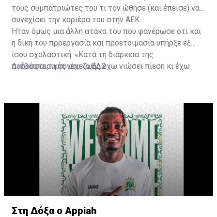
τους συμπατριώτες του τι τον ώθησε (και έπεισε) να
συνεχίσει την καριέρα του στην ΑΕΚ.
Ήταν όμως μια άλλη ατάκα του που φανέρωσε ότι και
η δική του προεργασία και προετοιμασία υπήρξε εξ
ίσου σχολαστική. «Κατά τη διάρκεια της
ποδοσφαιρικής μου ζωής έχω νιώσει πίεση κι έχω
Διαβάστε τη συνέχεια
ΕΔΩ
ανταποκριθεί. Πρέπει να κάνω το ίδιο, να σκοράρω
τέρματα που θα βοηθήσουν την ομάδα», δήλωσε ο
31χρονος άσος.
Στη Δόξα ο Appiah