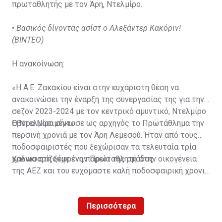
πρωταθλητής με τον Άρη, Ντελμίρο.
•
Βασικός δίνοντας ασίστ ο Αλεξάντερ Κακόριν!
(ΒΙΝΤΕΟ)
Η ανακοίνωση:
«Η Α.Ε. Ζακακίου είναι στην ευχάριστη θέση να
ανακοινώσει την έναρξη της συνεργασίας της για την
σεζόν 2023-2024 με τον κεντρικό αμυντικό, Ντελμίρο
Έβορα Νασιμέντο.
Ο Ντελμίρο σήκωσε ως αρχηγός το Πρωτάθλημα την
περσινή χρονιά με τον Άρη Λεμεσού. Ήταν από τους
ποδοσφαιριστές που ξεχώρισαν τα τελευταία τρία
χρόνια στη ξέφρενη πορεία της ομάδας.
Καλωσορίζουμε έναν Πρωταθλητή στην οικογένεια
της ΑΕΖ και του ευχόμαστε καλή ποδοσφαιρική χρονιά
με τα χρώματα της ομάδας μας!»
Περισσότερα