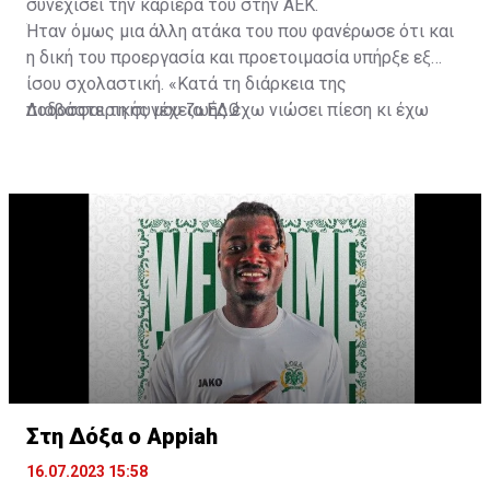
συνεχίσει την καριέρα του στην ΑΕΚ.
Ήταν όμως μια άλλη ατάκα του που φανέρωσε ότι και
η δική του προεργασία και προετοιμασία υπήρξε εξ
ίσου σχολαστική. «Κατά τη διάρκεια της
ποδοσφαιρικής μου ζωής έχω νιώσει πίεση κι έχω
Διαβάστε τη συνέχεια
ΕΔΩ
ανταποκριθεί. Πρέπει να κάνω το ίδιο, να σκοράρω
τέρματα που θα βοηθήσουν την ομάδα», δήλωσε ο
31χρονος άσος.
Στη Δόξα ο Appiah
16.07.2023 15:58