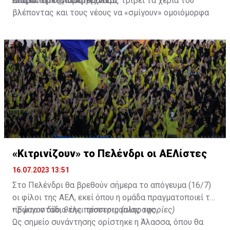
απαραίτητες παρεμβάσεις.
ενώ ο Πορτογάλος τεχνικός τρίβει τα χέρια του
Διαβάστε περισσότερα
ΕΔΩ
.
βλέποντας και τους νέους να «σμίγουν» ομοιόμορφα
στο γήπεδο με το περσινό ρόστερ.
«Κιτρινίζουν» το Πελένδρι οι ΑΕΛίστες
16.07.2023 13:51
Στο Πελένδρι θα βρεθούν σήμερα το απόγευμα (16/7)
οι φίλοι της ΑΕΛ, εκεί όπου η ομάδα πραγματοποιεί το
πρώτο στάδιο της προετοιμασίας της.
•
Έφυγαν δύο, θέλει τέσσερις (πληροφορίες)
Ως σημείο συνάντησης ορίστηκε η Άλασσα, όπου θα