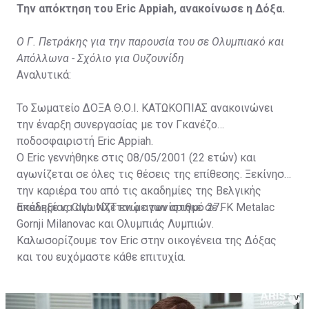
Την απόκτηση του Eric Appiah, ανακοίνωσε η Δόξα.
Ο Γ. Πετράκης για την παρουσία του σε Ολυμπιακό και
Απόλλωνα - Σχόλιο για Ουζουνίδη
Αναλυτικά:
Το Σωματείο ΔΟΞΑ Θ.Ο.Ι. ΚΑΤΩΚΟΠΙΑΣ ανακοινώνει
την έναρξη συνεργασίας με τον Γκανέζο
ποδοσφαιριστή Eric Appiah.
Ο Eric γεννήθηκε στις 08/05/2001 (22 ετών) και
αγωνίζεται σε όλες τις θέσεις της επίθεσης. Ξεκίνησε
την καριέρα του από τις ακαδημίες της Βελγικής
ακαδημίας Club NXT ενώ αγωνίστηκε σε FK Metalac
Επέλεξε να αγωνίζεται με τον αριθμό 27.
Gornji Milanovac και Ολυμπιάς Λυμπιών.
Καλωσορίζουμε τον Eric στην οικογένεια της Δόξας
και του ευχόμαστε κάθε επιτυχία.