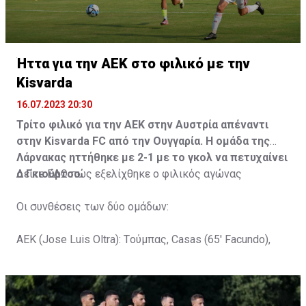
Ήττα για την ΑΕΚ στο φιλικό με την
Kisvarda
16.07.2023 20:30
Τρίτο φιλικό για την ΑΕΚ στην Αυστρία απέναντι
στην Kisvarda FC από την Ουγγαρία. Η ομάδα της
Λάρνακας ηττήθηκε με 2-1 με το γκολ να πετυχαίνει
ο Γκιούρτσο.
Δείτε
ΕΔΩ
πώς εξελίχθηκε ο φιλικός αγώνας
Οι συνθέσεις των δύο ομάδων:
ΑΕΚ (Jose Luis Oltra): Tούμπας, Casas (65' Facundo),
Gustavo (65' Pons), Trickovski (65' Lopes), Gama (65'
Gyurcso), Κaptoum (46' Καψής (65' Mάμας), Roberge (65'
Tomovic), Aνδρέου (65' Angel) , Κωνσταντή (65' Sol),
Τζιωρτζής (65' Faraj), Κατελάρης (65' Milicevic).