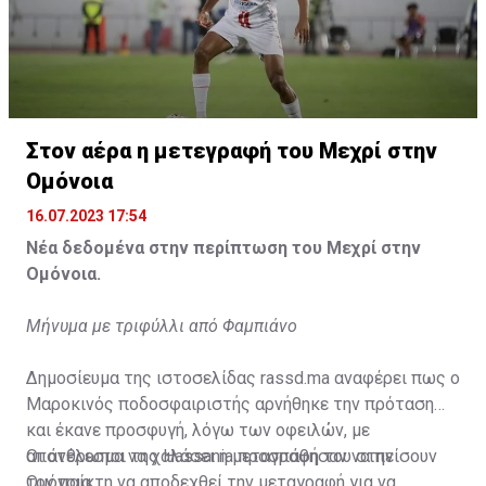
Η δημοσίευση κοινοποιήθηκε από το χρήστη サンフレッチェ広島 (@
Στον αέρα η μετεγραφή του Μεχρί στην
Ομόνοια
16.07.2023 17:54
Νέα δεδομένα στην περίπτωση του Μεχρί στην
Ομόνοια.
Μήνυμα με τριφύλλι από Φαμπιάνο
Δημοσίευμα της ιστοσελίδας rassd.ma αναφέρει πως ο
Μαροκινός ποδοσφαιριστής αρνήθηκε την πρόταση
και έκανε προσφυγή, λόγω των οφειλών, με
αποτέλεσμα να χαλάσει η μεταγραφή του στην
Οι άνθρωποι της Hassania προσπάθησαν να πείσουν
Ομόνοια.
τον παίκτη να αποδεχθεί την μεταγραφή για να