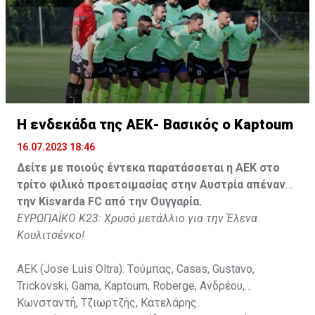
Στον πάγκο: Piric, Στυλιανίδης, Tomovic, Καψής, Sol,
Faraj, Lopes, Angel, Milicevic, Pons, Εγγλέζου, Facundo,
Gonzalez, Guyrcso, Μάμας.
Κisvarda FC (Milos Kruscic): Kovacs, Navratil, Raul, Szor,
Lippai, Alic, Kormendi, Makowski, Czekus, Ilievski,
H ενδεκάδα της ΑΕΚ- Βασικός ο Kaptoum
Spasic.
16.07.2023 18:46
Στον πάγκο: Petkovic, Cipetic, Kovasic, Jovicic, Szeles,
Δείτε με ποιούς έντεκα παρατάσσεται η ΑΕΚ στο
Vida, Otvos, Lucas, Camas, Mesanovic.
τρίτο φιλικό προετοιμασίας στην Αυστρία απέναντι
την Kisvarda FC από την Ουγγαρία.
ΕΥΡΩΠΑΪΚΟ Κ23: Χρυσό μετάλλιο για την Έλενα
Κουλιτσένκο!
ΑΕΚ (Jose Luis Oltra): Tούμπας, Casas, Gustavo,
Trickovski, Gama, Κaptoum, Roberge, Aνδρέου,
Κωνσταντή, Τζιωρτζής, Κατελάρης.