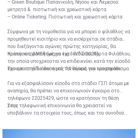
– Green Boutique Παπανικολή, Νήσου και Λεμεσού:
μετρητά & πιστωτική και χρεωστική κάρτα
– Online Ticketing: Πιστωτική και χρεωστική κάρτα
Σύμφωνα με τη νομοθεσία για να μπορεί ο φίλαθλος να
προμηθευτεί εισιτήριο και να εισέρχεται σε στάδια
που διεξάγονται αγώνες πρώτης κατηγορίας, θα
πρέπει απαραιτήτως να έχει εκδώσει Κάρτα Φιλάθλου,
Κρατήσεις ΑΜΕΑ (μέχρι τις 17/07/2023)
την οποία υποχρεούται να επιδεικνύει κατά την είσοδό
του στο στάδιο και κατά την αγορά του εισιτηρίου.
Έχουμε στην διάθεση μας 14 θέσεις για τροχοκάθισμα.
Για να εξασφαλίσουν είσοδο στο στάδιο ΓΣΠ άτομα με
αναπηρία, θα πρέπει να επικοινωνούν έγκαιρα στο
τηλέφωνο 22025429, ώστε να κρατήσουν τη θέση
τους.
Στην τηλεφωνική επικοινωνία θα χρειαστεί να
υποβάλουν τα στοιχεία τους, όπως και του συνοδού
τους. Τα στοιχεία που χρειάζονται είναι:
ονοματεπώνυμο, αριθμός πινακίδας αυτοκινήτου,
κάρτα ΑμεΑ και αριθμός κάρτας φιλάθλου του