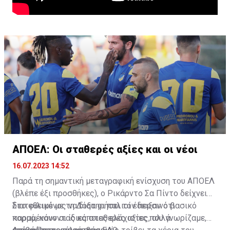
ΑΠΟΕΛ: Οι σταθερές αξίες και οι νέοι
16.07.2023 14:52
Παρά τη σημαντική μεταγραφική ενίσχυση του ΑΠΟΕΛ
(βλέπε έξι προσθήκες), ο Ρικάρντο Σα Πίντο δείχνει
διατεθειμένος να διατηρήσει τον περσινό βασικό
Στο φιλικό με τη Δόξα οι παλιοί έδειξαν ότι
κορμό, κάνοντας κάποιες ελάχιστες, αλλά
παραμένουν οι ίδιες σταθερές αξίες που γνωρίζαμε,