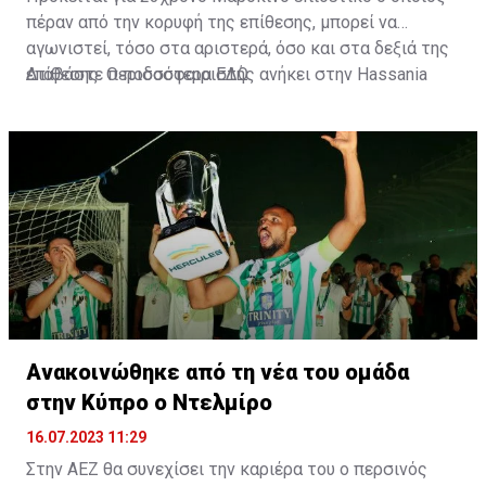
πέραν από την κορυφή της επίθεσης, μπορεί να
αγωνιστεί, τόσο στα αριστερά, όσο και στα δεξιά της
επίθεσης. Ο ποδοσφαιριστής ανήκει στην Hassania
Διαβάστε περισσότερα
ΕΔΩ
.
d'Agadir με την οποία διατηρεί συμβόλαιο μέχρι το
2026.
Ανακοινώθηκε από τη νέα του ομάδα
στην Κύπρο ο Ντελμίρο
16.07.2023 11:29
Στην ΑΕΖ θα συνεχίσει την καριέρα του ο περσινός