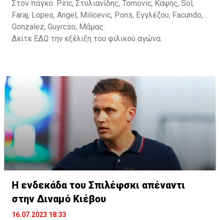
Στον πάγκο: Piric, Στυλιανίδης, Tomovic, Καψής, Sol,
Faraj, Lopes, Angel, Milicevic, Pons, Εγγλέζου, Facundo,
Gonzalez, Guyrcso, Μάμας.
Δείτε
ΕΔΩ
την εξέλιξη του φιλικού αγώνα.
Η ενδεκάδα του Σπιλέφσκι απέναντι
στην Διναμό Κιέβου
16.07.2023 18:33