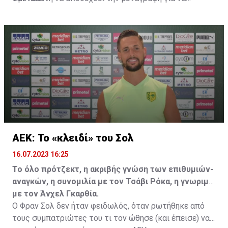
επωφεληθεί και ο ίδιος από το ποσό που θα κόστιζε η
μετακίνησή του, αλλά ο παίκτης αρνήθηκε και επέμεινε
να λύσει το συμβόλαιό του, ώστε να μετακομίσει
ελεύθερα σε οποιαδήποτε νέα ομάδα το τρέχον
καλοκαίρι.
ΑΕΚ: Το «κλειδί» του Σολ
16.07.2023 16:25
Το όλο πρότζεκτ, η ακριβής γνώση των επιθυμιών-
αναγκών, η συνομιλία με τον Τσάβι Ρόκα, η γνωριμία
με τον Άνχελ Γκαρθία.
Ο Φραν Σολ δεν ήταν φειδωλός, όταν ρωτήθηκε από
τους συμπατριώτες του τι τον ώθησε (και έπεισε) να