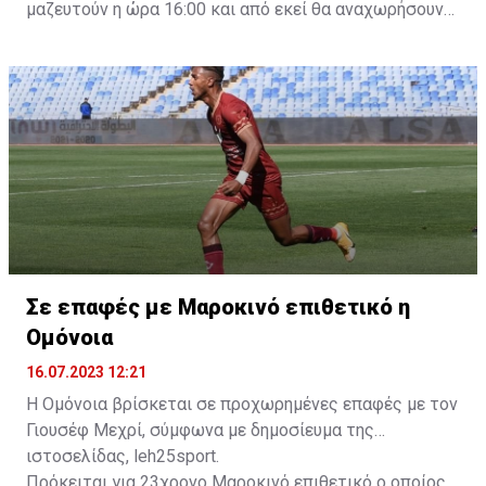
μαζευτούν η ώρα 16:00 και από εκεί θα αναχωρήσουν
με προορισμό το κοινοτικό γήπεδο Πελενδρίου, για να
δώοσυν το παρών τους στην απογευματινή προπόνηση
της ομάδας.
Σε επαφές με Μαροκινό επιθετικό η
Ομόνοια
16.07.2023 12:21
Η Ομόνοια βρίσκεται σε προχωρημένες επαφές με τον
Γιουσέφ Μεχρί, σύμφωνα με δημοσίευμα της
ιστοσελίδας, leh25sport.
Πρόκειται για 23χρονο Μαροκινό επιθετικό ο οποίος