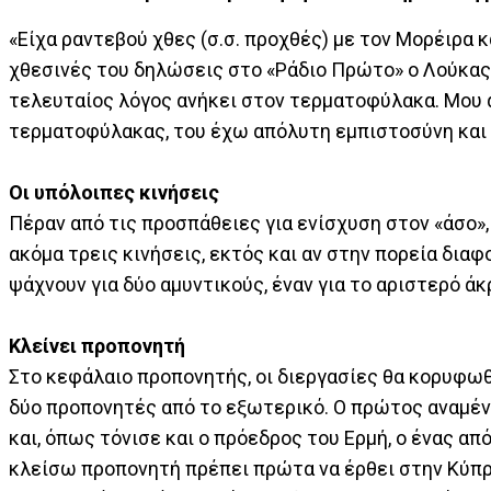
«Είχα ραντεβού χθες (σ.σ. προχθές) με τον Μορέιρα κ
χθεσινές του δηλώσεις στο «Ράδιο Πρώτο» ο Λούκας 
τελευταίος λόγος ανήκει στον τερματοφύλακα. Μου α
τερματοφύλακας, του έχω απόλυτη εμπιστοσύνη και 
Οι υπόλοιπες κινήσεις
Πέραν από τις προσπάθειες για ενίσχυση στον «άσο»
ακόμα τρεις κινήσεις, εκτός και αν στην πορεία δια
ψάχνουν για δύο αμυντικούς, έναν για το αριστερό άκρ
Κλείνει προπονητή
Στο κεφάλαιο προπονητής, οι διεργασίες θα κορυφωθ
δύο προπονητές από το εξωτερικό. Ο πρώτος αναμένε
και, όπως τόνισε και ο πρόεδρος του Ερμή, ο ένας από
κλείσω προπονητή πρέπει πρώτα να έρθει στην Κύπρο