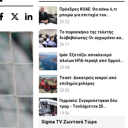
Πρόεδρος ΚΟΑΕ: Θα κάνω ό,τι
μπορώ για επιτυχία του
Οργανισμού
20:22
Το παρασκήνιο της τελετής
διαβεβαίωσης-Οι αγχωμένοι και
οι πιο.. χαλαροί (vid)
20:11
Ιράν: Εξετάζει αποκλεισμό
πλοίων ΗΠΑ-Ισραήλ από Ορμούζ
και πρόστιμο μέχρι 20%
20:08
Τσαντ: Δεκατρείς νεκροί από
επιδημία χολέρας
20:05
Γερμανία: Συγκρούστηκαν δύο
τραμ - Τουλάχιστον 25
τραυματίες, οι 7 σοβαρά
19:56
Sigma TV Ζωντανά Τώρα
Ρωσία: Πλήξαμε κόμβο