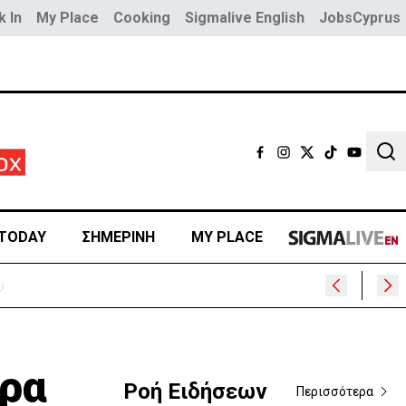
 In
My Place
Cooking
Sigmalive English
JobsCyprus
Sear
TODAY
ΣΗΜΕΡΙΝΗ
MY PLACE
ιρα
Ροή Ειδήσεων
Περισσότερα