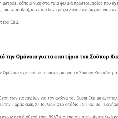
η μετράει κάποια νίκη στα τρία φιλικά προετοιμασίας που έχ
ς, μια ισοπαλία), ωστόσο δεν τρέχει λόγος ανησυχίας για τον
ότερα
ΕΔΩ
.
 την Ομόνοια για τα εισιτήρια του Σούπερ Κα
 Ομόνοια σχετικά με τα εισιτήρια για το Σούπερ Καπ κόντρα 
άθεση των εισιτηρίων για τον αγώνα του Super Cup με αντίπαλ
ί την Παρασκευή, 21 Ιουλίου, στο στάδιο ΓΣΠ και θα ξεκινήσει
α έχουν στη διάθεσή τους 8967 εισιτήρια για την Ανατολική κα