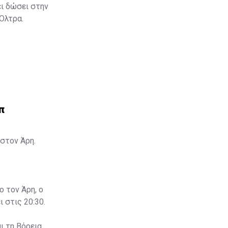
ει δώσει στην
 Όλτρα.
π
στον Άρη.
ο τον Άρη, ο
 στις 20:30.
ι τη Βόρεια