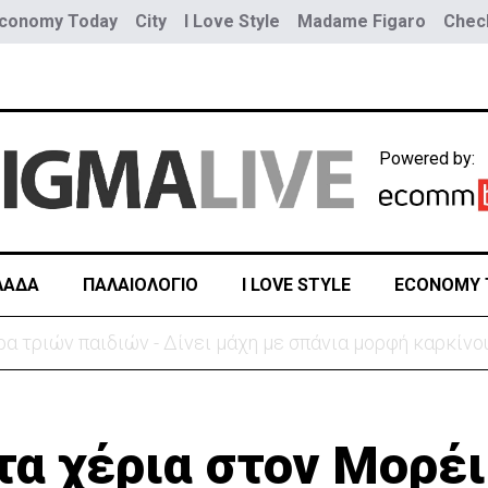
conomy Today
City
I Love Style
Madame Figaro
Check
Powered by:
ΛΑΔΑ
ΠΑΛΑΙΟΛΟΓΙΟ
I LOVE STYLE
ECONOMY 
ύο τραμ - Τουλάχιστον 25 τραυματίες, οι 7 σοβαρά
τα χέρια στον Μορέ