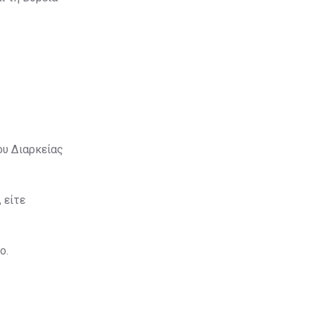
ου Διαρκείας
 είτε
ο.