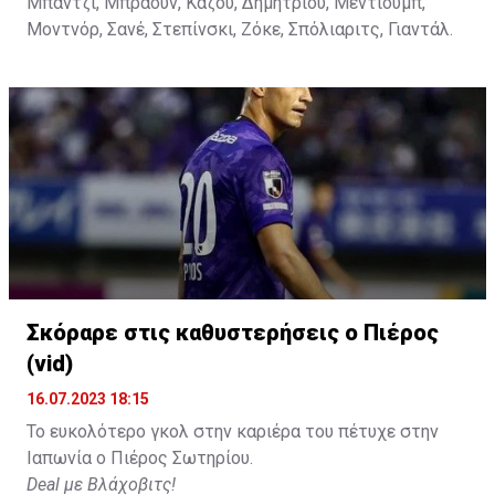
Μπαντζί, Μπράουν, Καζού, Δημητρίου, Μεντιούμπ,
Μοντνόρ, Σανέ, Στεπίνσκι, Ζόκε, Σπόλιαριτς, Γιαντάλ.
Σκόραρε στις καθυστερήσεις ο Πιέρος
(vid)
16.07.2023 18:15
Το ευκολότερο γκολ στην καριέρα του πέτυχε στην
Ιαπωνία ο Πιέρος Σωτηρίου.
Deal με Βλάχοβιτς!