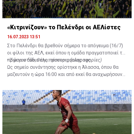
«Κιτρινίζουν» το Πελένδρι οι ΑΕΛίστες
16.07.2023 13:51
Στο Πελένδρι θα βρεθούν σήμερα το απόγευμα (16/7)
οι φίλοι της ΑΕΛ, εκεί όπου η ομάδα πραγματοποιεί το
πρώτο στάδιο της προετοιμασίας της.
•
Έφυγαν δύο, θέλει τέσσερις (πληροφορίες)
Ως σημείο συνάντησης ορίστηκε η Άλασσα, όπου θα
μαζευτούν η ώρα 16:00 και από εκεί θα αναχωρήσουν
με προορισμό το κοινοτικό γήπεδο Πελενδρίου, για να
δώοσυν το παρών τους στην απογευματινή προπόνηση
της ομάδας.