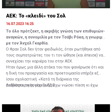
ΑΕΚ: Το «κλειδί» του Σολ
16.07.2023 16:25
Το όλο πρότζεκτ, η ακριβής γνώση των επιθυμιών-
αναγκών, η συνομιλία με τον Τσάβι Ρόκα, η γνωριμία
με τον Άνχελ Γκαρθία.
Ο Φραν Σολ δεν ήταν φειδωλός, όταν ρωτήθηκε από
τους συμπατριώτες του τι τον ώθησε (και έπεισε) να
συνεχίσει την καριέρα του στην ΑΕΚ.
Ήταν όμως μια άλλη ατάκα του που φανέρωσε ότι και
η δική του προεργασία και προετοιμασία υπήρξε εξ
ίσου σχολαστική. «Κατά τη διάρκεια της
ποδοσφαιρικής μου ζωής έχω νιώσει πίεση κι έχω
Διαβάστε τη συνέχεια
ΕΔΩ
ανταποκριθεί. Πρέπει να κάνω το ίδιο, να σκοράρω
τέρματα που θα βοηθήσουν την ομάδα», δήλωσε ο
31χρονος άσος.