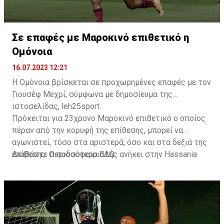
Σε επαφές με Μαροκινό επιθετικό η
Ομόνοια
16.07.2023 12:21
Η Ομόνοια βρίσκεται σε προχωρημένες επαφές με τον
Γιουσέφ Μεχρί, σύμφωνα με δημοσίευμα της
ιστοσελίδας, leh25sport.
Πρόκειται για 23χρονο Μαροκινό επιθετικό ο οποίος
πέραν από την κορυφή της επίθεσης, μπορεί να
αγωνιστεί, τόσο στα αριστερά, όσο και στα δεξιά της
επίθεσης. Ο ποδοσφαιριστής ανήκει στην Hassania
Διαβάστε περισσότερα
ΕΔΩ
.
d'Agadir με την οποία διατηρεί συμβόλαιο μέχρι το
2026.