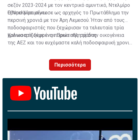
σεζόν 2023-2024 με τον κεντρικό αμυντικό, Ντελμίρο
Έβορα Νασιμέντο.
Ο Ντελμίρο σήκωσε ως αρχηγός το Πρωτάθλημα την
περσινή χρονιά με τον Άρη Λεμεσού. Ήταν από τους
ποδοσφαιριστές που ξεχώρισαν τα τελευταία τρία
χρόνια στη ξέφρενη πορεία της ομάδας.
Καλωσορίζουμε έναν Πρωταθλητή στην οικογένεια
της ΑΕΖ και του ευχόμαστε καλή ποδοσφαιρική χρονιά
με τα χρώματα της ομάδας μας!»
Περισσότερα