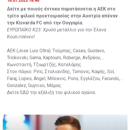
16.07.2023 18:46
Στον πάγκο: Petkovic, Cipetic, Kovasic, Jovicic, Szeles,
Δείτε με ποιούς έντεκα παρατάσσεται η ΑΕΚ στο
Vida, Otvos, Lucas, Camas, Mesanovic.
τρίτο φιλικό προετοιμασίας στην Αυστρία απέναντι
την Kisvarda FC από την Ουγγαρία.
ΕΥΡΩΠΑΪΚΟ Κ23: Χρυσό μετάλλιο για την Έλενα
Κουλιτσένκο!
ΑΕΚ (Jose Luis Oltra): Tούμπας, Casas, Gustavo,
Trickovski, Gama, Κaptoum, Roberge, Aνδρέου,
Κωνσταντή, Τζιωρτζής, Κατελάρης.
Στον πάγκο: Piric, Στυλιανίδης, Tomovic, Καψής, Sol,
Faraj, Lopes, Angel, Milicevic, Pons, Εγγλέζου, Facundo,
Gonzalez, Guyrcso, Μάμας.
Δείτε
ΕΔΩ
την εξέλιξη του φιλικού αγώνα.