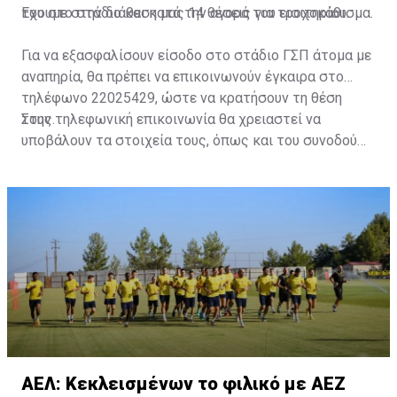
του στο στάδιο και κατά την αγορά του εισιτηρίου.
Έχουμε στην διάθεση μας 14 θέσεις για τροχοκάθισμα.
Για να εξασφαλίσουν είσοδο στο στάδιο ΓΣΠ άτομα με
αναπηρία, θα πρέπει να επικοινωνούν έγκαιρα στο
τηλέφωνο 22025429, ώστε να κρατήσουν τη θέση
τους.
Στην τηλεφωνική επικοινωνία θα χρειαστεί να
υποβάλουν τα στοιχεία τους, όπως και του συνοδού
τους. Τα στοιχεία που χρειάζονται είναι:
ονοματεπώνυμο, αριθμός πινακίδας αυτοκινήτου,
κάρτα ΑμεΑ και αριθμός κάρτας φιλάθλου του
συνοδού.»
ΑΕΛ: Κεκλεισμένων το φιλικό με ΑΕΖ