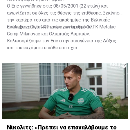
Ο Eric γεννήθηκε στις 08/05/2001 (22 ετών) και
αγωνίζεται σε όλες τις θέσεις της επίθεσης. Ξεκίνησε
την καριέρα του από τις ακαδημίες της Βελγικής
ακαδημίας Club NXT ενώ αγωνίστηκε σε FK Metalac
Επέλεξε να αγωνίζεται με τον αριθμό 27.
Gornji Milanovac και Ολυμπιάς Λυμπιών.
Καλωσορίζουμε τον Eric στην οικογένεια της Δόξας
και του ευχόμαστε κάθε επιτυχία.
Νίκολιτς: «Πρέπει να επαναλάβουμε το