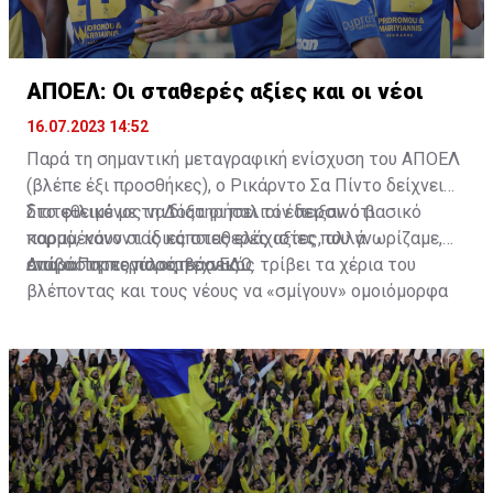
ΑΠΟΕΛ: Οι σταθερές αξίες και οι νέοι
16.07.2023 14:52
Παρά τη σημαντική μεταγραφική ενίσχυση του ΑΠΟΕΛ
(βλέπε έξι προσθήκες), ο Ρικάρντο Σα Πίντο δείχνει
διατεθειμένος να διατηρήσει τον περσινό βασικό
Στο φιλικό με τη Δόξα οι παλιοί έδειξαν ότι
κορμό, κάνοντας κάποιες ελάχιστες, αλλά
παραμένουν οι ίδιες σταθερές αξίες που γνωρίζαμε,
απαραίτητες παρεμβάσεις.
ενώ ο Πορτογάλος τεχνικός τρίβει τα χέρια του
Διαβάστε περισσότερα
ΕΔΩ
.
βλέποντας και τους νέους να «σμίγουν» ομοιόμορφα
στο γήπεδο με το περσινό ρόστερ.