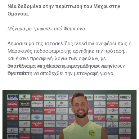
Νέα δεδομένα στην περίπτωση του Μεχρί στην
Ομόνοια.
Μήνυμα με τριφύλλι από Φαμπιάνο
Δημοσίευμα της ιστοσελίδας rassd.ma αναφέρει πως ο
Μαροκινός ποδοσφαιριστής αρνήθηκε την πρόταση
και έκανε προσφυγή, λόγω των οφειλών, με
αποτέλεσμα να χαλάσει η μεταγραφή του στην
Οι άνθρωποι της Hassania προσπάθησαν να πείσουν
Ομόνοια.
τον παίκτη να αποδεχθεί την μεταγραφή για να
επωφεληθεί και ο ίδιος από το ποσό που θα κόστιζε η
μετακίνησή του, αλλά ο παίκτης αρνήθηκε και επέμεινε
να λύσει το συμβόλαιό του, ώστε να μετακομίσει
ελεύθερα σε οποιαδήποτε νέα ομάδα το τρέχον
καλοκαίρι.