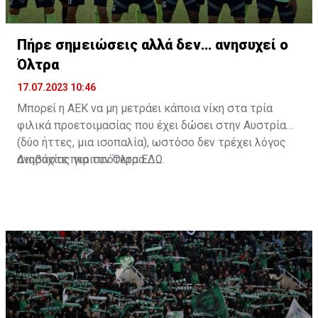
Πήρε σημειώσεις αλλά δεν… ανησυχεί ο
Όλτρα
17.07.2023 10:46
Μπορεί η ΑΕΚ να μη μετράει κάποια νίκη στα τρία
φιλικά προετοιμασίας που έχει δώσει στην Αυστρία
(δύο ήττες, μια ισοπαλία), ωστόσο δεν τρέχει λόγος
ανησυχίας για τον Όλτρα.
Διαβάστε περισσότερα
ΕΔΩ
.