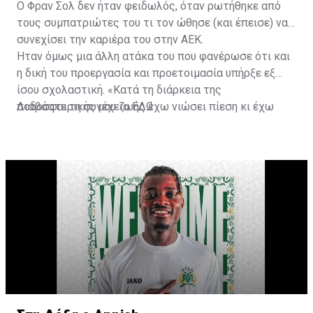
Ο Φραν Σολ δεν ήταν φειδωλός, όταν ρωτήθηκε από
τους συμπατριώτες του τι τον ώθησε (και έπεισε) να
συνεχίσει την καριέρα του στην ΑΕΚ.
Ήταν όμως μια άλλη ατάκα του που φανέρωσε ότι και
η δική του προεργασία και προετοιμασία υπήρξε εξ
ίσου σχολαστική. «Κατά τη διάρκεια της
ποδοσφαιρικής μου ζωής έχω νιώσει πίεση κι έχω
Διαβάστε τη συνέχεια
ΕΔΩ
ανταποκριθεί. Πρέπει να κάνω το ίδιο, να σκοράρω
τέρματα που θα βοηθήσουν την ομάδα», δήλωσε ο
31χρονος άσος.