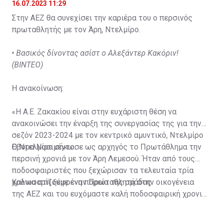
16.07.2023 11:29
Στην ΑΕΖ θα συνεχίσει την καριέρα του ο περσινός
πρωταθλητής με τον Άρη, Ντελμίρο.
•
Βασικός δίνοντας ασίστ ο Αλεξάντερ Κακόριν!
(ΒΙΝΤΕΟ)
Η ανακοίνωση:
«Η Α.Ε. Ζακακίου είναι στην ευχάριστη θέση να
ανακοινώσει την έναρξη της συνεργασίας της για την
σεζόν 2023-2024 με τον κεντρικό αμυντικό, Ντελμίρο
Έβορα Νασιμέντο.
Ο Ντελμίρο σήκωσε ως αρχηγός το Πρωτάθλημα την
περσινή χρονιά με τον Άρη Λεμεσού. Ήταν από τους
ποδοσφαιριστές που ξεχώρισαν τα τελευταία τρία
χρόνια στη ξέφρενη πορεία της ομάδας.
Καλωσορίζουμε έναν Πρωταθλητή στην οικογένεια
της ΑΕΖ και του ευχόμαστε καλή ποδοσφαιρική χρονιά
με τα χρώματα της ομάδας μας!»