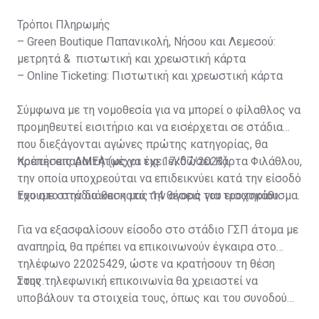
Τρόποι Πληρωμής
– Green Boutique Παπανικολή, Νήσου και Λεμεσού:
μετρητά & πιστωτική και χρεωστική κάρτα
– Online Ticketing: Πιστωτική και χρεωστική κάρτα
Σύμφωνα με τη νομοθεσία για να μπορεί ο φίλαθλος να
προμηθευτεί εισιτήριο και να εισέρχεται σε στάδια
που διεξάγονται αγώνες πρώτης κατηγορίας, θα
πρέπει απαραιτήτως να έχει εκδώσει Κάρτα Φιλάθλου,
Κρατήσεις ΑΜΕΑ (μέχρι τις 17/07/2023)
την οποία υποχρεούται να επιδεικνύει κατά την είσοδό
του στο στάδιο και κατά την αγορά του εισιτηρίου.
Έχουμε στην διάθεση μας 14 θέσεις για τροχοκάθισμα.
Για να εξασφαλίσουν είσοδο στο στάδιο ΓΣΠ άτομα με
αναπηρία, θα πρέπει να επικοινωνούν έγκαιρα στο
τηλέφωνο 22025429, ώστε να κρατήσουν τη θέση
τους.
Στην τηλεφωνική επικοινωνία θα χρειαστεί να
υποβάλουν τα στοιχεία τους, όπως και του συνοδού
τους. Τα στοιχεία που χρειάζονται είναι: