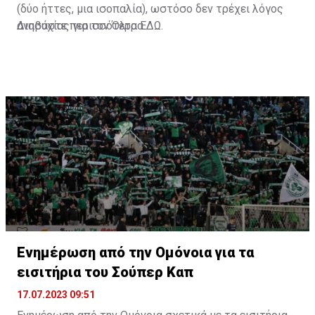
(δύο ήττες, μια ισοπαλία), ωστόσο δεν τρέχει λόγος
ανησυχίας για τον Όλτρα.
Διαβάστε περισσότερα
ΕΔΩ
.
Ενημέρωση από την Ομόνοια για τα
εισιτήρια του Σούπερ Καπ
17.07.2023 09:51