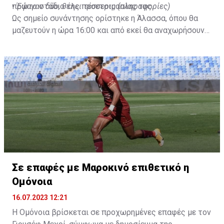
πρώτο στάδιο της προετοιμασίας της.
•
Έφυγαν δύο, θέλει τέσσερις (πληροφορίες)
Ως σημείο συνάντησης ορίστηκε η Άλασσα, όπου θα
μαζευτούν η ώρα 16:00 και από εκεί θα αναχωρήσουν
με προορισμό το κοινοτικό γήπεδο Πελενδρίου, για να
δώοσυν το παρών τους στην απογευματινή προπόνηση
της ομάδας.
Σε επαφές με Μαροκινό επιθετικό η
Ομόνοια
16.07.2023 12:21
Η Ομόνοια βρίσκεται σε προχωρημένες επαφές με τον