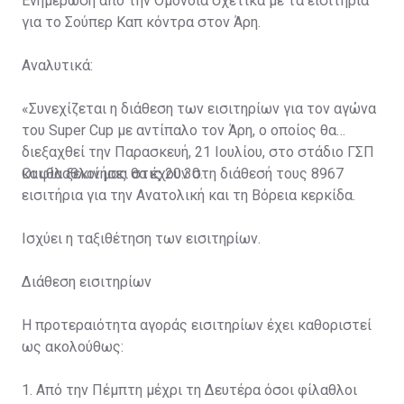
Ενημέρωση από την Ομόνοια σχετικά με τα εισιτήρια
για το Σούπερ Καπ κόντρα στον Άρη.
Αναλυτικά:
«Συνεχίζεται η διάθεση των εισιτηρίων για τον αγώνα
του Super Cup με αντίπαλο τον Άρη, ο οποίος θα
διεξαχθεί την Παρασκευή, 21 Ιουλίου, στο στάδιο ΓΣΠ
και θα ξεκινήσει στις 20:30.
Οι φίλαθλοί μας θα έχουν στη διάθεσή τους 8967
εισιτήρια για την Ανατολική και τη Βόρεια κερκίδα.
Ισχύει η ταξιθέτηση των εισιτηρίων.
Διάθεση εισιτηρίων
Η προτεραιότητα αγοράς εισιτηρίων έχει καθοριστεί
ως ακολούθως:
1. Από την Πέμπτη μέχρι τη Δευτέρα όσοι φίλαθλοι