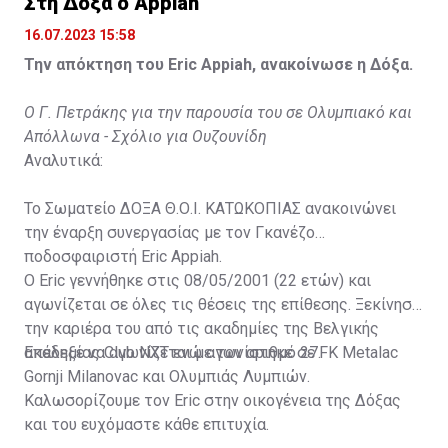
Στη Δόξα ο Appiah
16.07.2023 15:58
Την απόκτηση του Eric Appiah, ανακοίνωσε η Δόξα.
Ο Γ. Πετράκης για την παρουσία του σε Ολυμπιακό και
Απόλλωνα - Σχόλιο για Ουζουνίδη
Αναλυτικά:
Το Σωματείο ΔΟΞΑ Θ.Ο.Ι. ΚΑΤΩΚΟΠΙΑΣ ανακοινώνει
την έναρξη συνεργασίας με τον Γκανέζο
ποδοσφαιριστή Eric Appiah.
Ο Eric γεννήθηκε στις 08/05/2001 (22 ετών) και
αγωνίζεται σε όλες τις θέσεις της επίθεσης. Ξεκίνησε
την καριέρα του από τις ακαδημίες της Βελγικής
ακαδημίας Club NXT ενώ αγωνίστηκε σε FK Metalac
Επέλεξε να αγωνίζεται με τον αριθμό 27.
Gornji Milanovac και Ολυμπιάς Λυμπιών.
Καλωσορίζουμε τον Eric στην οικογένεια της Δόξας
και του ευχόμαστε κάθε επιτυχία.