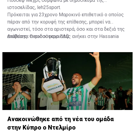
Γιουσέφ Μεχρί, σύμφωνα με δημοσίευμα της
ιστοσελίδας, leh25sport.
Πρόκειται για 23χρονο Μαροκινό επιθετικό ο οποίος
πέραν από την κορυφή της επίθεσης, μπορεί να
αγωνιστεί, τόσο στα αριστερά, όσο και στα δεξιά της
επίθεσης. Ο ποδοσφαιριστής ανήκει στην Hassania
Διαβάστε περισσότερα
ΕΔΩ
.
d'Agadir με την οποία διατηρεί συμβόλαιο μέχρι το
2026.
Ανακοινώθηκε από τη νέα του ομάδα
στην Κύπρο ο Ντελμίρο