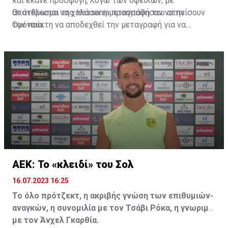
και έκανε προσφυγή, λόγω των οφειλών, με
αποτέλεσμα να χαλάσει η μεταγραφή του στην
Οι άνθρωποι της Hassania προσπάθησαν να πείσουν
Ομόνοια.
τον παίκτη να αποδεχθεί την μεταγραφή για να
επωφεληθεί και ο ίδιος από το ποσό που θα κόστιζε η
μετακίνησή του, αλλά ο παίκτης αρνήθηκε και επέμεινε
να λύσει το συμβόλαιό του, ώστε να μετακομίσει
ελεύθερα σε οποιαδήποτε νέα ομάδα το τρέχον
καλοκαίρι.
ΑΕΚ: Το «κλειδί» του Σολ
16.07.2023 16:25
Το όλο πρότζεκτ, η ακριβής γνώση των επιθυμιών-
αναγκών, η συνομιλία με τον Τσάβι Ρόκα, η γνωριμία
με τον Άνχελ Γκαρθία.