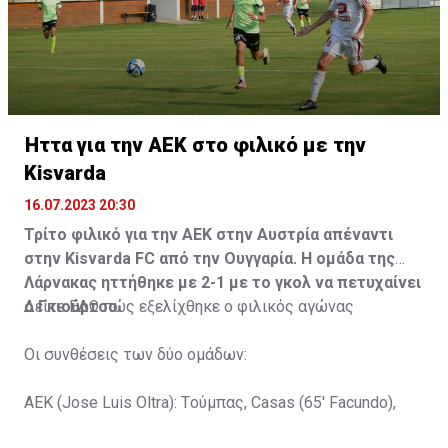
Ήττα για την ΑΕΚ στο φιλικό με την
Kisvarda
16.07.2023 20:30
Τρίτο φιλικό για την ΑΕΚ στην Αυστρία απέναντι
στην Kisvarda FC από την Ουγγαρία. Η ομάδα της
Λάρνακας ηττήθηκε με 2-1 με το γκολ να πετυχαίνει
ο Γκιούρτσο.
Δείτε
ΕΔΩ
πώς εξελίχθηκε ο φιλικός αγώνας
Οι συνθέσεις των δύο ομάδων:
ΑΕΚ (Jose Luis Oltra): Tούμπας, Casas (65' Facundo),
Gustavo (65' Pons), Trickovski (65' Lopes), Gama (65'