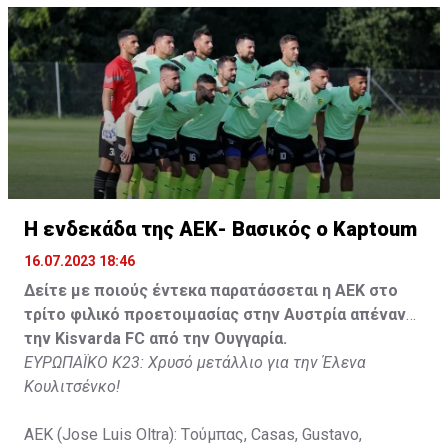
Gyurcso), Κaptoum (46' Καψής (65' Mάμας), Roberge (65'
Tomovic), Aνδρέου (65' Angel) , Κωνσταντή (65' Sol),
Τζιωρτζής (65' Faraj), Κατελάρης (65' Milicevic).
Στον πάγκο: Piric, Στυλιανίδης, Tomovic, Καψής, Sol,
Faraj, Lopes, Angel, Milicevic, Pons, Εγγλέζου, Facundo,
Gonzalez, Guyrcso, Μάμας.
Κisvarda FC (Milos Kruscic): Kovacs, Navratil, Raul, Szor,
Lippai, Alic, Kormendi, Makowski, Czekus, Ilievski,
H ενδεκάδα της ΑΕΚ- Βασικός ο Kaptoum
Spasic.
16.07.2023 18:46
Στον πάγκο: Petkovic, Cipetic, Kovasic, Jovicic, Szeles,
Δείτε με ποιούς έντεκα παρατάσσεται η ΑΕΚ στο
Vida, Otvos, Lucas, Camas, Mesanovic.
τρίτο φιλικό προετοιμασίας στην Αυστρία απέναντι
την Kisvarda FC από την Ουγγαρία.
ΕΥΡΩΠΑΪΚΟ Κ23: Χρυσό μετάλλιο για την Έλενα
Κουλιτσένκο!
ΑΕΚ (Jose Luis Oltra): Tούμπας, Casas, Gustavo,