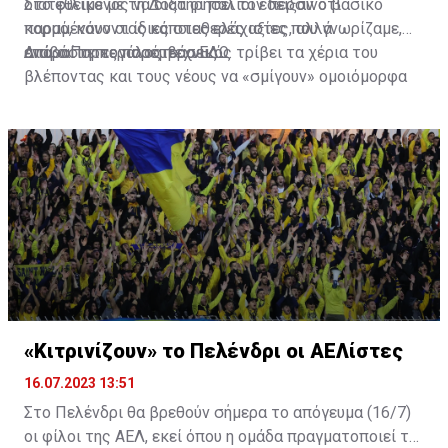
διατεθειμένος να διατηρήσει τον περσινό βασικό
Στο φιλικό με τη Δόξα οι παλιοί έδειξαν ότι
κορμό, κάνοντας κάποιες ελάχιστες, αλλά
παραμένουν οι ίδιες σταθερές αξίες που γνωρίζαμε,
απαραίτητες παρεμβάσεις.
ενώ ο Πορτογάλος τεχνικός τρίβει τα χέρια του
Διαβάστε περισσότερα
ΕΔΩ
.
βλέποντας και τους νέους να «σμίγουν» ομοιόμορφα
στο γήπεδο με το περσινό ρόστερ.
«Κιτρινίζουν» το Πελένδρι οι ΑΕΛίστες
16.07.2023 13:51
Στο Πελένδρι θα βρεθούν σήμερα το απόγευμα (16/7)
οι φίλοι της ΑΕΛ, εκεί όπου η ομάδα πραγματοποιεί το