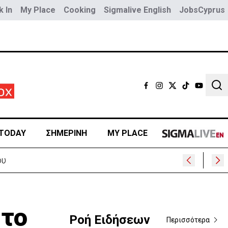
 In
My Place
Cooking
Sigmalive English
JobsCyprus
Sear
TODAY
ΣΗΜΕΡΙΝΗ
MY PLACE
)
 το
Ροή Ειδήσεων
Περισσότερα