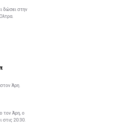
ει δώσει στην
 Όλτρα.
π
στον Άρη.
ο τον Άρη, ο
 στις 20:30.