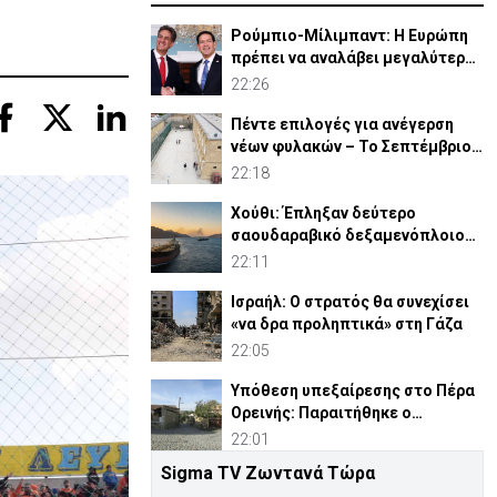
Ρούμπιο-Μίλιμπαντ: Η Ευρώπη
πρέπει να αναλάβει μεγαλύτερο
ρόλο στην άμυνά της
22:26
Πέντε επιλογές για ανέγερση
νέων φυλακών – Το Σεπτέμβριο
το «Master Plan»
22:18
Χούθι: Έπληξαν δεύτερο
σαουδαραβικό δεξαμενόπλοιο
στον Κόλπο του Άντεν
22:11
Ισραήλ: Ο στρατός θα συνεχίσει
«να δρα προληπτικά» στη Γάζα
22:05
Υπόθεση υπεξαίρεσης στο Πέρα
Ορεινής: Παραιτήθηκε ο
κοινοτάρχης (ΒΙΝΤΕΟ)
22:01
Sigma TV Ζωντανά Τώρα
Πλατάνια: «Λουκέτο» στο