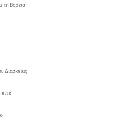
ι τη Βόρεια
ου Διαρκείας
 είτε
ο.