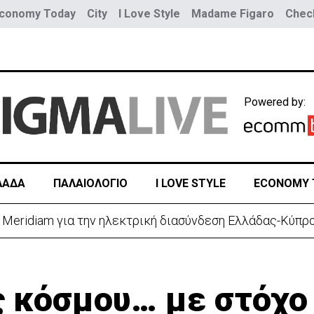
conomy Today
City
I Love Style
Madame Figaro
Check
Powered by:
ΛΑΔΑ
ΠΑΛΑΙΟΛΟΓΙΟ
I LOVE STYLE
ECONOMY 
 πυρκαγιά στη Μαραθούντα- Καρέ καρέ η κατάσβεση (vid
 κόσμου… με στόχο