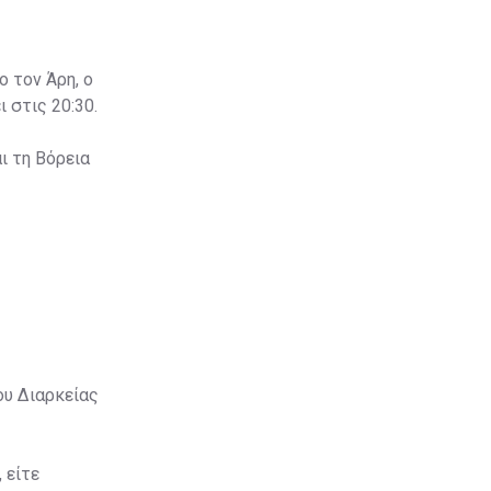
ο τον Άρη, ο
 στις 20:30.
ι τη Βόρεια
ου Διαρκείας
 είτε