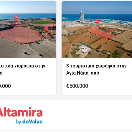
ιστικά χωράφια στην
3 τουριστικά χωράφια στην
νό
Αγία Νάπα, από
0.000
€500.000