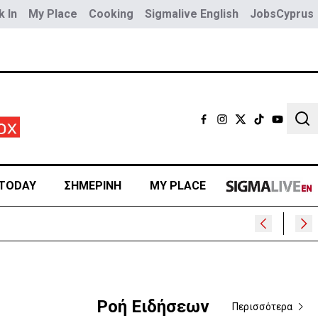
 In
My Place
Cooking
Sigmalive English
JobsCyprus
Sear
TODAY
ΣΗΜΕΡΙΝΗ
MY PLACE
Ροή Ειδήσεων
Περισσότερα