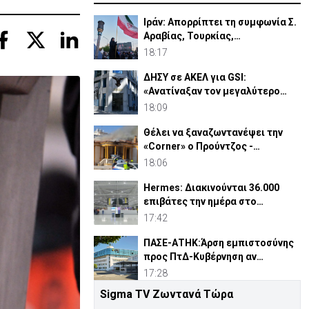
Ιράν: Απορρίπτει τη συμφωνία Σ.
Αραβίας, Τουρκίας,
Πακιστάν-«Μόνο στα χαρτιά»
18:17
ΔΗΣΥ σε ΑΚΕΛ για GSI:
«Ανατίναξαν τον μεγαλύτερο
ηλεκτροπαραγωγικό σταθμό»
18:09
Θέλει να ξαναζωντανέψει την
«Corner» o Προύντζος -
«Πληγώνει τις αναμνήσεις»
18:06
Hermes: Διακινούνται 36.000
επιβάτες την ημέρα στο
αεροδρόμιο Λάρνακας
17:42
ΠΑΣΕ-ΑΤΗΚ:Άρση εμπιστοσύνης
προς ΠτΔ-Κυβέρνηση αν
αντικατασταθεί ο Οικονομίδης
17:28
Sigma TV Ζωντανά Τώρα
Άγκυρα: Η «Συμφωνία της