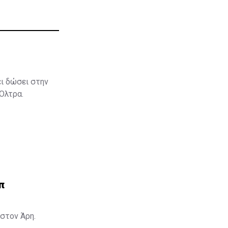
ει δώσει στην
 Όλτρα.
π
στον Άρη.