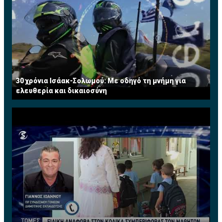
30 χρόνια Ισάακ-Σολωμού: Με οδηγό τη μνήμη για
ελευθερία και δικαιοσύνη