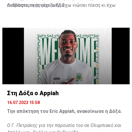
ποδοσφαιρικής μου ζωής έχω νιώσει πίεση κι έχω
Διαβάστε τη συνέχεια
ΕΔΩ
ανταποκριθεί. Πρέπει να κάνω το ίδιο, να σκοράρω
τέρματα που θα βοηθήσουν την ομάδα», δήλωσε ο
31χρονος άσος.
Στη Δόξα ο Appiah
16.07.2023 15:58
Την απόκτηση του Eric Appiah, ανακοίνωσε η Δόξα.
Ο Γ. Πετράκης για την παρουσία του σε Ολυμπιακό και