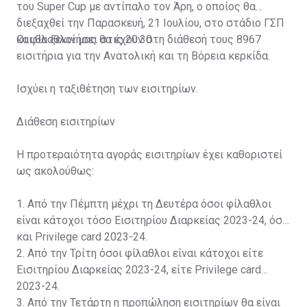
του Super Cup με αντίπαλο τον Άρη, ο οποίος θα
διεξαχθεί την Παρασκευή, 21 Ιουλίου, στο στάδιο ΓΣΠ
και θα ξεκινήσει στις 20:30.
Οι φίλαθλοί μας θα έχουν στη διάθεσή τους 8967
εισιτήρια για την Ανατολική και τη Βόρεια κερκίδα.
Ισχύει η ταξιθέτηση των εισιτηρίων.
Διάθεση εισιτηρίων
Η προτεραιότητα αγοράς εισιτηρίων έχει καθοριστεί
ως ακολούθως:
1. Από την Πέμπτη μέχρι τη Δευτέρα όσοι φίλαθλοι
είναι κάτοχοι τόσο Εισιτηρίου Διαρκείας 2023-24, όσο
και Privilege card 2023-24.
2. Από την Τρίτη όσοι φίλαθλοι είναι κάτοχοι είτε
Εισιτηρίου Διαρκείας 2023-24, είτε Privilege card
2023-24.
3. Από την Τετάρτη η προπώληση εισιτηρίων θα είναι