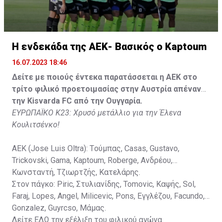
Gonzalez, Guyrcso, Μάμας.
Κisvarda FC (Milos Kruscic): Kovacs, Navratil, Raul, Szor,
Lippai, Alic, Kormendi, Makowski, Czekus, Ilievski,
H ενδεκάδα της ΑΕΚ- Βασικός ο Kaptoum
Spasic.
16.07.2023 18:46
Στον πάγκο: Petkovic, Cipetic, Kovasic, Jovicic, Szeles,
Δείτε με ποιούς έντεκα παρατάσσεται η ΑΕΚ στο
Vida, Otvos, Lucas, Camas, Mesanovic.
τρίτο φιλικό προετοιμασίας στην Αυστρία απέναντι
την Kisvarda FC από την Ουγγαρία.
ΕΥΡΩΠΑΪΚΟ Κ23: Χρυσό μετάλλιο για την Έλενα
Κουλιτσένκο!
ΑΕΚ (Jose Luis Oltra): Tούμπας, Casas, Gustavo,
Trickovski, Gama, Κaptoum, Roberge, Aνδρέου,
Κωνσταντή, Τζιωρτζής, Κατελάρης.
Στον πάγκο: Piric, Στυλιανίδης, Tomovic, Καψής, Sol,
Faraj, Lopes, Angel, Milicevic, Pons, Εγγλέζου, Facundo,
Gonzalez, Guyrcso, Μάμας.
Δείτε
ΕΔΩ
την εξέλιξη του φιλικού αγώνα.