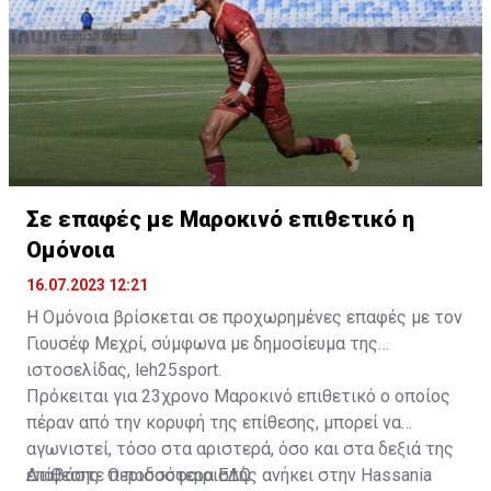
Σε επαφές με Μαροκινό επιθετικό η
Ομόνοια
16.07.2023 12:21
Η Ομόνοια βρίσκεται σε προχωρημένες επαφές με τον
Γιουσέφ Μεχρί, σύμφωνα με δημοσίευμα της
ιστοσελίδας, leh25sport.
Πρόκειται για 23χρονο Μαροκινό επιθετικό ο οποίος
πέραν από την κορυφή της επίθεσης, μπορεί να
αγωνιστεί, τόσο στα αριστερά, όσο και στα δεξιά της
επίθεσης. Ο ποδοσφαιριστής ανήκει στην Hassania
Διαβάστε περισσότερα
ΕΔΩ
.