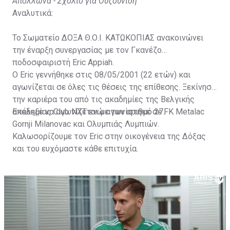
Απόλλωνα - Σχόλιο για Ουζουνίδη
Αναλυτικά:
Το Σωματείο ΔΟΞΑ Θ.Ο.Ι. ΚΑΤΩΚΟΠΙΑΣ ανακοινώνει
την έναρξη συνεργασίας με τον Γκανέζο
ποδοσφαιριστή Eric Appiah.
Ο Eric γεννήθηκε στις 08/05/2001 (22 ετών) και
αγωνίζεται σε όλες τις θέσεις της επίθεσης. Ξεκίνησε
την καριέρα του από τις ακαδημίες της Βελγικής
ακαδημίας Club NXT ενώ αγωνίστηκε σε FK Metalac
Επέλεξε να αγωνίζεται με τον αριθμό 27.
Gornji Milanovac και Ολυμπιάς Λυμπιών.
Καλωσορίζουμε τον Eric στην οικογένεια της Δόξας
και του ευχόμαστε κάθε επιτυχία.