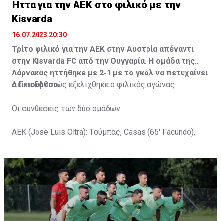
Ήττα για την ΑΕΚ στο φιλικό με την
Kisvarda
16.07.2023 20:30
Τρίτο φιλικό για την ΑΕΚ στην Αυστρία απέναντι
στην Kisvarda FC από την Ουγγαρία. Η ομάδα της
Λάρνακας ηττήθηκε με 2-1 με το γκολ να πετυχαίνει
ο Γκιούρτσο.
Δείτε
ΕΔΩ
πώς εξελίχθηκε ο φιλικός αγώνας
Οι συνθέσεις των δύο ομάδων:
ΑΕΚ (Jose Luis Oltra): Tούμπας, Casas (65' Facundo),
Gustavo (65' Pons), Trickovski (65' Lopes), Gama (65'
Gyurcso), Κaptoum (46' Καψής (65' Mάμας), Roberge (65'
Tomovic), Aνδρέου (65' Angel) , Κωνσταντή (65' Sol),
Τζιωρτζής (65' Faraj), Κατελάρης (65' Milicevic).
Στον πάγκο: Piric, Στυλιανίδης, Tomovic, Καψής, Sol,
Faraj, Lopes, Angel, Milicevic, Pons, Εγγλέζου, Facundo,