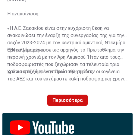
Η ανακοίνωση:
«Η Α.Ε. Ζακακίου είναι στην ευχάριστη θέση να
ανακοινώσει την έναρξη της συνεργασίας της για την
σεζόν 2023-2024 με τον κεντρικό αμυντικό, Ντελμίρο
Έβορα Νασιμέντο.
Ο Ντελμίρο σήκωσε ως αρχηγός το Πρωτάθλημα την
περσινή χρονιά με τον Άρη Λεμεσού. Ήταν από τους
ποδοσφαιριστές που ξεχώρισαν τα τελευταία τρία
χρόνια στη ξέφρενη πορεία της ομάδας.
Καλωσορίζουμε έναν Πρωταθλητή στην οικογένεια
της ΑΕΖ και του ευχόμαστε καλή ποδοσφαιρική χρονιά
με τα χρώματα της ομάδας μας!»
Περισσότερα