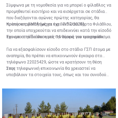
Σύμφωνα με τη νομοθεσία για να μπορεί ο φίλαθλος να
προμηθευτεί εισιτήριο και να εισέρχεται σε στάδια
που διεξάγονται αγώνες πρώτης κατηγορίας, θα
πρέπει απαραιτήτως να έχει εκδώσει Κάρτα Φιλάθλου,
Κρατήσεις ΑΜΕΑ (μέχρι τις 17/07/2023)
την οποία υποχρεούται να επιδεικνύει κατά την είσοδό
του στο στάδιο και κατά την αγορά του εισιτηρίου.
Έχουμε στην διάθεση μας 14 θέσεις για τροχοκάθισμα.
Για να εξασφαλίσουν είσοδο στο στάδιο ΓΣΠ άτομα με
αναπηρία, θα πρέπει να επικοινωνούν έγκαιρα στο
τηλέφωνο 22025429, ώστε να κρατήσουν τη θέση
τους.
Στην τηλεφωνική επικοινωνία θα χρειαστεί να
υποβάλουν τα στοιχεία τους, όπως και του συνοδού
τους. Τα στοιχεία που χρειάζονται είναι:
ονοματεπώνυμο, αριθμός πινακίδας αυτοκινήτου,
κάρτα ΑμεΑ και αριθμός κάρτας φιλάθλου του
συνοδού.»