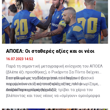
ΑΠΟΕΛ: Οι σταθερές αξίες και οι νέοι
16.07.2023 14:52
Παρά τη σημαντική μεταγραφική ενίσχυση του ΑΠΟΕΛ
(βλέπε έξι προσθήκες), ο Ρικάρντο Σα Πίντο δείχνει
διατεθειμένος να διατηρήσει τον περσινό βασικό
Στο φιλικό με τη Δόξα οι παλιοί έδειξαν ότι
κορμό, κάνοντας κάποιες ελάχιστες, αλλά
παραμένουν οι ίδιες σταθερές αξίες που γνωρίζαμε,
απαραίτητες παρεμβάσεις.
ενώ ο Πορτογάλος τεχνικός τρίβει τα χέρια του
Διαβάστε περισσότερα
ΕΔΩ
.
βλέποντας και τους νέους να «σμίγουν» ομοιόμορφα
στο γήπεδο με το περσινό ρόστερ.