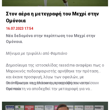
Η δημοσίευση κοινοποιήθηκε από το χρήστη サンフレッチェ広島 (@
Στον αέρα η μετεγραφή του Μεχρί στην
Ομόνοια
16.07.2023 17:54
Νέα δεδομένα στην περίπτωση του Μεχρί στην
Ομόνοια.
Μήνυμα με τριφύλλι από Φαμπιάνο
Δημοσίευμα της ιστοσελίδας rassd.ma αναφέρει πως ο
Μαροκινός ποδοσφαιριστής αρνήθηκε την πρόταση
και έκανε προσφυγή, λόγω των οφειλών, με
αποτέλεσμα να χαλάσει η μεταγραφή του στην
Οι άνθρωποι της Hassania προσπάθησαν να πείσουν
Ομόνοια.
τον παίκτη να αποδεχθεί την μεταγραφή για να
επωφεληθεί και ο ίδιος από το ποσό που θα κόστιζε η
μετακίνησή του, αλλά ο παίκτης αρνήθηκε και επέμεινε
να λύσει το συμβόλαιό του, ώστε να μετακομίσει