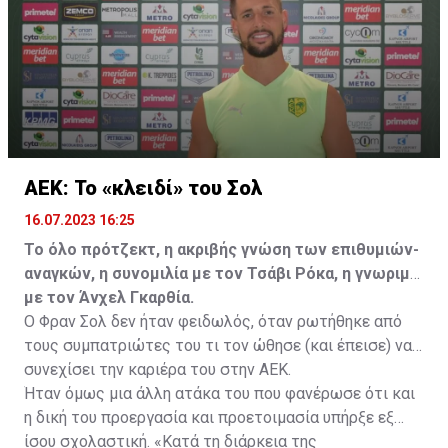
ελεύθερα σε οποιαδήποτε νέα ομάδα το τρέχον
καλοκαίρι.
ΑΕΚ: Το «κλειδί» του Σολ
16.07.2023 16:25
Το όλο πρότζεκτ, η ακριβής γνώση των επιθυμιών-
αναγκών, η συνομιλία με τον Τσάβι Ρόκα, η γνωριμία
με τον Άνχελ Γκαρθία.
Ο Φραν Σολ δεν ήταν φειδωλός, όταν ρωτήθηκε από
τους συμπατριώτες του τι τον ώθησε (και έπεισε) να
συνεχίσει την καριέρα του στην ΑΕΚ.
Ήταν όμως μια άλλη ατάκα του που φανέρωσε ότι και
η δική του προεργασία και προετοιμασία υπήρξε εξ
ίσου σχολαστική. «Κατά τη διάρκεια της