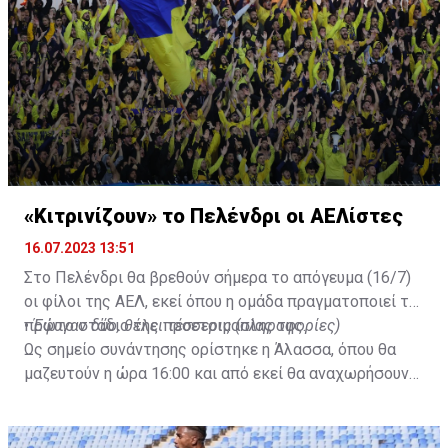
«Κιτρινίζουν» το Πελένδρι οι ΑΕΛίστες
16.07.2023 13:51
Στο Πελένδρι θα βρεθούν σήμερα το απόγευμα (16/7)
οι φίλοι της ΑΕΛ, εκεί όπου η ομάδα πραγματοποιεί το
πρώτο στάδιο της προετοιμασίας της.
•
Έφυγαν δύο, θέλει τέσσερις (πληροφορίες)
Ως σημείο συνάντησης ορίστηκε η Άλασσα, όπου θα
μαζευτούν η ώρα 16:00 και από εκεί θα αναχωρήσουν
με προορισμό το κοινοτικό γήπεδο Πελενδρίου, για να
δώοσυν το παρών τους στην απογευματινή προπόνηση
της ομάδας.