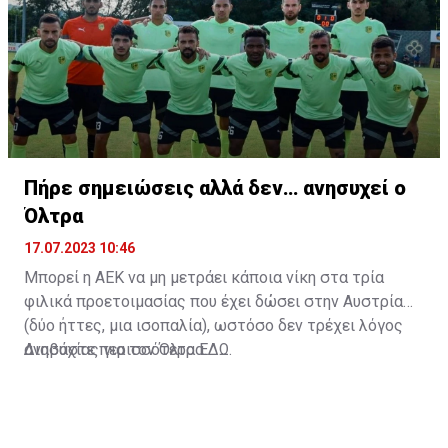
Πήρε σημειώσεις αλλά δεν… ανησυχεί ο
Όλτρα
17.07.2023 10:46
Μπορεί η ΑΕΚ να μη μετράει κάποια νίκη στα τρία
φιλικά προετοιμασίας που έχει δώσει στην Αυστρία
(δύο ήττες, μια ισοπαλία), ωστόσο δεν τρέχει λόγος
ανησυχίας για τον Όλτρα.
Διαβάστε περισσότερα
ΕΔΩ
.