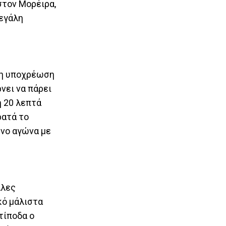
στον Μορέιρα,
μεγάλη
ημη υποχρέωση
νει να πάρει
η 20 λεπτά
ρατά το
ενο αγώνα με
άλες
κό μάλιστα
τίποδα ο