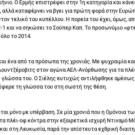
ήνιο. Ο Ερμής επιστρέφει στην 1η κατηγορία και κάνε
 αλλά καταφέρνει να βγει για πρώτη φορά στην Ευρώ
στον τελικό του κυπέλλου. Η πορεία του έχει, όμως, 
-1 και να σηκώσει το Σούπερ Καπ. Το προσωνύμιο «φ
 όλο το 2014.
αι ένα από τα πρόσωπα της χρονιάς. Με ψυχραιμία κα
λουντζέροβιτς στον αγώνα ΑΕΛ-Ανόρθωσης για τα πλέι
η γλώσσα του. Ο Σιέλης ευτυχώς αντιλήφθηκε αμέσως 
νέφερε τη γλώσσα του στη σωστή της θέση.
εται μόνο με υπέρβαση. Σε μία χρονιά που η Ομόνοια τ
 στα πλέι-οφ κόντρα στην εξαιρετικά ισχυρή Ντιναμό Μ
 και στη Λευκωσία, παρά την απίστευτα εχθρική διαιτη