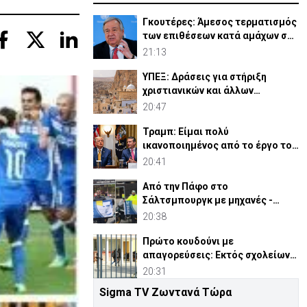
Γκουτέρες: Άμεσος τερματισμός
των επιθέσεων κατά αμάχων σε
Ουκρανία και Ρωσία
21:13
ΥΠΕΞ: Δράσεις για στήριξη
χριστιανικών και άλλων
κοινοτήτων στη Μέση Ανατολή
20:47
Τραμπ: Είμαι πολύ
ικανοποιημένος από το έργο του
Χέγκσεθ στο Υπ. Άμυνας
20:41
Από την Πάφο στο
Σάλτσμπουργκ με μηχανές -
6.000 χιλιόμετρα για την ομάδα
20:38
τους
Πρώτο κουδούνι με
απαγορεύσεις: Εκτός σχολείων
εμβλήματα κομμάτων και
20:31
ομάδων
Sigma TV Ζωντανά Τώρα
Συρία: Βόμβα εξερράγη σε