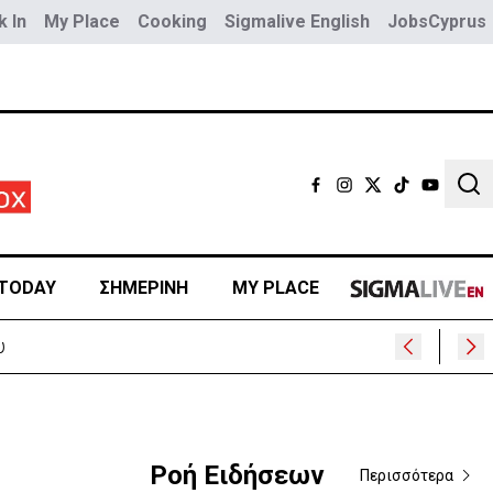
 In
My Place
Cooking
Sigmalive English
JobsCyprus
Sear
TODAY
ΣΗΜΕΡΙΝΗ
MY PLACE
Ροή Ειδήσεων
Περισσότερα