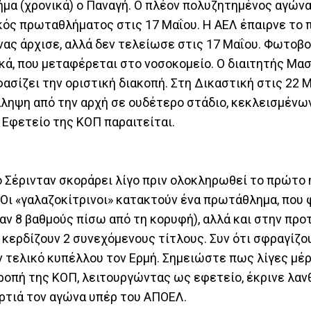
νήμα (χρονικά) ο Παναγή. Ο πλέον πολυζητημένος αγών
λικός πρωταθλήματος στις 17 Μαΐου. Η ΑΕΛ έπαιρνε τ
νας άρχισε, αλλά δεν τελείωσε στις 17 Μαΐου. Φωτοβ
κά, που μεταφέρεται στο νοσοκομείο. Ο διαιτητής Μασ
ασίζει την οριστική διακοπή. Στη Δικαστική στις 22 
άληψη από την αρχή σε ουδέτερο στάδιο, κεκλεισμένω
 Εφετείο της ΚΟΠ παραιτείται.
ο Σέρινταν σκοράρει λίγο πριν ολοκληρωθεί το πρώτο 
. Οι «γαλαζοκίτρινοι» κατακτούν ένα πρωτάθλημα, που
αν 8 βαθμούς πίσω από τη κορυφή), αλλά και στην προ
α κερδίζουν 2 συνεχόμενους τίτλους. Συν ότι σφραγίζο
 τελικό κυπέλλου τον Ερμή. Σημειώστε πως λίγες μέρ
ροπή της ΚΟΠ, λειτουργώντας ως εφετείο, έκρινε λαν
αρτιά τον αγώνα υπέρ του ΑΠΟΕΛ.