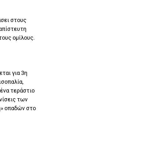
άσει στους
 απίστευτη
τους ομίλους.
εται για 3η
ισοπαλία,
 ένα τεράστιο
νίσεις των
ή» οπαδών στο