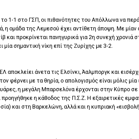
 το 1-1 στο ΓΣΠ, οι πιθανότητες του Απόλλωνα να περ
ά, η ομάδα της Λεμεσού έχει αντίθετη άποψη. Με μίαν
ίβ και προκρίνεται πανηγυρικά για 2η συνεχή χρονιά σ
 μία σημαντική νίκη επί της Ζυρίχης με 3-2.
ΕΛ αποκλείει άνετα τις Ελσίνκι, Άαλμποργκ και εισέρχ
ν φέρνει με τα θηρία, ο απολογισμός είναι μόλις μία 
 Σουάρες, η μεγάλη Μπαρσελόνα έρχονται στην Κύπρο σε
προηγήθηκε η κάθοδος της Π.Σ.Ζ. Η εξαιρετικές εμφα
ία) και στη Βαρκελώνη, αλλά και η κυπριακή «εισβολ