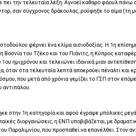
χε πει την τελευταία λέξη. Αγνοεί καθαρό φάουλ πάνω 
ύντορ, σαν σύγχρονος δράκουλας, ρούφηξε το αίμα (τη 
στοδούλου φέρνει ένα κλίμα αισιοδοξίας. Η 1η επίσ
 Βοσνία του Τζέκο και του Πιάνιτς, η Κύπρος καταφέρ
υ 1ου ημιχρόνου και τελειώνει ιδανικά μιαν αντεπίθεσ
ξα, όταν στα τελευταία λεπτά αποκρούει πέναλτι και κ
κόσμου, που μετά από χρόνια γεμίζει το ΓΣΠ στον επόμ
του αντιπάλου.
κε στην 1η κατηγορία και αφού έγραψε μπόλικες μεγ
παϊκές διοργανώσεις, η ΕΝΠ υποβιβάζεται, με δραματι
ου Παραλιμνίου, που προσπαθεί να επανέλθει. Στον αν