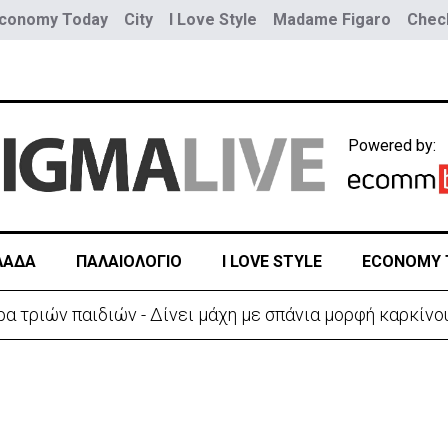
conomy Today
City
I Love Style
Madame Figaro
Check
Powered by:
ΛΑΔΑ
ΠΑΛΑΙΟΛΟΓΙΟ
I LOVE STYLE
ECONOMY 
ύο τραμ - Τουλάχιστον 25 τραυματίες, οι 7 σοβαρά