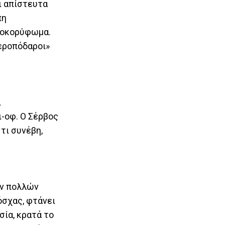
ι απίστευτα
πη
αποκορύφωμα.
τεροπόδαροι»
ι
-οφ. Ο Σέρβος
τι συνέβη,
ων πολλών
όσχας, φτάνει
σία, κρατά το