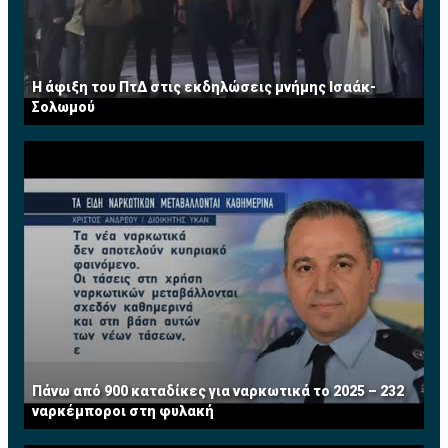
Η άφιξη του ΠτΔ στις εκδηλώσεις μνήμης Ισαάκ-
Σολωμού
Πάνω από 900 καταδίκες για ναρκωτικά το 2025 – 232
ναρκέμποροι στη φυλακή