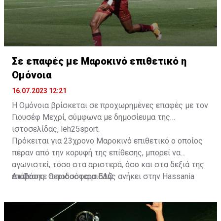
Σε επαφές με Μαροκινό επιθετικό η
Ομόνοια
16.07.2023 12:21
Η Ομόνοια βρίσκεται σε προχωρημένες επαφές με τον
Γιουσέφ Μεχρί, σύμφωνα με δημοσίευμα της
ιστοσελίδας, leh25sport.
Πρόκειται για 23χρονο Μαροκινό επιθετικό ο οποίος
πέραν από την κορυφή της επίθεσης, μπορεί να
αγωνιστεί, τόσο στα αριστερά, όσο και στα δεξιά της
επίθεσης. Ο ποδοσφαιριστής ανήκει στην Hassania
Διαβάστε περισσότερα
ΕΔΩ
.
d'Agadir με την οποία διατηρεί συμβόλαιο μέχρι το
2026.