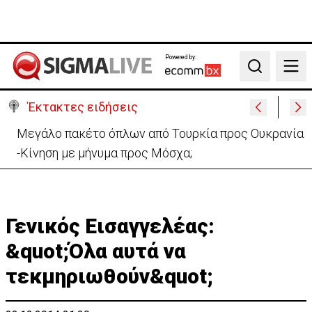
Powered by:
Search
Έκτακτες ειδήσεις
Μεγάλο πακέτο όπλων από Τουρκία προς Ουκρανία
-Κίνηση με μήνυμα προς Μόσχα;
Γενικός Εισαγγελέας:
&quot;Όλα αυτά να
τεκμηριωθούν&quot;