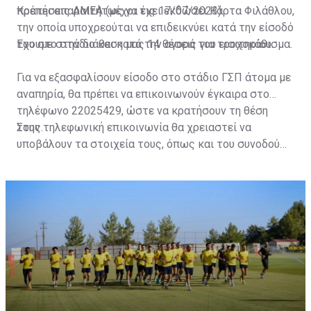
πρέπει απαραιτήτως να έχει εκδώσει Κάρτα Φιλάθλου,
Κρατήσεις ΑΜΕΑ (μέχρι τις 17/07/2023)
την οποία υποχρεούται να επιδεικνύει κατά την είσοδό
του στο στάδιο και κατά την αγορά του εισιτηρίου.
Έχουμε στην διάθεση μας 14 θέσεις για τροχοκάθισμα.
Για να εξασφαλίσουν είσοδο στο στάδιο ΓΣΠ άτομα με
αναπηρία, θα πρέπει να επικοινωνούν έγκαιρα στο
τηλέφωνο 22025429, ώστε να κρατήσουν τη θέση
τους.
Στην τηλεφωνική επικοινωνία θα χρειαστεί να
υποβάλουν τα στοιχεία τους, όπως και του συνοδού
τους. Τα στοιχεία που χρειάζονται είναι:
ονοματεπώνυμο, αριθμός πινακίδας αυτοκινήτου,
κάρτα ΑμεΑ και αριθμός κάρτας φιλάθλου του
συνοδού.»