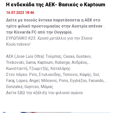
Lippai, Alic, Kormendi, Makowski, Czekus, Ilievski,
H ενδεκάδα της ΑΕΚ- Βασικός ο Kaptoum
Spasic.
16.07.2023 18:46
Στον πάγκο: Petkovic, Cipetic, Kovasic, Jovicic, Szeles,
Δείτε με ποιούς έντεκα παρατάσσεται η ΑΕΚ στο
Vida, Otvos, Lucas, Camas, Mesanovic.
τρίτο φιλικό προετοιμασίας στην Αυστρία απέναντι
την Kisvarda FC από την Ουγγαρία.
ΕΥΡΩΠΑΪΚΟ Κ23: Χρυσό μετάλλιο για την Έλενα
Κουλιτσένκο!
ΑΕΚ (Jose Luis Oltra): Tούμπας, Casas, Gustavo,
Trickovski, Gama, Κaptoum, Roberge, Aνδρέου,
Κωνσταντή, Τζιωρτζής, Κατελάρης.
Στον πάγκο: Piric, Στυλιανίδης, Tomovic, Καψής, Sol,
Faraj, Lopes, Angel, Milicevic, Pons, Εγγλέζου, Facundo,
Gonzalez, Guyrcso, Μάμας.
Δείτε
ΕΔΩ
την εξέλιξη του φιλικού αγώνα.