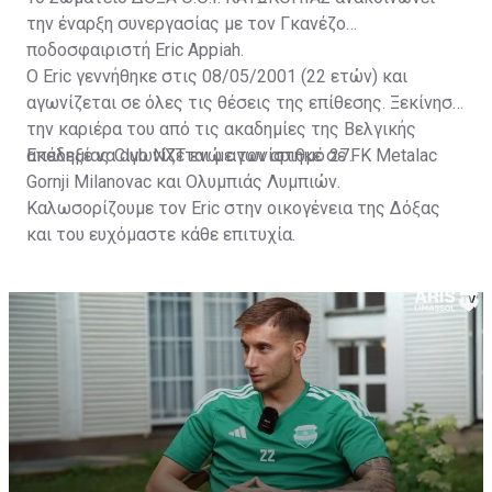
την έναρξη συνεργασίας με τον Γκανέζο
ποδοσφαιριστή Eric Appiah.
Ο Eric γεννήθηκε στις 08/05/2001 (22 ετών) και
αγωνίζεται σε όλες τις θέσεις της επίθεσης. Ξεκίνησε
την καριέρα του από τις ακαδημίες της Βελγικής
ακαδημίας Club NXT ενώ αγωνίστηκε σε FK Metalac
Επέλεξε να αγωνίζεται με τον αριθμό 27.
Gornji Milanovac και Ολυμπιάς Λυμπιών.
Καλωσορίζουμε τον Eric στην οικογένεια της Δόξας
και του ευχόμαστε κάθε επιτυχία.