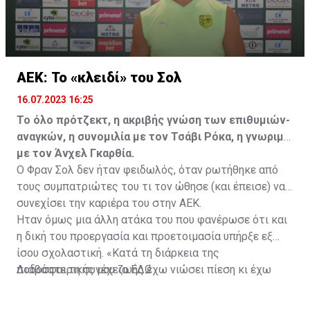
ΑΕΚ: Το «κλειδί» του Σολ
16.07.2023 16:25
Το όλο πρότζεκτ, η ακριβής γνώση των επιθυμιών-
αναγκών, η συνομιλία με τον Τσάβι Ρόκα, η γνωριμία
με τον Άνχελ Γκαρθία.
Ο Φραν Σολ δεν ήταν φειδωλός, όταν ρωτήθηκε από
τους συμπατριώτες του τι τον ώθησε (και έπεισε) να
συνεχίσει την καριέρα του στην ΑΕΚ.
Ήταν όμως μια άλλη ατάκα του που φανέρωσε ότι και
η δική του προεργασία και προετοιμασία υπήρξε εξ
ίσου σχολαστική. «Κατά τη διάρκεια της
ποδοσφαιρικής μου ζωής έχω νιώσει πίεση κι έχω
Διαβάστε τη συνέχεια
ΕΔΩ
ανταποκριθεί. Πρέπει να κάνω το ίδιο, να σκοράρω
τέρματα που θα βοηθήσουν την ομάδα», δήλωσε ο