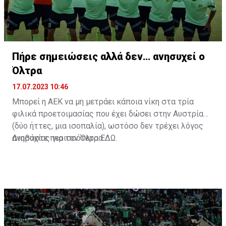
Πήρε σημειώσεις αλλά δεν… ανησυχεί ο
Όλτρα
17.07.2023 10:46
Μπορεί η ΑΕΚ να μη μετράει κάποια νίκη στα τρία
φιλικά προετοιμασίας που έχει δώσει στην Αυστρία
(δύο ήττες, μια ισοπαλία), ωστόσο δεν τρέχει λόγος
ανησυχίας για τον Όλτρα.
Διαβάστε περισσότερα
ΕΔΩ
.