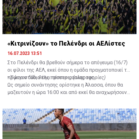
«Κιτρινίζουν» το Πελένδρι οι ΑΕΛίστες
16.07.2023 13:51
Στο Πελένδρι θα βρεθούν σήμερα το απόγευμα (16/7)
οι φίλοι της ΑΕΛ, εκεί όπου η ομάδα πραγματοποιεί το
πρώτο στάδιο της προετοιμασίας της.
•
Έφυγαν δύο, θέλει τέσσερις (πληροφορίες)
Ως σημείο συνάντησης ορίστηκε η Άλασσα, όπου θα
μαζευτούν η ώρα 16:00 και από εκεί θα αναχωρήσουν
με προορισμό το κοινοτικό γήπεδο Πελενδρίου, για να
δώοσυν το παρών τους στην απογευματινή προπόνηση
της ομάδας.