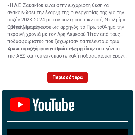
«Η Α.Ε. Ζακακίου είναι στην ευχάριστη θέση να
ανακοινώσει την έναρξη της συνεργασίας της για την
σεζόν 2023-2024 με τον κεντρικό αμυντικό, Ντελμίρο
Έβορα Νασιμέντο.
Ο Ντελμίρο σήκωσε ως αρχηγός το Πρωτάθλημα την
περσινή χρονιά με τον Άρη Λεμεσού. Ήταν από τους
ποδοσφαιριστές που ξεχώρισαν τα τελευταία τρία
χρόνια στη ξέφρενη πορεία της ομάδας.
Καλωσορίζουμε έναν Πρωταθλητή στην οικογένεια
της ΑΕΖ και του ευχόμαστε καλή ποδοσφαιρική χρονιά
με τα χρώματα της ομάδας μας!»
Περισσότερα