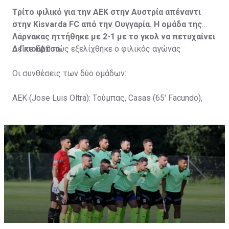
Τρίτο φιλικό για την ΑΕΚ στην Αυστρία απέναντι
στην Kisvarda FC από την Ουγγαρία. Η ομάδα της
Λάρνακας ηττήθηκε με 2-1 με το γκολ να πετυχαίνει
ο Γκιούρτσο.
Δείτε
ΕΔΩ
πώς εξελίχθηκε ο φιλικός αγώνας
Οι συνθέσεις των δύο ομάδων:
ΑΕΚ (Jose Luis Oltra): Tούμπας, Casas (65' Facundo),
Gustavo (65' Pons), Trickovski (65' Lopes), Gama (65'
Gyurcso), Κaptoum (46' Καψής (65' Mάμας), Roberge (65'
Tomovic), Aνδρέου (65' Angel) , Κωνσταντή (65' Sol),
Τζιωρτζής (65' Faraj), Κατελάρης (65' Milicevic).
Στον πάγκο: Piric, Στυλιανίδης, Tomovic, Καψής, Sol,
Faraj, Lopes, Angel, Milicevic, Pons, Εγγλέζου, Facundo,
Gonzalez, Guyrcso, Μάμας.
Κisvarda FC (Milos Kruscic): Kovacs, Navratil, Raul, Szor,