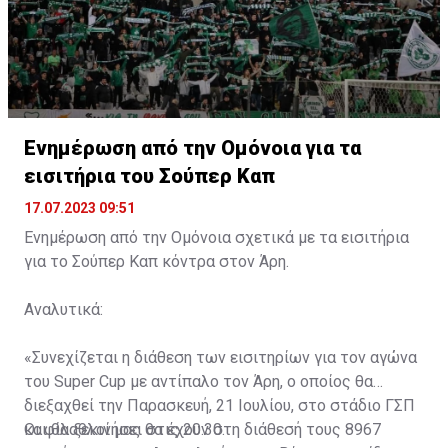
Ενημέρωση από την Ομόνοια για τα
εισιτήρια του Σούπερ Καπ
17.07.2023 09:51
Ενημέρωση από την Ομόνοια σχετικά με τα εισιτήρια
για το Σούπερ Καπ κόντρα στον Άρη.
Αναλυτικά:
«Συνεχίζεται η διάθεση των εισιτηρίων για τον αγώνα
του Super Cup με αντίπαλο τον Άρη, ο οποίος θα
διεξαχθεί την Παρασκευή, 21 Ιουλίου, στο στάδιο ΓΣΠ
και θα ξεκινήσει στις 20:30.
Οι φίλαθλοί μας θα έχουν στη διάθεσή τους 8967