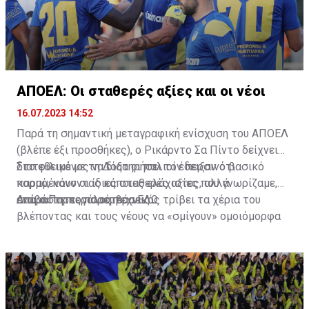
ΑΠΟΕΛ: Οι σταθερές αξίες και οι νέοι
16.07.2023 14:52
Παρά τη σημαντική μεταγραφική ενίσχυση του ΑΠΟΕΛ
(βλέπε έξι προσθήκες), ο Ρικάρντο Σα Πίντο δείχνει
διατεθειμένος να διατηρήσει τον περσινό βασικό
Στο φιλικό με τη Δόξα οι παλιοί έδειξαν ότι
κορμό, κάνοντας κάποιες ελάχιστες, αλλά
παραμένουν οι ίδιες σταθερές αξίες που γνωρίζαμε,
απαραίτητες παρεμβάσεις.
ενώ ο Πορτογάλος τεχνικός τρίβει τα χέρια του
Διαβάστε περισσότερα
ΕΔΩ
.
βλέποντας και τους νέους να «σμίγουν» ομοιόμορφα
στο γήπεδο με το περσινό ρόστερ.