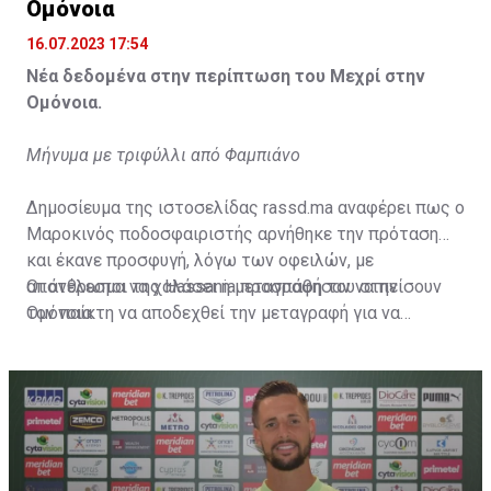
Ομόνοια
16.07.2023 17:54
Νέα δεδομένα στην περίπτωση του Μεχρί στην
Ομόνοια.
Μήνυμα με τριφύλλι από Φαμπιάνο
Δημοσίευμα της ιστοσελίδας rassd.ma αναφέρει πως ο
Μαροκινός ποδοσφαιριστής αρνήθηκε την πρόταση
και έκανε προσφυγή, λόγω των οφειλών, με
αποτέλεσμα να χαλάσει η μεταγραφή του στην
Οι άνθρωποι της Hassania προσπάθησαν να πείσουν
Ομόνοια.
τον παίκτη να αποδεχθεί την μεταγραφή για να
επωφεληθεί και ο ίδιος από το ποσό που θα κόστιζε η
μετακίνησή του, αλλά ο παίκτης αρνήθηκε και επέμεινε
να λύσει το συμβόλαιό του, ώστε να μετακομίσει
ελεύθερα σε οποιαδήποτε νέα ομάδα το τρέχον
καλοκαίρι.