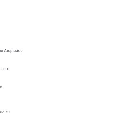
ου Διαρκείας
 είτε
ο.