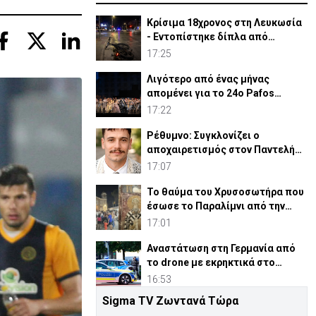
Κρίσιμα 18χρονος στη Λευκωσία
- Εντοπίστηκε δίπλα από
ηλεκτρικό ποδήλατο
17:25
Λιγότερο από ένας μήνας
απομένει για το 24ο Pafos
Aphrodite Festival
17:22
Ρέθυμνο: Συγκλονίζει ο
αποχαιρετισμός στον Παντελή
από τον Ιερέα Πατέρα του
17:07
Το θαύμα του Χρυσοσωτήρα που
έσωσε το Παραλίμνι από την
πανώλη (ΦΩΤΟ)
17:01
Αναστάτωση στη Γερμανία από
το drone με εκρηκτικά στο
αεροδρόμιο
16:53
Sigma TV Ζωντανά Τώρα
Λιθουανία: Η Ρωσία μπορεί να