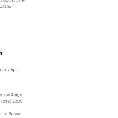
ει δώσει στην
 Όλτρα.
π
στον Άρη.
ο τον Άρη, ο
 στις 20:30.
ι τη Βόρεια