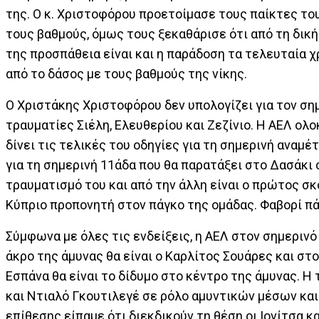
της. Ο κ. Χριστοφόρου προετοίμασε τους παίκτες του
τους βαθμούς, όμως τους ξεκαθάρισε ότι από τη δική
της προσπάθεια είναι και η παράδοση τα τελευταία χρ
από το δάσος με τους βαθμούς της νίκης.
Ο Χριστάκης Χριστοφόρου δεν υπολογίζει για τον ση
τραυματίες Σιέλη, Ελευθερίου και Ζεζίνιο. Η ΑΕΛ ολ
δίνει τις τελικές του οδηγίες για τη σημερινή αναμέ
για τη σημερινή 11άδα που θα παρατάξει στο Δασάκι ο
τραυματισμό του και από την άλλη είναι ο πρώτος σκ
Κύπριο προπονητή στον πάγκο της ομάδας. Φαβορί πά
Σύμφωνα με όλες τις ενδείξεις, η ΑΕΛ στον σημεριν
άκρο της άμυνας θα είναι ο Καρλίτος Σουάρες και στ
Εσπάνα θα είναι το δίδυμο στο κέντρο της άμυνας. Η
και Ντιαλό Γκουτιλεγέ σε ρόλο αμυντικών μέσων κα
επίθεσης είπαμε ότι διεκδικούν τη θέση οι Ιονίτσα κ