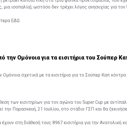
η μετράει κάποια νίκη στα τρία φιλικά προετοιμασίας που έχ
ς, μια ισοπαλία), ωστόσο δεν τρέχει λόγος ανησυχίας για τον
ότερα
ΕΔΩ
.
 την Ομόνοια για τα εισιτήρια του Σούπερ Κα
 Ομόνοια σχετικά με τα εισιτήρια για το Σούπερ Καπ κόντρα 
άθεση των εισιτηρίων για τον αγώνα του Super Cup με αντίπαλ
ί την Παρασκευή, 21 Ιουλίου, στο στάδιο ΓΣΠ και θα ξεκινήσει
α έχουν στη διάθεσή τους 8967 εισιτήρια για την Ανατολική κα