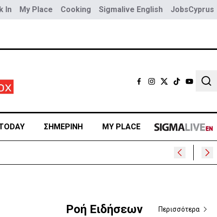
 In
My Place
Cooking
Sigmalive English
JobsCyprus
Sear
TODAY
ΣΗΜΕΡΙΝΗ
MY PLACE
Ροή Ειδήσεων
Περισσότερα