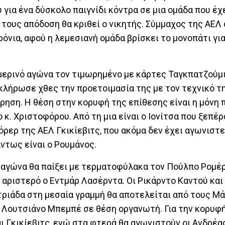
 για ένα δύσκολο παιγνίδι κόντρα σε μια ομάδα που έχ
 τους απόδοση θα κριθεί ο νικητής. Σύμμαχος της ΑΕΛ
όνια, αφού η λεμεσιανή ομάδα βρίσκει το μονοπάτι για
μερινό αγώνα τον τιμωρημένο με κάρτες Ταγκπατζούμι
οκλήρωσε χθες την προετοιμασία της με τον τεχνικό τ
τρηση. Η θέση στην κορυφή της επίθεσης είναι η μόνη 
 κ. Χριστοφόρου. Από τη μια είναι ο Ιονίτσα που ξεπέ
όρερ της ΑΕΛ Γκικίεβιτς, που ακόμα δεν έχει αγωνιστε
ντως είναι ο Ρουμάνος.
ό αγώνα θα παίξει με τερματοφύλακα τον Πούλπο Ρομέρ
ο αριστερό ο Εντμάρ Λασέρντα. Οι Ρικάρντο Καντού και
 τριάδα στη μεσαία γραμμή θα αποτελείται από τους Μ
ι Λουτσιάνο Μπεμπέ σε θέση οργανωτή. Για την κορυφ
αι Γκικίεβιτς, ενώ στα φτερά θα αγωνιστούν οι Ανδρέα