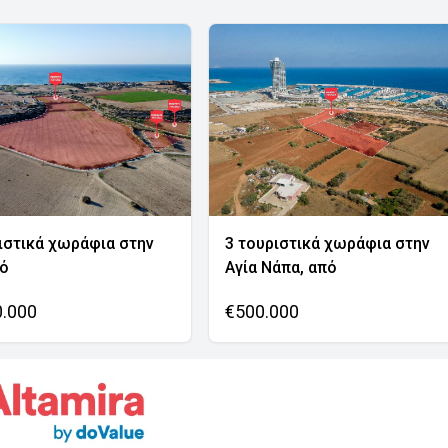
ιστικά χωράφια στην
3 τουριστικά χωράφια στην
νό
Αγία Νάπα, από
0.000
€500.000