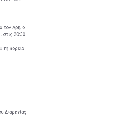
ο τον Άρη, ο
 στις 20:30.
ι τη Βόρεια
ου Διαρκείας