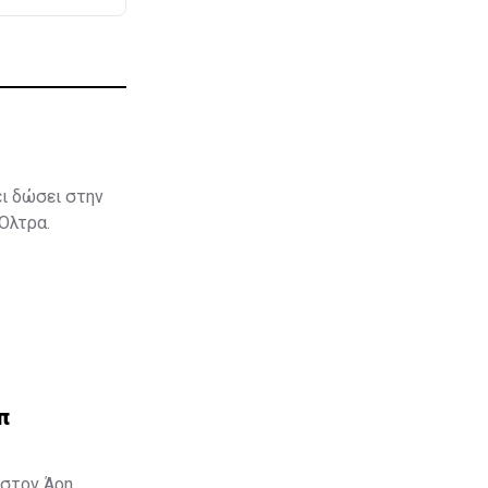
ει δώσει στην
 Όλτρα.
π
στον Άρη.