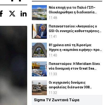
Νέα εποχή για το Παλιό ΓΣΠ–
Ολοκληρώθηκε η διαδικασία
ανάθεσης των υποστατικών
11:48
Παπαναστασίου:«Αναγκαίος ο
GSI-Οι συνεχείς καθυστερήσεις
ακριβαίνουν το έργο»
11:41
81 χρόνια από τη Χιροσίμα:
Ήχησε η «καμπάνα ειρήνης» προς
τιμήν των θυμάτων
11:40
Παπασταύρου: Η Meridiam δίνει
νέα δυναμική στον Great Sea
Interconnector (VID)
11:33
Οι νιγηριανές δυνάμεις
ασφαλείας διέσωσαν 308
θύματα απαγωγής
11:32
Sigma TV Ζωντανά Τώρα
Η Τίνα απάντησε τελικά στην