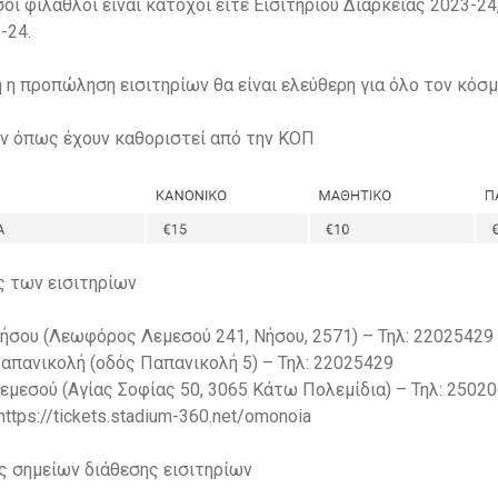
σοι φίλαθλοι είναι κάτοχοι είτε Εισιτηρίου Διαρκείας 2023-24,
-24.
η η προπώληση εισιτηρίων θα είναι ελεύθερη για όλο τον κόσμ
ων όπως έχουν καθοριστεί από την ΚΟΠ
ς των εισιτηρίων
Νήσου (Λεωφόρος Λεμεσού 241, Νήσου, 2571) – Τηλ: 22025429
Παπανικολή (οδός Παπανικολή 5) – Τηλ: 22025429
Λεμεσού (Αγίας Σοφίας 50, 3065 Κάτω Πολεμίδια) – Τηλ: 2502
 https://tickets.stadium-360.net/omonoia
ς σημείων διάθεσης εισιτηρίων