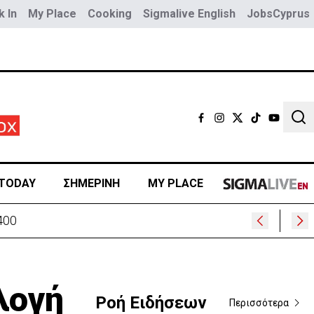
 In
My Place
Cooking
Sigmalive English
JobsCyprus
Sear
TODAY
ΣΗΜΕΡΙΝΗ
MY PLACE
400
λογή
Ροή Ειδήσεων
Περισσότερα