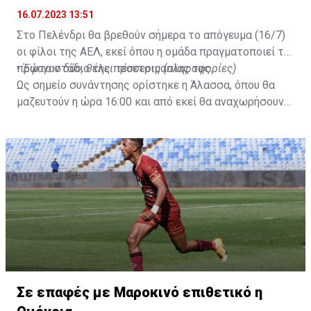
16.07.2023 13:51
Στο Πελένδρι θα βρεθούν σήμερα το απόγευμα (16/7)
οι φίλοι της ΑΕΛ, εκεί όπου η ομάδα πραγματοποιεί το
πρώτο στάδιο της προετοιμασίας της.
•
Έφυγαν δύο, θέλει τέσσερις (πληροφορίες)
Ως σημείο συνάντησης ορίστηκε η Άλασσα, όπου θα
μαζευτούν η ώρα 16:00 και από εκεί θα αναχωρήσουν
με προορισμό το κοινοτικό γήπεδο Πελενδρίου, για να
δώοσυν το παρών τους στην απογευματινή προπόνηση
της ομάδας.
Σε επαφές με Μαροκινό επιθετικό η