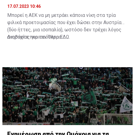
17.07.2023 10:46
Μπορεί η ΑΕΚ να μη μετράει κάποια νίκη στα τρία
φιλικά προετοιμασίας που έχει δώσει στην Αυστρία
(δύο ήττες, μια ισοπαλία), ωστόσο δεν τρέχει λόγος
ανησυχίας για τον Όλτρα.
Διαβάστε περισσότερα
ΕΔΩ
.
Ενημέρωση από την Ομόνοια για τα