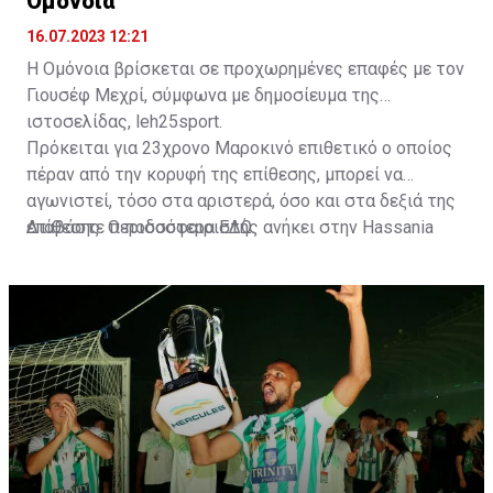
Ομόνοια
16.07.2023 12:21
Η Ομόνοια βρίσκεται σε προχωρημένες επαφές με τον
Γιουσέφ Μεχρί, σύμφωνα με δημοσίευμα της
ιστοσελίδας, leh25sport.
Πρόκειται για 23χρονο Μαροκινό επιθετικό ο οποίος
πέραν από την κορυφή της επίθεσης, μπορεί να
αγωνιστεί, τόσο στα αριστερά, όσο και στα δεξιά της
επίθεσης. Ο ποδοσφαιριστής ανήκει στην Hassania
Διαβάστε περισσότερα
ΕΔΩ
.
d'Agadir με την οποία διατηρεί συμβόλαιο μέχρι το
2026.