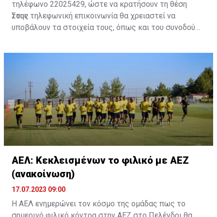
τηλέφωνο 22025429, ώστε να κρατήσουν τη θέση
τους.
Στην τηλεφωνική επικοινωνία θα χρειαστεί να
υποβάλουν τα στοιχεία τους, όπως και του συνοδού
τους. Τα στοιχεία που χρειάζονται είναι:
ονοματεπώνυμο, αριθμός πινακίδας αυτοκινήτου,
κάρτα ΑμεΑ και αριθμός κάρτας φιλάθλου του
συνοδού.»
ΑΕΛ: Κεκλεισμένων το φιλικό με ΑΕΖ
(ανακοίνωση)
17.07.2023 09:00
Η ΑΕΛ ενημερώνει τον κόσμο της ομάδας πως το
σημερινό φιλικό κόντρα στην ΑΕΖ στο Πελένδρι θα