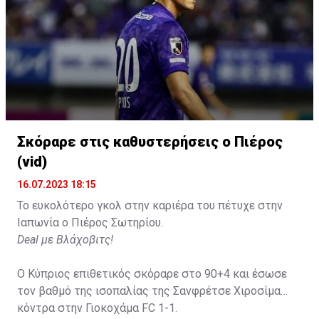
Σκόραρε στις καθυστερήσεις ο Πιέρος
(vid)
16.07.2023 18:15
Το ευκολότερο γκολ στην καριέρα του πέτυχε στην
Ιαπωνία ο Πιέρος Σωτηρίου.
Deal με Βλάχοβιτς!
Ο Κύπριος επιθετικός σκόραρε στο 90+4 και έσωσε
τον βαθμό της ισοπαλίας της Σανφρέτσε Χιροσίμα
κόντρα στην Γιοκοχάμα FC 1-1.