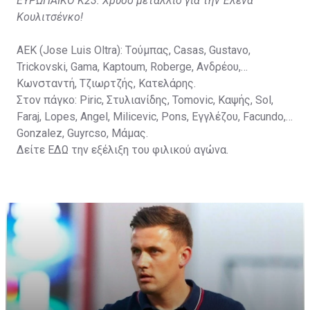
ΕΥΡΩΠΑΪΚΟ Κ23: Χρυσό μετάλλιο για την Έλενα
Κουλιτσένκο!
ΑΕΚ (Jose Luis Oltra): Tούμπας, Casas, Gustavo,
Trickovski, Gama, Κaptoum, Roberge, Aνδρέου,
Κωνσταντή, Τζιωρτζής, Κατελάρης.
Στον πάγκο: Piric, Στυλιανίδης, Tomovic, Καψής, Sol,
Faraj, Lopes, Angel, Milicevic, Pons, Εγγλέζου, Facundo,
Gonzalez, Guyrcso, Μάμας.
Δείτε
ΕΔΩ
την εξέλιξη του φιλικού αγώνα.