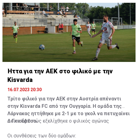
Ήττα για την ΑΕΚ στο φιλικό με την
Kisvarda
16.07.2023 20:30
Τρίτο φιλικό για την ΑΕΚ στην Αυστρία απέναντι
στην Kisvarda FC από την Ουγγαρία. Η ομάδα της
Λάρνακας ηττήθηκε με 2-1 με το γκολ να πετυχαίνει
ο Γκιούρτσο.
Δείτε
ΕΔΩ
πώς εξελίχθηκε ο φιλικός αγώνας
Οι συνθέσεις των δύο ομάδων: