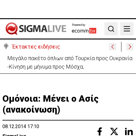
Powered by:
Search
Έκτακτες ειδήσεις
«Όχι» Νετανιάχου σε σχέδιο Τραμπ-«Καμία
αποχώρηση μέχρι να αφοπλιστεί η Χαμάς»
Ομόνοια: Μένει ο Ασίς
(ανακοίνωση)
08.12.2014 17:10