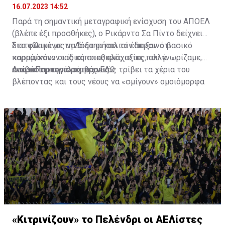
16.07.2023 14:52
Παρά τη σημαντική μεταγραφική ενίσχυση του ΑΠΟΕΛ
(βλέπε έξι προσθήκες), ο Ρικάρντο Σα Πίντο δείχνει
διατεθειμένος να διατηρήσει τον περσινό βασικό
Στο φιλικό με τη Δόξα οι παλιοί έδειξαν ότι
κορμό, κάνοντας κάποιες ελάχιστες, αλλά
παραμένουν οι ίδιες σταθερές αξίες που γνωρίζαμε,
απαραίτητες παρεμβάσεις.
ενώ ο Πορτογάλος τεχνικός τρίβει τα χέρια του
Διαβάστε περισσότερα
ΕΔΩ
.
βλέποντας και τους νέους να «σμίγουν» ομοιόμορφα
στο γήπεδο με το περσινό ρόστερ.
«Κιτρινίζουν» το Πελένδρι οι ΑΕΛίστες