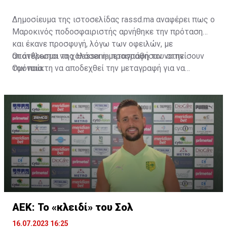
Δημοσίευμα της ιστοσελίδας rassd.ma αναφέρει πως ο
Μαροκινός ποδοσφαιριστής αρνήθηκε την πρόταση
και έκανε προσφυγή, λόγω των οφειλών, με
αποτέλεσμα να χαλάσει η μεταγραφή του στην
Οι άνθρωποι της Hassania προσπάθησαν να πείσουν
Ομόνοια.
τον παίκτη να αποδεχθεί την μεταγραφή για να
επωφεληθεί και ο ίδιος από το ποσό που θα κόστιζε η
μετακίνησή του, αλλά ο παίκτης αρνήθηκε και επέμεινε
να λύσει το συμβόλαιό του, ώστε να μετακομίσει
ελεύθερα σε οποιαδήποτε νέα ομάδα το τρέχον
καλοκαίρι.
ΑΕΚ: Το «κλειδί» του Σολ
16.07.2023 16:25