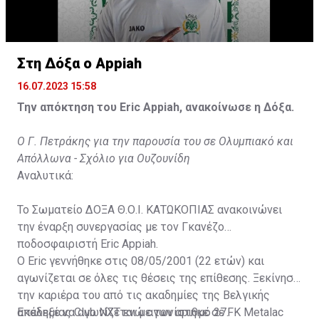
Στη Δόξα ο Appiah
16.07.2023 15:58
Την απόκτηση του Eric Appiah, ανακοίνωσε η Δόξα.
Ο Γ. Πετράκης για την παρουσία του σε Ολυμπιακό και
Απόλλωνα - Σχόλιο για Ουζουνίδη
Αναλυτικά:
Το Σωματείο ΔΟΞΑ Θ.Ο.Ι. ΚΑΤΩΚΟΠΙΑΣ ανακοινώνει
την έναρξη συνεργασίας με τον Γκανέζο
ποδοσφαιριστή Eric Appiah.
Ο Eric γεννήθηκε στις 08/05/2001 (22 ετών) και
αγωνίζεται σε όλες τις θέσεις της επίθεσης. Ξεκίνησε
την καριέρα του από τις ακαδημίες της Βελγικής
ακαδημίας Club NXT ενώ αγωνίστηκε σε FK Metalac
Επέλεξε να αγωνίζεται με τον αριθμό 27.