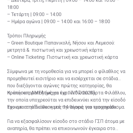
– Δευτέρα, Τρίτη, Πέμπτη | 09:00 – 14:00 και 16:00 –
18:00
– Τετάρτη | 09:00 – 14:00
– Ημέρα αγώνα | 09:00 – 14:00 και 16:00 – 18:00
Τρόποι Πληρωμής
– Green Boutique Παπανικολή, Νήσου και Λεμεσού:
μετρητά & πιστωτική και χρεωστική κάρτα
– Online Ticketing: Πιστωτική και χρεωστική κάρτα
Σύμφωνα με τη νομοθεσία για να μπορεί ο φίλαθλος να
προμηθευτεί εισιτήριο και να εισέρχεται σε στάδια
που διεξάγονται αγώνες πρώτης κατηγορίας, θα
πρέπει απαραιτήτως να έχει εκδώσει Κάρτα Φιλάθλου,
Κρατήσεις ΑΜΕΑ (μέχρι τις 17/07/2023)
την οποία υποχρεούται να επιδεικνύει κατά την είσοδό
του στο στάδιο και κατά την αγορά του εισιτηρίου.
Έχουμε στην διάθεση μας 14 θέσεις για τροχοκάθισμα.
Για να εξασφαλίσουν είσοδο στο στάδιο ΓΣΠ άτομα με
αναπηρία, θα πρέπει να επικοινωνούν έγκαιρα στο