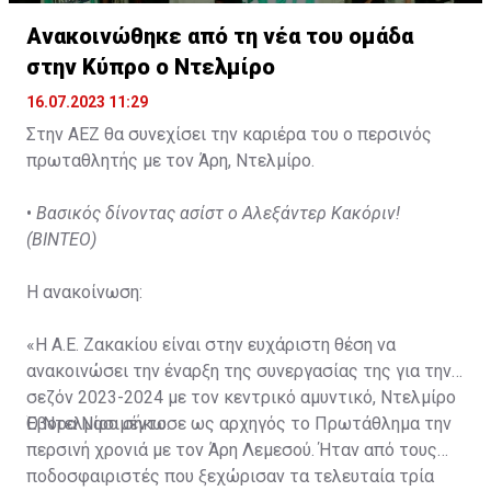
Ανακοινώθηκε από τη νέα του ομάδα
στην Κύπρο ο Ντελμίρο
16.07.2023 11:29
Στην ΑΕΖ θα συνεχίσει την καριέρα του ο περσινός
πρωταθλητής με τον Άρη, Ντελμίρο.
•
Βασικός δίνοντας ασίστ ο Αλεξάντερ Κακόριν!
(ΒΙΝΤΕΟ)
Η ανακοίνωση:
«Η Α.Ε. Ζακακίου είναι στην ευχάριστη θέση να
ανακοινώσει την έναρξη της συνεργασίας της για την
σεζόν 2023-2024 με τον κεντρικό αμυντικό, Ντελμίρο
Έβορα Νασιμέντο.
Ο Ντελμίρο σήκωσε ως αρχηγός το Πρωτάθλημα την
περσινή χρονιά με τον Άρη Λεμεσού. Ήταν από τους
ποδοσφαιριστές που ξεχώρισαν τα τελευταία τρία