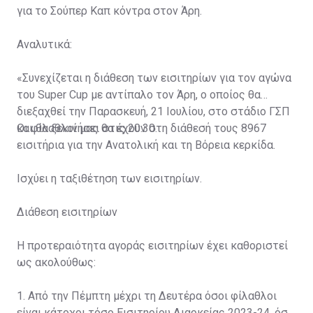
για το Σούπερ Καπ κόντρα στον Άρη.
Αναλυτικά:
«Συνεχίζεται η διάθεση των εισιτηρίων για τον αγώνα
του Super Cup με αντίπαλο τον Άρη, ο οποίος θα
διεξαχθεί την Παρασκευή, 21 Ιουλίου, στο στάδιο ΓΣΠ
και θα ξεκινήσει στις 20:30.
Οι φίλαθλοί μας θα έχουν στη διάθεσή τους 8967
εισιτήρια για την Ανατολική και τη Βόρεια κερκίδα.
Ισχύει η ταξιθέτηση των εισιτηρίων.
Διάθεση εισιτηρίων
Η προτεραιότητα αγοράς εισιτηρίων έχει καθοριστεί
ως ακολούθως:
1. Από την Πέμπτη μέχρι τη Δευτέρα όσοι φίλαθλοι
είναι κάτοχοι τόσο Εισιτηρίου Διαρκείας 2023-24, όσο