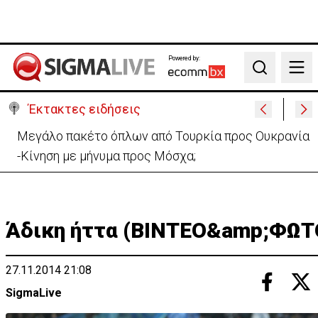
Powered by:
Search
Έκτακτες ειδήσεις
Μελέτησε το πόρισμα της φωτιάς στο Καλό Χωριό
ο Πάλμας- «Ουδέν σχόλιο»
Άδικη ήττα (ΒΙΝΤΕΟ&amp;ΦΩΤ
27.11.2014 21:08
SigmaLive