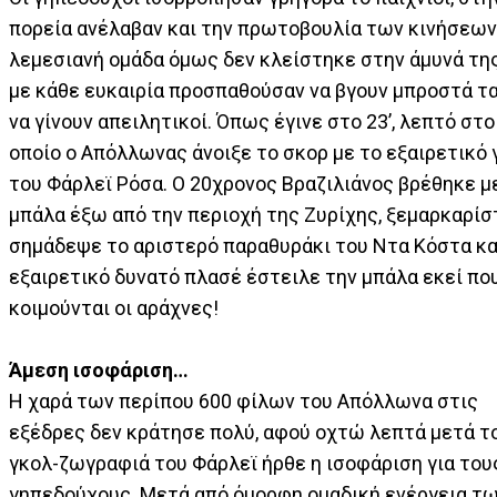
πορεία ανέλαβαν και την πρωτοβουλία των κινήσεων
λεμεσιανή ομάδα όμως δεν κλείστηκε στην άμυνά της
με κάθε ευκαιρία προσπαθούσαν να βγουν μπροστά τα
να γίνουν απειλητικοί. Όπως έγινε στο 23’, λεπτό στο
οποίο ο Απόλλωνας άνοιξε το σκορ με το εξαιρετικό 
του Φάρλεϊ Ρόσα. Ο 20χρονος Βραζιλιάνος βρέθηκε μ
μπάλα έξω από την περιοχή της Ζυρίχης, ξεμαρκαρίσ
σημάδεψε το αριστερό παραθυράκι του Ντα Κόστα κα
εξαιρετικό δυνατό πλασέ έστειλε την μπάλα εκεί πο
κοιμούνται οι αράχνες!
Άμεση ισοφάριση…
Η χαρά των περίπου 600 φίλων του Απόλλωνα στις
εξέδρες δεν κράτησε πολύ, αφού οχτώ λεπτά μετά τ
γκολ-ζωγραφιά του Φάρλεϊ ήρθε η ισοφάριση για του
γηπεδούχους. Μετά από όμορφη ομαδική ενέργεια τ