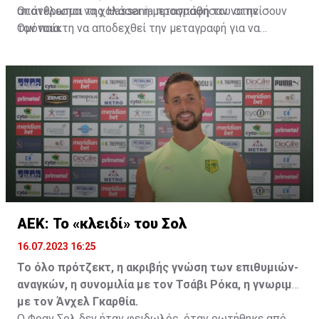
αποτέλεσμα να χαλάσει η μεταγραφή του στην
Οι άνθρωποι της Hassania προσπάθησαν να πείσουν
Ομόνοια.
τον παίκτη να αποδεχθεί την μεταγραφή για να
επωφεληθεί και ο ίδιος από το ποσό που θα κόστιζε η
μετακίνησή του, αλλά ο παίκτης αρνήθηκε και επέμεινε
να λύσει το συμβόλαιό του, ώστε να μετακομίσει
ελεύθερα σε οποιαδήποτε νέα ομάδα το τρέχον
καλοκαίρι.
ΑΕΚ: Το «κλειδί» του Σολ
16.07.2023 16:25
Το όλο πρότζεκτ, η ακριβής γνώση των επιθυμιών-
αναγκών, η συνομιλία με τον Τσάβι Ρόκα, η γνωριμία
με τον Άνχελ Γκαρθία.
Ο Φραν Σολ δεν ήταν φειδωλός, όταν ρωτήθηκε από