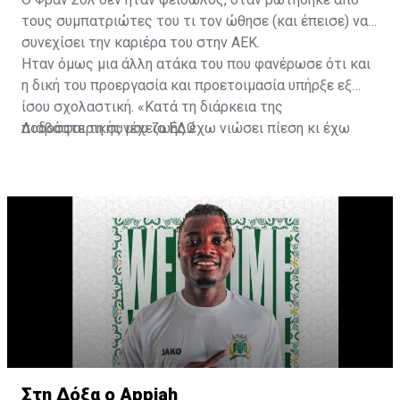
τους συμπατριώτες του τι τον ώθησε (και έπεισε) να
συνεχίσει την καριέρα του στην ΑΕΚ.
Ήταν όμως μια άλλη ατάκα του που φανέρωσε ότι και
η δική του προεργασία και προετοιμασία υπήρξε εξ
ίσου σχολαστική. «Κατά τη διάρκεια της
ποδοσφαιρικής μου ζωής έχω νιώσει πίεση κι έχω
Διαβάστε τη συνέχεια
ΕΔΩ
ανταποκριθεί. Πρέπει να κάνω το ίδιο, να σκοράρω
τέρματα που θα βοηθήσουν την ομάδα», δήλωσε ο
31χρονος άσος.
Στη Δόξα ο Appiah