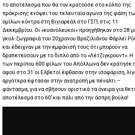
το αποτέλεσμα που θα τον κρατούσε στο κόλπο της
πρόκρισης ενόψει του τελευταία αγώνα της φάση τ
ομίλων κόντρα στη Βιγιαρεάλ στο ΓΣΠ, στις 11
Δεκεμβρίου. Οι «κυανόλευκοι» προηγήθηκαν στο 28΄μ
γκολ-ζωγραφιά του 20χρονου Βραζιλιάνου Φάρλεϊ Ρό
και έδειχναν με την εμφάνισή τους ότι μπορούν να
δραπετεύσουν με το διπλό από το «Λέτζιγκρουντ». Η
των περίπου 600 φίλων του Απόλλωνα δεν κράτησε 
αφού στο 31΄οι Ελβετοί έφθασαν στην ισοφάριση, λίγ
αργότερα έφτασαν στην ανατροπή με πέναλτι –
φάντασμα, για να σβήσουν οριστικά τα όνειρα για θετ
αποτέλεσμα στο 60’ και πάλι από την άσπρη βούλα!