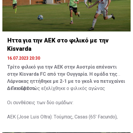
Ήττα για την ΑΕΚ στο φιλικό με την
Kisvarda
16.07.2023 20:30
Τρίτο φιλικό για την ΑΕΚ στην Αυστρία απέναντι
στην Kisvarda FC από την Ουγγαρία. Η ομάδα της
Λάρνακας ηττήθηκε με 2-1 με το γκολ να πετυχαίνει
ο Γκιούρτσο.
Δείτε
ΕΔΩ
πώς εξελίχθηκε ο φιλικός αγώνας
Οι συνθέσεις των δύο ομάδων:
ΑΕΚ (Jose Luis Oltra): Tούμπας, Casas (65' Facundo),
Gustavo (65' Pons), Trickovski (65' Lopes), Gama (65'
Gyurcso), Κaptoum (46' Καψής (65' Mάμας), Roberge (65'