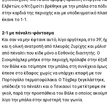
Ελβετών, ο Ντζιμσίτι βρέθηκε με την μπάλα στα πόδι
στην καρδιά της περιοχής και με υποδειγματικό πλα
έκανε το 1-1.
2-1 με πέναλτι-φάντασμα
Και σαν να μην έφτανε αυτό, λίγο αργότερα, στο 39’, ή
και η ολική ανατροπή από πλευράς Ζυρίχης και μάλισ
από πέναλτι που είδε μόνο ο Εσθονός διαιτητής. Ο
Σιονμπάχλερ μπήκε στην περιοχή, πρόλαβε στην έξο
τον Βάλε και τσίμπησε την μπάλα, στη συνέχεια όμω
έπεσε στο έδαφος χωρίς να υπάρχει επαφή με τον
Πορτογάλο τερματοφύλακα. Ο Τόχβερ ξεγελάστηκε,
υπέδειξε το πέναλτι και ο Τσικαουί το μετέτρεψε σε
γκολ, παρά την προσπάθεια του Βάλε ο οποίος ακούμ
λίγο την μπάλα στην αριστερή του γωνία.