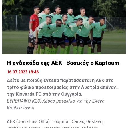
Tomovic), Aνδρέου (65' Angel) , Κωνσταντή (65' Sol),
Τζιωρτζής (65' Faraj), Κατελάρης (65' Milicevic).
Στον πάγκο: Piric, Στυλιανίδης, Tomovic, Καψής, Sol,
Faraj, Lopes, Angel, Milicevic, Pons, Εγγλέζου, Facundo,
Gonzalez, Guyrcso, Μάμας.
Κisvarda FC (Milos Kruscic): Kovacs, Navratil, Raul, Szor,
Lippai, Alic, Kormendi, Makowski, Czekus, Ilievski,
H ενδεκάδα της ΑΕΚ- Βασικός ο Kaptoum
Spasic.
16.07.2023 18:46
Στον πάγκο: Petkovic, Cipetic, Kovasic, Jovicic, Szeles,
Δείτε με ποιούς έντεκα παρατάσσεται η ΑΕΚ στο
Vida, Otvos, Lucas, Camas, Mesanovic.
τρίτο φιλικό προετοιμασίας στην Αυστρία απέναντι
την Kisvarda FC από την Ουγγαρία.
ΕΥΡΩΠΑΪΚΟ Κ23: Χρυσό μετάλλιο για την Έλενα
Κουλιτσένκο!
ΑΕΚ (Jose Luis Oltra): Tούμπας, Casas, Gustavo,