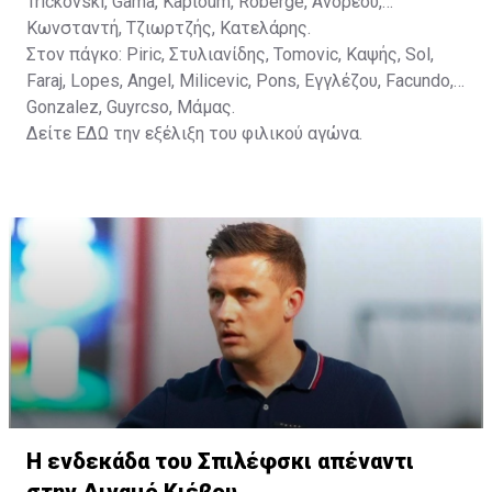
Trickovski, Gama, Κaptoum, Roberge, Aνδρέου,
Κωνσταντή, Τζιωρτζής, Κατελάρης.
Στον πάγκο: Piric, Στυλιανίδης, Tomovic, Καψής, Sol,
Faraj, Lopes, Angel, Milicevic, Pons, Εγγλέζου, Facundo,
Gonzalez, Guyrcso, Μάμας.
Δείτε
ΕΔΩ
την εξέλιξη του φιλικού αγώνα.
Η ενδεκάδα του Σπιλέφσκι απέναντι