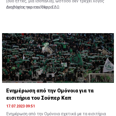
(δύο ήττες, μια ισοπαλία), ωστόσο δεν τρέχει λόγος
ανησυχίας για τον Όλτρα.
Διαβάστε περισσότερα
ΕΔΩ
.
Ενημέρωση από την Ομόνοια για τα
εισιτήρια του Σούπερ Καπ
17.07.2023 09:51
Ενημέρωση από την Ομόνοια σχετικά με τα εισιτήρια