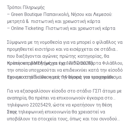
Τρόποι Πληρωμής
– Green Boutique Παπανικολή, Νήσου και Λεμεσού:
μετρητά & πιστωτική και χρεωστική κάρτα
– Online Ticketing: Πιστωτική και χρεωστική κάρτα
Σύμφωνα με τη νομοθεσία για να μπορεί ο φίλαθλος να
προμηθευτεί εισιτήριο και να εισέρχεται σε στάδια
που διεξάγονται αγώνες πρώτης κατηγορίας, θα
πρέπει απαραιτήτως να έχει εκδώσει Κάρτα Φιλάθλου,
Κρατήσεις ΑΜΕΑ (μέχρι τις 17/07/2023)
την οποία υποχρεούται να επιδεικνύει κατά την είσοδό
του στο στάδιο και κατά την αγορά του εισιτηρίου.
Έχουμε στην διάθεση μας 14 θέσεις για τροχοκάθισμα.
Για να εξασφαλίσουν είσοδο στο στάδιο ΓΣΠ άτομα με
αναπηρία, θα πρέπει να επικοινωνούν έγκαιρα στο
τηλέφωνο 22025429, ώστε να κρατήσουν τη θέση
τους.
Στην τηλεφωνική επικοινωνία θα χρειαστεί να
υποβάλουν τα στοιχεία τους, όπως και του συνοδού
τους. Τα στοιχεία που χρειάζονται είναι: