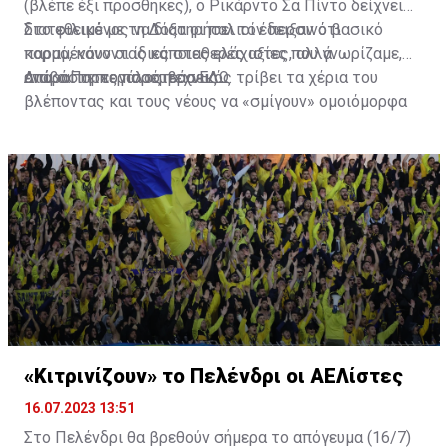
(βλέπε έξι προσθήκες), ο Ρικάρντο Σα Πίντο δείχνει
διατεθειμένος να διατηρήσει τον περσινό βασικό
Στο φιλικό με τη Δόξα οι παλιοί έδειξαν ότι
κορμό, κάνοντας κάποιες ελάχιστες, αλλά
παραμένουν οι ίδιες σταθερές αξίες που γνωρίζαμε,
απαραίτητες παρεμβάσεις.
ενώ ο Πορτογάλος τεχνικός τρίβει τα χέρια του
Διαβάστε περισσότερα
ΕΔΩ
.
βλέποντας και τους νέους να «σμίγουν» ομοιόμορφα
στο γήπεδο με το περσινό ρόστερ.
«Κιτρινίζουν» το Πελένδρι οι ΑΕΛίστες
16.07.2023 13:51
Στο Πελένδρι θα βρεθούν σήμερα το απόγευμα (16/7)