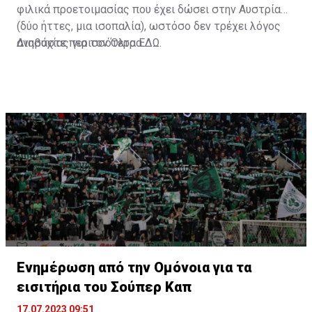
φιλικά προετοιμασίας που έχει δώσει στην Αυστρία
(δύο ήττες, μια ισοπαλία), ωστόσο δεν τρέχει λόγος
ανησυχίας για τον Όλτρα.
Διαβάστε περισσότερα
ΕΔΩ
.
Ενημέρωση από την Ομόνοια για τα
εισιτήρια του Σούπερ Καπ
17.07.2023 09:51