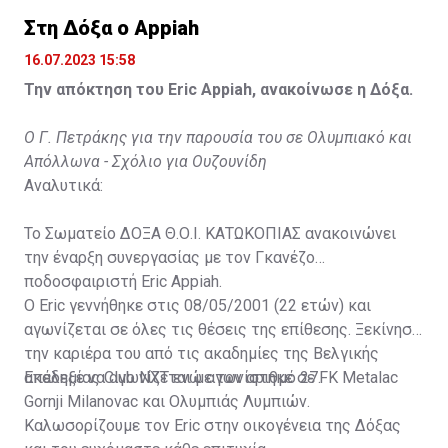
Στη Δόξα ο Appiah
16.07.2023 15:58
Την απόκτηση του Eric Appiah, ανακοίνωσε η Δόξα.
Ο Γ. Πετράκης για την παρουσία του σε Ολυμπιακό και
Απόλλωνα - Σχόλιο για Ουζουνίδη
Αναλυτικά:
Το Σωματείο ΔΟΞΑ Θ.Ο.Ι. ΚΑΤΩΚΟΠΙΑΣ ανακοινώνει
την έναρξη συνεργασίας με τον Γκανέζο
ποδοσφαιριστή Eric Appiah.
Ο Eric γεννήθηκε στις 08/05/2001 (22 ετών) και
αγωνίζεται σε όλες τις θέσεις της επίθεσης. Ξεκίνησε
την καριέρα του από τις ακαδημίες της Βελγικής
ακαδημίας Club NXT ενώ αγωνίστηκε σε FK Metalac
Επέλεξε να αγωνίζεται με τον αριθμό 27.
Gornji Milanovac και Ολυμπιάς Λυμπιών.
Καλωσορίζουμε τον Eric στην οικογένεια της Δόξας