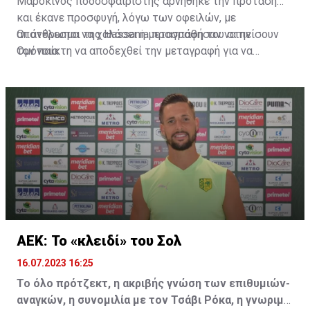
Μαροκινός ποδοσφαιριστής αρνήθηκε την πρόταση
και έκανε προσφυγή, λόγω των οφειλών, με
αποτέλεσμα να χαλάσει η μεταγραφή του στην
Οι άνθρωποι της Hassania προσπάθησαν να πείσουν
Ομόνοια.
τον παίκτη να αποδεχθεί την μεταγραφή για να
επωφεληθεί και ο ίδιος από το ποσό που θα κόστιζε η
μετακίνησή του, αλλά ο παίκτης αρνήθηκε και επέμεινε
να λύσει το συμβόλαιό του, ώστε να μετακομίσει
ελεύθερα σε οποιαδήποτε νέα ομάδα το τρέχον
καλοκαίρι.
ΑΕΚ: Το «κλειδί» του Σολ
16.07.2023 16:25
Το όλο πρότζεκτ, η ακριβής γνώση των επιθυμιών-
αναγκών, η συνομιλία με τον Τσάβι Ρόκα, η γνωριμία