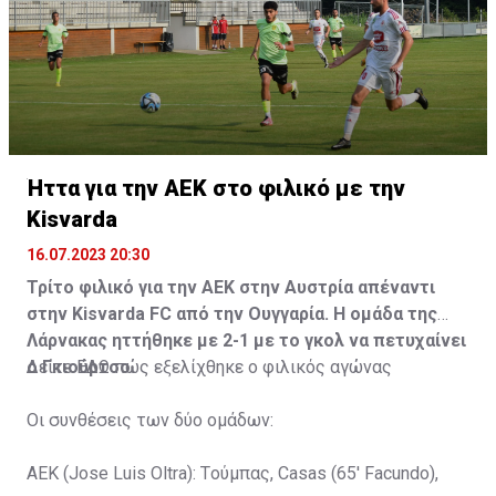
Ήττα για την ΑΕΚ στο φιλικό με την
Kisvarda
16.07.2023 20:30
Τρίτο φιλικό για την ΑΕΚ στην Αυστρία απέναντι
στην Kisvarda FC από την Ουγγαρία. Η ομάδα της
Λάρνακας ηττήθηκε με 2-1 με το γκολ να πετυχαίνει
ο Γκιούρτσο.
Δείτε
ΕΔΩ
πώς εξελίχθηκε ο φιλικός αγώνας
Οι συνθέσεις των δύο ομάδων:
ΑΕΚ (Jose Luis Oltra): Tούμπας, Casas (65' Facundo),