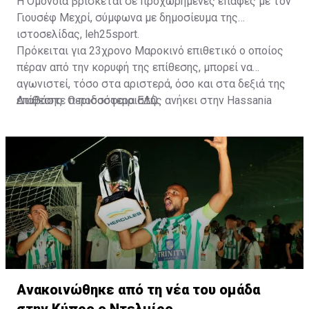
Η Ομόνοια βρίσκεται σε προχωρημένες επαφές με τον
Γιουσέφ Μεχρί, σύμφωνα με δημοσίευμα της
ιστοσελίδας, leh25sport.
Πρόκειται για 23χρονο Μαροκινό επιθετικό ο οποίος
πέραν από την κορυφή της επίθεσης, μπορεί να
αγωνιστεί, τόσο στα αριστερά, όσο και στα δεξιά της
επίθεσης. Ο ποδοσφαιριστής ανήκει στην Hassania
Διαβάστε περισσότερα
ΕΔΩ
.
d'Agadir με την οποία διατηρεί συμβόλαιο μέχρι το
2026.
Ανακοινώθηκε από τη νέα του ομάδα
στην Κύπρο ο Ντελμίρο