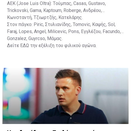
ΑΕΚ (Jose Luis Oltra): Tούμπας, Casas, Gustavo,
Trickovski, Gama, Κaptoum, Roberge, Aνδρέου,
Κωνσταντή, Τζιωρτζής, Κατελάρης.
Στον πάγκο: Piric, Στυλιανίδης, Tomovic, Καψής, Sol,
Faraj, Lopes, Angel, Milicevic, Pons, Εγγλέζου, Facundo,
Gonzalez, Guyrcso, Μάμας.
Δείτε
ΕΔΩ
την εξέλιξη του φιλικού αγώνα.