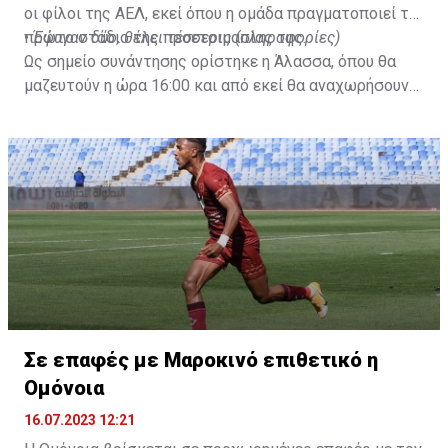
οι φίλοι της ΑΕΛ, εκεί όπου η ομάδα πραγματοποιεί το
πρώτο στάδιο της προετοιμασίας της.
•
Έφυγαν δύο, θέλει τέσσερις (πληροφορίες)
Ως σημείο συνάντησης ορίστηκε η Άλασσα, όπου θα
μαζευτούν η ώρα 16:00 και από εκεί θα αναχωρήσουν
με προορισμό το κοινοτικό γήπεδο Πελενδρίου, για να
δώοσυν το παρών τους στην απογευματινή προπόνηση
της ομάδας.
Σε επαφές με Μαροκινό επιθετικό η
Ομόνοια
16.07.2023 12:21