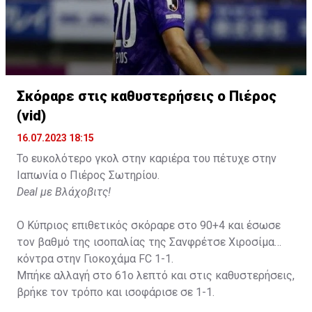
Σκόραρε στις καθυστερήσεις ο Πιέρος
(vid)
16.07.2023 18:15
Το ευκολότερο γκολ στην καριέρα του πέτυχε στην
Ιαπωνία ο Πιέρος Σωτηρίου.
Deal με Βλάχοβιτς!
Ο Κύπριος επιθετικός σκόραρε στο 90+4 και έσωσε
τον βαθμό της ισοπαλίας της Σανφρέτσε Χιροσίμα
κόντρα στην Γιοκοχάμα FC 1-1.
Μπήκε αλλαγή στο 61ο λεπτό και στις καθυστερήσεις,
βρήκε τον τρόπο και ισοφάρισε σε 1-1.