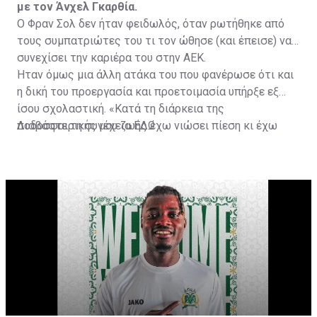
με τον Άνχελ Γκαρθία.
Ο Φραν Σολ δεν ήταν φειδωλός, όταν ρωτήθηκε από
τους συμπατριώτες του τι τον ώθησε (και έπεισε) να
συνεχίσει την καριέρα του στην ΑΕΚ.
Ήταν όμως μια άλλη ατάκα του που φανέρωσε ότι και
η δική του προεργασία και προετοιμασία υπήρξε εξ
ίσου σχολαστική. «Κατά τη διάρκεια της
ποδοσφαιρικής μου ζωής έχω νιώσει πίεση κι έχω
Διαβάστε τη συνέχεια
ΕΔΩ
ανταποκριθεί. Πρέπει να κάνω το ίδιο, να σκοράρω
τέρματα που θα βοηθήσουν την ομάδα», δήλωσε ο
31χρονος άσος.