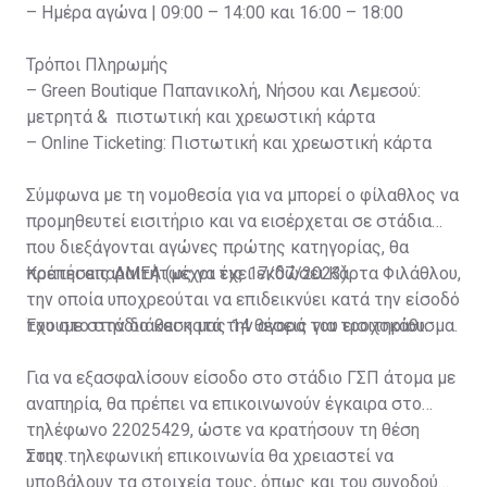
– Ημέρα αγώνα | 09:00 – 14:00 και 16:00 – 18:00
Τρόποι Πληρωμής
– Green Boutique Παπανικολή, Νήσου και Λεμεσού:
μετρητά & πιστωτική και χρεωστική κάρτα
– Online Ticketing: Πιστωτική και χρεωστική κάρτα
Σύμφωνα με τη νομοθεσία για να μπορεί ο φίλαθλος να
προμηθευτεί εισιτήριο και να εισέρχεται σε στάδια
που διεξάγονται αγώνες πρώτης κατηγορίας, θα
πρέπει απαραιτήτως να έχει εκδώσει Κάρτα Φιλάθλου,
Κρατήσεις ΑΜΕΑ (μέχρι τις 17/07/2023)
την οποία υποχρεούται να επιδεικνύει κατά την είσοδό
του στο στάδιο και κατά την αγορά του εισιτηρίου.
Έχουμε στην διάθεση μας 14 θέσεις για τροχοκάθισμα.
Για να εξασφαλίσουν είσοδο στο στάδιο ΓΣΠ άτομα με
αναπηρία, θα πρέπει να επικοινωνούν έγκαιρα στο
τηλέφωνο 22025429, ώστε να κρατήσουν τη θέση
τους.
Στην τηλεφωνική επικοινωνία θα χρειαστεί να
υποβάλουν τα στοιχεία τους, όπως και του συνοδού