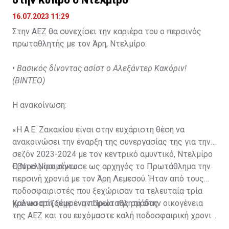
16.07.2023 11:29
Στην ΑΕΖ θα συνεχίσει την καριέρα του ο περσινός
πρωταθλητής με τον Άρη, Ντελμίρο.
•
Βασικός δίνοντας ασίστ ο Αλεξάντερ Κακόριν!
(ΒΙΝΤΕΟ)
Η ανακοίνωση:
«Η Α.Ε. Ζακακίου είναι στην ευχάριστη θέση να
ανακοινώσει την έναρξη της συνεργασίας της για την
σεζόν 2023-2024 με τον κεντρικό αμυντικό, Ντελμίρο
Έβορα Νασιμέντο.
Ο Ντελμίρο σήκωσε ως αρχηγός το Πρωτάθλημα την
περσινή χρονιά με τον Άρη Λεμεσού. Ήταν από τους
ποδοσφαιριστές που ξεχώρισαν τα τελευταία τρία
χρόνια στη ξέφρενη πορεία της ομάδας.
Καλωσορίζουμε έναν Πρωταθλητή στην οικογένεια
της ΑΕΖ και του ευχόμαστε καλή ποδοσφαιρική χρονιά
με τα χρώματα της ομάδας μας!»