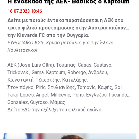
H ενδεκάδα της ΑΕΚ- Βασικός ο Kaptoum
Spasic.
16.07.2023 18:46
Στον πάγκο: Petkovic, Cipetic, Kovasic, Jovicic, Szeles,
Δείτε με ποιούς έντεκα παρατάσσεται η ΑΕΚ στο
Vida, Otvos, Lucas, Camas, Mesanovic.
τρίτο φιλικό προετοιμασίας στην Αυστρία απέναντι
την Kisvarda FC από την Ουγγαρία.
ΕΥΡΩΠΑΪΚΟ Κ23: Χρυσό μετάλλιο για την Έλενα
Κουλιτσένκο!
ΑΕΚ (Jose Luis Oltra): Tούμπας, Casas, Gustavo,
Trickovski, Gama, Κaptoum, Roberge, Aνδρέου,
Κωνσταντή, Τζιωρτζής, Κατελάρης.
Στον πάγκο: Piric, Στυλιανίδης, Tomovic, Καψής, Sol,
Faraj, Lopes, Angel, Milicevic, Pons, Εγγλέζου, Facundo,
Gonzalez, Guyrcso, Μάμας.
Δείτε
ΕΔΩ
την εξέλιξη του φιλικού αγώνα.