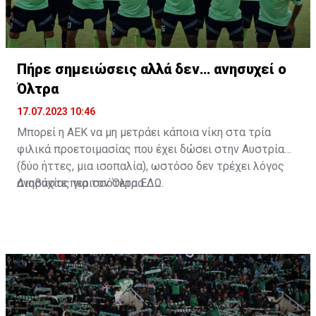
Πήρε σημειώσεις αλλά δεν… ανησυχεί ο
Όλτρα
17.07.2023 10:46
Μπορεί η ΑΕΚ να μη μετράει κάποια νίκη στα τρία
φιλικά προετοιμασίας που έχει δώσει στην Αυστρία
(δύο ήττες, μια ισοπαλία), ωστόσο δεν τρέχει λόγος
ανησυχίας για τον Όλτρα.
Διαβάστε περισσότερα
ΕΔΩ
.