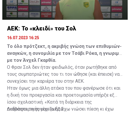
ΑΕΚ: Το «κλειδί» του Σολ
16.07.2023 16:25
Το όλο πρότζεκτ, η ακριβής γνώση των επιθυμιών-
αναγκών, η συνομιλία με τον Τσάβι Ρόκα, η γνωριμία
με τον Άνχελ Γκαρθία.
Ο Φραν Σολ δεν ήταν φειδωλός, όταν ρωτήθηκε από
τους συμπατριώτες του τι τον ώθησε (και έπεισε) να
συνεχίσει την καριέρα του στην ΑΕΚ.
Ήταν όμως μια άλλη ατάκα του που φανέρωσε ότι και
η δική του προεργασία και προετοιμασία υπήρξε εξ
ίσου σχολαστική. «Κατά τη διάρκεια της
ποδοσφαιρικής μου ζωής έχω νιώσει πίεση κι έχω
Διαβάστε τη συνέχεια
ΕΔΩ
ανταποκριθεί. Πρέπει να κάνω το ίδιο, να σκοράρω
τέρματα που θα βοηθήσουν την ομάδα», δήλωσε ο
31χρονος άσος.