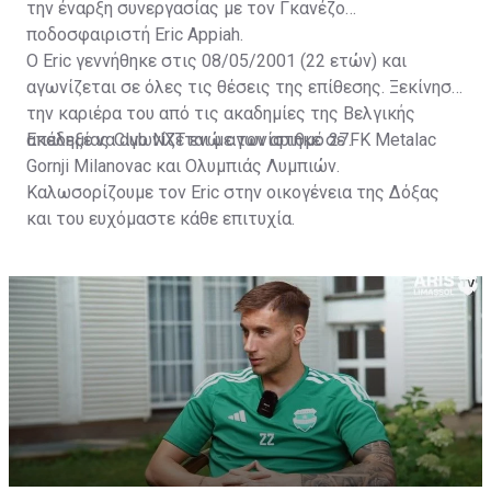
την έναρξη συνεργασίας με τον Γκανέζο
ποδοσφαιριστή Eric Appiah.
Ο Eric γεννήθηκε στις 08/05/2001 (22 ετών) και
αγωνίζεται σε όλες τις θέσεις της επίθεσης. Ξεκίνησε
την καριέρα του από τις ακαδημίες της Βελγικής
ακαδημίας Club NXT ενώ αγωνίστηκε σε FK Metalac
Επέλεξε να αγωνίζεται με τον αριθμό 27.
Gornji Milanovac και Ολυμπιάς Λυμπιών.
Καλωσορίζουμε τον Eric στην οικογένεια της Δόξας
και του ευχόμαστε κάθε επιτυχία.