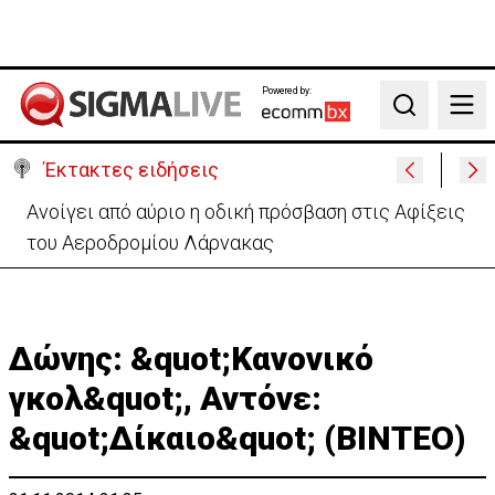
Powered by:
Search
Έκτακτες ειδήσεις
Υπ. Δικαιοσύνης: Απαντά για τελευταία φορά στην
ΙΣΟΤΗΤΑ - «Άσκοπη απασχόληση»
Δώνης: &quot;Κανονικό
γκολ&quot;, Αντόνε:
&quot;Δίκαιο&quot; (ΒΙΝΤΕΟ)