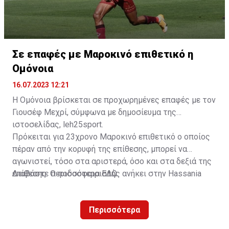
Σε επαφές με Μαροκινό επιθετικό η
Ομόνοια
16.07.2023 12:21
Η Ομόνοια βρίσκεται σε προχωρημένες επαφές με τον
Γιουσέφ Μεχρί, σύμφωνα με δημοσίευμα της
ιστοσελίδας, leh25sport.
Πρόκειται για 23χρονο Μαροκινό επιθετικό ο οποίος
πέραν από την κορυφή της επίθεσης, μπορεί να
αγωνιστεί, τόσο στα αριστερά, όσο και στα δεξιά της
επίθεσης. Ο ποδοσφαιριστής ανήκει στην Hassania
Διαβάστε περισσότερα
ΕΔΩ
.
d'Agadir με την οποία διατηρεί συμβόλαιο μέχρι το
2026.
Περισσότερα