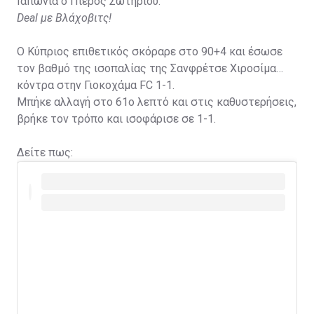
Ιαπωνία ο Πιέρος Σωτηρίου.
Deal με Βλάχοβιτς!
Ο Κύπριος επιθετικός σκόραρε στο 90+4 και έσωσε
τον βαθμό της ισοπαλίας της Σανφρέτσε Χιροσίμα
κόντρα στην Γιοκοχάμα FC 1-1.
Μπήκε αλλαγή στο 61ο λεπτό και στις καθυστερήσεις,
βρήκε τον τρόπο και ισοφάρισε σε 1-1.
Δείτε πως: