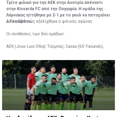
Τρίτο φιλικό για την ΑΕΚ στην Αυστρία απέναντι
στην Kisvarda FC από την Ουγγαρία. Η ομάδα της
Λάρνακας ηττήθηκε με 2-1 με το γκολ να πετυχαίνει
ο Γκιούρτσο.
Δείτε
ΕΔΩ
πώς εξελίχθηκε ο φιλικός αγώνας
Οι συνθέσεις των δύο ομάδων:
ΑΕΚ (Jose Luis Oltra): Tούμπας, Casas (65' Facundo),
Gustavo (65' Pons), Trickovski (65' Lopes), Gama (65'
Gyurcso), Κaptoum (46' Καψής (65' Mάμας), Roberge (65'
Tomovic), Aνδρέου (65' Angel) , Κωνσταντή (65' Sol),
Τζιωρτζής (65' Faraj), Κατελάρης (65' Milicevic).
Στον πάγκο: Piric, Στυλιανίδης, Tomovic, Καψής, Sol,
Faraj, Lopes, Angel, Milicevic, Pons, Εγγλέζου, Facundo,
Gonzalez, Guyrcso, Μάμας.
Κisvarda FC (Milos Kruscic): Kovacs, Navratil, Raul, Szor,
Lippai, Alic, Kormendi, Makowski, Czekus, Ilievski,