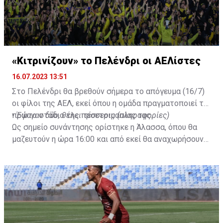
«Κιτρινίζουν» το Πελένδρι οι ΑΕΛίστες
16.07.2023 13:51
Στο Πελένδρι θα βρεθούν σήμερα το απόγευμα (16/7)
οι φίλοι της ΑΕΛ, εκεί όπου η ομάδα πραγματοποιεί το
πρώτο στάδιο της προετοιμασίας της.
•
Έφυγαν δύο, θέλει τέσσερις (πληροφορίες)
Ως σημείο συνάντησης ορίστηκε η Άλασσα, όπου θα
μαζευτούν η ώρα 16:00 και από εκεί θα αναχωρήσουν
με προορισμό το κοινοτικό γήπεδο Πελενδρίου, για να
δώοσυν το παρών τους στην απογευματινή προπόνηση
της ομάδας.