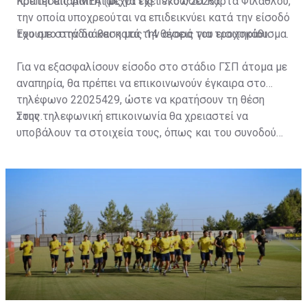
πρέπει απαραιτήτως να έχει εκδώσει Κάρτα Φιλάθλου,
Κρατήσεις ΑΜΕΑ (μέχρι τις 17/07/2023)
την οποία υποχρεούται να επιδεικνύει κατά την είσοδό
του στο στάδιο και κατά την αγορά του εισιτηρίου.
Έχουμε στην διάθεση μας 14 θέσεις για τροχοκάθισμα.
Για να εξασφαλίσουν είσοδο στο στάδιο ΓΣΠ άτομα με
αναπηρία, θα πρέπει να επικοινωνούν έγκαιρα στο
τηλέφωνο 22025429, ώστε να κρατήσουν τη θέση
τους.
Στην τηλεφωνική επικοινωνία θα χρειαστεί να
υποβάλουν τα στοιχεία τους, όπως και του συνοδού
τους. Τα στοιχεία που χρειάζονται είναι:
ονοματεπώνυμο, αριθμός πινακίδας αυτοκινήτου,
κάρτα ΑμεΑ και αριθμός κάρτας φιλάθλου του
συνοδού.»