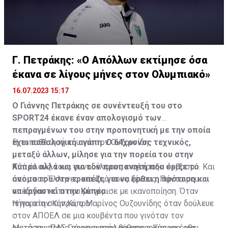
Γ. Πετράκης: «Ο Απόλλων εκτίμησε όσα
έκανα σε λίγους μήνες στον Ολυμπιακό»
16.07.2023 15:17
Ο Γιάννης Πετράκης σε συνέντευξή του στο
SPORT24 έκανε έναν απολογισμό των
πεπραγμένων του στην προπονητική με την οποία
έχει παθολογική αγάπη. Ο 64χρονος τεχνικός,
Η τοποθέτησή του για τον Ουζουνίδη:
μεταξύ άλλων, μίλησε για την πορεία του στην
Κύπρο αλλά και για τον προπονητή που έριξε το
Από όλους τους συναδέλφους εισέπραξα σεβασμό. Και
όνομα του στο τραπέζι, για να έρθει η πρόταση και
από τους Έλληνες και από τους ξένους. Πάντα μου
να εργαστεί στην Κύπρο.
απέδιδαν κάτι που με γέμισε με ικανοποίηση. Όταν
πήγα στην Κύπρο, ο Μαρίνος Ουζουνίδης όταν δούλευε
Η πορεία στην Κύπρο
στον ΑΠΟΕΛ σε μια κουβέντα που γινόταν τον
ρωτήσαν ποιος προπονητής θα μπορούσε να έρθει
Μετά τον ΠΑΣ Γιάννινα ακολούθησε η Κύπρος, για