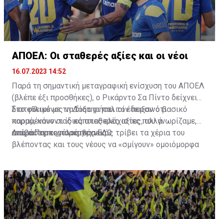
ΑΠΟΕΛ: Οι σταθερές αξίες και οι νέοι
16.07.2023 14:52
Παρά τη σημαντική μεταγραφική ενίσχυση του ΑΠΟΕΛ
(βλέπε έξι προσθήκες), ο Ρικάρντο Σα Πίντο δείχνει
διατεθειμένος να διατηρήσει τον περσινό βασικό
Στο φιλικό με τη Δόξα οι παλιοί έδειξαν ότι
κορμό, κάνοντας κάποιες ελάχιστες, αλλά
παραμένουν οι ίδιες σταθερές αξίες που γνωρίζαμε,
απαραίτητες παρεμβάσεις.
ενώ ο Πορτογάλος τεχνικός τρίβει τα χέρια του
Διαβάστε περισσότερα
ΕΔΩ
.
βλέποντας και τους νέους να «σμίγουν» ομοιόμορφα
στο γήπεδο με το περσινό ρόστερ.