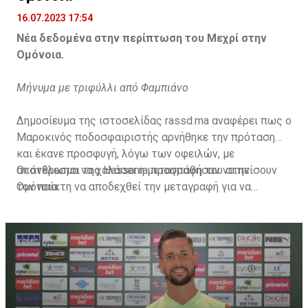
16.07.2023 17:54
Νέα δεδομένα στην περίπτωση του Μεχρί στην
Ομόνοια.
Μήνυμα με τριφύλλι από Φαμπιάνο
Δημοσίευμα της ιστοσελίδας rassd.ma αναφέρει πως ο
Μαροκινός ποδοσφαιριστής αρνήθηκε την πρόταση
και έκανε προσφυγή, λόγω των οφειλών, με
αποτέλεσμα να χαλάσει η μεταγραφή του στην
Οι άνθρωποι της Hassania προσπάθησαν να πείσουν
Ομόνοια.
τον παίκτη να αποδεχθεί την μεταγραφή για να
επωφεληθεί και ο ίδιος από το ποσό που θα κόστιζε η
μετακίνησή του, αλλά ο παίκτης αρνήθηκε και επέμεινε
να λύσει το συμβόλαιό του, ώστε να μετακομίσει
ελεύθερα σε οποιαδήποτε νέα ομάδα το τρέχον
καλοκαίρι.