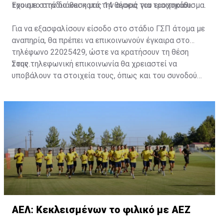
του στο στάδιο και κατά την αγορά του εισιτηρίου.
Έχουμε στην διάθεση μας 14 θέσεις για τροχοκάθισμα.
Για να εξασφαλίσουν είσοδο στο στάδιο ΓΣΠ άτομα με
αναπηρία, θα πρέπει να επικοινωνούν έγκαιρα στο
τηλέφωνο 22025429, ώστε να κρατήσουν τη θέση
τους.
Στην τηλεφωνική επικοινωνία θα χρειαστεί να
υποβάλουν τα στοιχεία τους, όπως και του συνοδού
τους. Τα στοιχεία που χρειάζονται είναι:
ονοματεπώνυμο, αριθμός πινακίδας αυτοκινήτου,
κάρτα ΑμεΑ και αριθμός κάρτας φιλάθλου του
συνοδού.»
ΑΕΛ: Κεκλεισμένων το φιλικό με ΑΕΖ