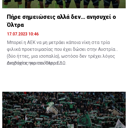
Πήρε σημειώσεις αλλά δεν… ανησυχεί ο
Όλτρα
17.07.2023 10:46
Μπορεί η ΑΕΚ να μη μετράει κάποια νίκη στα τρία
φιλικά προετοιμασίας που έχει δώσει στην Αυστρία
(δύο ήττες, μια ισοπαλία), ωστόσο δεν τρέχει λόγος
ανησυχίας για τον Όλτρα.
Διαβάστε περισσότερα
ΕΔΩ
.