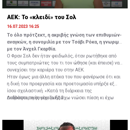
ΑΕΚ: Το «κλειδί» του Σολ
16.07.2023 16:25
Το όλο πρότζεκτ, η ακριβής γνώση των επιθυμιών-
αναγκών, η συνομιλία με τον Τσάβι Ρόκα, η γνωριμία
με τον Άνχελ Γκαρθία.
Ο Φραν Σολ δεν ήταν φειδωλός, όταν ρωτήθηκε από
τους συμπατριώτες του τι τον ώθησε (και έπεισε) να
συνεχίσει την καριέρα του στην ΑΕΚ.
Ήταν όμως μια άλλη ατάκα του που φανέρωσε ότι και
η δική του προεργασία και προετοιμασία υπήρξε εξ
ίσου σχολαστική. «Κατά τη διάρκεια της
ποδοσφαιρικής μου ζωής έχω νιώσει πίεση κι έχω
Διαβάστε τη συνέχεια
ΕΔΩ
ανταποκριθεί. Πρέπει να κάνω το ίδιο, να σκοράρω
τέρματα που θα βοηθήσουν την ομάδα», δήλωσε ο
31χρονος άσος.