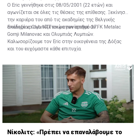
Ο Eric γεννήθηκε στις 08/05/2001 (22 ετών) και
αγωνίζεται σε όλες τις θέσεις της επίθεσης. Ξεκίνησε
την καριέρα του από τις ακαδημίες της Βελγικής
ακαδημίας Club NXT ενώ αγωνίστηκε σε FK Metalac
Επέλεξε να αγωνίζεται με τον αριθμό 27.
Gornji Milanovac και Ολυμπιάς Λυμπιών.
Καλωσορίζουμε τον Eric στην οικογένεια της Δόξας
και του ευχόμαστε κάθε επιτυχία.
Νίκολιτς: «Πρέπει να επαναλάβουμε το