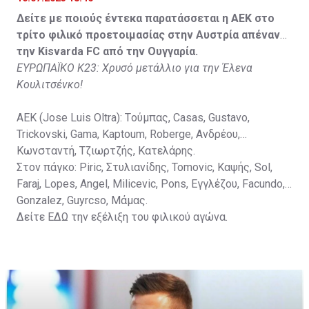
Στον πάγκο: Petkovic, Cipetic, Kovasic, Jovicic, Szeles,
Δείτε με ποιούς έντεκα παρατάσσεται η ΑΕΚ στο
Vida, Otvos, Lucas, Camas, Mesanovic.
τρίτο φιλικό προετοιμασίας στην Αυστρία απέναντι
την Kisvarda FC από την Ουγγαρία.
ΕΥΡΩΠΑΪΚΟ Κ23: Χρυσό μετάλλιο για την Έλενα
Κουλιτσένκο!
ΑΕΚ (Jose Luis Oltra): Tούμπας, Casas, Gustavo,
Trickovski, Gama, Κaptoum, Roberge, Aνδρέου,
Κωνσταντή, Τζιωρτζής, Κατελάρης.
Στον πάγκο: Piric, Στυλιανίδης, Tomovic, Καψής, Sol,
Faraj, Lopes, Angel, Milicevic, Pons, Εγγλέζου, Facundo,
Gonzalez, Guyrcso, Μάμας.
Δείτε
ΕΔΩ
την εξέλιξη του φιλικού αγώνα.