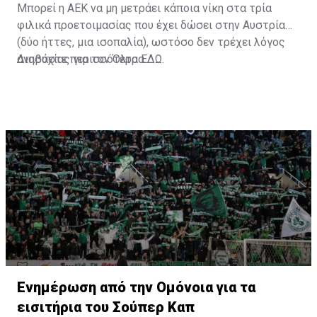
Μπορεί η ΑΕΚ να μη μετράει κάποια νίκη στα τρία
φιλικά προετοιμασίας που έχει δώσει στην Αυστρία
(δύο ήττες, μια ισοπαλία), ωστόσο δεν τρέχει λόγος
ανησυχίας για τον Όλτρα.
Διαβάστε περισσότερα
ΕΔΩ
.
Ενημέρωση από την Ομόνοια για τα
εισιτήρια του Σούπερ Καπ