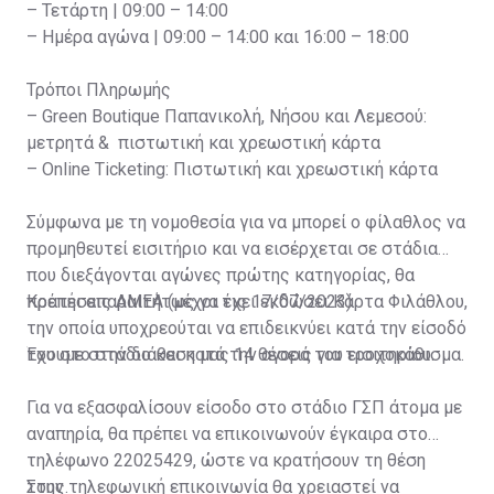
– Τετάρτη | 09:00 – 14:00
– Ημέρα αγώνα | 09:00 – 14:00 και 16:00 – 18:00
Τρόποι Πληρωμής
– Green Boutique Παπανικολή, Νήσου και Λεμεσού:
μετρητά & πιστωτική και χρεωστική κάρτα
– Online Ticketing: Πιστωτική και χρεωστική κάρτα
Σύμφωνα με τη νομοθεσία για να μπορεί ο φίλαθλος να
προμηθευτεί εισιτήριο και να εισέρχεται σε στάδια
που διεξάγονται αγώνες πρώτης κατηγορίας, θα
πρέπει απαραιτήτως να έχει εκδώσει Κάρτα Φιλάθλου,
Κρατήσεις ΑΜΕΑ (μέχρι τις 17/07/2023)
την οποία υποχρεούται να επιδεικνύει κατά την είσοδό
του στο στάδιο και κατά την αγορά του εισιτηρίου.
Έχουμε στην διάθεση μας 14 θέσεις για τροχοκάθισμα.
Για να εξασφαλίσουν είσοδο στο στάδιο ΓΣΠ άτομα με
αναπηρία, θα πρέπει να επικοινωνούν έγκαιρα στο
τηλέφωνο 22025429, ώστε να κρατήσουν τη θέση
τους.
Στην τηλεφωνική επικοινωνία θα χρειαστεί να