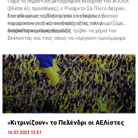
Παρά τη σημαντική μεταγραφική ενίσχυση του ΑΠΟΕΛ
(βλέπε έξι προσθήκες), ο Ρικάρντο Σα Πίντο δείχνει
διατεθειμένος να διατηρήσει τον περσινό βασικό
Στο φιλικό με τη Δόξα οι παλιοί έδειξαν ότι
κορμό, κάνοντας κάποιες ελάχιστες, αλλά
παραμένουν οι ίδιες σταθερές αξίες που γνωρίζαμε,
απαραίτητες παρεμβάσεις.
ενώ ο Πορτογάλος τεχνικός τρίβει τα χέρια του
Διαβάστε περισσότερα
ΕΔΩ
.
βλέποντας και τους νέους να «σμίγουν» ομοιόμορφα
στο γήπεδο με το περσινό ρόστερ.
«Κιτρινίζουν» το Πελένδρι οι ΑΕΛίστες
16.07.2023 13:51