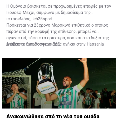
Η Ομόνοια βρίσκεται σε προχωρημένες επαφές με τον
Γιουσέφ Μεχρί, σύμφωνα με δημοσίευμα της
ιστοσελίδας, leh25sport.
Πρόκειται για 23χρονο Μαροκινό επιθετικό ο οποίος
πέραν από την κορυφή της επίθεσης, μπορεί να
αγωνιστεί, τόσο στα αριστερά, όσο και στα δεξιά της
επίθεσης. Ο ποδοσφαιριστής ανήκει στην Hassania
Διαβάστε περισσότερα
ΕΔΩ
.
d'Agadir με την οποία διατηρεί συμβόλαιο μέχρι το
2026.
Ανακοινώθηκε από τη νέα του ομάδα