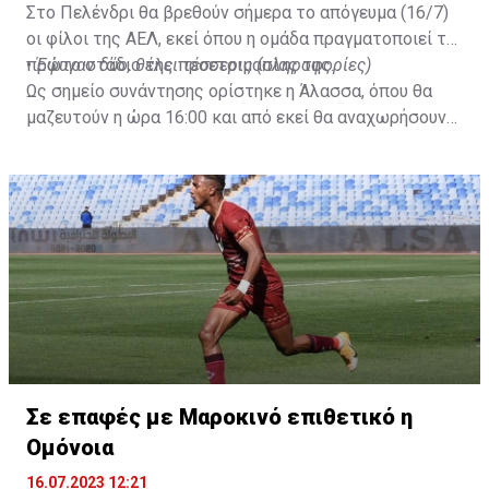
Στο Πελένδρι θα βρεθούν σήμερα το απόγευμα (16/7)
οι φίλοι της ΑΕΛ, εκεί όπου η ομάδα πραγματοποιεί το
πρώτο στάδιο της προετοιμασίας της.
•
Έφυγαν δύο, θέλει τέσσερις (πληροφορίες)
Ως σημείο συνάντησης ορίστηκε η Άλασσα, όπου θα
μαζευτούν η ώρα 16:00 και από εκεί θα αναχωρήσουν
με προορισμό το κοινοτικό γήπεδο Πελενδρίου, για να
δώοσυν το παρών τους στην απογευματινή προπόνηση
της ομάδας.
Σε επαφές με Μαροκινό επιθετικό η
Ομόνοια
16.07.2023 12:21