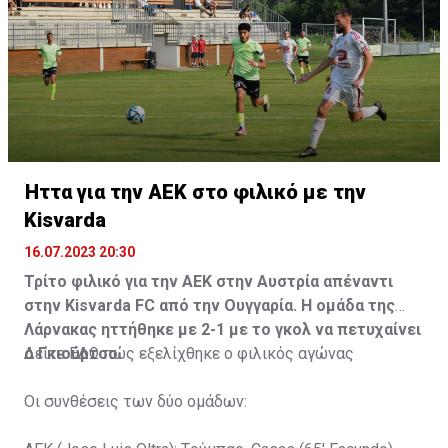
Ήττα για την ΑΕΚ στο φιλικό με την
Kisvarda
16.07.2023 20:30
Τρίτο φιλικό για την ΑΕΚ στην Αυστρία απέναντι
στην Kisvarda FC από την Ουγγαρία. Η ομάδα της
Λάρνακας ηττήθηκε με 2-1 με το γκολ να πετυχαίνει
ο Γκιούρτσο.
Δείτε
ΕΔΩ
πώς εξελίχθηκε ο φιλικός αγώνας
Οι συνθέσεις των δύο ομάδων: