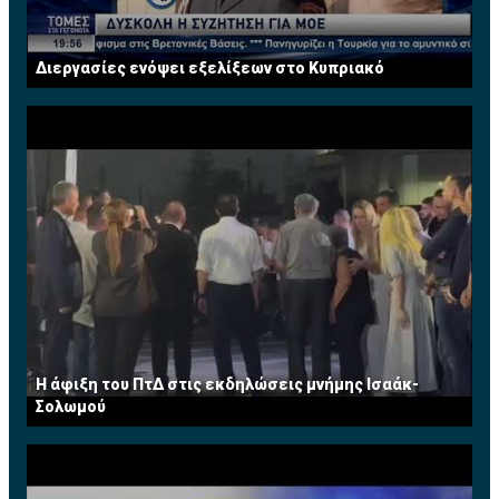
Διεργασίες ενόψει εξελίξεων στο Κυπριακό
Η άφιξη του ΠτΔ στις εκδηλώσεις μνήμης Ισαάκ-
Σολωμού