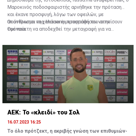
Μαροκινός ποδοσφαιριστής αρνήθηκε την πρόταση
και έκανε προσφυγή, λόγω των οφειλών, με
αποτέλεσμα να χαλάσει η μεταγραφή του στην
Οι άνθρωποι της Hassania προσπάθησαν να πείσουν
Ομόνοια.
τον παίκτη να αποδεχθεί την μεταγραφή για να
επωφεληθεί και ο ίδιος από το ποσό που θα κόστιζε η
μετακίνησή του, αλλά ο παίκτης αρνήθηκε και επέμεινε
να λύσει το συμβόλαιό του, ώστε να μετακομίσει
ελεύθερα σε οποιαδήποτε νέα ομάδα το τρέχον
καλοκαίρι.
ΑΕΚ: Το «κλειδί» του Σολ
16.07.2023 16:25
Το όλο πρότζεκτ, η ακριβής γνώση των επιθυμιών-