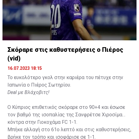
Σκόραρε στις καθυστερήσεις ο Πιέρος
(vid)
16.07.2023 18:15
Το ευκολότερο γκολ στην καριέρα του πέτυχε στην
Ιαπωνία ο Πιέρος Σωτηρίου.
Deal με Βλάχοβιτς!
Ο Κύπριος επιθετικός σκόραρε στο 90+4 και έσωσε
τον βαθμό της ισοπαλίας της Σανφρέτσε Χιροσίμα
κόντρα στην Γιοκοχάμα FC 1-1.
Μπήκε αλλαγή στο 61ο λεπτό και στις καθυστερήσεις,
βρήκε τον τρόπο και ισοφάρισε σε 1-1.