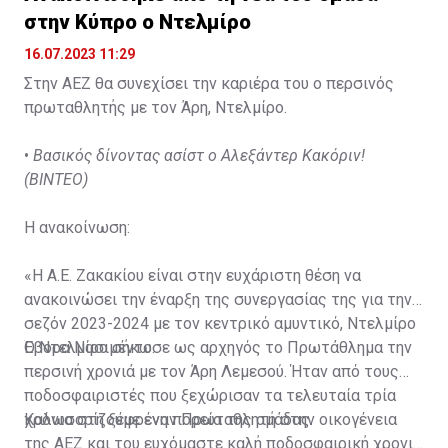
στην Κύπρο ο Ντελμίρο
16.07.2023 11:29
Στην ΑΕΖ θα συνεχίσει την καριέρα του ο περσινός
πρωταθλητής με τον Άρη, Ντελμίρο.
•
Βασικός δίνοντας ασίστ ο Αλεξάντερ Κακόριν!
(ΒΙΝΤΕΟ)
Η ανακοίνωση:
«Η Α.Ε. Ζακακίου είναι στην ευχάριστη θέση να
ανακοινώσει την έναρξη της συνεργασίας της για την
σεζόν 2023-2024 με τον κεντρικό αμυντικό, Ντελμίρο
Έβορα Νασιμέντο.
Ο Ντελμίρο σήκωσε ως αρχηγός το Πρωτάθλημα την
περσινή χρονιά με τον Άρη Λεμεσού. Ήταν από τους
ποδοσφαιριστές που ξεχώρισαν τα τελευταία τρία
χρόνια στη ξέφρενη πορεία της ομάδας.
Καλωσορίζουμε έναν Πρωταθλητή στην οικογένεια
της ΑΕΖ και του ευχόμαστε καλή ποδοσφαιρική χρονιά