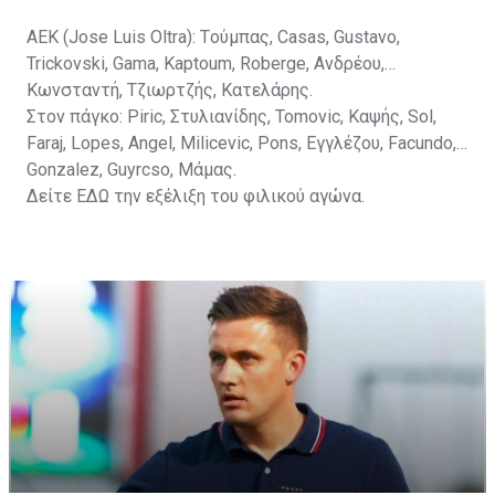
ΑΕΚ (Jose Luis Oltra): Tούμπας, Casas, Gustavo,
Trickovski, Gama, Κaptoum, Roberge, Aνδρέου,
Κωνσταντή, Τζιωρτζής, Κατελάρης.
Στον πάγκο: Piric, Στυλιανίδης, Tomovic, Καψής, Sol,
Faraj, Lopes, Angel, Milicevic, Pons, Εγγλέζου, Facundo,
Gonzalez, Guyrcso, Μάμας.
Δείτε
ΕΔΩ
την εξέλιξη του φιλικού αγώνα.