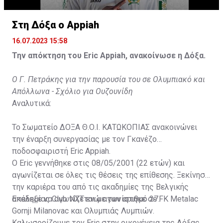
Στη Δόξα ο Appiah
16.07.2023 15:58
Την απόκτηση του Eric Appiah, ανακοίνωσε η Δόξα.
Ο Γ. Πετράκης για την παρουσία του σε Ολυμπιακό και
Απόλλωνα - Σχόλιο για Ουζουνίδη
Αναλυτικά:
Το Σωματείο ΔΟΞΑ Θ.Ο.Ι. ΚΑΤΩΚΟΠΙΑΣ ανακοινώνει
την έναρξη συνεργασίας με τον Γκανέζο
ποδοσφαιριστή Eric Appiah.
Ο Eric γεννήθηκε στις 08/05/2001 (22 ετών) και
αγωνίζεται σε όλες τις θέσεις της επίθεσης. Ξεκίνησε
την καριέρα του από τις ακαδημίες της Βελγικής
ακαδημίας Club NXT ενώ αγωνίστηκε σε FK Metalac
Επέλεξε να αγωνίζεται με τον αριθμό 27.
Gornji Milanovac και Ολυμπιάς Λυμπιών.
Καλωσορίζουμε τον Eric στην οικογένεια της Δόξας