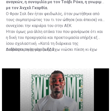
αναγκών, η συνομιλία με τον Τσάβι Ρόκα, η γνωριμία
με τον Άνχελ Γκαρθία.
Ο Φραν Σολ δεν ήταν φειδωλός, όταν ρωτήθηκε από
τους συμπατριώτες του τι τον ώθησε (και έπεισε) να
συνεχίσει την καριέρα του στην ΑΕΚ.
Ήταν όμως μια άλλη ατάκα του που φανέρωσε ότι και
η δική του προεργασία και προετοιμασία υπήρξε εξ
ίσου σχολαστική. «Κατά τη διάρκεια της
ποδοσφαιρικής μου ζωής έχω νιώσει πίεση κι έχω
Διαβάστε τη συνέχεια
ΕΔΩ
ανταποκριθεί. Πρέπει να κάνω το ίδιο, να σκοράρω
τέρματα που θα βοηθήσουν την ομάδα», δήλωσε ο
31χρονος άσος.